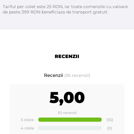
Tariful per colet este 25 RON, iar toate comenzile cu valoare
de peste 399 RON beneficiaza de transport gratuit.
RECENZII
Recenzii
(55 recenzii)
5,00
55 recenzii
5 stele
(55)
4 stele
(0)