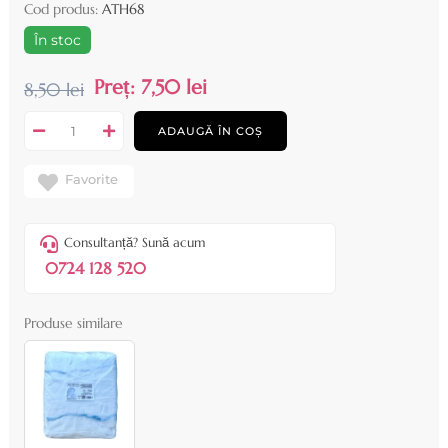
Cod produs:
ATH68
În stoc
Preț:
7,50 lei
8,50 lei
ADAUGĂ ÎN COȘ
Favorite
Consultanță? Sună acum
0724 128 520
Produse similare