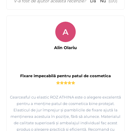
V-a fost de ajutor această recenzie?
Da
Nu
(
0
/
0
)
A
Alin Olariu
Fixare impecabilă pentru patul de cosmetica
Cearceaful cu elastic ROZ ATHINA este o alegere excelentă
pentru a menține patul de cosmetica bine protejat.
Elasticul de jur împrejur și pamblicile de fixare ajută la
menținerea acestuia în poziție, fără să alunece. Materialul
de calitate superioară și ambalajul individual fac acest
produs o alegere practică și eficientă. Recomand cu