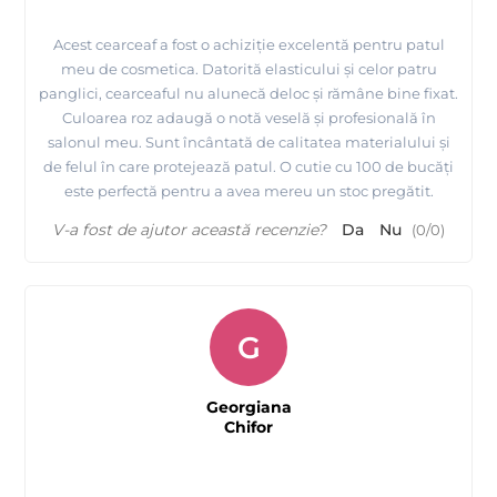
Acest cearceaf a fost o achiziție excelentă pentru patul
meu de cosmetica. Datorită elasticului și celor patru
panglici, cearceaful nu alunecă deloc și rămâne bine fixat.
Culoarea roz adaugă o notă veselă și profesională în
salonul meu. Sunt încântată de calitatea materialului și
de felul în care protejează patul. O cutie cu 100 de bucăți
este perfectă pentru a avea mereu un stoc pregătit.
V-a fost de ajutor această recenzie?
Da
Nu
(
0
/
0
)
G
Georgiana
Chifor