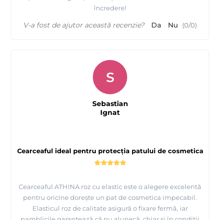
încredere!
V-a fost de ajutor această recenzie?
Da
Nu
(
0
/
0
)
S
Sebastian
Ignat
Cearceaful ideal pentru protecția patului de cosmetica
Cearceaful ATHINA roz cu elastic este o alegere excelentă
pentru oricine dorește un pat de cosmetica impecabil.
Elasticul roz de calitate asigură o fixare fermă, iar
pamblicile garantează că nu alunecă, chiar și în condiții