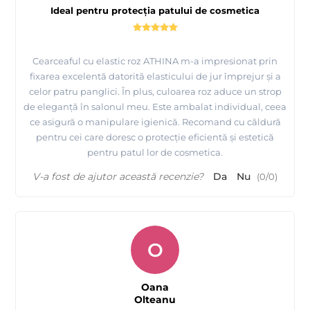
Ideal pentru protecția patului de cosmetica
Cearceaful cu elastic roz ATHINA m-a impresionat prin
fixarea excelentă datorită elasticului de jur împrejur și a
celor patru panglici. În plus, culoarea roz aduce un strop
de eleganță în salonul meu. Este ambalat individual, ceea
ce asigură o manipulare igienică. Recomand cu căldură
pentru cei care doresc o protecție eficientă și estetică
pentru patul lor de cosmetica.
V-a fost de ajutor această recenzie?
Da
Nu
(
0
/
0
)
O
Oana
Olteanu