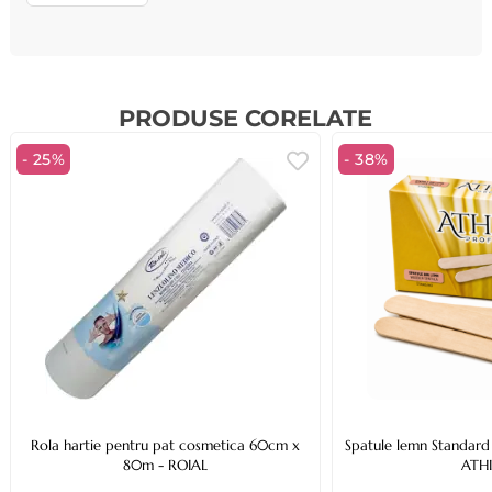
PRODUSE CORELATE
- 25%
- 38%
Rola hartie pentru pat cosmetica 60cm x
Spatule lemn Standard 
80m - ROIAL
ATH