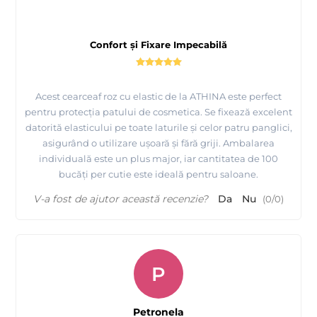
Confort și Fixare Impecabilă
Acest cearceaf roz cu elastic de la ATHINA este perfect
pentru protecția patului de cosmetica. Se fixează excelent
datorită elasticului pe toate laturile și celor patru panglici,
asigurând o utilizare ușoară și fără griji. Ambalarea
individuală este un plus major, iar cantitatea de 100
bucăți per cutie este ideală pentru saloane.
V-a fost de ajutor această recenzie?
Da
Nu
(
0
/
0
)
P
Petronela