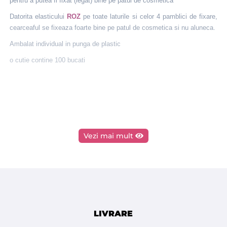
pentru a putea fi fixat (legat) bine pe patul de cosmetica
Datorita elasticului
ROZ
pe toate laturile si celor 4 pamblici de fixare,
cearceaful se fixeaza foarte bine pe patul de cosmetica si nu aluneca.
Ambalat individual in punga de plastic
o cutie contine 100 bucati
Vezi mai mult
LIVRARE