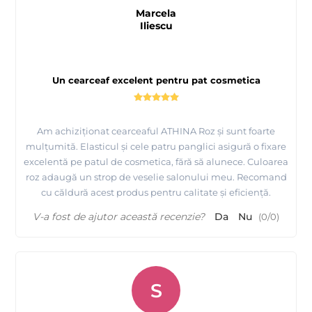
Marcela
Iliescu
Un cearceaf excelent pentru pat cosmetica
Am achiziționat cearceaful ATHINA Roz și sunt foarte
mulțumită. Elasticul și cele patru panglici asigură o fixare
excelentă pe patul de cosmetica, fără să alunece. Culoarea
roz adaugă un strop de veselie salonului meu. Recomand
cu căldură acest produs pentru calitate și eficiență.
V-a fost de ajutor această recenzie?
Da
Nu
(
0
/
0
)
S