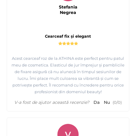
Stefania
Negrea
Cearceaf fix și elegant
Acest cearceaf roz de la ATHINA este perfect pentru patul
meu de cosmetica. Elasticul de jur împrejur și pamblicile
de fixare asigură că nu alunecă în timpul sesiunilor de
lucru. Îmi place mult culoarea sa vibrantă și cum se
potrivește perfect. Îl recomand cu încredere pentru orice
profesionist din domeniul beauty!
V-a fost de ajutor această recenzie?
Da
Nu
(
0
/
0
)
V