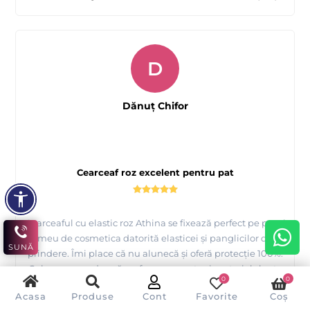
D
Dănuț Chifor
Cearceaf roz excelent pentru pat
Cearceaful cu elastic roz Athina se fixează perfect pe patul
meu de cosmetica datorită elasticei și panglicilor de
SUNĂ
prindere. Îmi place că nu alunecă și oferă protecție 100%.
Culoarea roz adaugă un farmec aparte și materialul este
0
0
plăcut la atingere. Recomand!
Acasa
Produse
Cont
Favorite
Coș
V-a fost de ajutor această recenzie?
Da
Nu
(
0
/
0
)