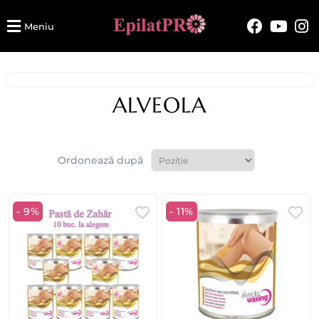
Meniu
ALVEOLA
Ordonează după
- 9%
- 11%