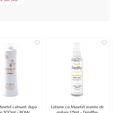
Musetel calmant dupa
Lotiune cu Musetel inainte de
re 500ml - ROIAL
epilare 125ml - Depilflax