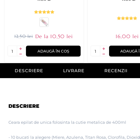
De la 10,50 lei
16,00 lei
12,50 lei
ADAUGĂ ÎN COȘ
ADAUGĂ Î
DESCRIERE
LIVRARE
RECENZII
DESCRIERE
Ceara epilat de unica folosinta la cutie metalica de 400ml
- 10 bucati la alegere
(Miere, Azulena, Titan Rosa, Clorofila, Dioxid