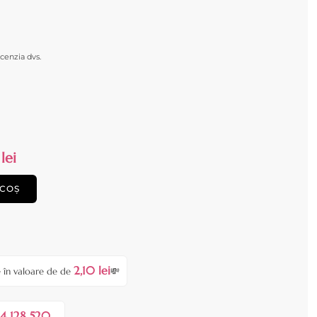
cenzia dvs.
lei
 COȘ
2,10 lei
 în valoare de de
💸
4 128 520