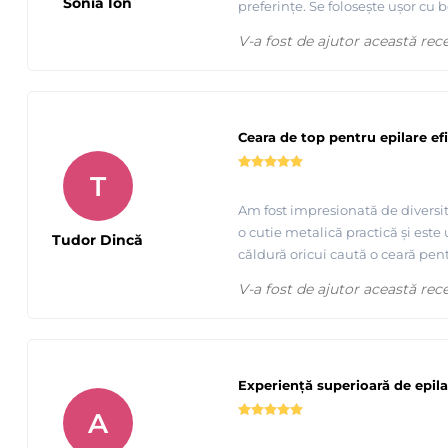
Sonia Ion
preferințe. Se folosește ușor cu 
V-a fost de ajutor această rec
Ceara de top pentru epilare ef
T
Am fost impresionată de diversit
o cutie metalică practică și este
Tudor Dincă
căldură oricui caută o ceară pent
V-a fost de ajutor această rec
Experiență superioară de epila
A