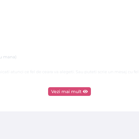
 cu mana)
ati atunci ce fel de ceara va alegeti. Sau puteti scrie un mesaj cu felul
Vezi mai mult