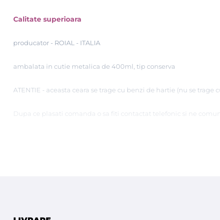
Calitate superioara
producator - ROIAL - ITALIA
ambalata in cutie metalica de 400ml, tip conserva
ATENTIE - aceasta ceara se trage cu benzi de hartie (nu se trage
Dupa ce plasati comanda o sa fiti contactat telefonic si ne comunic
Tutorial epilare cu ceară de unică folosinţă - ROIAL Italia