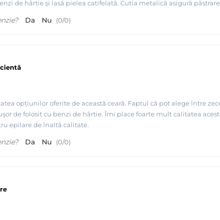
benzi de hârtie și lasă pielea catifelată. Cutia metalică asigură păst
enzie?
Da
Nu
(
0
/
0
)
icientă
atea opțiunilor oferite de această ceară. Faptul că pot alege între ze
 ușor de folosit cu benzi de hârtie. Îmi place foarte mult calitatea ac
ru epilare de înaltă calitate.
enzie?
Da
Nu
(
0
/
0
)
re