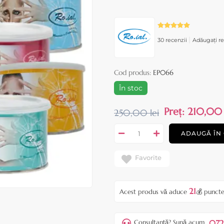
|
30 recenzii
Adăugați re
Cod produs:
EP066
În stoc
Preț:
210,00 
250,00 lei
ADAUGĂ ÎN
Favorite
21
Acest produs vă aduce
💰 puncte
072
Consultanță? Sună acum