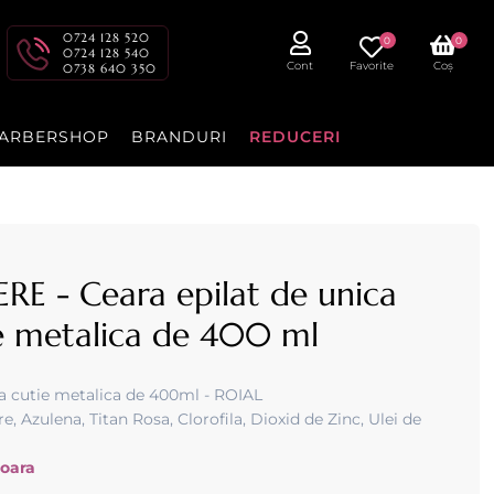
0724 128 520
0
0
0724 128 540
Cont
Favorite
Coș
0738 640 350
ARBERSHOP
BRANDURI
REDUCERI
RE - Ceara epilat de unica
tie metalica de 400 ml
 la cutie metalica de 400ml - ROIAL
re, Azulena, Titan Rosa, Clorofila, Dioxid de Zinc, Ulei de
ioara