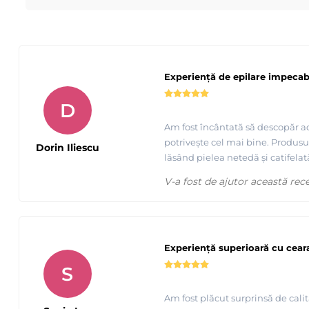
Experiență de epilare impecab
D
Am fost încântată să descopăr ac
potrivește cel mai bine. Produsul 
Dorin Iliescu
lăsând pielea netedă și catifelat
V-a fost de ajutor această rec
Experiență superioară cu cear
S
Am fost plăcut surprinsă de calit