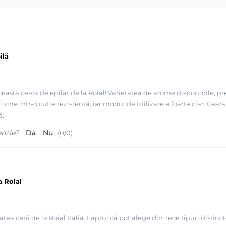
ilă
eastă ceară de epilat de la Roial! Varietatea de arome disponibile, p
vine într-o cutie rezistentă, iar modul de utilizare e foarte clar. Ceara
ă.
enzie?
Da
Nu
(
0
/
0
)
a Roial
atea cerii de la Roial Italia. Faptul că pot alege din zece tipuri distin