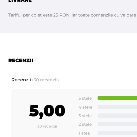
LIVRARE
Tariful per colet este 25 RON, iar toate comenzile cu valoar
RECENZII
Prezentare produse noi si inovative fabricate de - ROIAL I
Recenzii
(30 recenzii)
5 stele
5,00
4 stele
3 stele
2 stele
30 recenzii
1 stea