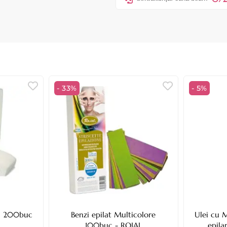
- 33%
- 5%
ta 200buc
Benzi epilat Multicolore
Ulei cu 
100buc - ROIAL
epila