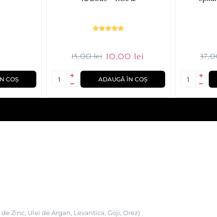
10,00 lei
15,00 lei
37,0
N COȘ
ADAUGĂ ÎN COȘ
 de Zinc, Ulei de Argan, Levantica, Goji, Orez)