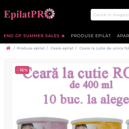
END OF SUMMER SALES ☀️
PRODUSE EPILAT
APA
/
Produse epilat
/
Ceara epilat
/
Ceara la cutie de unica fo
- 16%