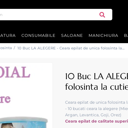
RATURA
CONSUMABILE
SALOANE
MANICHIURA
B
losinta
/
10 Buc LA ALEGERE - Ceara epilat de unica folosinta la
cutie metalica de 400 ml
10 Buc LA ALEGE
folosinta la cu
Ceara epilat de unica folosinta
- 10 bucati ceara la alegere (Mie
Argan, Levantica, Goji, Orez)
Ceara epilat de calitate super