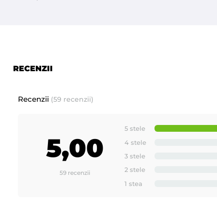
Prezentare produse noi si inovative fabricate de - ROIAL I
RECENZII
Recenzii
(59 recenzii)
5 stele
5,00
4 stele
3 stele
2 stele
59 recenzii
1 stea