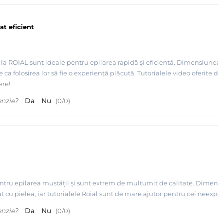
at eficient
la ROIAL sunt ideale pentru epilarea rapidă și eficientă. Dimensiunea
e ca folosirea lor să fie o experiență plăcută. Tutorialele video oferite d
re!
enzie?
Da
Nu
(
0
/
0
)
tru epilarea mustății și sunt extrem de multumit de calitate. Dimensiu
icat cu pielea, iar tutorialele Roial sunt de mare ajutor pentru cei ne
enzie?
Da
Nu
(
0
/
0
)