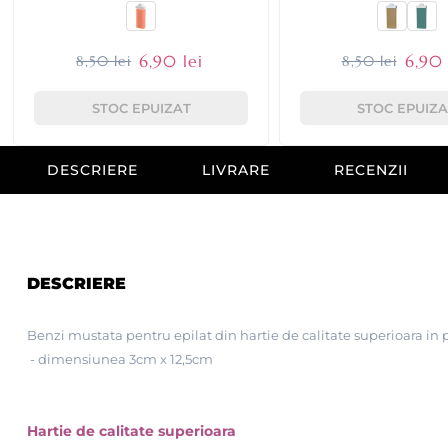
6,90 lei
6,90 
8,50 lei
8,50 lei
STOC EPUIZAT
STOC EPUIZA
DESCRIERE
LIVRARE
RECENZII
DESCRIERE
Benzi mustata pentru epilat din hartie de calitate superioara in
- dimensiunea 3cm x 12,5cm
Hartie de calitate superioara