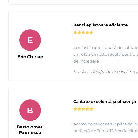
Benzi epilatoare eficiente
E
Am fost impresionată de calitate
cm x 12,5 cm este ideală pentru o
Eric Chiriac
de încredere.
V-a fost de ajutor această rec
Calitate excelentă și eficiență
B
Aceste benzi pentru epilat de la
Bartolomeu
perfectă de 3cm x 12,5cm facilit
Paunescu