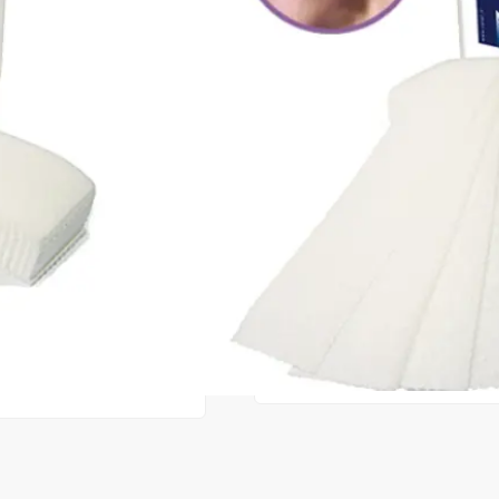
Cod produs:
ERO03
În stoc
16,00 lei
ADAUGĂ ÎN
Favorite
1
Acest produs vă aduce
💰 puncte 
072
Consultanță? Sună acum