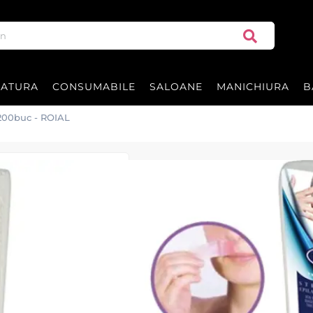
RATURA
CONSUMABILE
SALOANE
MANICHIURA
B
200buc - ROIAL
Benzi pentru m
Benzi mustata pentru epilat din
dimensiunea 3cm x 12,5cm
|
59 recenzii
Adăugați re