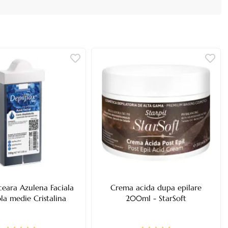
ceara Azulena Faciala
Crema acida dupa epilare
ola medie Cristalina
200ml - StarSoft