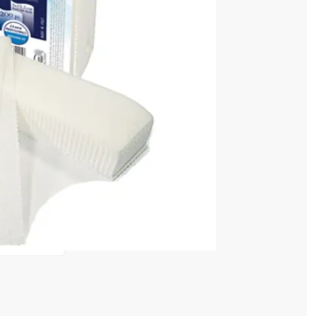
 COȘ
0,10 lei
în valoare de de
💸
4 128 520