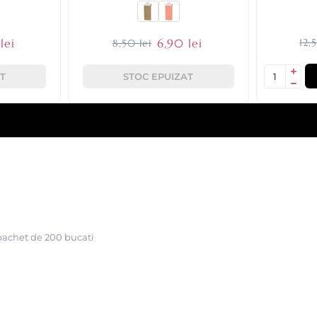
lei
6,90 lei
12,
8,50 lei
T
STOC EPUIZAT
 pachet de 200 bucati