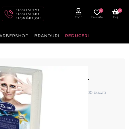
0724 128 520
0
0
0724 128 540
Cont
Favorite
Coș
0738 640 350
ARBERSHOP
BRANDURI
REDUCERI
ustata 200buc - ROIAL
 hartie de calitate superioara in pachet de 200 bucati
cenzia dvs.