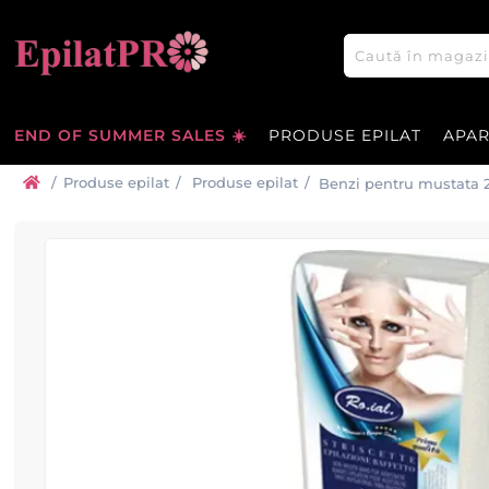
END OF SUMMER SALES ☀️
PRODUSE EPILAT
APA
/
Produse epilat
/
Produse epilat
/
Benzi pentru mustata 