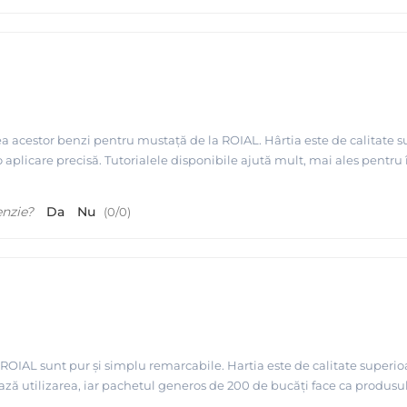
a acestor benzi pentru mustață de la ROIAL. Hârtia este de calitate 
 aplicare precisă. Tutorialele disponibile ajută mult, mai ales pentru î
enzie?
Da
Nu
(
0
/
0
)
 ROIAL sunt pur și simplu remarcabile. Hartia este de calitate superio
ează utilizarea, iar pachetul generos de 200 de bucăți face ca produsul