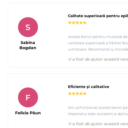
Calitate superioară pentru epil
S
Aceste benzi pentru mustață de 
Sabina
calitatea superioară a hârtiei fac
Bogdan
uimitoare. Recomand cu încrede
V-a fost de ajutor această rec
Eficiente și calitative
F
Am achiziționat aceste benzi pen
Felicia Păun
Materialul este rezistent și del
V-a fost de ajutor această rec