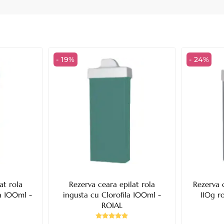
- 19%
- 24%
at rola
Rezerva ceara epilat rola
Rezerva 
a 100ml -
ingusta cu Clorofila 100ml -
110g r
ROIAL