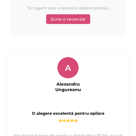
Te rugam lasa o recenzie despre produs.
Scrie o recenzie
A
Alexandru
Ungureanu
O alegere excelentă pentru epilare
Am folosit rezerva de ceară cu miere de la ROIAL și sunt