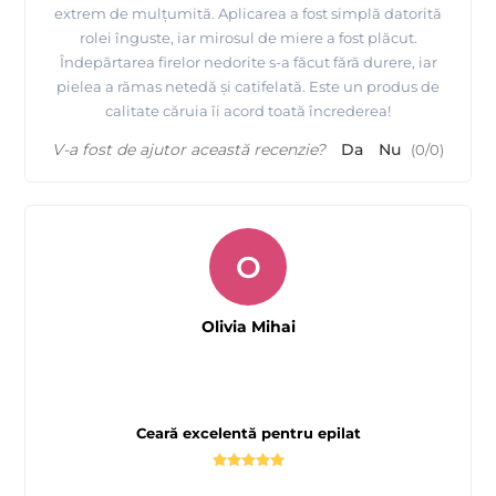
extrem de mulțumită. Aplicarea a fost simplă datorită
rolei înguste, iar mirosul de miere a fost plăcut.
Îndepărtarea firelor nedorite s-a făcut fără durere, iar
pielea a rămas netedă și catifelată. Este un produs de
calitate căruia îi acord toată încrederea!
V-a fost de ajutor această recenzie?
Da
Nu
(
0
/
0
)
O
Olivia Mihai
Ceară excelentă pentru epilat