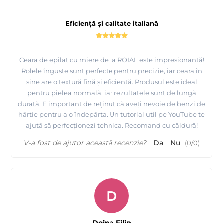
Eficiență și calitate italiană
Ceara de epilat cu miere de la ROIAL este impresionantă!
Rolele înguste sunt perfecte pentru precizie, iar ceara în
sine are o textură fină și eficientă. Produsul este ideal
pentru pielea normală, iar rezultatele sunt de lungă
durată. E important de reținut că aveți nevoie de benzi de
hârtie pentru a o îndepărta. Un tutorial util pe YouTube te
ajută să perfecționezi tehnica. Recomand cu căldură!
V-a fost de ajutor această recenzie?
Da
Nu
(
0
/
0
)
D
Doina Filip