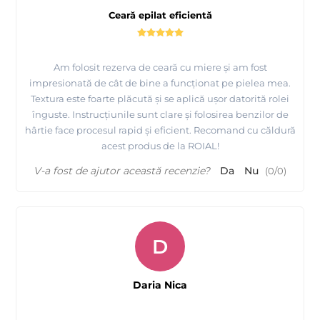
Ceară epilat eficientă
Am folosit rezerva de ceară cu miere și am fost
impresionată de cât de bine a funcționat pe pielea mea.
Textura este foarte plăcută și se aplică ușor datorită rolei
înguste. Instrucțiunile sunt clare și folosirea benzilor de
hârtie face procesul rapid și eficient. Recomand cu căldură
acest produs de la ROIAL!
V-a fost de ajutor această recenzie?
Da
Nu
(
0
/
0
)
D
Daria Nica