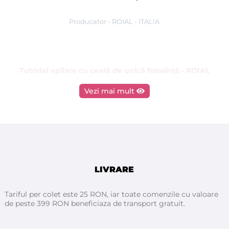
Producator - ROIAL - ITALIA
Tutorial epilare cu ceară de unică folosinţă - ROIAL
Italia
Vezi mai mult
LIVRARE
Tariful per colet este 25 RON, iar toate comenzile cu valoare
de peste 399 RON beneficiaza de transport gratuit.