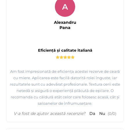
A
Alexandru
Pana
Eficiență și calitate italiană
Am fost impresionată de eficiența acestei rezerve de ceară
cu miere. Aplicarea este facilă datorită rolei înguste, iar
rezultatele sunt cu adevărat profesionale. Textura cerii este
netedă și asigură o experiență plăcută de epilare. O
recomanda cu căldură atât celor care folosesc acasă, cât și
saloanelor de înfrumusețare.
V-a fost de ajutor această recenzie?
Da
Nu
(
0
/
0
)