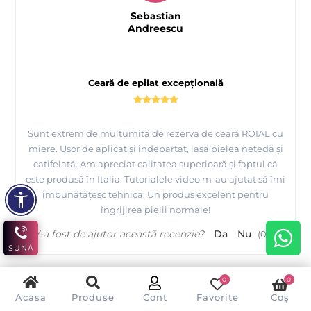
Sebastian
Andreescu
Ceară de epilat excepțională
Sunt extrem de mulțumită de rezerva de ceară ROIAL cu
miere. Ușor de aplicat și îndepărtat, lasă pielea netedă și
catifelată. Am apreciat calitatea superioară și faptul că
este produsă în Italia. Tutorialele video m-au ajutat să îmi
îmbunătățesc tehnica. Un produs excelent pentru
îngrijirea pielii normale!
V-a fost de ajutor această recenzie?
Da
Nu
(
0
/
0
)
SUNĂ
0
0
Acasa
Produse
Cont
Favorite
Coș
R