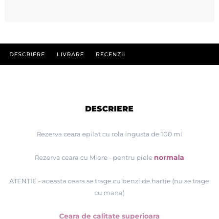
DESCRIERE
LIVRARE
RECENZII
DESCRIERE
Rezerva ceara epilat cu rola ingusta de 100 ml
normala
Rezerva ceara cu Miere
- pentru piele
ATENTIE - aceasta ceara se trage cu benzi de hartie (nu se trage
cu mana)
Ceara de calitate superioara