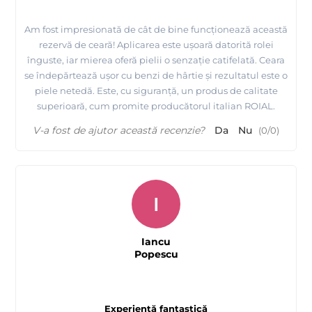
Am fost impresionată de cât de bine funcționează această
rezervă de ceară! Aplicarea este ușoară datorită rolei
înguste, iar mierea oferă pielii o senzație catifelată. Ceara
se îndepărtează ușor cu benzi de hârtie și rezultatul este o
piele netedă. Este, cu siguranță, un produs de calitate
superioară, cum promite producătorul italian ROIAL.
V-a fost de ajutor această recenzie?
Da
Nu
(
0
/
0
)
I
Iancu
Popescu
Experiență fantastică