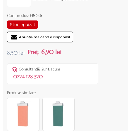
Cod produs:
ERO46
Stoc epuizat
Anunță-mă când e disponibil
Preț:
6,90 lei
8,50 lei
Consultanță? Sună acum
0724 128 520
Produse similare