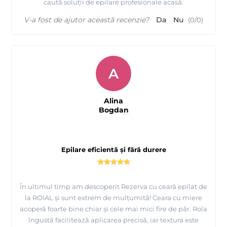
caută soluții de epilare profesionale acasă.
V-a fost de ajutor această recenzie?
Da
Nu
(
0
/
0
)
A
Alina
Bogdan
Epilare eficientă și fără durere
În ultimul timp am descoperit Rezerva cu ceară epilat de
la ROIAL și sunt extrem de mulțumită! Ceara cu miere
acoperă foarte bine chiar și cele mai mici fire de păr. Rola
îngustă facilitează aplicarea precisă, iar textura este