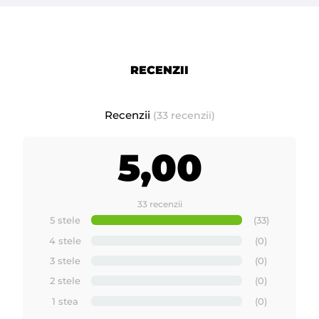
Prezentare produse noi si inovative fabricate de -
ROIAL Italia
RECENZII
Recenzii
(33 recenzii)
5,00
33 recenzii
5 stele
(33)
4 stele
(0)
3 stele
(0)
2 stele
(0)
1 stea
(0)