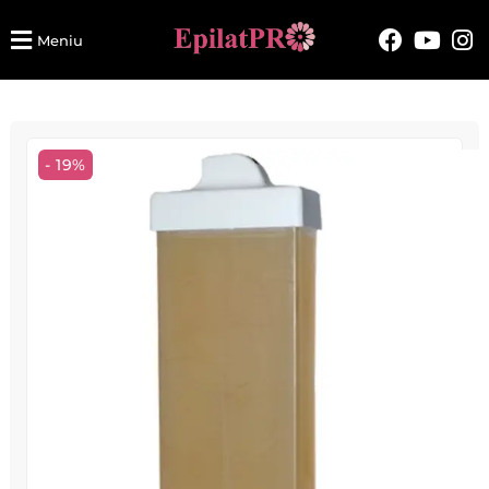
Meniu
- 19%