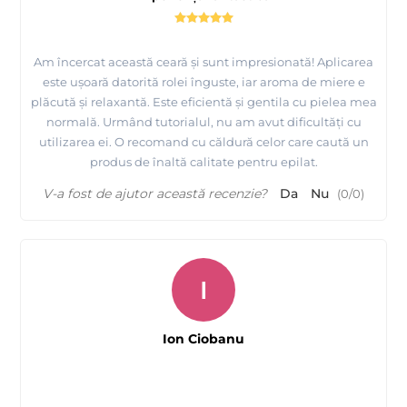
Am încercat această ceară și sunt impresionată! Aplicarea
este ușoară datorită rolei înguste, iar aroma de miere e
plăcută și relaxantă. Este eficientă și gentila cu pielea mea
normală. Urmând tutorialul, nu am avut dificultăți cu
utilizarea ei. O recomand cu căldură celor care caută un
produs de înaltă calitate pentru epilat.
V-a fost de ajutor această recenzie?
Da
Nu
(
0
/
0
)
I
Ion Ciobanu