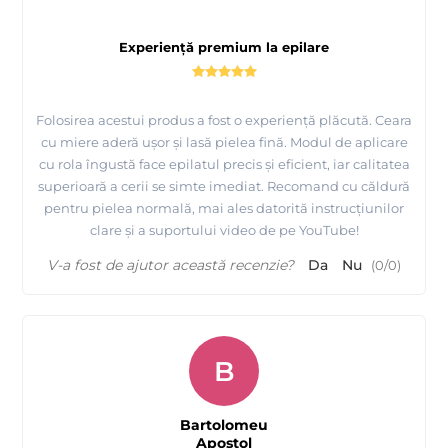
Experiență premium la epilare
Folosirea acestui produs a fost o experiență plăcută. Ceara
cu miere aderă ușor și lasă pielea fină. Modul de aplicare
cu rola îngustă face epilatul precis și eficient, iar calitatea
superioară a cerii se simte imediat. Recomand cu căldură
pentru pielea normală, mai ales datorită instrucțiunilor
clare și a suportului video de pe YouTube!
V-a fost de ajutor această recenzie?
Da
Nu
(
0
/
0
)
B
Bartolomeu
Apostol