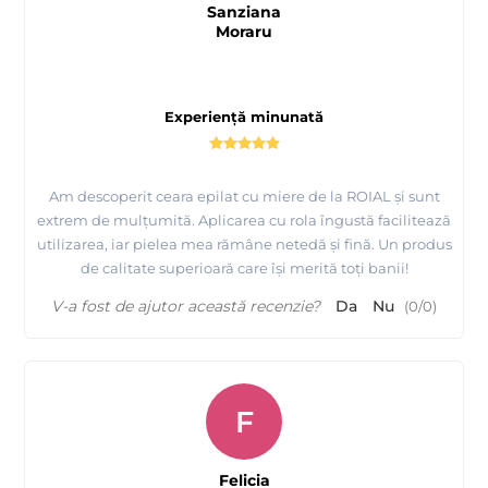
Sanziana
Moraru
Experiență minunată
Am descoperit ceara epilat cu miere de la ROIAL și sunt
extrem de mulțumită. Aplicarea cu rola îngustă facilitează
utilizarea, iar pielea mea rămâne netedă și fină. Un produs
de calitate superioară care își merită toți banii!
V-a fost de ajutor această recenzie?
Da
Nu
(
0
/
0
)
F
Felicia