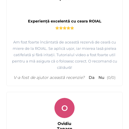
Experiență excelentă cu ceara ROIAL
Am fost foarte încântată de această rezervă de ceară cu
miere de la ROIAL. Se aplică ușor, iar mierea lasă pielea
catifelată și fără iritații. Tutorialul video a fost foarte util
pentru a mă asigura că o folosesc corect. O recomand cu
căldură!
V-a fost de ajutor această recenzie?
Da
Nu
(
0
/
0
)
O
Ovidiu
Tanase