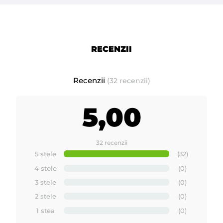
Prezentare produse noi si inovative fabricate de -
ROIAL Italia
RECENZII
Recenzii
(32 recenzii)
5,00
32 recenzii
5 stele
(32)
4 stele
(0)
3 stele
(0)
2 stele
(0)
1 stea
(0)