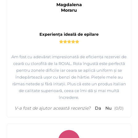
Magdalena
Moraru
Experiența ideală de epilare
Am fost cu adevărat impresionată de eficiența rezervei de
ceară cu clorofilă de la ROIAL. Rola îngustă este perfectă
pentru zonele dificile iar ceara se aplică uniform și se
îndepărtează ușor cu benzi de hârtie. Piețele mele au
rămas netede și fără iritații. Plus că este un produs italian
de calitate superioară, ceea ce îmi dă și mai multă
încredere.
V-a fost de ajutor această recenzie?
Da
Nu
(
0
/
0
)