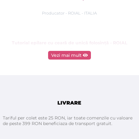
Producator - ROIAL - ITALIA
Tutorial epilare cu ceară de unică folosinţă - ROIAL
Italia
Vezi mai mult
LIVRARE
Tariful per colet este 25 RON, iar toate comenzile cu valoare
de peste 399 RON beneficiaza de transport gratuit.