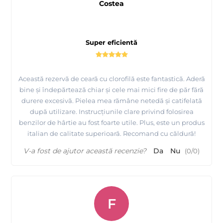
Costea
Super eficientă
Această rezervă de ceară cu clorofilă este fantastică. Aderă
bine și îndepărtează chiar și cele mai mici fire de păr fără
durere excesivă. Pielea mea rămâne netedă și catifelată
după utilizare. Instrucțiunile clare privind folosirea
benzilor de hârtie au fost foarte utile. Plus, este un produs
italian de calitate superioară. Recomand cu căldură!
V-a fost de ajutor această recenzie?
Da
Nu
(
0
/
0
)
F