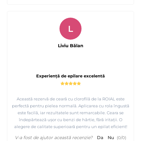
L
Liviu Bălan
Experiență de epilare excelentă
Această rezervă de ceară cu clorofilă de la ROIAL este
perfectă pentru pielea normală. Aplicarea cu rola îngustă
este facilă, iar rezultatele sunt remarcabile. Ceara se
îndepărtează ușor cu benzi de hârtie, fără iritații. O
alegere de calitate superioară pentru un epilat eficient!
V-a fost de ajutor această recenzie?
Da
Nu
(
0
/
0
)