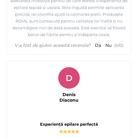
adevărată investiție pentru cei care doresc o experiență de
epilare rapidă și ușoară. Rola îngustă permite aplicarea
precisă, iar clorofila ajută la calmarea pielii. Produsele
ROIAL sunt cunoscute pentru calitatea lor înaltă și nu
dezamăgesc nici de data aceasta. Este esențial să folosiți
benzi de hârtie pentru a îndepărta ceara.
V-a fost de ajutor această recenzie?
Da
Nu
(
0
/
0
)
D
Denis
Diaconu
Experiență epilare perfectă