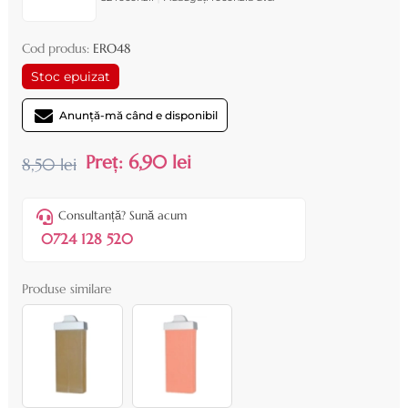
Cod produs:
ERO48
Stoc epuizat
Anunță-mă când e disponibil
Preț:
6,90 lei
8,50 lei
Consultanță? Sună acum
0724 128 520
Produse similare