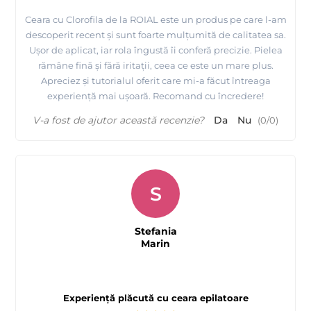
Ceara cu Clorofila de la ROIAL este un produs pe care l-am
descoperit recent și sunt foarte mulțumită de calitatea sa.
Ușor de aplicat, iar rola îngustă îi conferă precizie. Pielea
rămâne fină și fără iritații, ceea ce este un mare plus.
Apreciez și tutorialul oferit care mi-a făcut întreaga
experiență mai ușoară. Recomand cu încredere!
V-a fost de ajutor această recenzie?
Da
Nu
(
0
/
0
)
S
Stefania
Marin
Experiență plăcută cu ceara epilatoare