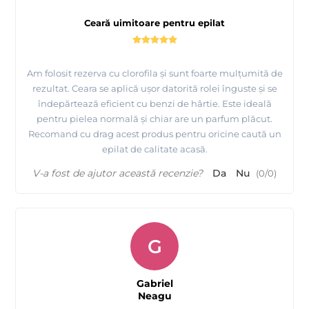
Ceară uimitoare pentru epilat
Am folosit rezerva cu clorofila și sunt foarte mulțumită de
rezultat. Ceara se aplică ușor datorită rolei înguste și se
îndepărtează eficient cu benzi de hârtie. Este ideală
pentru pielea normală și chiar are un parfum plăcut.
Recomand cu drag acest produs pentru oricine caută un
epilat de calitate acasă.
V-a fost de ajutor această recenzie?
Da
Nu
(
0
/
0
)
G
Gabriel
Neagu