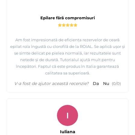
Epilare fără compromisuri
Am fost impresionată de eficiența rezervelor de ceară
epilat rola îngustă cu clorofilă de la ROIAL. Se aplică ușor și
se simte delicat pe pielea normală, iar rezultatele sunt
netede și de durată. Tutorialul ajută mult pentru
începători. Faptul că este produs în Italia garantează
calitatea sa superioară.
V-a fost de ajutor această recenzie?
Da
Nu
(
0
/
0
)
I
Iuliana