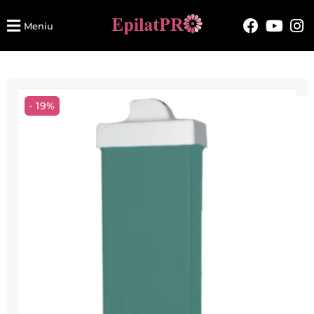
Meniu
- 19%