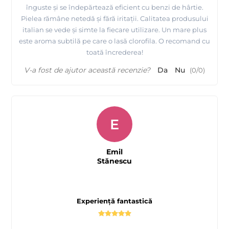
înguste și se îndepărtează eficient cu benzi de hârtie.
Pielea rămâne netedă și fără iritații. Calitatea produsului
italian se vede și simte la fiecare utilizare. Un mare plus
este aroma subtilă pe care o lasă clorofila. O recomand cu
toată încrederea!
V-a fost de ajutor această recenzie?
Da
Nu
(
0
/
0
)
E
Emil
Stănescu
Experiență fantastică