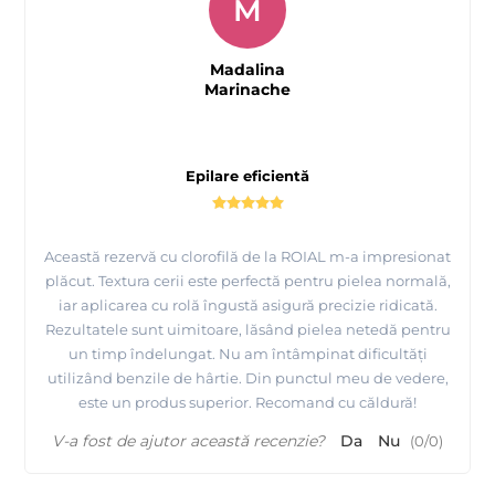
M
Madalina
Marinache
Epilare eficientă
Această rezervă cu clorofilă de la ROIAL m-a impresionat
plăcut. Textura cerii este perfectă pentru pielea normală,
iar aplicarea cu rolă îngustă asigură precizie ridicată.
Rezultatele sunt uimitoare, lăsând pielea netedă pentru
un timp îndelungat. Nu am întâmpinat dificultăți
utilizând benzile de hârtie. Din punctul meu de vedere,
este un produs superior. Recomand cu căldură!
V-a fost de ajutor această recenzie?
Da
Nu
(
0
/
0
)