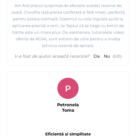
Am fost plăcut surprinsă de efectele acestei rezerve de
ceară. Clorofila lasă pielea catifelată și fără iritații, perfectă
pentru pielea normală. Sistemul cu rola îngustă ajută la
aplicarea precisă a cerii, iar faptul că se trage cu benzi de
hârtie este un mare plus. De asemenea, tutorialele video
oferite de ROIAL sunt extrem de utile pentru a învăța
tehnica corectă de epilare.
V-a fost de ajutor această recenzie?
Da
Nu
(
0
/
0
)
P
Petronela
Toma
Eficiență și simplitate