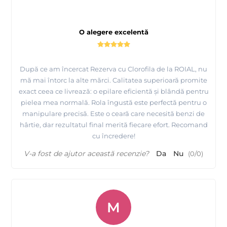
O alegere excelentă
După ce am încercat Rezerva cu Clorofila de la ROIAL, nu
mă mai întorc la alte mărci. Calitatea superioară promite
exact ceea ce livrează: o epilare eficientă și blândă pentru
pielea mea normală. Rola îngustă este perfectă pentru o
manipulare precisă. Este o ceară care necesită benzi de
hârtie, dar rezultatul final merită fiecare efort. Recomand
cu încredere!
V-a fost de ajutor această recenzie?
Da
Nu
(
0
/
0
)
M