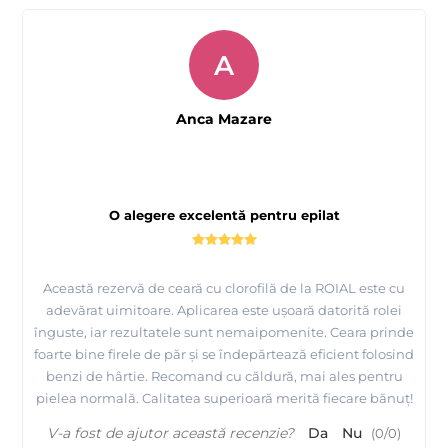
A
Anca Mazare
O alegere excelentă pentru epilat
Această rezervă de ceară cu clorofilă de la ROIAL este cu
adevărat uimitoare. Aplicarea este ușoară datorită rolei
înguste, iar rezultatele sunt nemaipomenite. Ceara prinde
foarte bine firele de păr și se îndepărtează eficient folosind
benzi de hârtie. Recomand cu căldură, mai ales pentru
pielea normală. Calitatea superioară merită fiecare bănuț!
V-a fost de ajutor această recenzie?
Da
Nu
(
0
/
0
)