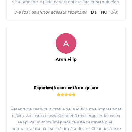
rezultând într-o piele perfect epilată fără prea mult efort.
V-a fost de ajutor această recenzie?
Da
Nu
(
0
/
0
)
A
Aron Filip
Experiență excelentă de epilare
Rezerva de ceară cu clorofilă de la ROIAL m-a impresionat
plăcut. Aplicarea e ușoară datorită rolei înguste, iar ceara
se aplică uniform. Îmi place că este destinată pielii
normale și lasă pielea fină după utilizare. Chiar dacă este