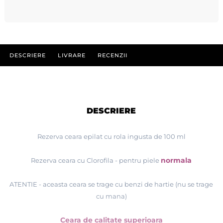
DESCRIERE
LIVRARE
RECENZII
DESCRIERE
Rezerva ceara epilat cu rola ingusta de 100 ml
normala
Rezerva ceara cu Clorofila
- pentru piele
ATENTIE - aceasta ceara se trage cu benzi de hartie (nu se trage
cu mana)
Ceara de calitate superioara