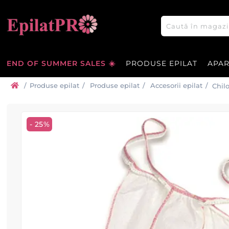
END OF SUMMER SALES ☀️
PRODUSE EPILAT
APA
/
Produse epilat
/
Produse epilat
/
Accesorii epilat
/
Chil
- 25%