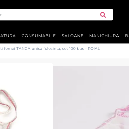
RATURA
CONSUMABILE
SALOANE
MANICHIURA
B
oti femei TANGA unica folosinta, set 100 buc - ROIAL
Chiloti femei T
buc - ROIAL
Chiloti femei TANGA de unica fol
Roial - Italia