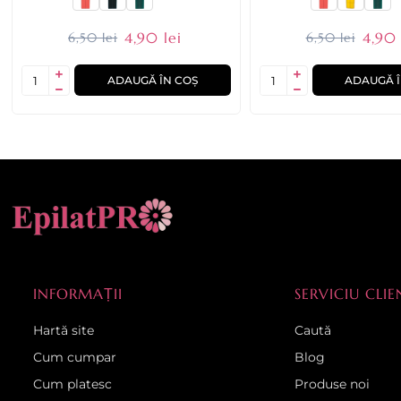
4,90 lei
4,90 
6,50 lei
6,50 lei
ADAUGĂ ÎN COȘ
ADAUGĂ Î
INFORMAȚII
SERVICIU CLIE
Hartă site
Caută
Cum cumpar
Blog
Cum platesc
Produse noi