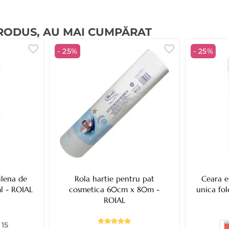
PRODUS, AU MAI CUMPĂRAT
- 25%
- 25%
ulena de
Rola hartie pentru pat
Ceara e
l - ROIAL
cosmetica 60cm x 80m -
unica fo
ROIAL
 15