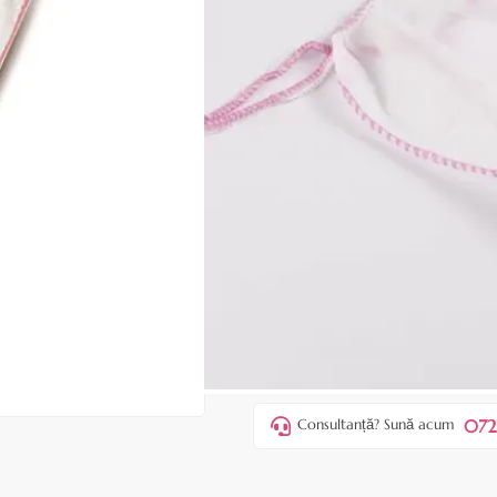
Fiți primul care recen
Cod produs:
ERO21
În stoc
Preț:
49,00 lei
65,00 lei
ADAUGĂ ÎN
Favorite
4
Acest produs vă aduce
💰 puncte
072
Consultanță? Sună acum