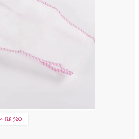
zează produsul
 COȘ
0,40 lei
 în valoare de de
💸
4 128 520