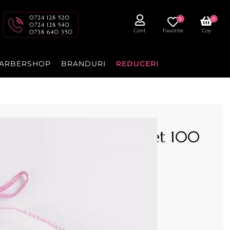
0724 128 520
0
0
0724 128 540
Cont
Favorite
Coș
0738 640 350
ARBERSHOP
BRANDURI
REDUCERI
ANGA unica folosinta, set 100
osinta la seturi a cate 100 bucati