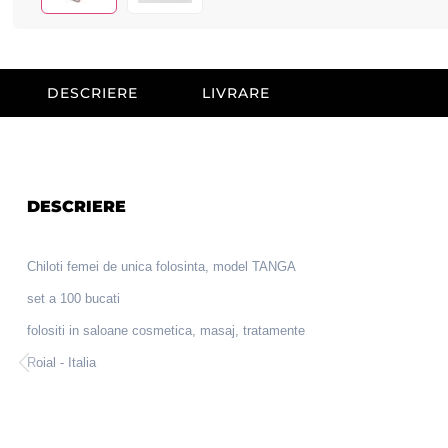
DESCRIERE
LIVRARE
DESCRIERE
Chiloti femei de unica folosinta, model TANGA
set a 100 bucati
folositi in saloane cosmetica, masaj, tratamente
Roial - Italia