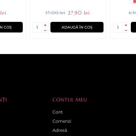
lei
27,90 lei
37,00 lei
6,5
N COȘ
ADAUGĂ ÎN COȘ
NȚI
CONTUL MEU
Cont
Comenzi
Adresă