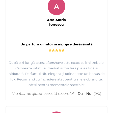
A
Ana-Maria
Ionescu
Un parfum uimitor și îngrijire desăvârșită
După o zi lungă, acest aftershave este exact ce îmi trebuie.
Calmează iritațiile imediat și îmi lasă pielea fină și
hidratată. Parfumul său elegant și rafinat este un bonus de
lux. Recomand cu încredere atât pentru zilele obișnuite,
cât și pentru momentele speciale!
V-a fost de ajutor această recenzie?
Da
Nu
(
0
/
0
)