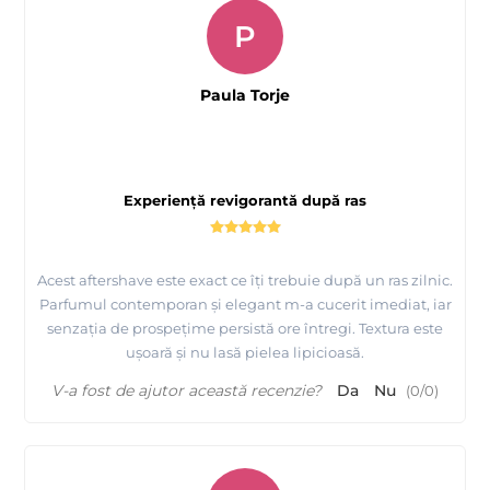
P
Paula Torje
Experiență revigorantă după ras
Acest aftershave este exact ce îți trebuie după un ras zilnic.
Parfumul contemporan și elegant m-a cucerit imediat, iar
senzația de prospețime persistă ore întregi. Textura este
ușoară și nu lasă pielea lipicioasă.
V-a fost de ajutor această recenzie?
Da
Nu
(
0
/
0
)