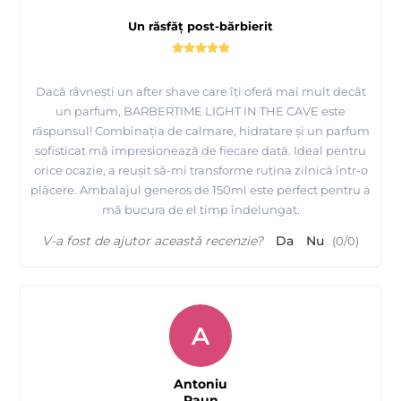
Un răsfăț post-bărbierit
Dacă râvnești un after shave care îți oferă mai mult decât
un parfum, BARBERTIME LIGHT IN THE CAVE este
răspunsul! Combinația de calmare, hidratare și un parfum
sofisticat mă impresionează de fiecare dată. Ideal pentru
orice ocazie, a reușit să-mi transforme rutina zilnică într-o
plăcere. Ambalajul generos de 150ml este perfect pentru a
mă bucura de el timp îndelungat.
V-a fost de ajutor această recenzie?
Da
Nu
(
0
/
0
)
A
Antoniu
Paun