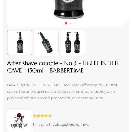
After shave colonie - No:3 - LIGHT IN THE
CAVE - 150ml - BARBERTIME
BARBERTIME LIGHT IN THE CAVE No:3 Aftershave – 150ml
este o loțiune după ras cu efect calmant, care protejează
pielea și oferă o aromă proaspătă, cu personalitate.
|
34 recenzii
Adăugați recenzia dvs.