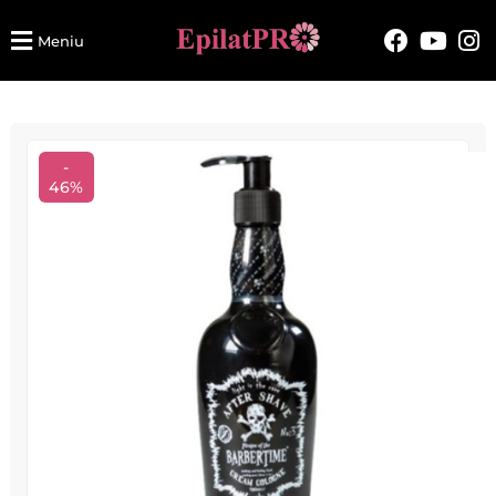
Meniu
-
46%