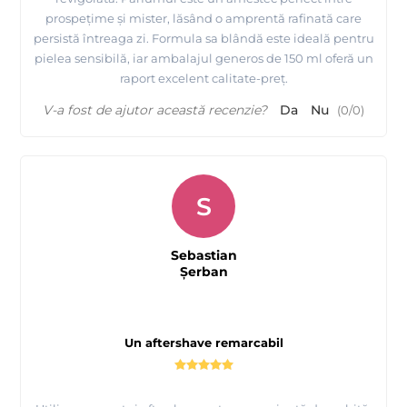
prospețime și mister, lăsând o amprentă rafinată care
persistă întreaga zi. Formula sa blândă este ideală pentru
pielea sensibilă, iar ambalajul generos de 150 ml oferă un
raport excelent calitate-preț.
V-a fost de ajutor această recenzie?
Da
Nu
(
0
/
0
)
S
Sebastian
Şerban
Un aftershave remarcabil