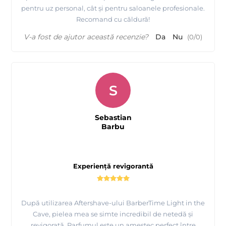
pentru uz personal, cât și pentru saloanele profesionale.
Recomand cu căldură!
V-a fost de ajutor această recenzie?
Da
Nu
(
0
/
0
)
S
Sebastian
Barbu
Experiență revigorantă
După utilizarea Aftershave-ului BarberTime Light in the
Cave, pielea mea se simte incredibil de netedă și
revigorată. Parfumul este un amestec perfect între