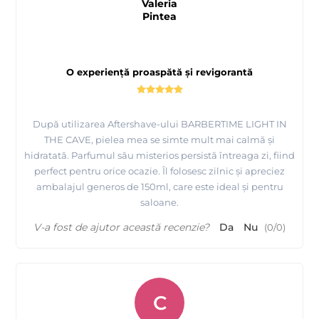
Valeria
Pintea
O experiență proaspătă și revigorantă
După utilizarea Aftershave-ului BARBERTIME LIGHT IN
THE CAVE, pielea mea se simte mult mai calmă și
hidratată. Parfumul său misterios persistă întreaga zi, fiind
perfect pentru orice ocazie. Îl folosesc zilnic și apreciez
ambalajul generos de 150ml, care este ideal și pentru
saloane.
V-a fost de ajutor această recenzie?
Da
Nu
(
0
/
0
)
C