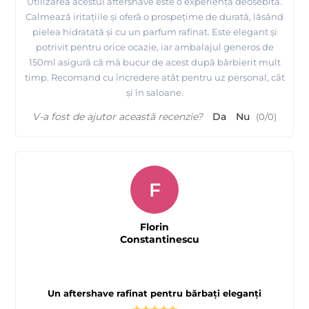
Utilizarea acestui aftershave este o experiență deosebită.
Calmează iritațiile și oferă o prospețime de durată, lăsând
pielea hidratată și cu un parfum rafinat. Este elegant și
potrivit pentru orice ocazie, iar ambalajul generos de
150ml asigură că mă bucur de acest după bărbierit mult
timp. Recomand cu încredere atât pentru uz personal, cât
și în saloane.
V-a fost de ajutor această recenzie?
Da
Nu
(
0
/
0
)
F
Florin
Constantinescu
Un aftershave rafinat pentru bărbați eleganți