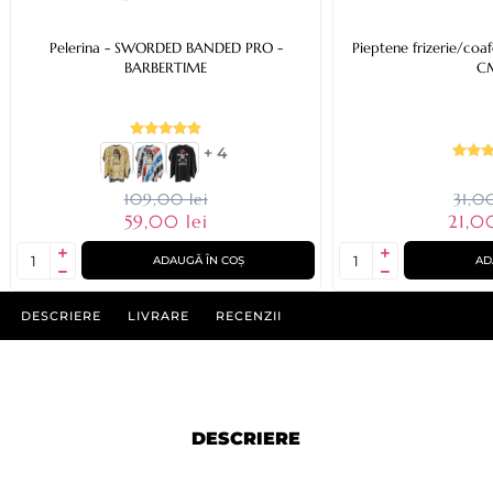
Pelerina - SWORDED BANDED PRO -
Pieptene frizerie/coa
BARBERTIME
C
+ 4
109,00 lei
31,00
59,00 lei
21,0
ADAUGĂ ÎN COȘ
AD
DESCRIERE
LIVRARE
RECENZII
DESCRIERE