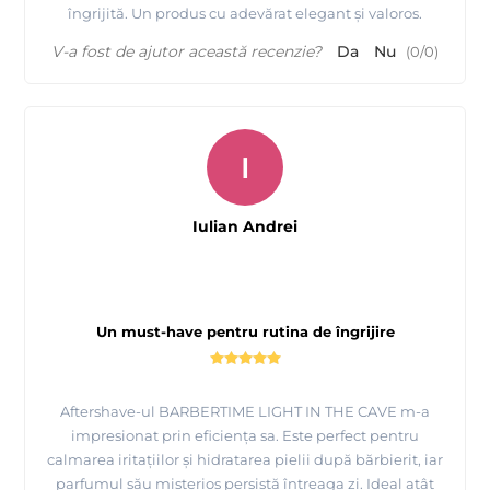
îngrijită. Un produs cu adevărat elegant și valoros.
V-a fost de ajutor această recenzie?
Da
Nu
(
0
/
0
)
I
Iulian Andrei
Un must-have pentru rutina de îngrijire
Aftershave-ul BARBERTIME LIGHT IN THE CAVE m-a
impresionat prin eficiența sa. Este perfect pentru
calmarea iritațiilor și hidratarea pielii după bărbierit, iar
parfumul său misterios persistă întreaga zi. Ideal atât