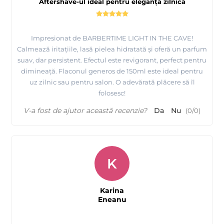
Aftershave-ul ideal pentru eleganță zilnică
Impresionat de BARBERTIME LIGHT IN THE CAVE!
Calmează iritațiile, lasă pielea hidratată și oferă un parfum
suav, dar persistent. Efectul este revigorant, perfect pentru
dimineață. Flaconul generos de 150ml este ideal pentru
uz zilnic sau pentru salon. O adevărată plăcere să îl
folosesc!
V-a fost de ajutor această recenzie?
Da
Nu
(
0
/
0
)
K
Karina
Eneanu