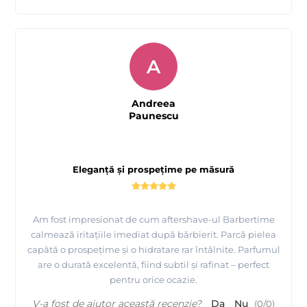
A
Andreea
Paunescu
Eleganță și prospețime pe măsură
Am fost impresionat de cum aftershave-ul Barbertime
calmează iritațiile imediat după bărbierit. Parcă pielea
capătă o prospețime și o hidratare rar întâlnite. Parfumul
are o durată excelentă, fiind subtil și rafinat – perfect
pentru orice ocazie.
V-a fost de ajutor această recenzie?
Da
Nu
(
0
/
0
)