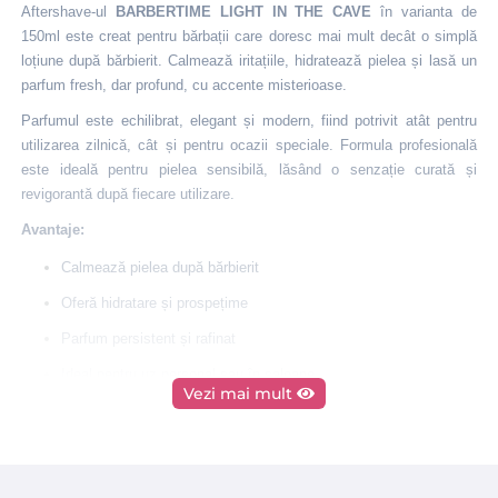
Aftershave-ul
BARBERTIME LIGHT IN THE CAVE
în varianta de
150ml este creat pentru bărbații care doresc mai mult decât o simplă
loțiune după bărbierit. Calmează iritațiile, hidratează pielea și lasă un
parfum fresh, dar profund, cu accente misterioase.
Parfumul este echilibrat, elegant și modern, fiind potrivit atât pentru
utilizarea zilnică, cât și pentru ocazii speciale. Formula profesională
este ideală pentru pielea sensibilă, lăsând o senzație curată și
revigorantă după fiecare utilizare.
Avantaje:
Calmează pielea după bărbierit
Oferă hidratare și prospețime
Parfum persistent și rafinat
Ideal pentru uz personal sau în saloane
Vezi mai mult
Ambalaj generos de 150ml
Utilizare:
Se aplică pe piele după bărbierit și se masează ușor până la absorbție
completă.