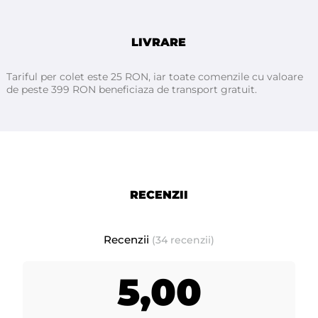
Ingrediente:
Aqua, Alcohol Denat., Parfum, Glycerin, Sodium Polyacrylate,
LIVRARE
Hydrogenated Polydecene, Trideceth-6, Allantoin, Linalool, Coumarin,
Alpha – Isomethyl Ionene.
Tariful per colet este 25 RON, iar toate comenzile cu valoare
de peste 399 RON beneficiaza de transport gratuit.
RECENZII
Recenzii
(34 recenzii)
5,00