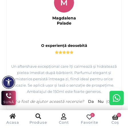
M
Magdalena
Palade
O experiență deosebită
Un aftershave excepțional care îți calmează și hidratează
pielea imediat după bărbierit. Parfumul elegant și
misterios persistă întreaga zi, fiind ideal pentru orice
ocazie. Se aplică ușor și lasă o senzație de prospețime.
Ambalajul de 150ml este foarte generos.
V-a fost de ajutor această recenzie?
Da
Nu
(
0
/
0
)
SUNĂ
0
0
Acasa
Produse
Cont
Favorite
Coș