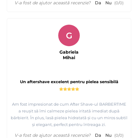
V-a fost de ajutor această recenzie?
Da
Nu
(
0
/
0
)
G
Gabriela
Mihai
Un aftershave excelent pentru pielea sensibilă
Am fost impresionat de cum After Shave-ul BARBERTIME
a reușit să îmi calmeze pielea iritată imediat după
bărbierit. În plus, lasă pielea hidratată și cu un miros subtil
și elegant, perfect pentru întreaga zi.
V-a fost de ajutor această recenzie?
Da
Nu
(
0
/
0
)