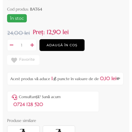
Cod produs:
BAT64
În stoc
Preț:
12,90 lei
24,00 lei
ADAUGĂ ÎN COȘ
Favorite
1
0,10 lei
Acest produs vă aduce
💰 puncte în valoare de de
💸
Consultanță? Sună acum
0724 128 520
Produse similare