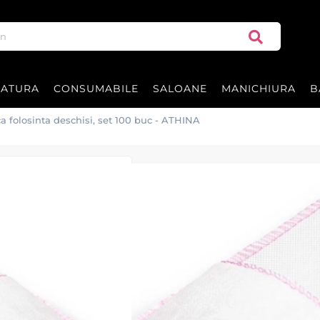
RATURA
CONSUMABILE
SALOANE
MANICHIURA
B
a folosinta deschisi, set 100 buc - ATHINA
Papuci de unica 
- ATHINA
Papuci margine ROZ la set de 100
ATHINA