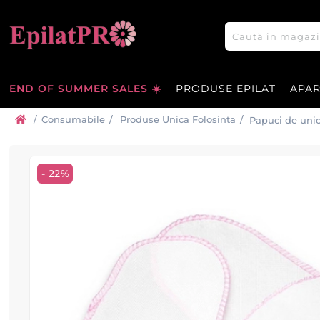
END OF SUMMER SALES ☀️
PRODUSE EPILAT
APA
/
Consumabile
/
Produse Unica Folosinta
/
Papuci de unic
- 22%