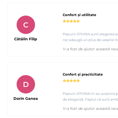
Confort și utilitate
C
Papucii ATHINA sunt alegerea perf
Cătălin Filip
roz adaugă un plus de veselie în
V-a fost de ajutor această rec
Confort și practicitate
D
Papucii ATHINA m-au surprins plă
Dorin Ganea
de eleganță. Faptul că sunt amba
V-a fost de ajutor această rec