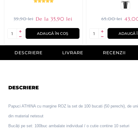
De la 35,90 lei
43,00
39,90 lei
65,00 lei
ADAUGĂ ÎN COȘ
ADAUGĂ Î
DESCRIERE
LIVRARE
RECENZII
DESCRIERE
Papuci ATHINA cu margine ROZ la set de 100 bucati (50 perechi), de unica
din material netesut
Bucăți pe set: 100buc ambalate individual / o cutie contine 10 seturi