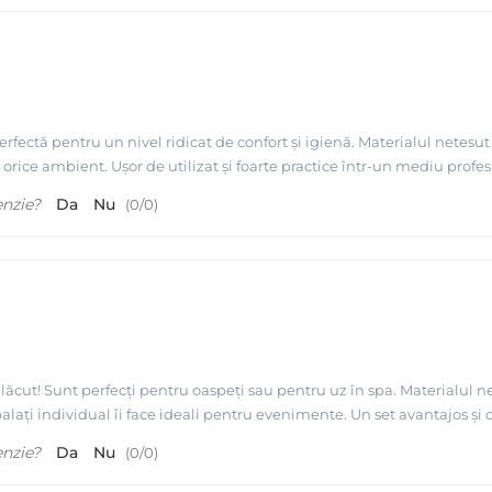
ectă pentru un nivel ridicat de confort și igienă. Materialul netesut 
 orice ambient. Ușor de utilizat și foarte practice într-un mediu prof
enzie?
Da
Nu
(
0
/
0
)
cut! Sunt perfecți pentru oaspeți sau pentru uz în spa. Materialul ne
lați individual îi face ideali pentru evenimente. Un set avantajos și 
enzie?
Da
Nu
(
0
/
0
)