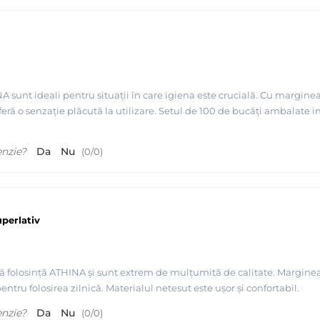
 sunt ideali pentru situații în care igiena este crucială. Cu marginea ro
feră o senzație plăcută la utilizare. Setul de 100 de bucăți ambalate ind
enzie?
Da
Nu
(
0
/
0
)
uperlativ
 folosință ATHINA și sunt extrem de mulțumită de calitate. Marginea r
pentru folosirea zilnică. Materialul netesut este ușor și confortabil.
enzie?
Da
Nu
(
0
/
0
)