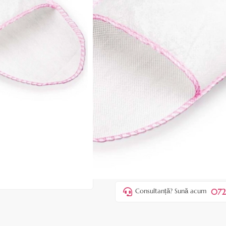
|
34 recenzii
Adăugați re
Cod produs:
ATH92
În stoc
Preț:
43,00 lei
55,00 lei
ADAUGĂ ÎN
Favorite
4
Acest produs vă aduce
💰 puncte
072
Consultanță? Sună acum