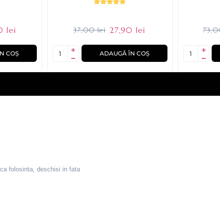
 lei
27,90 lei
37,00 lei
73,0
N COȘ
ADAUGĂ ÎN COȘ
 folosinta, deschisi in fata