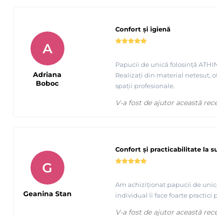
Confort și igienă
A
Papucii de unică folosință ATHINA
Adriana
Realizați din material netesut, o
Boboc
spații profesionale.
V-a fost de ajutor această rec
Confort și practicabilitate la s
G
Am achiziționat papucii de unică
Geanina Stan
individual îi face foarte practici 
V-a fost de ajutor această rec