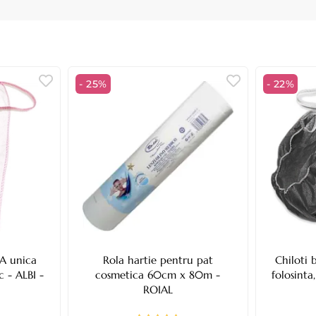
- 25%
- 22%
A unica
Rola hartie pentru pat
Chiloti
c - ALBI -
cosmetica 60cm x 80m -
folosinta
ROIAL