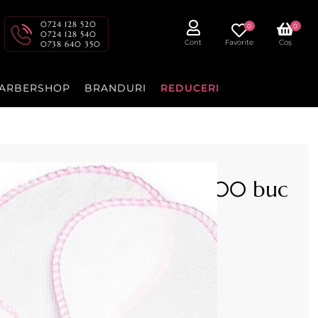
0724 128 520
0
0
0724 128 540
Cont
Favorite
Coș
0738 640 350
ARBERSHOP
BRANDURI
REDUCERI
folosinta deschisi, set 100 buc
 bucati, de unica folosinta, deschisi in fata