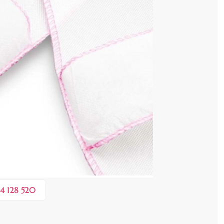
cenzia dvs.
 COȘ
0,40 lei
 în valoare de de
💸
4 128 520