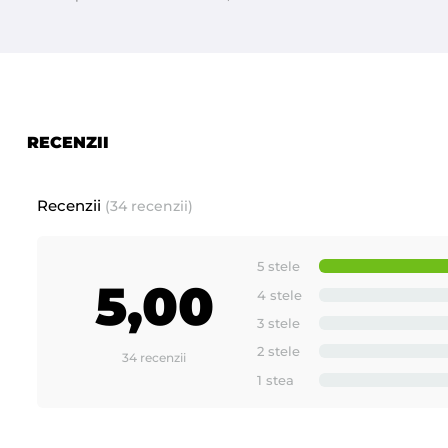
RECENZII
Recenzii
(34 recenzii)
5 stele
5,00
4 stele
3 stele
2 stele
34 recenzii
1 stea