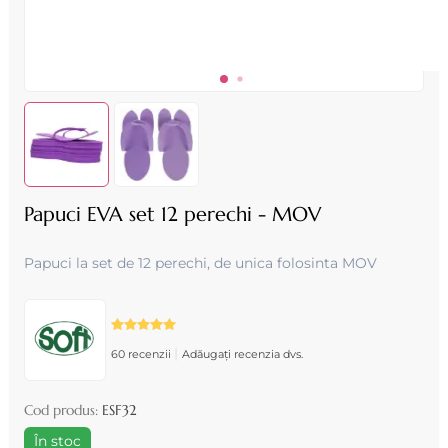
Papuci EVA set 12 perechi - MOV
Papuci la set de 12 perechi, de unica folosinta MOV
|
60 recenzii
Adăugați recenzia dvs.
Cod produs:
ESF32
În stoc