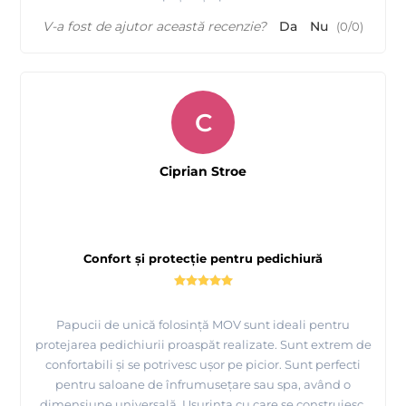
V-a fost de ajutor această recenzie?
Da
Nu
(
0
/
0
)
C
Ciprian Stroe
Confort și protecție pentru pedichiură
Papucii de unică folosință MOV sunt ideali pentru
protejarea pedichiurii proaspăt realizate. Sunt extrem de
confortabili și se potrivesc ușor pe picior. Sunt perfecti
pentru saloane de înfrumusețare sau spa, având o
dimensiune universală. Usurința cu care se construiesc,