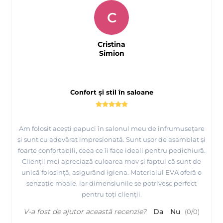
C
Cristina
Simion
Confort și stil în saloane
Am folosit acești papuci în salonul meu de înfrumusețare
și sunt cu adevărat impresionată. Sunt ușor de asamblat și
foarte confortabili, ceea ce îi face ideali pentru pedichiură.
Clienții mei apreciază culoarea mov și faptul că sunt de
unică folosință, asigurând igiena. Materialul EVA oferă o
senzație moale, iar dimensiunile se potrivesc perfect
pentru toți clienții.
V-a fost de ajutor această recenzie?
Da
Nu
(
0
/
0
)