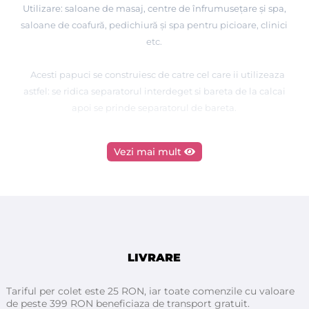
Utilizare: saloane de masaj, centre de înfrumusețare și spa,
saloane de coafură, pedichiură și spa pentru picioare, clinici
etc.
Acesti papuci se construiesc de catre cel care ii utilizeaza
astfel: se ridica separatorul interdeget si bareta de la calcai
apoi se prinde separatorul de bareta.
Vezi mai mult
Pentru protectie de praf si pentru a evita stricarea pedichiurii
proaspat realizate.
Dimensiuni: 29,5cm x 11cm, 3mm
24 bucăți pe pachet = 12 perechi
LIVRARE
Tariful per colet este 25 RON, iar toate comenzile cu valoare
de peste 399 RON beneficiaza de transport gratuit.