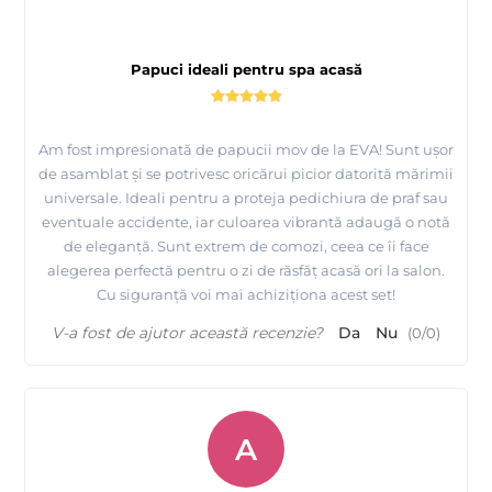
Papuci ideali pentru spa acasă
Am fost impresionată de papucii mov de la EVA! Sunt ușor
de asamblat și se potrivesc oricărui picior datorită mărimii
universale. Ideali pentru a proteja pedichiura de praf sau
eventuale accidente, iar culoarea vibrantă adaugă o notă
de eleganță. Sunt extrem de comozi, ceea ce îi face
alegerea perfectă pentru o zi de răsfăț acasă ori la salon.
Cu siguranță voi mai achiziționa acest set!
V-a fost de ajutor această recenzie?
Da
Nu
(
0
/
0
)
A