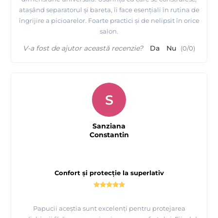
atașând separatorul și bareta, îi face esențiali în rutina de
îngrijire a picioarelor. Foarte practici și de nelipsit în orice
salon.
V-a fost de ajutor această recenzie?
Da
Nu
(
0
/
0
)
S
Sanziana
Constantin
Confort și protecție la superlativ
Papucii aceștia sunt excelenți pentru protejarea