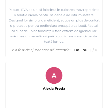
Papucii EVA de unică folosință în culoarea mov reprezintă
o soluție ideală pentru saloanele de înfrumusețare.
Designul lor simplu, dar eficient, aduce un plus de confort
și protecție pentru pedichiura proaspăt realizată. Faptul
că sunt de unică folosință îi face extrem de igienici, iar
mărimea universală asigură o potrivire excelentă pentru
toată lumea.
V-a fost de ajutor această recenzie?
Da
Nu
(
0
/
0
)
A
Alexia Preda