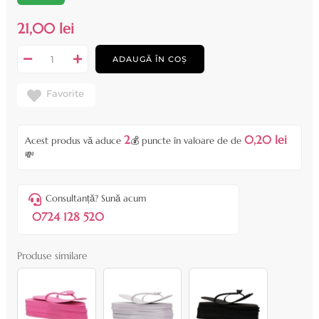
21,00 lei
ADAUGĂ ÎN COȘ
Favorite
2
0,20 lei
Acest produs vă aduce
💰 puncte în valoare de de
💸
Consultanță? Sună acum
0724 128 520
Produse similare