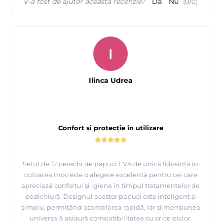
V-a fost de ajutor această recenzie?
Da
Nu
(
0
/
0
)
I
Ilinca Udrea
Confort și protecție în utilizare
Setul de 12 perechi de papuci EVA de unică folosință în
culoarea mov este o alegere excelentă pentru cei care
apreciază confortul și igiena în timpul tratamentelor de
pedichiură. Designul acestor papuci este inteligent și
simplu, permițând asamblarea rapidă, iar dimensiunea
universală asigură compatibilitatea cu orice picior.