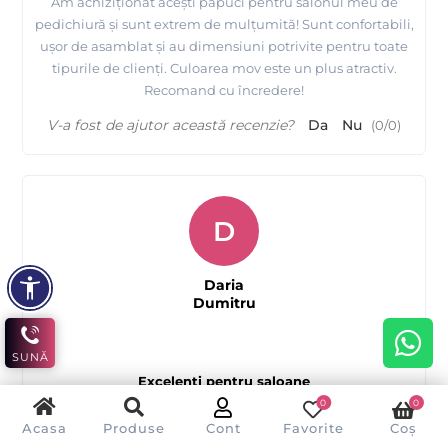
Am achiziționat acești papuci pentru salonul meu de
pedichiură și sunt extrem de mulțumită! Sunt confortabili,
ușor de asamblat și au dimensiuni potrivite pentru toate
tipurile de clienți. Culoarea mov este un plus atractiv.
Recomand cu încredere!
V-a fost de ajutor această recenzie?
Da
Nu
(
0
/
0
)
D
Daria
Dumitru
SUNĂ
Excelenți pentru saloane
0
0
Acasa
Produse
Cont
Favorite
Coș