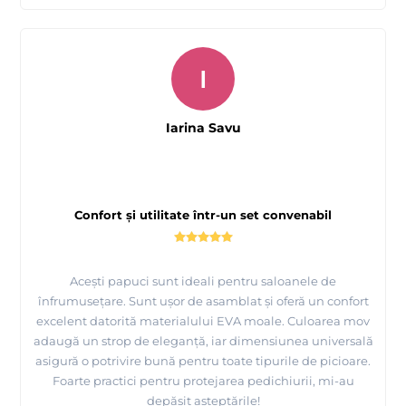
I
Iarina Savu
Confort și utilitate într-un set convenabil
Acești papuci sunt ideali pentru saloanele de
înfrumusețare. Sunt ușor de asamblat și oferă un confort
excelent datorită materialului EVA moale. Culoarea mov
adaugă un strop de eleganță, iar dimensiunea universală
asigură o potrivire bună pentru toate tipurile de picioare.
Foarte practici pentru protejarea pedichiurii, mi-au
depășit așteptările!