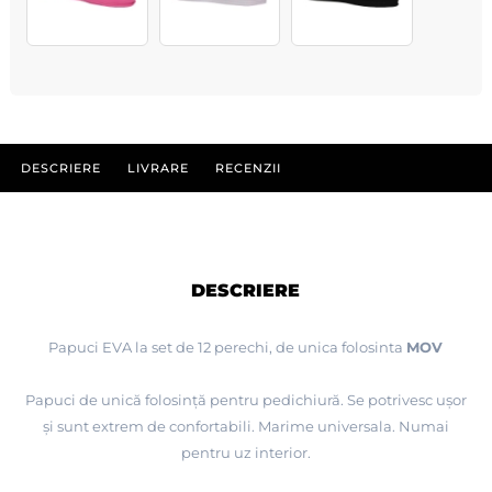
DESCRIERE
LIVRARE
RECENZII
DESCRIERE
Papuci EVA la set de 12 perechi, de unica folosinta
MOV
Papuci de unică folosință pentru pedichiură. Se potrivesc ușor
și sunt extrem de confortabili. Marime universala. Numai
pentru uz interior.