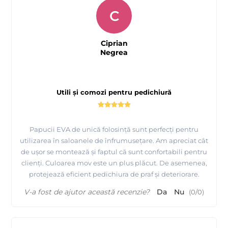
C
Ciprian
Negrea
Utili și comozi pentru pedichiură
Papucii EVA de unică folosință sunt perfecți pentru
utilizarea în saloanele de înfrumusețare. Am apreciat cât
de ușor se montează și faptul că sunt confortabili pentru
clienți. Culoarea mov este un plus plăcut. De asemenea,
protejează eficient pedichiura de praf și deteriorare.
V-a fost de ajutor această recenzie?
Da
Nu
(
0
/
0
)