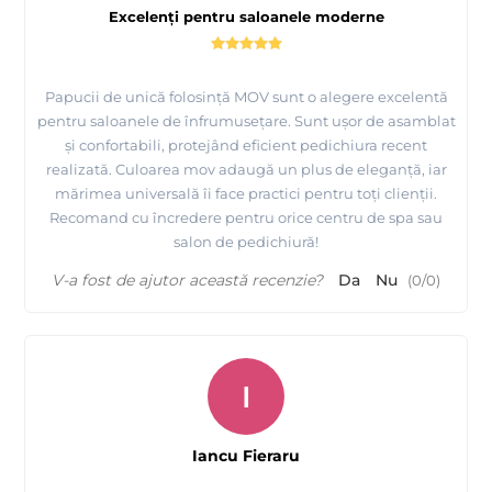
Excelenți pentru saloanele moderne
Papucii de unică folosință MOV sunt o alegere excelentă
pentru saloanele de înfrumusețare. Sunt ușor de asamblat
și confortabili, protejând eficient pedichiura recent
realizată. Culoarea mov adaugă un plus de eleganță, iar
mărimea universală îi face practici pentru toți clienții.
Recomand cu încredere pentru orice centru de spa sau
salon de pedichiură!
V-a fost de ajutor această recenzie?
Da
Nu
(
0
/
0
)
I
Iancu Fieraru