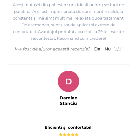
Acești botoșei din poliester sunt ideali pentru sesiuni de
parafină. Am fost impresionată de cum mențin căldura
constantă și mă simt mult mai relaxată după tratament.
De asemenea, sunt ușor de aplicat și extrem de
confortabili. Avantajul prețului accesibil la 29 lei este de
necontestat. Recomand cu încredere!
V-a fost de ajutor această recenzie?
Da
Nu
(
0
/
0
)
D
Damian
Stanciu
Eficienți și confortabili