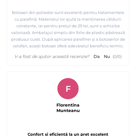
Botoseii din poliester sunt excelenți pentru tratamentele
cu parafină. Materialul lor ajută la menținerea căldurii
constante, iar pentru prețul de 29 lei, sunt o achiziție
valoroasă. Ambalajul simplu din folie de plastic păstrează
produsul curat. După aplicarea parafinei și a botoseilor de
celofan, acești botosei oferă adevăratul beneficiu termic.
V-a fost de ajutor această recenzie?
Da
Nu
(
0
/
0
)
F
Florentina
Munteanu
Confort și eficiență la un preț excelent