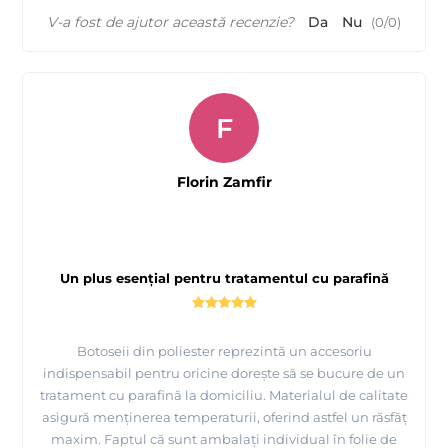
V-a fost de ajutor această recenzie?
Da
Nu
(
0
/
0
)
F
Florin Zamfir
Un plus esențial pentru tratamentul cu parafină
Botoseii din poliester reprezintă un accesoriu
indispensabil pentru oricine dorește să se bucure de un
tratament cu parafină la domiciliu. Materialul de calitate
asigură menținerea temperaturii, oferind astfel un răsfăț
maxim. Faptul că sunt ambalați individual în folie de