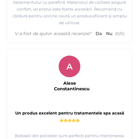
tratamentului cu parafină. Materialul de calitate asigură
confort, iar prețul este foarte accesibil. Recomand cu
căldură pentru oricine caută un produs eficient și simplu
de utilizat.
V-a fost de ajutor această recenzie?
Da
Nu
(
0
/
0
)
A
Alexe
Constantinescu
Un produs excelent pentru tratamentele spa acasă
Botoseii din poliester sunt perfecți pentru menținerea