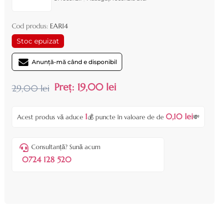
Cod produs:
EAR14
Stoc epuizat
Anunță-mă când e disponibil
Preț:
19,00 lei
29,00 lei
1
0,10 lei
Acest produs vă aduce
💰 puncte în valoare de de
💸
Consultanță? Sună acum
0724 128 520