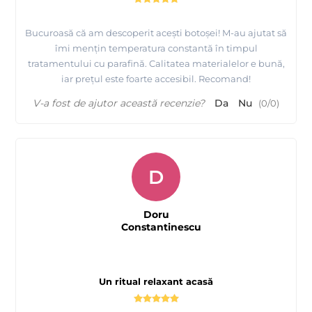
Bucuroasă că am descoperit acești botoșei! M-au ajutat să
îmi mențin temperatura constantă în timpul
tratamentului cu parafină. Calitatea materialelor e bună,
iar prețul este foarte accesibil. Recomand!
V-a fost de ajutor această recenzie?
Da
Nu
(
0
/
0
)
D
Doru
Constantinescu
Un ritual relaxant acasă