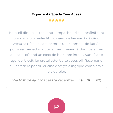
Experiență Spa la Tine Acasă
Botoseii din poliester pentru împachetări cu parafină sunt
pur și simplu perfecți! Îi folosesc de fiecare dată când
vreau să ofer picioarelor mele un tratament de lux. Se
potrivesc perfect și ajută la menținerea căldurii parafinei
aplicate, oferind un efect de hidratare intens. Sunt foarte
ușor de folosit, iar prețul este foarte accesibil. Recomand
cu încredere pentru oricine dorește o îngrijire completă a
picioarelor.
V-a fost de ajutor această recenzie?
Da
Nu
(
0
/
0
)
P