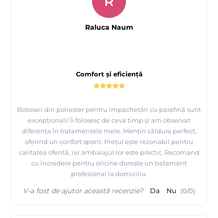
R
Raluca Naum
Comfort și eficiență
Botoseii din poliester pentru împachetări cu parafină sunt
excepționali! Îi folosesc de ceva timp și am observat
diferența în tratamentele mele. Mențin căldura perfect,
oferind un confort sporit. Prețul este rezonabil pentru
calitatea oferită, iar ambalajul lor este practic. Recomand
cu încredere pentru oricine dorește un tratament
profesional la domiciliu.
V-a fost de ajutor această recenzie?
Da
Nu
(
0
/
0
)