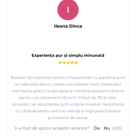
I
Ileana Dinca
Experiența pur și simplu minunată
Botoseii din poliester pentru împachetări cu parafină sunt
un adevărat deliciu pentru picioarele mele. Materialul
este foarte plăcut la atingere și menține excelent căldura
pentru un tratament eficient. Prețul de 29 lei este
accesibil, iar rezultatele sunt vizibile imediat. Recomand
cu căldură pentru oricine vrea să-și îngrijească pielea
picioarelor de acasă.
V-a fost de ajutor această recenzie?
Da
Nu
(
0
/
0
)