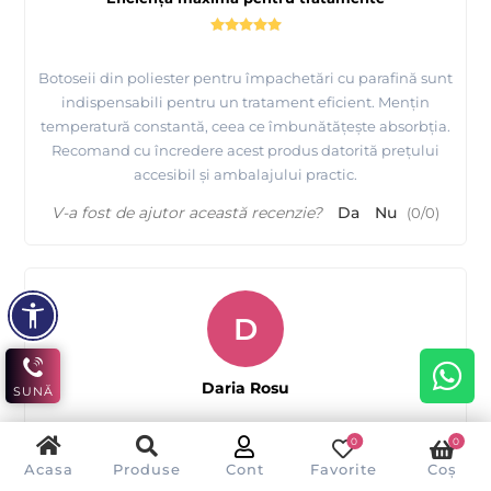
Botoseii din poliester pentru împachetări cu parafină sunt
indispensabili pentru un tratament eficient. Mențin
temperatură constantă, ceea ce îmbunătățește absorbția.
Recomand cu încredere acest produs datorită prețului
accesibil și ambalajului practic.
V-a fost de ajutor această recenzie?
Da
Nu
(
0
/
0
)
D
Daria Rosu
SUNĂ
0
0
Acasa
Produse
Cont
Favorite
Coș