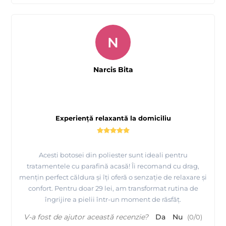
N
Narcis Bita
Experiență relaxantă la domiciliu
Acesti botosei din poliester sunt ideali pentru
tratamentele cu parafină acasă! Îi recomand cu drag,
mențin perfect căldura și îți oferă o senzație de relaxare și
confort. Pentru doar 29 lei, am transformat rutina de
îngrijire a pielii într-un moment de răsfăț.
V-a fost de ajutor această recenzie?
Da
Nu
(
0
/
0
)