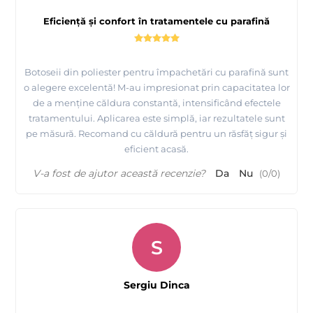
Eficiență și confort în tratamentele cu parafină
Botoseii din poliester pentru împachetări cu parafină sunt
o alegere excelentă! M-au impresionat prin capacitatea lor
de a menține căldura constantă, intensificând efectele
tratamentului. Aplicarea este simplă, iar rezultatele sunt
pe măsură. Recomand cu căldură pentru un răsfăț sigur și
eficient acasă.
V-a fost de ajutor această recenzie?
Da
Nu
(
0
/
0
)
S
Sergiu Dinca