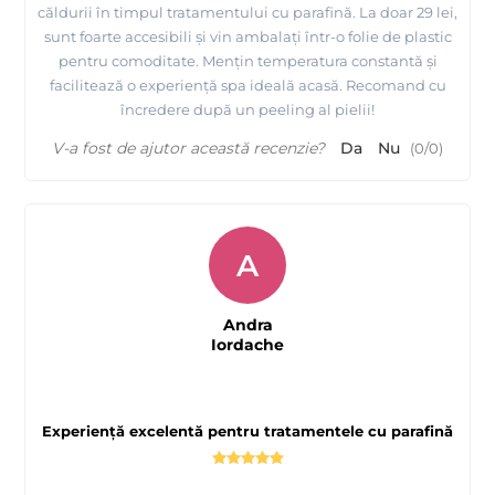
căldurii în timpul tratamentului cu parafină. La doar 29 lei,
sunt foarte accesibili și vin ambalați într-o folie de plastic
pentru comoditate. Mențin temperatura constantă și
facilitează o experiență spa ideală acasă. Recomand cu
încredere după un peeling al pielii!
V-a fost de ajutor această recenzie?
Da
Nu
(
0
/
0
)
A
Andra
Iordache
Experiență excelentă pentru tratamentele cu parafină