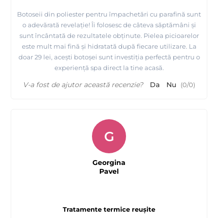
Botoseii din poliester pentru împachetări cu parafină sunt
o adevărată revelație! Îi folosesc de câteva săptămâni și
sunt încântată de rezultatele obținute. Pielea picioarelor
este mult mai fină și hidratată după fiecare utilizare. La
doar 29 lei, acești botoșei sunt investiția perfectă pentru o
experiență spa direct la tine acasă.
V-a fost de ajutor această recenzie?
Da
Nu
(
0
/
0
)
G
Georgina
Pavel
Tratamente termice reușite