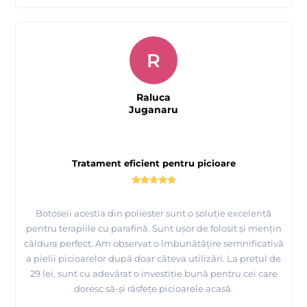
R
Raluca
Juganaru
Tratament eficient pentru picioare
Botoseii acestia din poliester sunt o soluție excelentă
pentru terapiile cu parafină. Sunt ușor de folosit și mențin
căldura perfect. Am observat o îmbunătățire semnificativă
a pielii picioarelor după doar câteva utilizări. La prețul de
29 lei, sunt cu adevărat o investiție bună pentru cei care
doresc să-și răsfețe picioarele acasă.