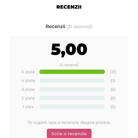
RECENZII
Recenzii
(31 recenzii)
5,00
31 recenzii
5 stele
(31)
4 stele
(0)
3 stele
(0)
2 stele
(0)
1 stea
(0)
Te rugam lasa o recenzie despre produs.
Scrie o recenzie