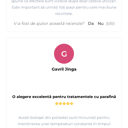
spune că efectele sunt vizibile după doar câteva utilizări.
Este important să urmați toți pașii pentru cele mai bune
rezultate.
V-a fost de ajutor această recenzie?
Da
Nu
(
0
/
0
)
G
Gavril Jinga
O alegere excelentă pentru tratamentele cu parafină
Acești botoșei din poliester sunt minunați pentru
menținerea unei temperaturi constante în timpul