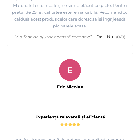
Materialul este moale și se simte plăcut pe piele. Pentru
prețul de 29 lei, calitatea este remarcabilă. Recomand cu
căldură acest produs celor care doresc să își îngrijească
picioarele acasă.
V-a fost de ajutor această recenzie?
Da
Nu
(
0
/
0
)
E
Eric Nicolae
Experiență relaxantă și eficientă
Am fost impresionată de botoseii din poliester pentru