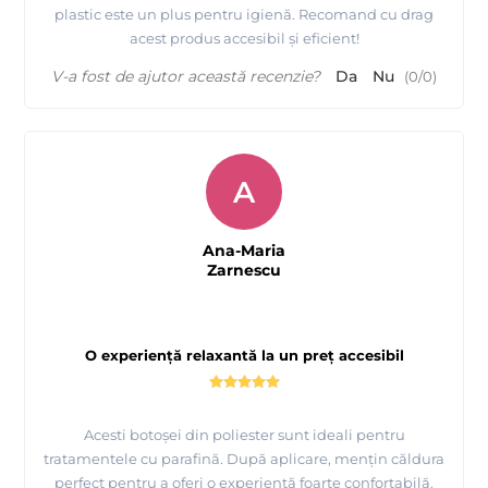
plastic este un plus pentru igienă. Recomand cu drag
acest produs accesibil și eficient!
V-a fost de ajutor această recenzie?
Da
Nu
(
0
/
0
)
A
Ana-Maria
Zarnescu
O experiență relaxantă la un preț accesibil
Acesti botoșei din poliester sunt ideali pentru
tratamentele cu parafină. După aplicare, mențin căldura
perfect pentru a oferi o experiență foarte confortabilă.