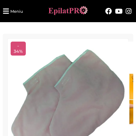
Meniu
-
34%