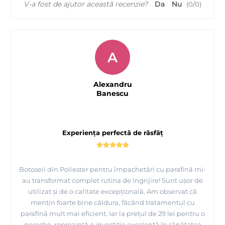
V-a fost de ajutor această recenzie?
Da
Nu
(
0
/
0
)
A
Alexandru
Banescu
Experiența perfectă de răsfăț
Botoseii din Poliester pentru împachetări cu parafină mi-
au transformat complet rutina de îngrijire! Sunt ușor de
utilizat și de o calitate excepțională. Am observat că
mențin foarte bine căldura, făcând tratamentul cu
parafină mult mai eficient. Iar la prețul de 29 lei pentru o
pereche, reprezintă o investiție excelentă în sănătatea