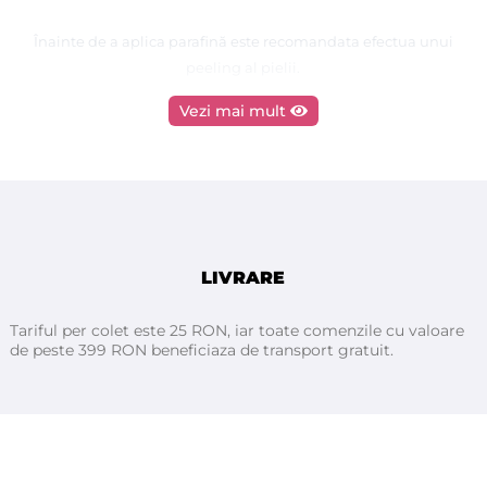
Înainte de a aplica parafină este recomandata efectua unui
peeling al pielii.
Vezi mai mult
Mod de utilizare :
Topiti parafina in incalzitor pana cand aceasta atinge
temperatura potrivita aplicarii. Apoi
se aplica parafina pe zona dorita de cel putin 3 ori pana cand
se formeaza un strat ca un material plastic.
Dupa care infasurati zona respectiva intr-un prosop pentru
mentinerea temperaturii aproximativ 10 minute.
LIVRARE
Tariful per colet este 25 RON, iar toate comenzile cu valoare
de peste 399 RON beneficiaza de transport gratuit.