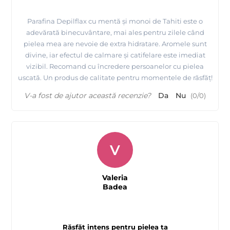
Parafina Depilflax cu mentă și monoi de Tahiti este o
adevărată binecuvântare, mai ales pentru zilele când
pielea mea are nevoie de extra hidratare. Aromele sunt
divine, iar efectul de calmare și catifelare este imediat
vizibil. Recomand cu încredere persoanelor cu pielea
uscată. Un produs de calitate pentru momentele de răsfăț!
V-a fost de ajutor această recenzie?
Da
Nu
(
0
/
0
)
V
Valeria
Badea
Răsfăț intens pentru pielea ta