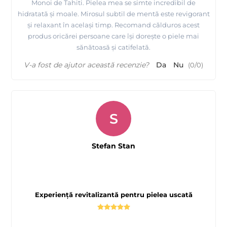
Monoi de Tahiti. Pielea mea se simte incredibil de
hidratată și moale. Mirosul subtil de mentă este revigorant
și relaxant în același timp. Recomand călduros acest
produs oricărei persoane care își dorește o piele mai
sănătoasă și catifelată.
V-a fost de ajutor această recenzie?
Da
Nu
(
0
/
0
)
S
Stefan Stan
Experiență revitalizantă pentru pielea uscată