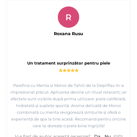
R
Roxana Rusu
Un tratament surprinzător pentru piele
Parafina cu Menta si Monoi de Tahiti de la Depilflax m-a
impresionat plăcut. Aplicarea devine un ritual relaxant, iar
efectele sunt vizibile după prima utilizare: piele catifelată,
hidratată și suplețe sporită. Aroma delicată de Monoi
combinată cu menta revigorează simțurile și oferă o
experiență de spa la tine acasă. Recomand pentru oricine
care își dorește o piele bine îngrijită!
V-a fost de ajutor această recenzie?
Da
Nu
(
0
/
0
)