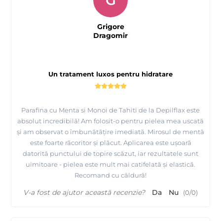
G
Grigore
Dragomir
Un tratament luxos pentru hidratare
Parafina cu Menta si Monoi de Tahiti de la Depilflax este
absolut incredibilă! Am folosit-o pentru pielea mea uscată
și am observat o îmbunătățire imediată. Mirosul de mentă
este foarte răcoritor și plăcut. Aplicarea este ușoară
datorită punctului de topire scăzut, iar rezultatele sunt
uimitoare - pielea este mult mai catifelată și elastică.
Recomand cu căldură!
V-a fost de ajutor această recenzie?
Da
Nu
(
0
/
0
)