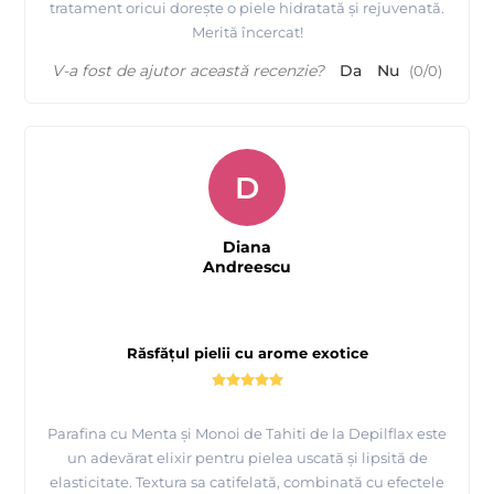
tratament oricui dorește o piele hidratată și rejuvenată.
Merită încercat!
V-a fost de ajutor această recenzie?
Da
Nu
(
0
/
0
)
D
Diana
Andreescu
Răsfățul pielii cu arome exotice
Parafina cu Menta și Monoi de Tahiti de la Depilflax este
un adevărat elixir pentru pielea uscată și lipsită de
elasticitate. Textura sa catifelată, combinată cu efectele