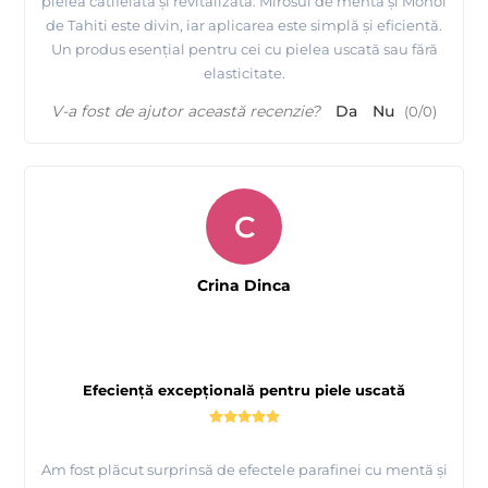
pielea catifelată și revitalizată. Mirosul de mentă și Monoi
de Tahiti este divin, iar aplicarea este simplă și eficientă.
Un produs esențial pentru cei cu pielea uscată sau fără
elasticitate.
V-a fost de ajutor această recenzie?
Da
Nu
(
0
/
0
)
C
Crina Dinca
Efeciență excepțională pentru piele uscată
Am fost plăcut surprinsă de efectele parafinei cu mentă și