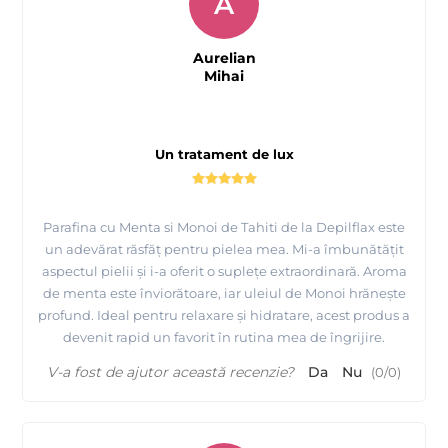
A
Prezentare
fabricii MAYSTAR COSMETICA Spania si a
produselor realizate de ei
Aurelian
Mihai
Un tratament de lux
Parafina cu Menta si Monoi de Tahiti de la Depilflax este
un adevărat răsfăț pentru pielea mea. Mi-a îmbunătățit
aspectul pielii și i-a oferit o suplețe extraordinară. Aroma
de menta este înviorătoare, iar uleiul de Monoi hrănește
profund. Ideal pentru relaxare și hidratare, acest produs a
devenit rapid un favorit în rutina mea de îngrijire.
V-a fost de ajutor această recenzie?
Da
Nu
(
0
/
0
)
Prezentare produse profesionale pentru epilare
Depilflax