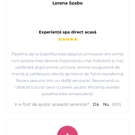
Lorena Szabo
Tutorial complet tratament cu parafina Depilflax
produsa de MAYSTAR Spania
Experiență spa direct acasă
Parafina de la Depilflax este absolut uimitoare! Am simțit
cum pielea mea devine instantaneu mai hidratată și mai
catifelată după prima utilizare. Aroma revigorantă de
mentă și catifelarea oferită de Monoi de Tahiti transformă
fiecare sesiune într-un răsfăț senzorial. Recomand cu
căldură tuturor celor cu piele uscată, eficiența acestei
parafine este remarcabilă!
V-a fost de ajutor această recenzie?
Da
Nu
(
0
/
0
)