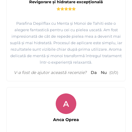
Revigorare și hidratare excepțională
Parafina Depilflax cu Menta și Monoi de Tahiti este o
alegere fantastică pentru cei cu pielea uscată. Am fost
impresionată de cât de repede pielea mea a devenit mai
suplă și mai hidratată. Procesul de aplicare este simplu, iar
rezultatele sunt vizibile chiar după prima utilizare. Aroma
delicată de mentă și monoi transformă întregul tratament
într-o experiență relaxantă.
V-a fost de ajutor această recenzie?
Da
Nu
(
0
/
0
)
A
Anca Oprea