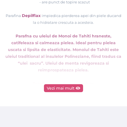
- are punct de topire scazut
Depilflax
Parafina
impiedica pierderea apei din piele ducand
la o hidratare crescuta a acesteia.
Parafna cu uleiul de Monoi de Tahiti hraneste,
catifeleaza si calmeaza pielea. Ideal pentru pielea
uscata si lipsita de elasticitate. Monoiul de Tahiti este
uleiul traditional al insulelor Polineziane, fiind tradus ca
“ulei sacru”. Uleiul de menta revigoreaza si
reimprospateaza pielea.
Parafina de calitate premium
Vezi mai mult
Tratamentul cu parafină este o terapie termică naturală
care hidratează, hrănește și repară pielea. Utilizat ca un
produs cosmetic pentru corp, parafina incalzită este
aplicată în straturi subțiri pentru a sigila pielea, prevenind
astfel pierderea apei, crescand hidratarea pielii cu până la