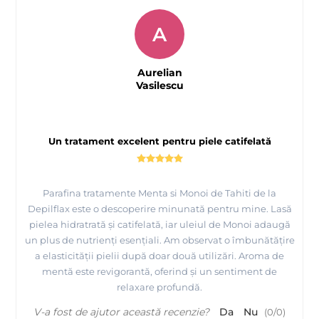
A
Aurelian
Vasilescu
Un tratament excelent pentru piele catifelată
Parafina tratamente Menta si Monoi de Tahiti de la
Depilflax este o descoperire minunată pentru mine. Lasă
pielea hidratrată și catifelată, iar uleiul de Monoi adaugă
un plus de nutrienți esențiali. Am observat o îmbunătățire
a elasticității pielii după doar două utilizări. Aroma de
mentă este revigorantă, oferind și un sentiment de
relaxare profundă.
V-a fost de ajutor această recenzie?
Da
Nu
(
0
/
0
)