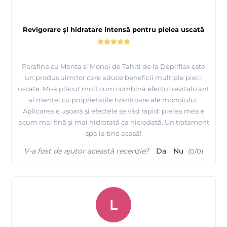
infasurati zona respectiva intr-un prosop pentru mentinerea
temperaturii aproximativ 10 minute.
Revigorare și hidratare intensă pentru pielea uscată
Urmariti pe scurt cum se aplica tratamentul cu
parafina Depilflax made in Spania
Parafina cu Menta si Monoi de Tahiti de la Depilflax este
un produs uimitor care aduce beneficii multiple pielii
uscate. Mi-a plăcut mult cum combină efectul revitalizant
al mentei cu proprietățile hrănitoare ale monoiului.
Aplicarea e ușoară și efectele se văd rapid: pielea mea e
acum mai fină și mai hidratată ca niciodată. Un tratament
spa la tine acasă!
V-a fost de ajutor această recenzie?
Da
Nu
(
0
/
0
)
L