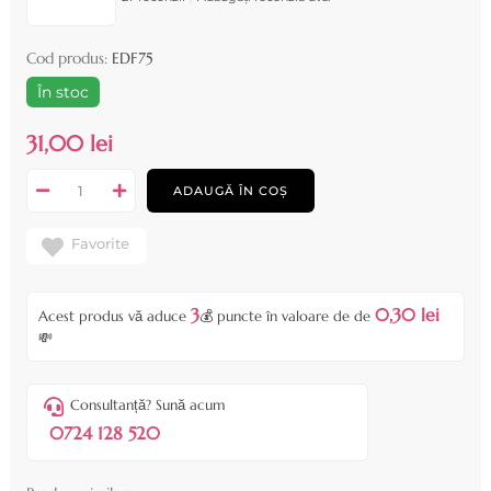
Cod produs:
EDF75
În stoc
31,00 lei
ADAUGĂ ÎN COȘ
Favorite
3
0,30 lei
Acest produs vă aduce
💰 puncte în valoare de de
💸
Consultanță? Sună acum
0724 128 520