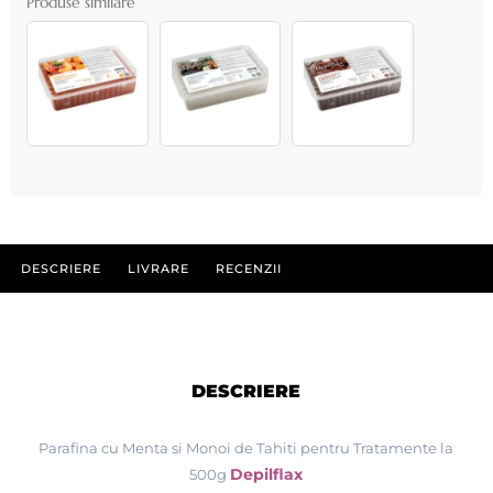
Produse similare
DESCRIERE
LIVRARE
RECENZII
DESCRIERE
Parafina cu Menta si Monoi de Tahiti pentru Tratamente la
Depilflax
500g