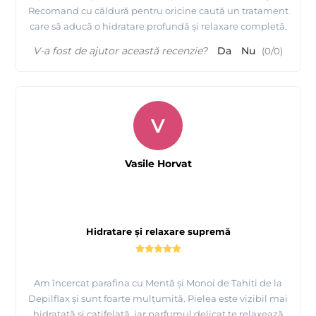
Recomand cu căldură pentru oricine caută un tratament
care să aducă o hidratare profundă și relaxare completă.
V-a fost de ajutor această recenzie?
Da
Nu
(
0
/
0
)
V
Vasile Horvat
Hidratare și relaxare supremă
Am încercat parafina cu Mentă și Monoi de Tahiti de la
Depilflax și sunt foarte mulțumită. Pielea este vizibil mai
hidratată și catifelată, iar parfumul delicat te relaxează