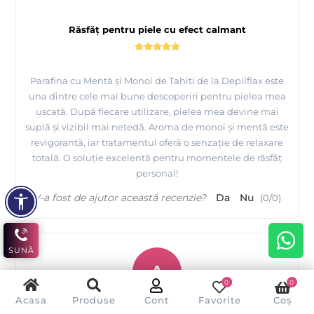
Răsfăț pentru piele cu efect calmant
Parafina cu Mentă și Monoi de Tahiti de la Depilflax este
una dintre cele mai bune descoperiri pentru pielea mea
uscată. După fiecare utilizare, pielea mea devine mai
suplă și vizibil mai netedă. Aroma de monoi și mentă este
revigorantă, iar tratamentul oferă o senzație de relaxare
totală. O soluție excelentă pentru momentele de răsfăț
personal!
V-a fost de ajutor această recenzie?
Da
Nu
(
0
/
0
)
SUNĂ
A
0
0
Acasa
Produse
Cont
Favorite
Coș
Aron Eneci