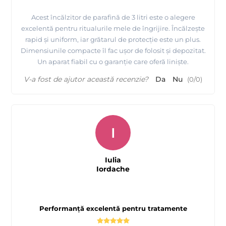
Acest încălzitor de parafină de 3 litri este o alegere
excelentă pentru ritualurile mele de îngrijire. Încălzește
rapid și uniform, iar grătarul de protecție este un plus.
Dimensiunile compacte îl fac ușor de folosit și depozitat.
Un aparat fiabil cu o garanție care oferă liniște.
V-a fost de ajutor această recenzie?
Da
Nu
(
0
/
0
)
I
Iulia
Iordache
Performanță excelentă pentru tratamente