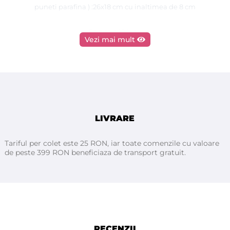
puneti parafina ) :26x18 cm cu inaltimea de 8 cm
Garantie 12 luni.
Vezi mai mult
LIVRARE
Tariful per colet este 25 RON, iar toate comenzile cu valoare
de peste 399 RON beneficiaza de transport gratuit.
RECENZII