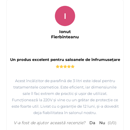
I
Ionut
Fierbinteanu
Un produs excelent pentru saloanele de înfrumusețare
Acest încălzitor de parafină de 3 litri este ideal pentru
tratamentele cosmetice. Este eficient, iar dimensiunile
sale îl fac extrem de practic și ușor de utilizat.
Funcționează la 220V și vine cu un grătar de protecție ce
este foarte util. Livrat cu o garanție de 12 luni, și-a dovedit
deja fiabilitatea în salonul nostru.
V-a fost de ajutor această recenzie?
Da
Nu
(
0
/
0
)