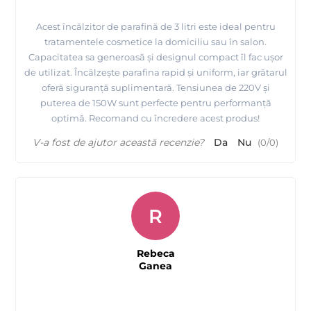
Acest încălzitor de parafină de 3 litri este ideal pentru
tratamentele cosmetice la domiciliu sau în salon.
Capacitatea sa generoasă și designul compact îl fac ușor
de utilizat. Încălzește parafina rapid și uniform, iar grătarul
oferă siguranță suplimentară. Tensiunea de 220V și
puterea de 150W sunt perfecte pentru performanță
optimă. Recomand cu încredere acest produs!
V-a fost de ajutor această recenzie?
Da
Nu
(
0
/
0
)
R
Rebeca
Ganea