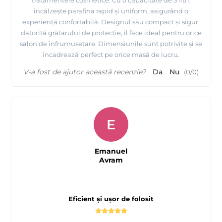
tratamentele cosmetice. Cu o capacitate de 3 litri,
încălzește parafina rapid și uniform, asigurând o
experiență confortabilă. Designul său compact și sigur,
datorită grătarului de protecție, îl face ideal pentru orice
salon de înfrumusețare. Dimensiunile sunt potrivite și se
încadrează perfect pe orice masă de lucru.
V-a fost de ajutor această recenzie?
Da
Nu
(
0
/
0
)
E
Emanuel
Avram
Eficient și ușor de folosit