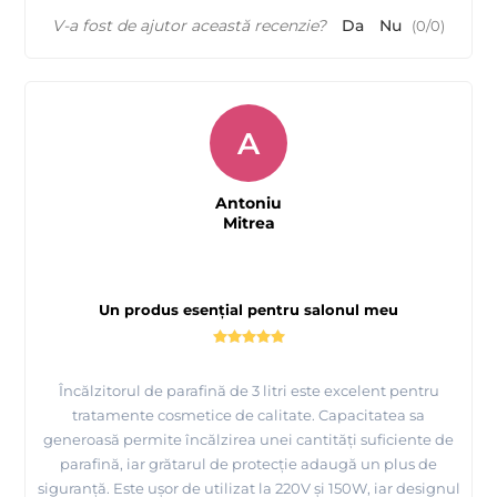
V-a fost de ajutor această recenzie?
Da
Nu
(
0
/
0
)
A
Antoniu
Mitrea
Un produs esențial pentru salonul meu
Încălzitorul de parafină de 3 litri este excelent pentru
tratamente cosmetice de calitate. Capacitatea sa
generoasă permite încălzirea unei cantități suficiente de
parafină, iar grătarul de protecție adaugă un plus de
siguranță. Este ușor de utilizat la 220V și 150W, iar designul