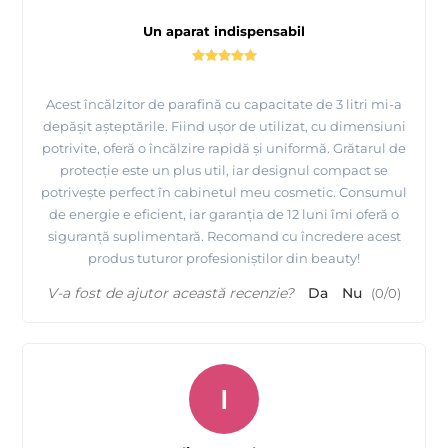
Un aparat indispensabil
Acest încălzitor de parafină cu capacitate de 3 litri mi-a
depășit așteptările. Fiind ușor de utilizat, cu dimensiuni
potrivite, oferă o încălzire rapidă și uniformă. Grătarul de
protecție este un plus util, iar designul compact se
potrivește perfect în cabinetul meu cosmetic. Consumul
de energie e eficient, iar garanția de 12 luni îmi oferă o
siguranță suplimentară. Recomand cu încredere acest
produs tuturor profesioniștilor din beauty!
V-a fost de ajutor această recenzie?
Da
Nu
(
0
/
0
)
I