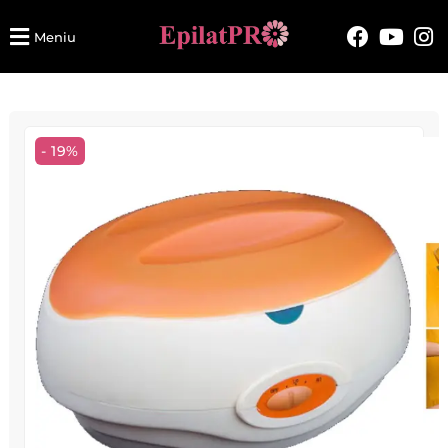
Meniu
- 19%