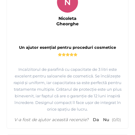
N
Nicoleta
Gheorghe
Un ajutor esențial pentru proceduri cosmetice
Incalzitorul de parafină cu capacitate de 3 litri este
excelent pentru saloanele de cosmetică. Se încălzește
rapid și uniform, iar capacitatea sa este perfectă pentru
tratamente multiple. Grătarul de protecție este un plus
binevenit, iar faptul că are o garanție de 12 luni inspiră
încredere. Designul compact îl face ușor de integrat în
orice spațiu de lucru.
V-a fost de ajutor această recenzie?
Da
Nu
(
0
/
0
)