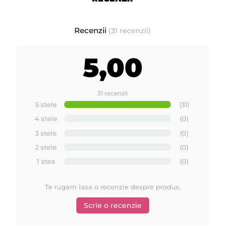
Recenzii
(31 recenzii)
5,00
31 recenzii
5 stele
(31)
4 stele
(0)
3 stele
(0)
2 stele
(0)
1 stea
(0)
Te rugam lasa o recenzie despre produs.
Scrie o recenzie