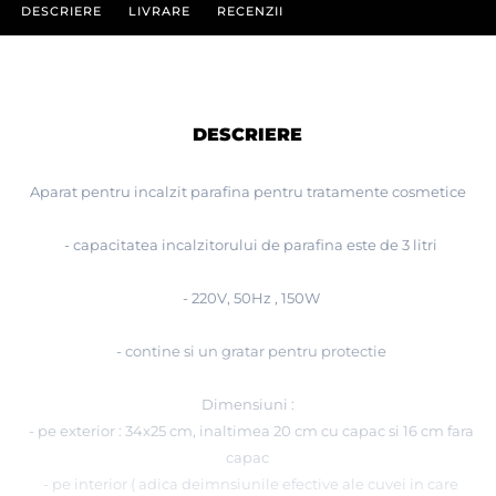
DESCRIERE
LIVRARE
RECENZII
DESCRIERE
Aparat pentru incalzit parafina pentru tratamente cosmetice
- capacitatea incalzitorului de parafina este de 3 litri
-
220V, 50Hz , 150W
- contine si un gratar pentru protectie
Dimensiuni :
- pe exterior : 34x25 cm, inaltimea 20 cm cu capac si 16 cm fara
capac
- pe interior ( adica deimnsiunile efective ale cuvei in care