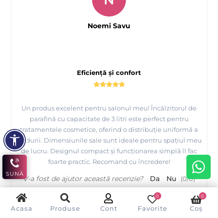
Noemi Savu
Eficiență și confort
Un produs excelent pentru salonul meu! Încălzitorul de
parafină cu capacitate de 3 litri este perfect pentru
tratamentele cosmetice, oferind o distribuție uniformă a
căldurii. Dimensiunile sale sunt ideale pentru spațiul meu
de lucru. Designul compact și funcționarea simplă îl fac
foarte practic. Recomand cu încredere!
SUNĂ
V-a fost de ajutor această recenzie?
Da
Nu
(
0
/
0
)
0
0
Acasa
Produse
Cont
Favorite
Coș