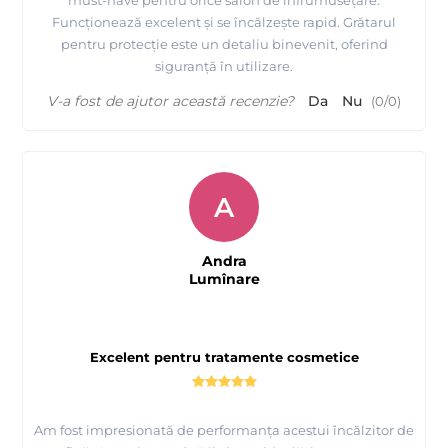
must-have pentru orice salon de înfrumusețare.
Funcționează excelent și se încălzește rapid. Grătarul
pentru protecție este un detaliu binevenit, oferind
siguranță în utilizare.
V-a fost de ajutor această recenzie?
Da
Nu
(
0
/
0
)
A
Andra
Lumînare
Excelent pentru tratamente cosmetice
Am fost impresionată de performanța acestui încălzitor de