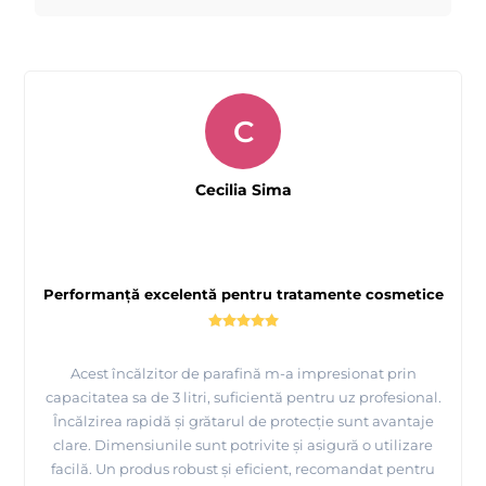
C
Cecilia Sima
Performanță excelentă pentru tratamente cosmetice
Acest încălzitor de parafină m-a impresionat prin
capacitatea sa de 3 litri, suficientă pentru uz profesional.
Încălzirea rapidă și grătarul de protecție sunt avantaje
clare. Dimensiunile sunt potrivite și asigură o utilizare
facilă. Un produs robust și eficient, recomandat pentru