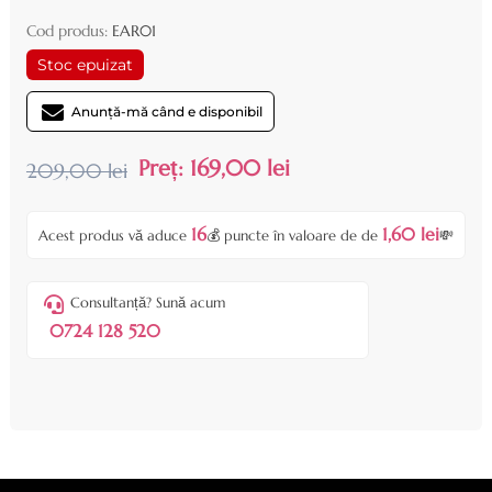
Cod produs:
EAR01
Stoc epuizat
Anunță-mă când e disponibil
Preț:
169,00 lei
209,00 lei
16
1,60 lei
Acest produs vă aduce
💰 puncte în valoare de de
💸
Consultanță? Sună acum
0724 128 520