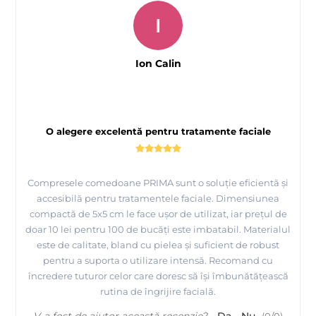
I
Ion Calin
O alegere excelentă pentru tratamente faciale
Compresele comedoane PRIMA sunt o soluție eficientă și
accesibilă pentru tratamentele faciale. Dimensiunea
compactă de 5x5 cm le face ușor de utilizat, iar prețul de
doar 10 lei pentru 100 de bucăți este imbatabil. Materialul
este de calitate, bland cu pielea și suficient de robust
pentru a suporta o utilizare intensă. Recomand cu
încredere tuturor celor care doresc să își îmbunătățească
rutina de îngrijire facială.
V-a fost de ajutor această recenzie?
Da
Nu
(
0
/
0
)