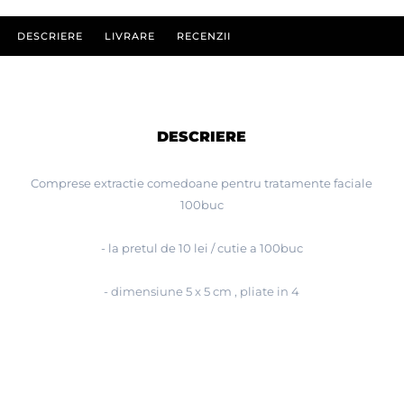
DESCRIERE
LIVRARE
RECENZII
DESCRIERE
Comprese extractie comedoane pentru tratamente faciale
100buc
- la pretul de 10 lei / cutie a 100buc
- dimensiune 5 x 5 cm , pliate in 4