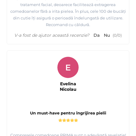
tratament facial, deoarece facilitează extragerea
comedoanelor fără a irita pielea. În plus, cele 100 de bucăți
din cutie îți asigură o perioadă îndelungată de utilizare.
Recomand cu căldură.
V-a fost de ajutor această recenzie?
Da
Nu
(
0
/
0
)
E
Evelina
Nicolau
Un must-have pentru îngrijirea pielii
Compresele comedoane PRIMA sunt o adevărată revelație!