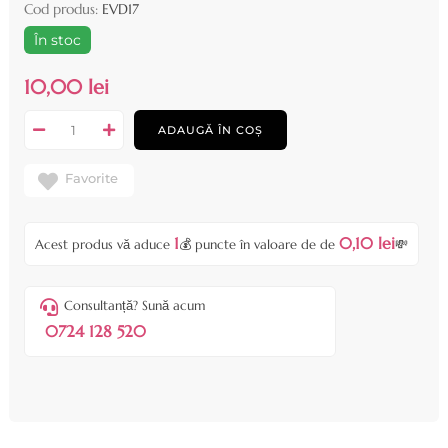
Cod produs:
EVD17
În stoc
10,00 lei
ADAUGĂ ÎN COȘ
Favorite
1
0,10 lei
Acest produs vă aduce
💰 puncte în valoare de de
💸
Consultanță? Sună acum
0724 128 520