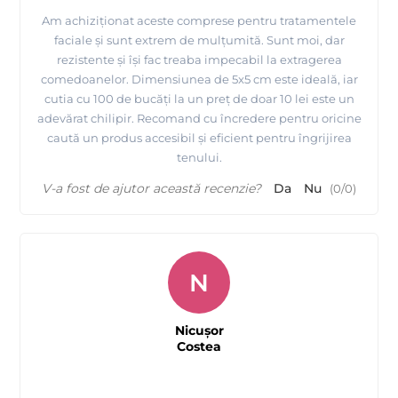
Am achiziționat aceste comprese pentru tratamentele
faciale și sunt extrem de mulțumită. Sunt moi, dar
rezistente și își fac treaba impecabil la extragerea
comedoanelor. Dimensiunea de 5x5 cm este ideală, iar
cutia cu 100 de bucăți la un preț de doar 10 lei este un
adevărat chilipir. Recomand cu încredere pentru oricine
caută un produs accesibil și eficient pentru îngrijirea
tenului.
V-a fost de ajutor această recenzie?
Da
Nu
(
0
/
0
)
N
Nicușor
Costea