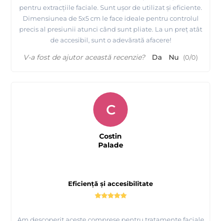
pentru extracțiile faciale. Sunt ușor de utilizat și eficiente.
Dimensiunea de 5x5 cm le face ideale pentru controlul
precis al presiunii atunci când sunt pliate. La un preț atât
de accesibil, sunt o adevărată afacere!
V-a fost de ajutor această recenzie?
Da
Nu
(
0
/
0
)
C
Costin
Palade
Eficiență și accesibilitate
Am descoperit aceste comprese pentru tratamente faciale