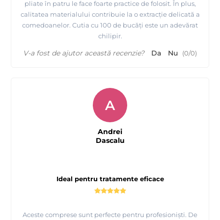
pliate în patru le face foarte practice de folosit. În plus,
calitatea materialului contribuie la o extracție delicată a
comedoanelor. Cutia cu 100 de bucăți este un adevărat
chilipir.
V-a fost de ajutor această recenzie?
Da
Nu
(
0
/
0
)
A
Andrei
Dascalu
Ideal pentru tratamente eficace
Aceste comprese sunt perfecte pentru profesioniști. De