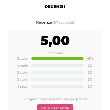
RECENZII
Recenzii
(57 recenzii)
5,00
57 recenzii
5 stele
(57)
4 stele
(0)
3 stele
(0)
2 stele
(0)
1 stea
(0)
Te rugam lasa o recenzie despre produs.
Scrie o recenzie