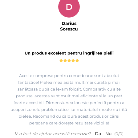
D
Darius
Sorescu
Un produs excelent pentru îngrijirea pielii
Aceste comprese pentru comedoane sunt absolut
fantastice! Pielea mea arată mult mai curată și mai
sănătoasă după ce le-am folosit. Comparativ cu alte
produse, acestea sunt mult mai eficiente și la un preț
foarte accesibil. Dimensiunea lor este perfectă pentru a
acoperi zonele problematice, iar materialul moale nu irită
pielea. Recomand cu căldură acest produs oricărei
persoane care dorește rezultate vizibile!
V-a fost de ajutor această recenzie?
Da
Nu
(
0
/
0
)