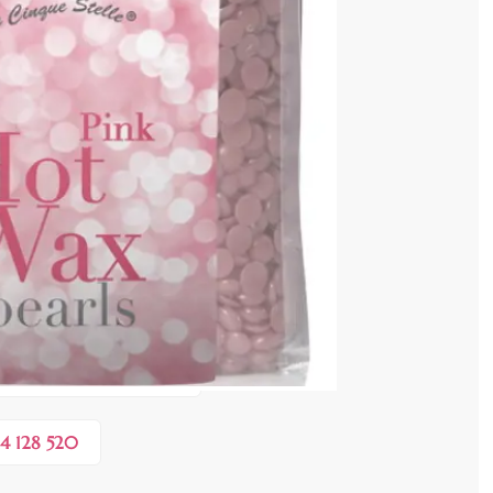
cenzia dvs.
 COȘ
0,40 lei
 în valoare de de
💸
4 128 520