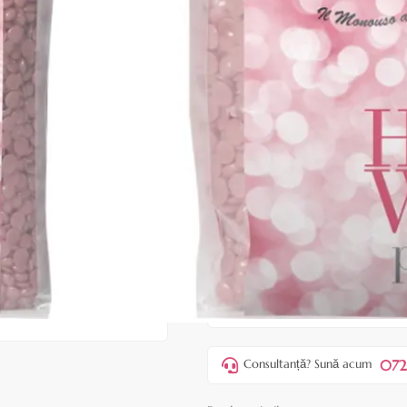
|
31 recenzii
Adăugați re
Cod produs:
ERO173
În stoc
Preț:
42,00 lei
51,00 lei
ADAUGĂ ÎN
Favorite
4
Acest produs vă aduce
💰 puncte
072
Consultanță? Sună acum