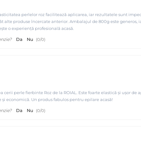
ticitatea perlelor roz facilitează aplicarea, iar rezultatele sunt impe
cât alte produse încercate anterior. Ambalajul de 800g este generos, 
ește o experiență profesională acasă.
enzie?
Da
Nu
(
0
/
0
)
 cerii perle fierbinte Roz de la ROIAL. Este foarte elastică și ușor de a
 este și economică. Un produs fabulos pentru epilare acasă!
enzie?
Da
Nu
(
0
/
0
)