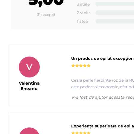
3 stele
2 stele
31 recenzii
1 stea
Un produs de epilat excepțion
V
Ceara perle fierbinte roz de la R
Valentina
este perfect și economic, oferin
Eneanu
V-a fost de ajutor această rec
Experiență superioară de epila