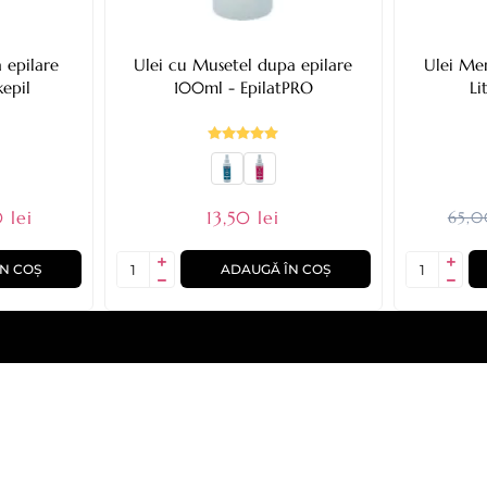
 epilare
Ulei cu Musetel dupa epilare
Ulei Men
epil
100ml - EpilatPRO
Li
 lei
13,50 lei
65,0
N COȘ
ADAUGĂ ÎN COȘ