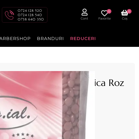
0724 128 520
0
0
0724 128 540
Cont
Favorite
Coș
0738 640 350
ARBERSHOP
BRANDURI
REDUCERI
rbinte 800g extra elastica Roz
00g refolosibila
- ROIAL
lia