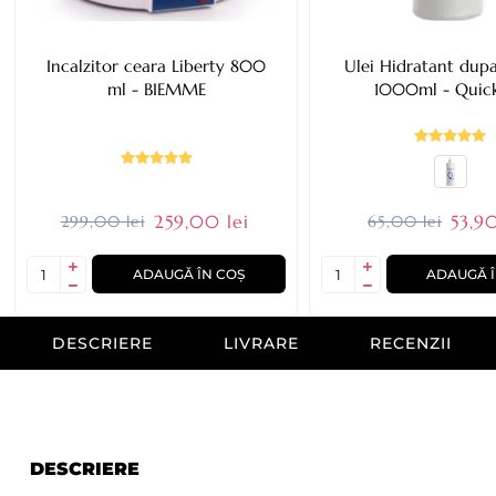
Incalzitor ceara Liberty 800
Ulei Hidratant dupa
ml - BIEMME
1000ml - Quick
259,00 lei
53,90
299,00 lei
65,00 lei
ADAUGĂ ÎN COȘ
ADAUGĂ Î
DESCRIERE
LIVRARE
RECENZII
DESCRIERE