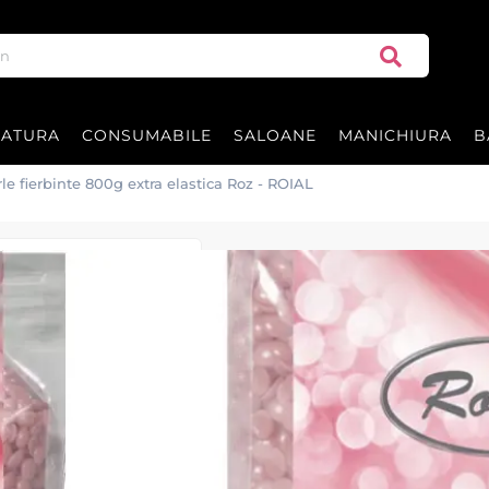
RATURA
CONSUMABILE
SALOANE
MANICHIURA
B
le fierbinte 800g extra elastica Roz - ROIAL
Ceara perle fie
- ROIAL
Ceara perle extra elastica Roz 8
Ceara perle Roz, extra elastica 
Calitate superioara import Ita