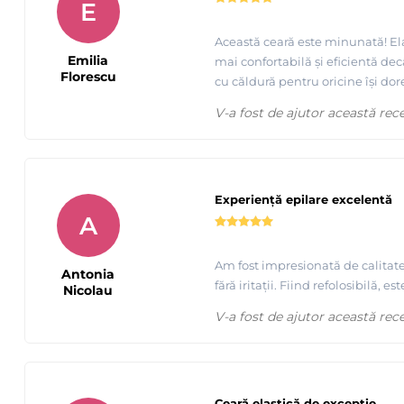
E
Această ceară este minunată! Elas
Emilia
mai confortabilă și eficientă de
Florescu
cu căldură pentru oricine își dor
V-a fost de ajutor această rec
Experiență epilare excelentă
A
Am fost impresionată de calitatea
Antonia
fără iritații. Fiind refolosibilă,
Nicolau
V-a fost de ajutor această rec
Ceară elastică de excepție