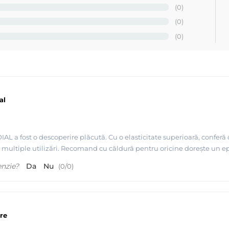
(0)
(0)
(0)
al
OIAL a fost o descoperire plăcută. Cu o elasticitate superioară, confer
d multiple utilizări. Recomand cu căldură pentru oricine dorește un ep
enzie?
Da
Nu
(
0
/
0
)
re