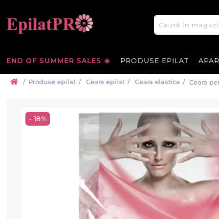
END OF SUMMER SALES ☀️
PRODUSE EPILAT
APA
/
Produse epilat
/
Ceara epilat
/
Ceara elastica
/
Ceara per
- 18%