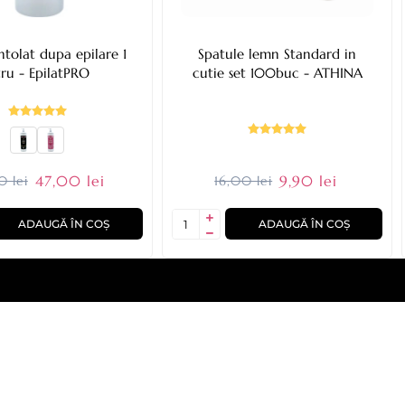
tolat dupa epilare 1
Spatule lemn Standard in
tru - EpilatPRO
cutie set 100buc - ATHINA
47,00 lei
9,90 lei
0 lei
16,00 lei
ADAUGĂ ÎN COȘ
ADAUGĂ ÎN COȘ