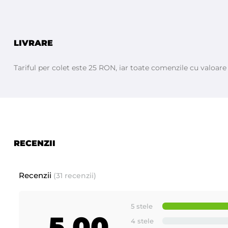
LIVRARE
Tariful per colet este 25 RON, iar toate comenzile cu valoar
Prezentare produse noi si inovative fabricate de - ROIAL I
RECENZII
Recenzii
(31 recenzii)
5 stele
5,00
4 stele