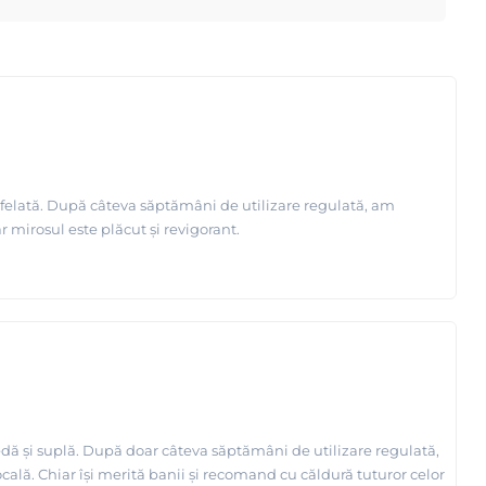
ifelată. După câteva săptămâni de utilizare regulată, am
r mirosul este plăcut și revigorant.
edă și suplă. După doar câteva săptămâni de utilizare regulată,
cală. Chiar își merită banii și recomand cu căldură tuturor celor