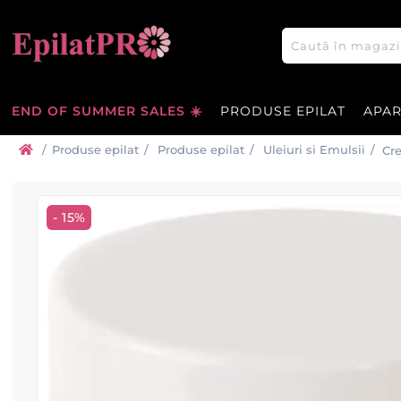
END OF SUMMER SALES ☀️
PRODUSE EPILAT
APA
/
Produse epilat
/
Produse epilat
/
Uleiuri si Emulsii
/
Cr
- 15%