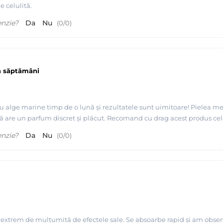
 celulită.
enzie?
Da
Nu
(
0
/
0
)
a săptămâni
u alge marine timp de o lună și rezultatele sunt uimitoare! Pielea mea 
că are un parfum discret și plăcut. Recomand cu drag acest produs celor
enzie?
Da
Nu
(
0
/
0
)
extrem de mulțumită de efectele sale. Se absoarbe rapid și am observat