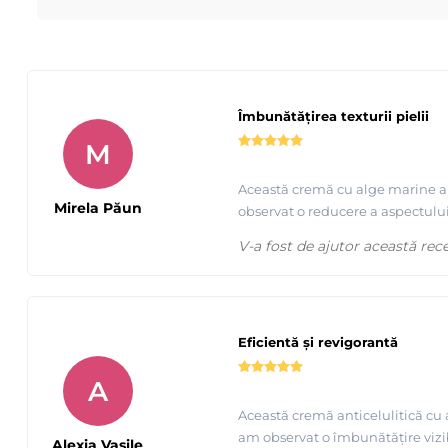
Îmbunătățirea texturii pielii
M
Această cremă cu alge marine a 
Mirela Păun
observat o reducere a aspectului 
V-a fost de ajutor această rec
Eficientă și revigorantă
A
Această cremă anticelulitică cu 
am observat o îmbunătățire vizibi
Alexia Vasile