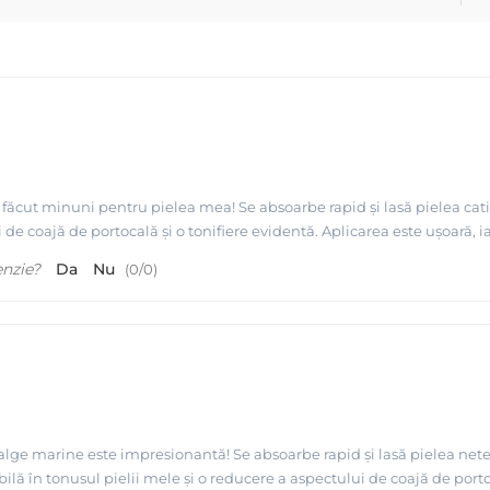
făcut minuni pentru pielea mea! Se absoarbe rapid și lasă pielea cat
de coajă de portocală și o tonifiere evidentă. Aplicarea este ușoară, ia
enzie?
Da
Nu
(
0
/
0
)
alge marine este impresionantă! Se absoarbe rapid și lasă pielea net
lă în tonusul pielii mele și o reducere a aspectului de coajă de porto