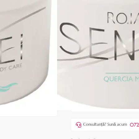
|
31 recenzii
Adăugați re
Cod produs:
ERO164
În stoc
Preț:
45,00 lei
53,00 lei
ADAUGĂ ÎN
Favorite
4
Acest produs vă aduce
💰 puncte
072
Consultanță? Sună acum