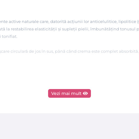
e active naturale care, datorită acțiunii lor anticelulitice, lipolitice 
la restabilirea elasticității și supleții pielii, îmbunătățind tonusul p
 tonifiat.
ișcare circulară de jos în sus, până când crema este complet absorbită.
Vezi mai mult