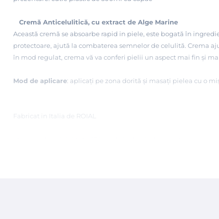
Cremă Anticelulitică, cu extract de Alge Marine
Această cremă se absoarbe rapid in piele, este bogată în ingredient
protectoare, ajută la combaterea semnelor de celulită. Crema ajută 
în mod regulat, crema vă va conferi pielii un aspect mai fin și mai
Mod de aplicare
: aplicați pe zona dorită și masați pielea cu o m
Fabricat in Italia de ROIAL
- termen de valabilitate: 12 luni de la deschiderea cutiei