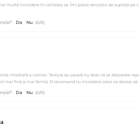
i mai multă încredere în calitatea sa. Îmi place senzația de suplețe pe
enzie?
Da
Nu
(
0
/
0
)
iența imediată a cremei. Textura sa ușoară nu doar că se absoarbe repe
il mai fină și mai fermă. O recomand cu încredere celor ce doresc să 
enzie?
Da
Nu
(
0
/
0
)
tă