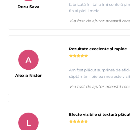
fabricată în Italia îmi conferă ș
Doru Sava
fin al pielii mele.
V-a fost de ajutor această rec
Rezultate excelente și rapide
A
Am fost plăcut surprinsă de efic
Alexia Nistor
săptămâni, pielea mea este vizib
V-a fost de ajutor această rec
Efecte vizibile și textură plăcu
L