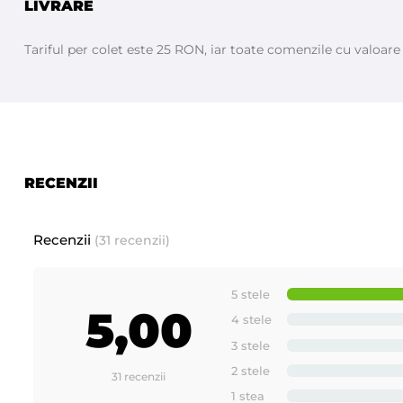
LIVRARE
Tariful per colet este 25 RON, iar toate comenzile cu valoar
RECENZII
Recenzii
(31 recenzii)
5 stele
5,00
4 stele
3 stele
2 stele
31 recenzii
1 stea