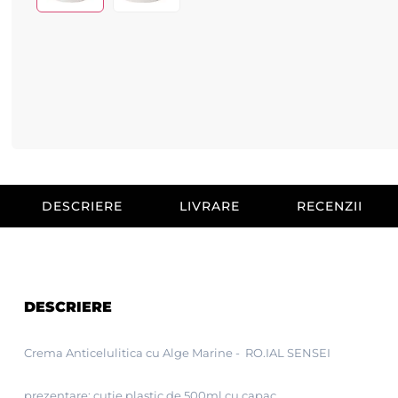
DESCRIERE
LIVRARE
RECENZII
DESCRIERE
Crema Anticelulitica cu Alge Marine -
RO.IAL SENSEI
prezentare: cutie plastic de 500ml cu capac