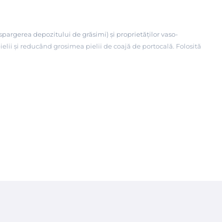
(spargerea depozitului de grăsimi) și proprietăților vaso-
ielii și reducând grosimea pielii de coajă de portocală. Folosită