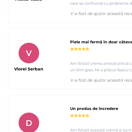
care se confruntă cu probleme de
V-a fost de ajutor această rec
Piele mai fermă în doar câtev
V
Am folosit crema anticelulitică c
Viorel Serban
un film gras. Mi-a plăcut faptul 
V-a fost de ajutor această rec
Un produs de încredere
D
Am folosit această cremă și sunt 