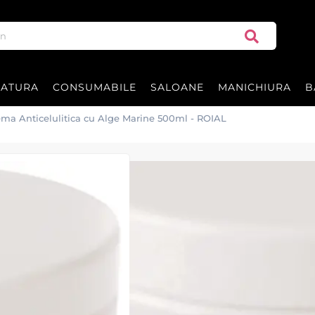
RATURA
CONSUMABILE
SALOANE
MANICHIURA
B
ema Anticelulitica cu Alge Marine 500ml - ROIAL
Crema Anticelul
ROIAL
Crema Anticelulitica cu Alge Ma
In cutie de 500ml
Producator - ROIAL - Italia