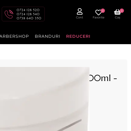
0724 128 520
0
0
0724 128 540
Cont
Favorite
Coș
0738 640 350
ARBERSHOP
BRANDURI
REDUCERI
itica cu Alge Marine 500ml -
rine,