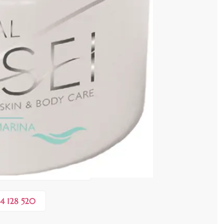
cenzia dvs.
 COȘ
0,40 lei
 în valoare de de
💸
4 128 520