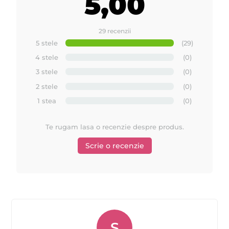
5,00
29 recenzii
5 stele
(29)
4 stele
(0)
3 stele
(0)
2 stele
(0)
1 stea
(0)
Urmariti cum se aplica uleiul dupa epilare de la
Te rugam lasa o recenzie despre produs.
Quickepil
Scrie o recenzie
S