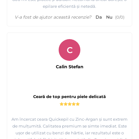
epilare eficientă și netedă.
V-a fost de ajutor această recenzie?
Da
Nu
(
0
/
0
)
C
Calin Stefan
Ceară de top pentru piele delicată
Am încercat ceara Quickepil cu Zinc-Argan și sunt extrem
de mulțumită. Calitatea premium se simte imediat. Este
ușor de utilizat cu benzi de hârtie, iar rezultatul este o