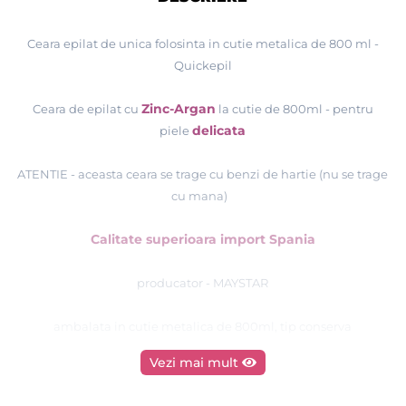
Ceara epilat de unica folosinta in cutie metalica de 800 ml -
Quickepil
Zinc-Argan
Ceara de epilat cu
la cutie de 800ml
-
pentru
delicata
piele
ATENTIE - aceasta ceara se trage cu benzi de hartie (nu se trage
cu mana)
Calitate superioara import Spania
producator - MAYSTAR
ambalata in cutie metalica de 800ml, tip conserva
Vezi mai mult