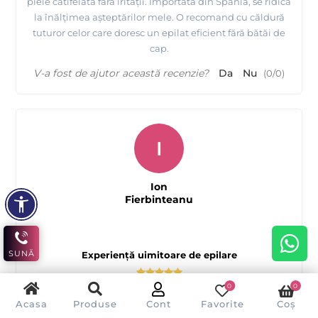
piele catifelată fără iritații. Importată din Spania, se ridică
la înălțimea așteptărilor mele. O recomand cu căldură
tuturor celor care doresc un epilat eficient fără bătăi de
cap.
V-a fost de ajutor această recenzie?
Da
Nu
(
0
/
0
)
I
Ion
Fierbinteanu
SUNĂ
Experiență uimitoare de epilare
0
0
Acasa
Produse
Cont
Favorite
Coș
Ceara de epilat cu Zinc-Argan de la Quickepil este o