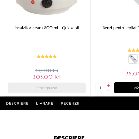
Incalzitor ceara 800 ml - Quickepil
Benzi pentru epilat
245,00 lei
28,0
205,00 lei
Stoc epuizat
AD
DESCRIERE
LIVRARE
RECENZII
DESCRIERE