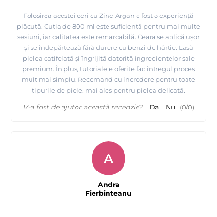
Folosirea acestei ceri cu Zinc-Argan a fost o experiență
plăcută. Cutia de 800 ml este suficientă pentru mai multe
sesiuni, iar calitatea este remarcabilă. Ceara se aplică ușor
și se îndepărtează fără durere cu benzi de hârtie. Lasă
pielea catifelată și îngrijită datorită ingredientelor sale
premium. În plus, tutorialele oferite fac întregul proces
mult mai simplu. Recomand cu încredere pentru toate
tipurile de piele, mai ales pentru pielea delicată.
V-a fost de ajutor această recenzie?
Da
Nu
(
0
/
0
)
A
Andra
Fierbinteanu