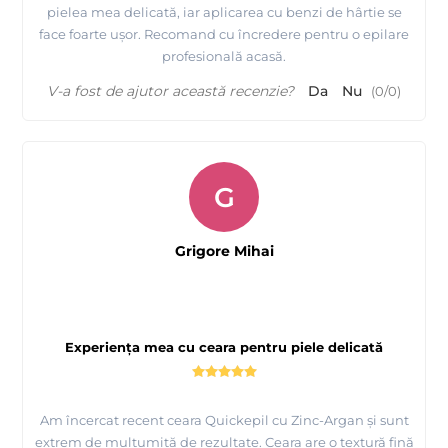
pielea mea delicată, iar aplicarea cu benzi de hârtie se
face foarte ușor. Recomand cu încredere pentru o epilare
profesională acasă.
V-a fost de ajutor această recenzie?
Da
Nu
(
0
/
0
)
G
Grigore Mihai
Experiența mea cu ceara pentru piele delicată
Am încercat recent ceara Quickepil cu Zinc-Argan și sunt
extrem de mulțumită de rezultate. Ceara are o textură fină