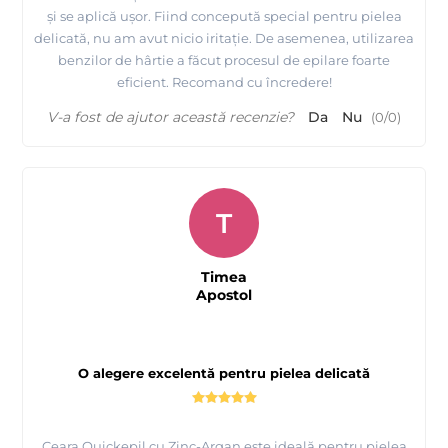
și se aplică ușor. Fiind concepută special pentru pielea
delicată, nu am avut nicio iritație. De asemenea, utilizarea
benzilor de hârtie a făcut procesul de epilare foarte
eficient. Recomand cu încredere!
V-a fost de ajutor această recenzie?
Da
Nu
(
0
/
0
)
T
Timea
Apostol
O alegere excelentă pentru pielea delicată
Ceara Quickepil cu Zinc-Argan este ideală pentru pielea