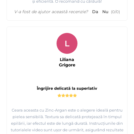
și eficientă. O recomand cu căldură!
V-a fost de ajutor această recenzie?
Da
Nu
(
0
/
0
)
L
Liliana
Grigore
Îngrijire delicată la superlativ
Ceara aceasta cu Zinc-Argan este o alegere ideală pentru
pielea sensibilă. Textura sa delicată protejează în timpul
epilării, iar efectul este de lungă durată. Instrucțiunile din
tutorialele video sunt ușor de urmărit, asigurând rezultate