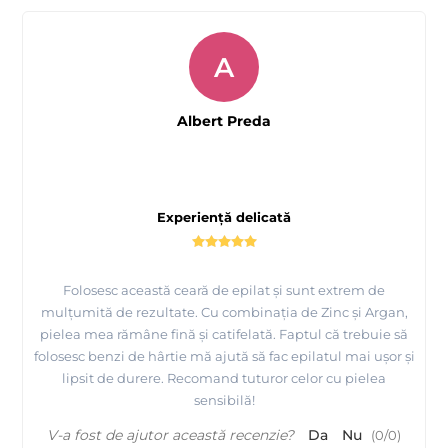
A
Albert Preda
Prezentare
fabricii MAYSTAR COSMETICA Spania si a
Experiență delicată
produselor realizate de ei
Folosesc această ceară de epilat și sunt extrem de
mulțumită de rezultate. Cu combinația de Zinc și Argan,
pielea mea rămâne fină și catifelată. Faptul că trebuie să
folosesc benzi de hârtie mă ajută să fac epilatul mai ușor și
lipsit de durere. Recomand tuturor celor cu pielea
sensibilă!
V-a fost de ajutor această recenzie?
Da
Nu
(
0
/
0
)