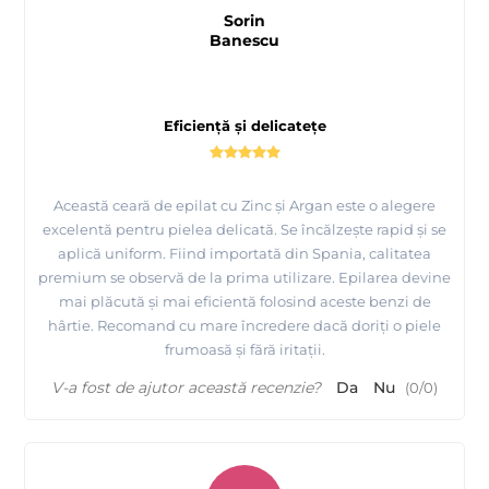
Sorin
Banescu
Eficiență și delicatețe
Această ceară de epilat cu Zinc și Argan este o alegere
excelentă pentru pielea delicată. Se încălzește rapid și se
aplică uniform. Fiind importată din Spania, calitatea
premium se observă de la prima utilizare. Epilarea devine
mai plăcută și mai eficientă folosind aceste benzi de
hârtie. Recomand cu mare încredere dacă doriți o piele
frumoasă și fără iritații.
V-a fost de ajutor această recenzie?
Da
Nu
(
0
/
0
)