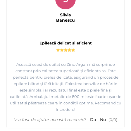
Silvia
Banescu
Epilează delicat și eficient
Prezentare
produse profesionale pentru epilat si de
unica folosinta Quickepil
Această ceară de epilat cu Zinc-Argan mă surprinde
constant prin calitatea superioară și eficiența sa. Este
perfectă pentru pielea delicată, asigurând un proces de
epilare blând și fără iritații. Folosirea benzilor de hârtie
este simplă, iar rezultatul final este o piele fină și
catifelată. Ambalajul metalic de 800 ml este foarte ușor de
utilizat și păstrează ceara în condiții optime. Recomand cu
încredere!
V-a fost de ajutor această recenzie?
Da
Nu
(
0
/
0
)