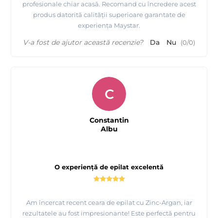
profesionale chiar acasă. Recomand cu încredere acest
produs datorită calității superioare garantate de
experiența Maystar.
V-a fost de ajutor această recenzie?
Da
Nu
(
0
/
0
)
C
Constantin
Albu
O experiență de epilat excelentă
Am încercat recent ceara de epilat cu Zinc-Argan, iar
rezultatele au fost impresionante! Este perfectă pentru