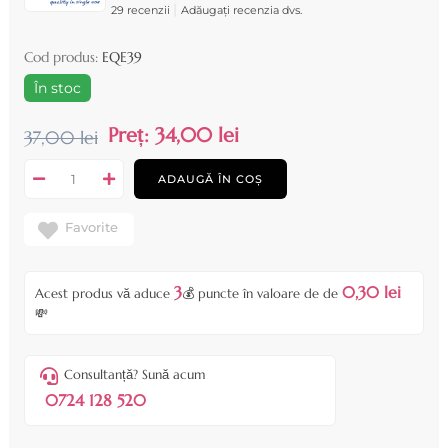
|
29 recenzii
Adăugați recenzia dvs.
Cod produs:
EQE39
În stoc
Preț:
34,00 lei
37,00 lei
ADAUGĂ ÎN COȘ
Favorite
3
0,30 lei
Acest produs vă aduce
💰 puncte în valoare de de
💸
Consultanță? Sună acum
0724 128 520