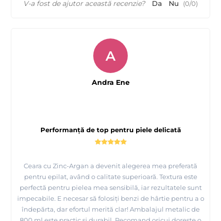
V-a fost de ajutor această recenzie?
Da
Nu
(
0
/
0
)
A
Andra Ene
Performanță de top pentru piele delicată
Ceara cu Zinc-Argan a devenit alegerea mea preferată
pentru epilat, având o calitate superioară. Textura este
perfectă pentru pielea mea sensibilă, iar rezultatele sunt
impecabile. E necesar să folosiți benzi de hârtie pentru a o
îndepărta, dar efortul merită clar! Ambalajul metalic de
800 ml este practic și durabil. Recomand oricui dorește o