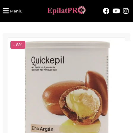
Meniu
- 8%