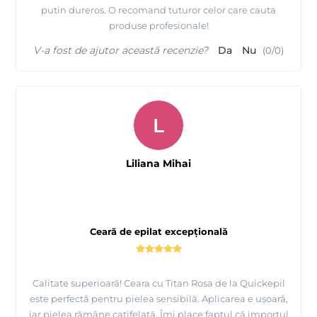
putin dureros. O recomand tuturor celor care cauta
produse profesionale!
V-a fost de ajutor această recenzie?
Da
Nu
(
0
/
0
)
L
Liliana Mihai
Ceară de epilat excepțională
Calitate superioară! Ceara cu Titan Rosa de la Quickepil
este perfectă pentru pielea sensibilă. Aplicarea e ușoară,
iar pielea rămâne catifelată. Îmi place faptul că importul