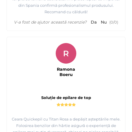
din Spania confirmă profesionalismul produsului.
Recomand cu căldură!
V-a fost de ajutor această recenzie?
Da
Nu
(
0
/
0
)
R
Ramona
Boeru
Soluție de epilare de top
Ceara Quickepil cu Titan Rosa a depășit așteptările mele.
Folosirea benzilor din hârtie asigură o experiență de
epilare mai puțin dureroasă, chiar și pe pielea sensibilă.