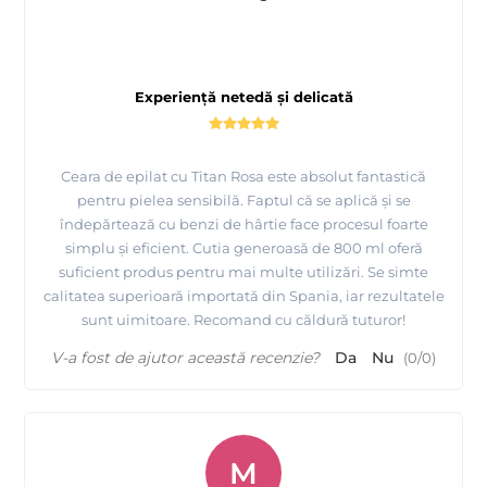
Experiență netedă și delicată
Prezentare
fabricii MAYSTAR COSMETICA Spania si a
produselor realizate de ei
Ceara de epilat cu Titan Rosa este absolut fantastică
pentru pielea sensibilă. Faptul că se aplică și se
îndepărtează cu benzi de hârtie face procesul foarte
simplu și eficient. Cutia generoasă de 800 ml oferă
suficient produs pentru mai multe utilizări. Se simte
calitatea superioară importată din Spania, iar rezultatele
sunt uimitoare. Recomand cu căldură tuturor!
V-a fost de ajutor această recenzie?
Da
Nu
(
0
/
0
)
M