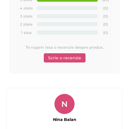
4 stele
(0)
3 stele
(0)
2 stele
(0)
1 stea
(0)
Urmariti cum se aplica uleiul dupa epilare de la
Te rugam lasa o recenzie despre produs.
Quickepil
Scrie o recenzie
N
Nina Balan