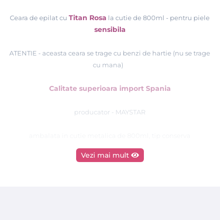
Titan Rosa
Ceara de epilat cu
la cutie de 800ml
-
pentru piele
sensibila
ATENTIE - aceasta ceara se trage cu benzi de hartie (nu se trage
cu mana)
Calitate superioara import Spania
producator - MAYSTAR
ambalata in cutie metalica de 800ml, tip conserva
Vezi mai mult
Comandati produsele MAYSTAR si beneficiati de
produse de o calitate superioara, gratie unei experiente
de peste 30 de ani in domeniu !