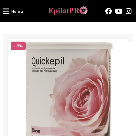
Meniu
- 8%