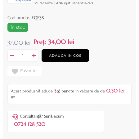
|
29 recenzii
Adăugați recenzia dvs.
Cod produs:
EQE38
În stoc
Preț:
34,00 lei
37,00 lei
ADAUGĂ ÎN COȘ
Favorite
3
0,30 lei
Acest produs vă aduce
💰 puncte în valoare de de
💸
Consultanță? Sună acum
0724 128 520