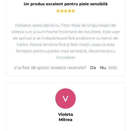
Un produs excelent pentru piele sensibilă
Folosesc ceara epilat cu Titan Rosa de la Quickepil de
câteva luni și sunt foarte încântată de rezultate. Este ușor
de aplicat și se îndepărtează fără probleme cu benzi de
hârtie. Pielea rămâne fină și fără iritații, ceea ce este
fantastic pentru pielea mea sensibilă. Recomand cu
încredere!
V-a fost de ajutor această recenzie?
Da
Nu
(
0
/
0
)
V
Violeta
Mitrea