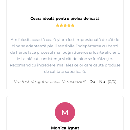
Ceara ideală pentru pielea delicată
Prezentare
produse profesionale pentru epilat si de
unica folosinta Quickepil
Am folosit această ceară și am fost impresionată de cât de
bine se adaptează pielii sensibile. Îndepărtarea cu benzi
de hârtie face procesul mai puțin dureros și foarte eficient.
Mi-a plăcut consistența și cât de bine se încălzește.
Recomand cu încredere, mai ales celor care caută produse
de calitate superioară.
V-a fost de ajutor această recenzie?
Da
Nu
(
0
/
0
)
M
Monica Ignat