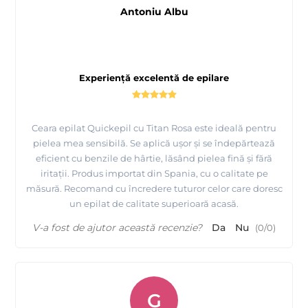
Antoniu Albu
Experiență excelentă de epilare
Ceara epilat Quickepil cu Titan Rosa este ideală pentru
pielea mea sensibilă. Se aplică ușor și se îndepărtează
eficient cu benzile de hârtie, lăsând pielea fină și fără
iritații. Produs importat din Spania, cu o calitate pe
măsură. Recomand cu încredere tuturor celor care doresc
un epilat de calitate superioară acasă.
V-a fost de ajutor această recenzie?
Da
Nu
(
0
/
0
)
G