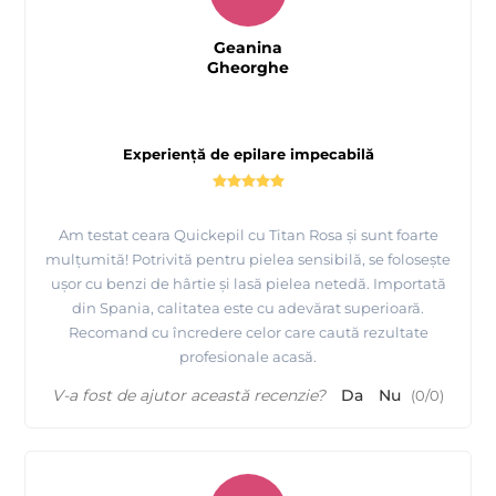
Geanina
Gheorghe
Experiență de epilare impecabilă
Am testat ceara Quickepil cu Titan Rosa și sunt foarte
mulțumită! Potrivită pentru pielea sensibilă, se folosește
ușor cu benzi de hârtie și lasă pielea netedă. Importată
din Spania, calitatea este cu adevărat superioară.
Recomand cu încredere celor care caută rezultate
profesionale acasă.
V-a fost de ajutor această recenzie?
Da
Nu
(
0
/
0
)