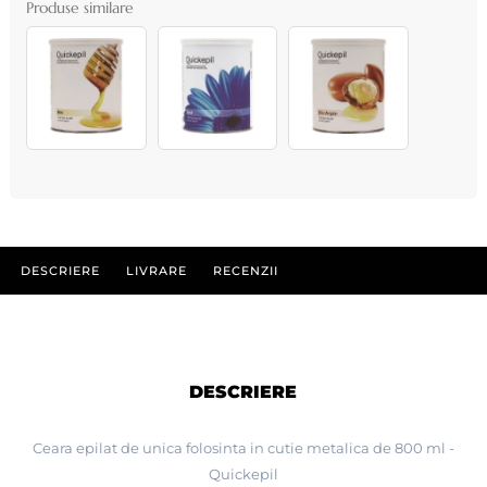
Produse similare
DESCRIERE
LIVRARE
RECENZII
DESCRIERE
Ceara epilat de unica folosinta in cutie metalica de 800 ml -
Quickepil