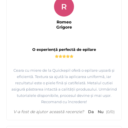
R
Romeo
Grigore
O experiență perfectă de epilare
Prezentare
fabricii MAYSTAR COSMETICA Spania si a
produselor realizate de ei
Ceara cu miere de la Quickepil oferă o epilare ușoară și
eficientă. Textura sa ajută la aplicarea uniformă, iar
rezultatul este o piele fină și catifelată. Metalul cutiei
asigură păstrarea intactă a calității produsului. Urmărind
tutorialele disponibile, procesul devine și mai ușor.
Recomand cu încredere!
V-a fost de ajutor această recenzie?
Da
Nu
(
0
/
0
)