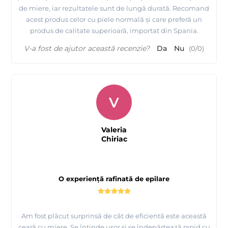
de miere, iar rezultatele sunt de lungă durată. Recomand
acest produs celor cu piele normală și care preferă un
produs de calitate superioară, importat din Spania.
V-a fost de ajutor această recenzie?
Da
Nu
(
0
/
0
)
V
Valeria
Chiriac
O experiență rafinată de epilare
Am fost plăcut surprinsă de cât de eficientă este această
ceară cu miere. Se întinde ușor și se îndepărtează rapid cu