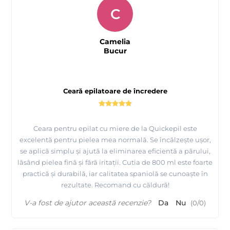
C
Camelia
Bucur
Ceară epilatoare de încredere
Ceara pentru epilat cu miere de la Quickepil este
excelentă pentru pielea mea normală. Se încălzește ușor,
se aplică simplu și ajută la eliminarea eficientă a părului,
lăsând pielea fină și fără iritații. Cutia de 800 ml este foarte
practică și durabilă, iar calitatea spaniolă se cunoaște în
rezultate. Recomand cu căldură!
V-a fost de ajutor această recenzie?
Da
Nu
(
0
/
0
)