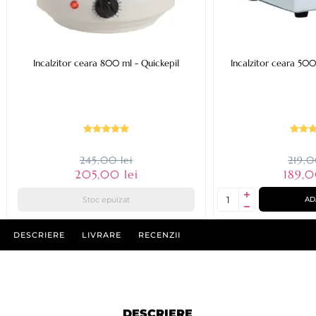
Incalzitor ceara 800 ml - Quickepil
Incalzitor ceara 500m
245,00 lei
219,0
205,00 lei
189,0
Stoc epuizat
AD
DESCRIERE
LIVRARE
RECENZII
DESCRIERE