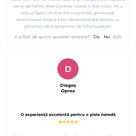
benzi de hârtie, lăsând pielea netedă și fără iritații. Mi-a
plăcut faptul că vine într-o cantitate generoasă,
economisesc timp și bani. Recomand atât pentru uz
personal, cât și saloanelor de înfrumusețare.
V-a fost de ajutor această recenzie?
Da
Nu
(
0
/
0
)
D
Dragoș
Oprea
O experiență excelentă pentru o piele netedă