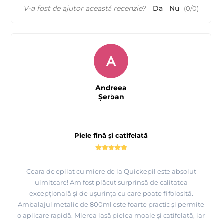
V-a fost de ajutor această recenzie?
Da
Nu
(
0
/
0
)
A
Andreea
Şerban
Piele fină și catifelată
Ceara de epilat cu miere de la Quickepil este absolut
uimitoare! Am fost plăcut surprinsă de calitatea
excepțională și de ușurința cu care poate fi folosită.
Ambalajul metalic de 800ml este foarte practic și permite
o aplicare rapidă. Mierea lasă pielea moale și catifelată, iar