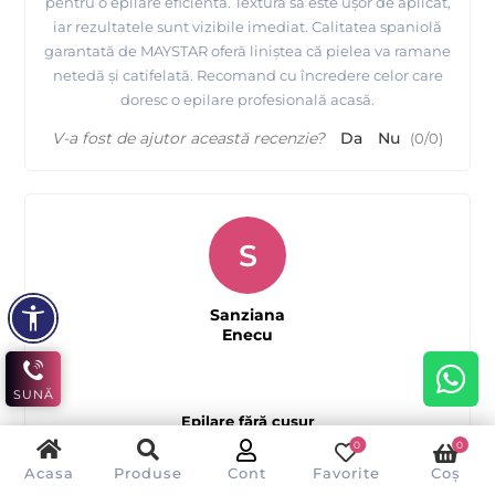
pentru o epilare eficientă. Textura sa este ușor de aplicat,
iar rezultatele sunt vizibile imediat. Calitatea spaniolă
garantată de MAYSTAR oferă liniștea că pielea va ramane
netedă și catifelată. Recomand cu încredere celor care
doresc o epilare profesională acasă.
V-a fost de ajutor această recenzie?
Da
Nu
(
0
/
0
)
S
Sanziana
Enecu
SUNĂ
Epilare fără cusur
0
0
Acasa
Produse
Cont
Favorite
Coș