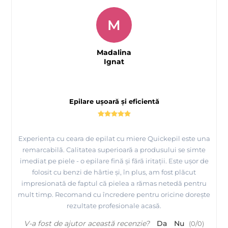
M
Madalina
Ignat
Epilare ușoară și eficientă
Experiența cu ceara de epilat cu miere Quickepil este una
remarcabilă. Calitatea superioară a produsului se simte
imediat pe piele - o epilare fină și fără iritații. Este ușor de
folosit cu benzi de hârtie și, în plus, am fost plăcut
impresionată de faptul că pielea a rămas netedă pentru
mult timp. Recomand cu încredere pentru oricine dorește
rezultate profesionale acasă.
V-a fost de ajutor această recenzie?
Da
Nu
(
0
/
0
)