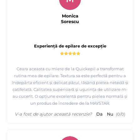
Monica
Sorescu
Experiență de epilare de excepție
Prezentare
produse profesionale pentru epilat si de
unica folosinta Quickepil
Ceara aceasta cu miere de la Quickepil a transformat
rutina mea de epilare. Textura sa este perfectă pentru a
îndepărta eficient și delicat părul, lăsând pielea netedă și
catifelată. Calitatea superioară și ușurința de utilizare m-
au cucerit. O opțiune excelentă pentru pielea normală și
un produs de încredere de la MAYSTAR.
V-a fost de ajutor această recenzie?
Da
Nu
(
0
/
0
)