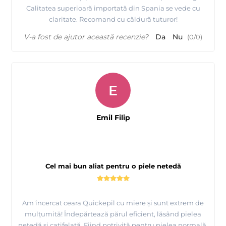
Calitatea superioară importată din Spania se vede cu
claritate. Recomand cu căldură tuturor!
V-a fost de ajutor această recenzie?
Da
Nu
(
0
/
0
)
E
Emil Filip
Cel mai bun aliat pentru o piele netedă
Am încercat ceara Quickepil cu miere și sunt extrem de
mulțumită! Îndepărtează părul eficient, lăsând pielea
netedă și catifelată. Fiind potrivită pentru pielea normală,