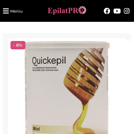
Meniu
- 8%