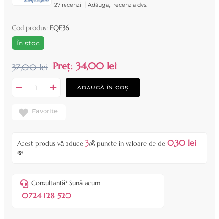
|
27 recenzii
Adăugați recenzia dvs.
Cod produs:
EQE36
În stoc
Preț:
34,00 lei
37,00 lei
ADAUGĂ ÎN COȘ
Favorite
3
0,30 lei
Acest produs vă aduce
💰 puncte în valoare de de
💸
Consultanță? Sună acum
0724 128 520