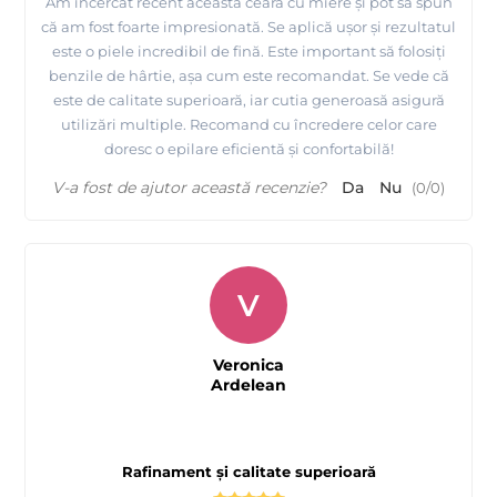
Am încercat recent această ceară cu miere și pot să spun
că am fost foarte impresionată. Se aplică ușor și rezultatul
este o piele incredibil de fină. Este important să folosiți
benzile de hârtie, așa cum este recomandat. Se vede că
este de calitate superioară, iar cutia generoasă asigură
utilizări multiple. Recomand cu încredere celor care
doresc o epilare eficientă și confortabilă!
V-a fost de ajutor această recenzie?
Da
Nu
(
0
/
0
)
V
Veronica
Ardelean
Rafinament și calitate superioară