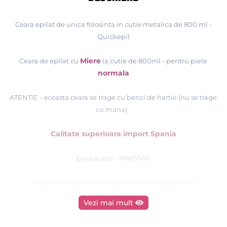
Ceara epilat de unica folosinta in cutie metalica de 800 ml -
Quickepil
Miere
Ceara de epilat cu
la cutie de 800ml
-
pentru piele
normala
ATENTIE - aceasta ceara se trage cu benzi de hartie (nu se trage
cu mana)
Calitate superioara import Spania
producator - MAYSTAR
ambalata in cutie metalica de 800ml, tip conserva
Vezi mai mult