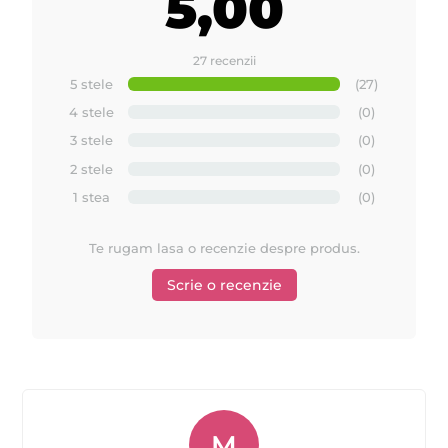
5,00
27 recenzii
5 stele
(27)
4 stele
(0)
3 stele
(0)
2 stele
(0)
1 stea
(0)
Urmariti cum se aplica uleiul dupa epilare de la
Te rugam lasa o recenzie despre produs.
Quickepil
Scrie o recenzie
M