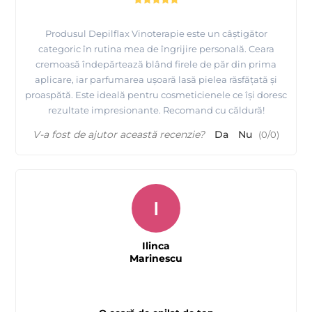
Produsul Depilflax Vinoterapie este un câștigător
categoric în rutina mea de îngrijire personală. Ceara
cremoasă îndepărtează blând firele de păr din prima
aplicare, iar parfumarea ușoară lasă pielea răsfățată și
proaspătă. Este ideală pentru cosmeticienele ce își doresc
rezultate impresionante. Recomand cu căldură!
V-a fost de ajutor această recenzie?
Da
Nu
(
0
/
0
)
I
Ilinca
Marinescu