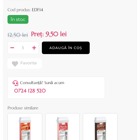
Cod produs:
EDF14
În stoc
Preț:
9,50 lei
12,50 lei
ADAUGĂ ÎN COȘ
Favorite
Consultanță? Sună acum
0724 128 520
Produse similare