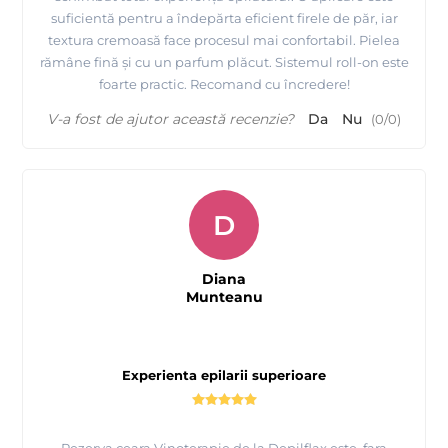
suficientă pentru a îndepărta eficient firele de păr, iar
textura cremoasă face procesul mai confortabil. Pielea
rămâne fină și cu un parfum plăcut. Sistemul roll-on este
foarte practic. Recomand cu încredere!
V-a fost de ajutor această recenzie?
Da
Nu
(
0
/
0
)
D
Diana
Munteanu
Experienta epilarii superioare
Rezerva ceara Vinoterapie de la Depilflax este, fara