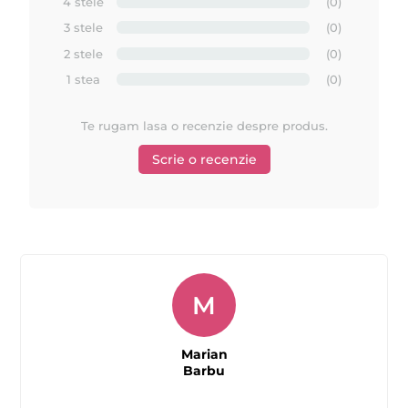
4 stele
(0)
3 stele
(0)
MAYSTAR COSMETICA
2.
este un lider in sectorul de beauty
.
2 stele
(0)
MAYSTAR
3.
este unul dintre cei mai importanti producatori
1 stea
(0)
globali de cosmetice profesionale pentru epilare, cu doua linii
Depilflax
importante principale: Starpil si
, ambele lidere in
Te rugam lasa o recenzie despre produs.
industria cosmeticelor profesionale pentru epilat.
Scrie o recenzie
Comandati produsele MAYSTAR si beneficiati de
produse de o calitate superioara, gratie unei experiente
de peste 30 de ani in domeniu !
Lucrati cu cei mai buni ! Urmariti acum toate tutorialele
M
si video-urile disponibile la noi pe site despre MAYSTAR
si Depilflax !
Marian
Barbu