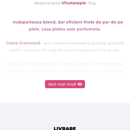
Vinoterapie
Rezerva ceara
110g
Indeparteaza bland, dar eficient firele de par de pe
piele. Lasa pielea usor parfumata.
Ceara Cremoasă
- are o textura cremoasă și placută, se pliază
perfect pe piele. Smulge de la prima aplicare firele de păr.
Ceara la roll-on este special conceputa pentru cosmeticienele
care doresc sa aibe rezultate remarcabile. Continutul de rasini
ajuta ca ceara sa fie topita la temperatura ridicate fara ca
Vezi mai mult
aceasta sa arda. In consecinta, ceara se raceste aproape
imediat, minimizand senzatia de arsura. Ceara se
indeparteaza folosind benzile de epilat.
Pentru a obtine rezultate optime cu ceara la rezerve
DEPILFLAX, folositi pentru incalzira cerii numai
echipamentele de incalzit ceara DEPILFLAX.
LIVRARE