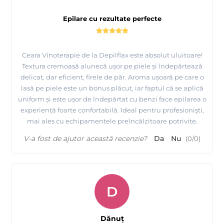
Epilare cu rezultate perfecte
Prezentare
fabricii MAYSTAR COSMETICA Spania si a
produselor realizate de ei
Ceara Vinoterapie de la Depilflax este absolut uluitoare!
Textura cremoasă alunecă ușor pe piele și îndepărtează
delicat, dar eficient, firele de păr. Aroma ușoară pe care o
lasă pe piele este un bonus plăcut, iar faptul că se aplică
uniform și este ușor de îndepărtat cu benzi face epilarea o
experiență foarte confortabilă. Ideal pentru profesioniști,
mai ales cu echipamentele preîncălzitoare potrivite.
V-a fost de ajutor această recenzie?
Da
Nu
(
0
/
0
)
D
Tutorial Depilflax, epilare cu ceara de unica folosinta la
Dănuț
rezerve ROLL ON