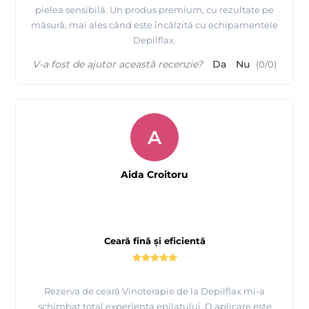
pielea sensibilă. Un produs premium, cu rezultate pe
măsură, mai ales când este încălzită cu echipamentele
Depilflax.
V-a fost de ajutor această recenzie?
Da
Nu
(
0
/
0
)
A
Aida Croitoru
Ceară fină și eficientă
Rezerva de ceară Vinoterapie de la Depilflax mi-a
schimbat total experiența epilatului. O aplicare este