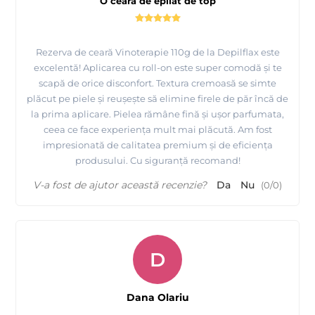
O ceară de epilat de top
Rezerva de ceară Vinoterapie 110g de la Depilflax este
excelentă! Aplicarea cu roll-on este super comodă și te
scapă de orice disconfort. Textura cremoasă se simte
plăcut pe piele și reușește să elimine firele de păr încă de
la prima aplicare. Pielea rămâne fină și ușor parfumata,
ceea ce face experiența mult mai plăcută. Am fost
impresionată de calitatea premium și de eficiența
produsului. Cu siguranță recomand!
V-a fost de ajutor această recenzie?
Da
Nu
(
0
/
0
)
D
Dana Olariu