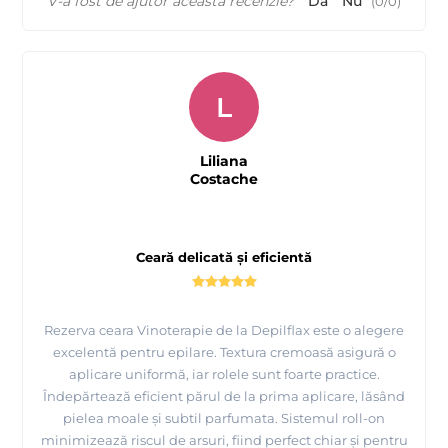
V-a fost de ajutor această recenzie?
Da
Nu
(
0
/
0
)
L
Liliana
Costache
Ceară delicată și eficientă
Rezerva ceara Vinoterapie de la Depilflax este o alegere
excelentă pentru epilare. Textura cremoasă asigură o
aplicare uniformă, iar rolele sunt foarte practice.
Îndepărtează eficient părul de la prima aplicare, lăsând
pielea moale și subtil parfumata. Sistemul roll-on
minimizează riscul de arsuri, fiind perfect chiar și pentru