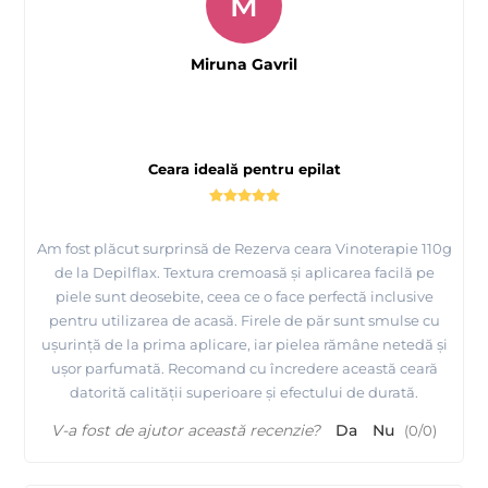
M
Miruna Gavril
Ceara ideală pentru epilat
Am fost plăcut surprinsă de Rezerva ceara Vinoterapie 110g
de la Depilflax. Textura cremoasă și aplicarea facilă pe
piele sunt deosebite, ceea ce o face perfectă inclusive
Epilarea cu ceara la rezerve ROLL ON - Depilflax
pentru utilizarea de acasă. Firele de păr sunt smulse cu
ușurință de la prima aplicare, iar pielea rămâne netedă și
ușor parfumată. Recomand cu încredere această ceară
datorită calității superioare și efectului de durată.
V-a fost de ajutor această recenzie?
Da
Nu
(
0
/
0
)