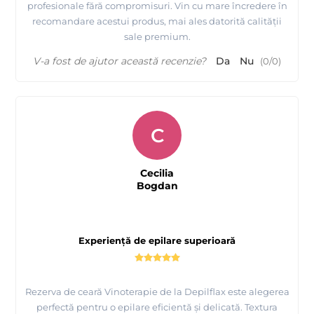
profesionale fără compromisuri. Vin cu mare încredere în
recomandare acestui produs, mai ales datorită calității
sale premium.
V-a fost de ajutor această recenzie?
Da
Nu
(
0
/
0
)
C
Cecilia
Bogdan
Experiență de epilare superioară
Rezerva de ceară Vinoterapie de la Depilflax este alegerea
perfectă pentru o epilare eficientă și delicată. Textura