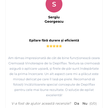
S
Sergiu
Georgescu
Epilare fără durere și eficientă
Am rămas impresionată de cât de bine funcționează ceara
Cremoasă Vinoterapie de la Depilflax. Textura sa cremoasă
asigură o aplicare ușoară, și firele de păr sunt îndepărtate
de la prima încercare. Un alt aspect care mi-a plăcut este
mirosul delicat pe care îl lasă pe piele. Recomand să
folosiți încălzitoarele special concepute de Depilflax
pentru cele mai bune rezultate. O soluție de epilat
excelentă!
V-a fost de ajutor această recenzie?
Da
Nu
(
0
/
0
)