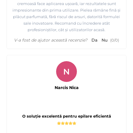
cremoasă face aplicarea ușoară, iar rezultatele sunt
impresionante din prima utilizare. Pielea rămâne fină și
plăcut parfumată, fără riscul de arsuri, datorită formulei
sale inovatoare. Recomand cu încredere atât
profesioniștilor, cât și utilizatorilor acasă.
V-a fost de ajutor această recenzie?
Da
Nu
(
0
/
0
)
N
Narcis Nica
O soluție excelentă pentru epilare eficientă