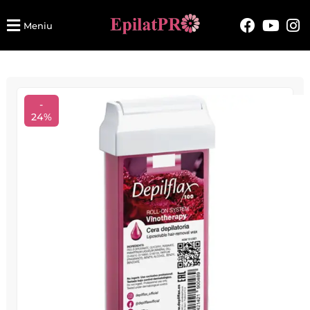
Meniu
-
24%