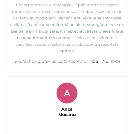
Ceara Cremoasa Vinoterapie Depilflax este o alegere
minunată pentru cei care doresc să îndepărteze firele de
păr într-un mod blând, dar eficient. Textura sa cremoasă
facilitează aplicarea uniformă pe piele, smulgând firele de
păr de la prima utilizare. Am apreciat că lasă pielea fină și
ușor parfumată. Recomand să folosiți încălzitoarele
specifice, așa cum este recomandat, pentru rezultate
optime.
V-a fost de ajutor această recenzie?
Da
Nu
(
0
/
0
)
A
Anca
Mocanu