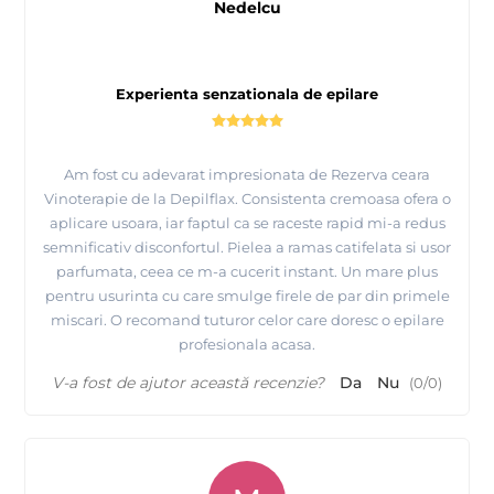
Nedelcu
Experienta senzationala de epilare
Am fost cu adevarat impresionata de Rezerva ceara
Vinoterapie de la Depilflax. Consistenta cremoasa ofera o
aplicare usoara, iar faptul ca se raceste rapid mi-a redus
semnificativ disconfortul. Pielea a ramas catifelata si usor
parfumata, ceea ce m-a cucerit instant. Un mare plus
pentru usurinta cu care smulge firele de par din primele
miscari. O recomand tuturor celor care doresc o epilare
profesionala acasa.
V-a fost de ajutor această recenzie?
Da
Nu
(
0
/
0
)
Prezentare produse profesionale pentru epilare
Depilflax