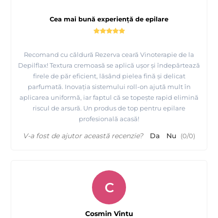
Cea mai bună experiență de epilare
Recomand cu căldură Rezerva ceară Vinoterapie de la
Depilflax! Textura cremoasă se aplică ușor și îndepărtează
firele de păr eficient, lăsând pielea fină și delicat
parfumată. Inovația sistemului roll-on ajută mult în
aplicarea uniformă, iar faptul că se topește rapid elimină
riscul de arsură. Un produs de top pentru epilare
profesională acasă!
V-a fost de ajutor această recenzie?
Da
Nu
(
0
/
0
)
C
Cosmin Vintu