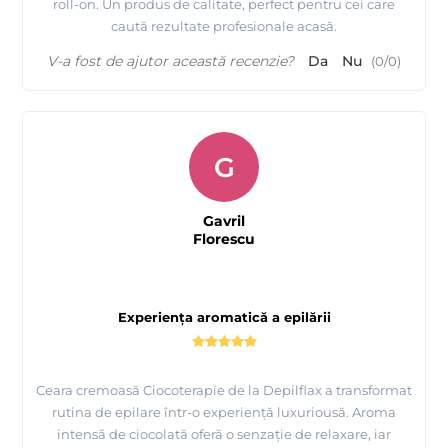
roll-on. Un produs de calitate, perfect pentru cei care
caută rezultate profesionale acasă.
V-a fost de ajutor această recenzie?
Da
Nu
(
0
/
0
)
G
Gavril
Florescu
Experiența aromatică a epilării
Ceara cremoasă Ciocoterapie de la Depilflax a transformat
rutina de epilare într-o experiență luxuriousă. Aroma
intensă de ciocolată oferă o senzație de relaxare, iar