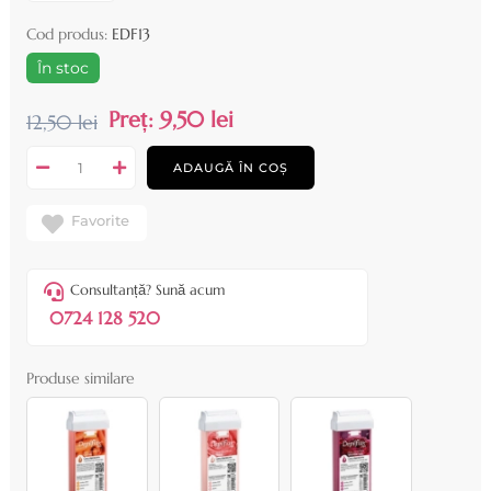
Cod produs:
EDF13
În stoc
Preț:
9,50 lei
12,50 lei
ADAUGĂ ÎN COȘ
Favorite
Consultanță? Sună acum
0724 128 520
Produse similare