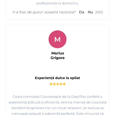
profesionale la domiciliu.
V-a fost de ajutor această recenzie?
Da
Nu
(
0
/
0
)
M
Marius
Grigore
Experiență dulce la epilat
Ceara cremoasă Ciocoterapie de la Depilflax conferă o
experiență plăcută și eficientă. Aroma intensă de ciocolată
transformă epilarea într-un ritual relaxant, iar textura sa
cremoasă asigură o aderență perfectă. Este minunat că