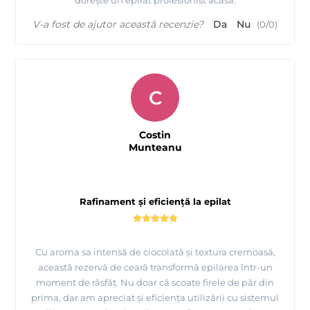
V-a fost de ajutor această recenzie?
Da
Nu
(
0
/
0
)
C
Costin
Munteanu
Rafinament și eficiență la epilat
Cu aroma sa intensă de ciocolată și textura cremoasă,
această rezervă de ceară transformă epilarea într-un
moment de răsfăț. Nu doar că scoate firele de păr din
prima, dar am apreciat și eficiența utilizării cu sistemul