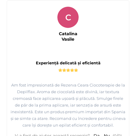
C
Catalina
Vasile
Experiență delicată și eficientă
Am fost impresionată de Rezerva Ceara Ciocoterapie de la
Depilflax. Aroma de ciocolată este divină, iar textura
cremoasă face aplicarea ușoară și plăcută. Smulge firele
de păr de la prima aplicare, iar senzația de arsură este
inexistentă. Este un produs premium importat din Spania
și se simte ca atare. Recomand cu încredere pentru cineva
care își dorește un epilat eficient și confortabil.
V-a fost de ajutor această recenzie?
Da
Nu
(
0
/
0
)