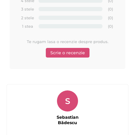
4 stele
(0)
imitat in intreaga lume.
3 stele
(0)
2 stele
(0)
MAYSTAR COSMETICA
2.
este un lider in sectorul de beauty
.
1 stea
(0)
MAYSTAR
3.
este unul dintre cei mai importanti producatori
globali de cosmetice profesionale pentru epilare, cu doua linii
Te rugam lasa o recenzie despre produs.
Depilflax
importante principale: Starpil si
, ambele lidere in
Scrie o recenzie
industria cosmeticelor profesionale pentru epilat.
Comandati produsele MAYSTAR si beneficiati de
produse de o calitate superioara, gratie unei experiente
de peste 30 de ani in domeniu !
S
Lucrati cu cei mai buni ! Urmariti acum toate tutorialele
si video-urile disponibile la noi pe site despre MAYSTAR
Sebastian
si Depilflax !
Bădescu