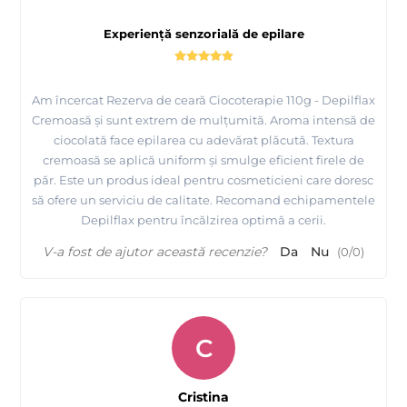
Experiență senzorială de epilare
Prezentare
fabricii MAYSTAR COSMETICA Spania si a
produselor realizate de ei
Am încercat Rezerva de ceară Ciocoterapie 110g - Depilflax
Cremoasă și sunt extrem de mulțumită. Aroma intensă de
ciocolată face epilarea cu adevărat plăcută. Textura
cremoasă se aplică uniform și smulge eficient firele de
păr. Este un produs ideal pentru cosmeticieni care doresc
să ofere un serviciu de calitate. Recomand echipamentele
Depilflax pentru încălzirea optimă a cerii.
V-a fost de ajutor această recenzie?
Da
Nu
(
0
/
0
)
C
Cristina
Tutorial Depilflax, epilare cu ceara de unica folosinta la