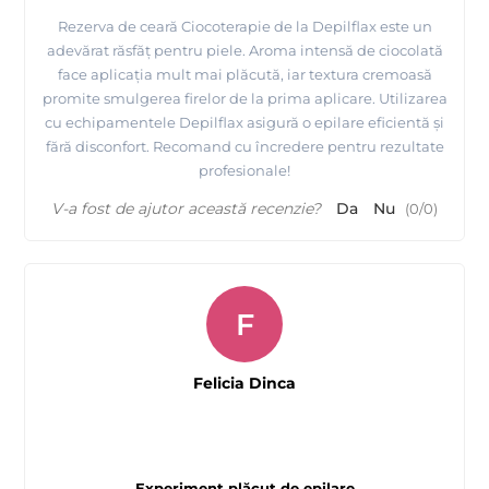
Rezerva de ceară Ciocoterapie de la Depilflax este un
adevărat răsfăț pentru piele. Aroma intensă de ciocolată
face aplicația mult mai plăcută, iar textura cremoasă
promite smulgerea firelor de la prima aplicare. Utilizarea
cu echipamentele Depilflax asigură o epilare eficientă și
fără disconfort. Recomand cu încredere pentru rezultate
profesionale!
V-a fost de ajutor această recenzie?
Da
Nu
(
0
/
0
)
F
Felicia Dinca
Experiment plăcut de epilare