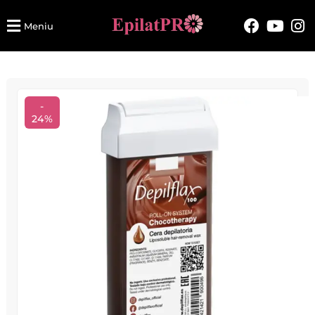
Meniu
-
24%