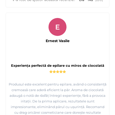
E
Ernest Vasile
Experiența perfectă de epilare cu miros de ciocolată
Produsul este excelent pentru epilare, având o consistență
cremoasă care aderă eficient la păr. Aroma de ciocolată
adaugă o notă de răsfăț întregii experiențe, fără a provoca
iritații. De la prima aplicare, rezultatele sunt
impresionante, eliminând părul cu ușurință. Recomand
cu drag oricărei cosmeticiane care dorește rezultate