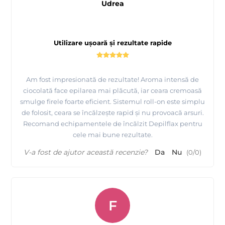
Udrea
rezerve ROLL ON
Utilizare ușoară și rezultate rapide
Am fost impresionată de rezultate! Aroma intensă de
ciocolată face epilarea mai plăcută, iar ceara cremoasă
smulge firele foarte eficient. Sistemul roll-on este simplu
de folosit, ceara se încălzește rapid și nu provoacă arsuri.
Recomand echipamentele de încălzit Depilflax pentru
cele mai bune rezultate.
V-a fost de ajutor această recenzie?
Da
Nu
(
0
/
0
)
Prezentare produse profesionale pentru epilare
Depilflax
F