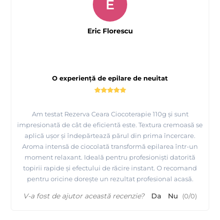
E
Eric Florescu
O experiență de epilare de neuitat
Am testat Rezerva Ceara Ciocoterapie 110g și sunt
impresionată de cât de eficientă este. Textura cremoasă se
aplică ușor și îndepărtează părul din prima încercare.
Aroma intensă de ciocolată transformă epilarea într-un
moment relaxant. Ideală pentru profesioniști datorită
topirii rapide și efectului de răcire instant. O recomand
pentru oricine dorește un rezultat profesional acasă.
V-a fost de ajutor această recenzie?
Da
Nu
(
0
/
0
)