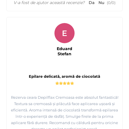
V-a fost de ajutor această recenzie?
Da
Nu
(
0
/
0
)
E
Eduard
Stefan
Epilare delicată, aromă de ciocolată
Rezerva ceara Depilflax Cremoasa este absolut fantastică!
Textura sa cremoasă și plăcută face aplicarea ușoară și
eficientă. Aroma intensă de ciocolată transformă epilarea
într-o experiență de răsfăț. Smulge firele de la prima
aplicare fără durere. Recomand cu căldură pentru oricine
dorește un epilat profesionist acasă.