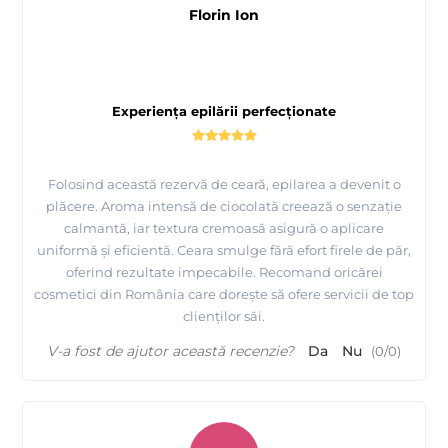
Florin Ion
Experiența epilării perfecționate
Folosind această rezervă de ceară, epilarea a devenit o
plăcere. Aroma intensă de ciocolată creează o senzație
calmantă, iar textura cremoasă asigură o aplicare
uniformă și eficientă. Ceara smulge fără efort firele de păr,
oferind rezultate impecabile. Recomand oricărei
cosmetici din România care dorește să ofere servicii de top
Epilarea cu ceara la rezerve ROLL ON - Depilflax
clienților săi.
V-a fost de ajutor această recenzie?
Da
Nu
(
0
/
0
)