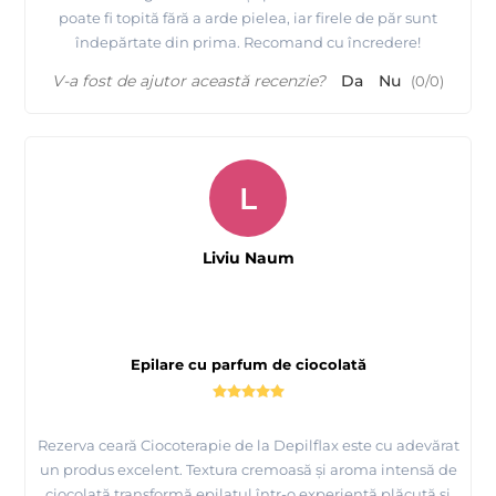
poate fi topită fără a arde pielea, iar firele de păr sunt
îndepărtate din prima. Recomand cu încredere!
V-a fost de ajutor această recenzie?
Da
Nu
(
0
/
0
)
L
Liviu Naum
Epilare cu parfum de ciocolată
Rezerva ceară Ciocoterapie de la Depilflax este cu adevărat
un produs excelent. Textura cremoasă și aroma intensă de
ciocolată transformă epilatul într-o experiență plăcută și