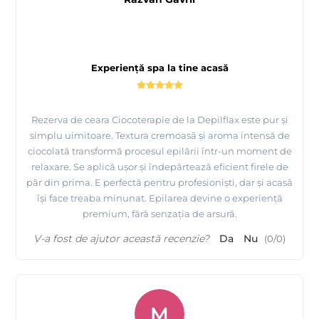
Experiență spa la tine acasă
Rezerva de ceara Ciocoterapie de la Depilflax este pur și
simplu uimitoare. Textura cremoasă și aroma intensă de
ciocolată transformă procesul epilării într-un moment de
relaxare. Se aplică ușor și îndepărtează eficient firele de
păr din prima. E perfectă pentru profesioniști, dar și acasă
își face treaba minunat. Epilarea devine o experiență
premium, fără senzația de arsură.
V-a fost de ajutor această recenzie?
Da
Nu
(
0
/
0
)
M