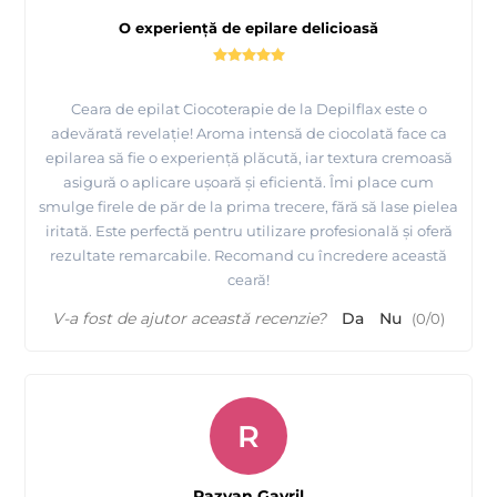
O experiență de epilare delicioasă
Ceara de epilat Ciocoterapie de la Depilflax este o
adevărată revelație! Aroma intensă de ciocolată face ca
epilarea să fie o experiență plăcută, iar textura cremoasă
asigură o aplicare ușoară și eficientă. Îmi place cum
smulge firele de păr de la prima trecere, fără să lase pielea
iritată. Este perfectă pentru utilizare profesională și oferă
rezultate remarcabile. Recomand cu încredere această
ceară!
V-a fost de ajutor această recenzie?
Da
Nu
(
0
/
0
)
R
Razvan Gavril