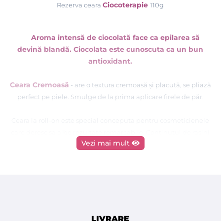
Ciocoterapie
Rezerva ceara
110g
Aroma intensă de ciocolată face ca epilarea să
devină blandă. Ciocolata este cunoscuta ca un bun
antioxidant.
Ceara Cremoasă
- are o textura cremoasă și placută, se pliază
perfect pe piele. Smulge de la prima aplicare firele de păr.
Ceara la roll-on este special conceputa pentru cosmeticienele
care doresc sa aibe rezultate remarcabile. Continutul de rasini
Vezi mai mult
ajuta ca ceara sa fie topita la temperatura ridicate fara ca
aceasta sa arda. In consecinta, ceara se raceste aproape
imediat, minimizand senzatia de arsura. Ceara se
indeparteaza folosind benzile de epilat.
Pentru a obtine rezultate optime cu ceara la rezerve
DEPILFLAX, folositi pentru incalzira cerii numai
LIVRARE