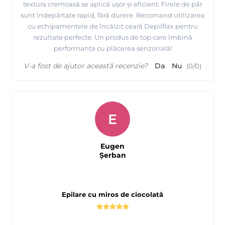
textura cremoasă se aplică ușor și eficient. Firele de păr
sunt îndepărtate rapid, fără durere. Recomand utilizarea
cu echipamentele de încălzit ceară Depilflax pentru
rezultate perfecte. Un produs de top care îmbină
performanța cu plăcerea senzorială!
V-a fost de ajutor această recenzie?
Da
Nu
(
0
/
0
)
E
Eugen
Şerban
Epilare cu miros de ciocolată