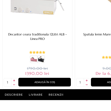
Decantor ceara traditionala 12Litri ALB -
Spatula lemn Mare
Linea·PRO
1790,00 lei
9,00
1390,00 lei
De la 6
ADAUGĂ ÎN COȘ
AD
DESCRIERE
LIVRARE
RECENZII