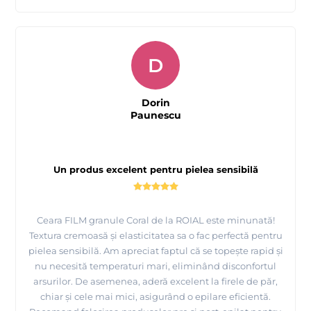
Ceara FILM
3.
se muleaza complet pe relieful zonei ce
urmeaza a fi depilata, prinde toate firele de par aproape de
suprafata pielii si numai dupa aceea se intareste;
Ceara FILM
4. Dupa indepartare,
nu lasa nici un fir de par
D
rupt;
Ceara FILM
5.
se aplica in strat subtire, nu mai mult de 1 mm
Dorin
(astfel cantitatea folosita scade pana la 1,6 ori)
Paunescu
Ceara FILM
6.
nu se rupe in timpul indepartarii.
Un produs excelent pentru pielea sensibilă
Consultati mai jos tabelul cu avantaje ale cerii FILM ROIAL
Ceara FILM granule Coral de la ROIAL este minunată!
Textura cremoasă și elasticitatea sa o fac perfectă pentru
pielea sensibilă. Am apreciat faptul că se topește rapid și
nu necesită temperaturi mari, eliminând disconfortul
arsurilor. De asemenea, aderă excelent la firele de păr,
chiar și cele mai mici, asigurând o epilare eficientă.