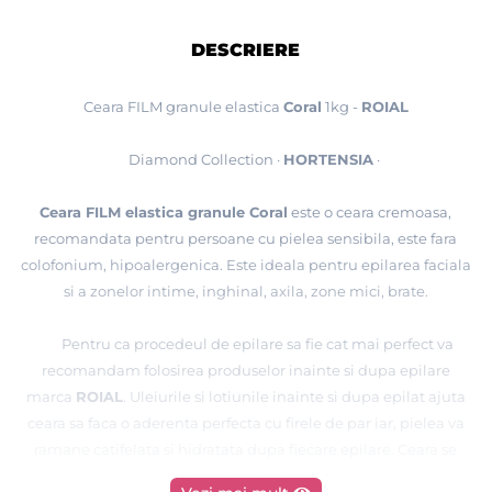
DESCRIERE
Ceara FILM granule elastica
Coral
1kg -
ROIAL
Diamond Collection ·
HORTENSIA
·
Ceara FILM elastica granule Coral
este o ceara cremoasa,
recomandata pentru persoane cu pielea sensibila, este fara
colofonium, hipoalergenica. Este ideala pentru epilarea faciala
si a zonelor intime, inghinal, axila, zone mici, brate.
Pentru ca procedeul de epilare sa fie cat mai perfect va
recomandam folosirea produselor inainte si dupa epilare
marca
ROIAL
. Uleiurile si lotiunile inainte si dupa epilat ajuta
ceara sa faca o aderenta perfecta cu firele de par iar, pielea va
ramane catifelata si hidratata dupa fiecare epilare. Ceara se
poate intinde foarte usor pe zone mari de pe tot corpul, puteti