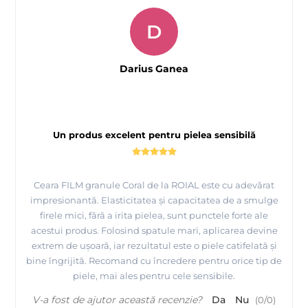
clasica si ceara film
Ceara calda clasica are temperatura de lucru destul de ridicata
D
65°C
(aproximativ
), aplicata cu spatula pe zonele pentru
depilare in cantitati mici, se intareste rapid si de obicei se trage
folosind metoda degetelor.
Darius Ganea
Ceara FILM
este o ceara calda mult mai imbunatatita. Ea
contine ingrediente speciale care confera acestei ceri noi
proprietati si avantaje vizibile, comparativ cu ceara fierbinte
clasica.
Un produs excelent pentru pielea sensibilă
AVANTAJE pentru Ceara FILM PREMIUM de la
Ceara FILM granule Coral de la ROIAL este cu adevărat
ROIAL Italia :
impresionantă. Elasticitatea și capacitatea de a smulge
firele mici, fără a irita pielea, sunt punctele forte ale
acestui produs. Folosind spatule mari, aplicarea devine
Ceara FILM
42-
1.
are temperatura de topire mai scazuta (
extrem de ușoară, iar rezultatul este o piele catifelată și
45°C
), prin urmare, exclude orice arsuri ale pielii;
bine îngrijită. Recomand cu încredere pentru orice tip de
Ceara FILM
2.
se intareste lent, prin urmare momentul
piele, mai ales pentru cele sensibile.
efectului termic de inmuiere a foliculilor este mai lung si astfel
senzatia de durere este redusa;
V-a fost de ajutor această recenzie?
Da
Nu
(
0
/
0
)