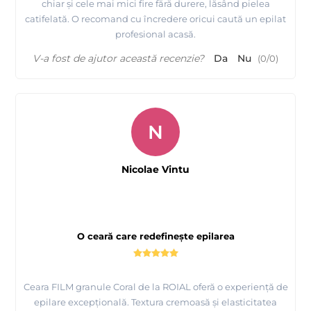
chiar și cele mai mici fire fără durere, lăsând pielea
catifelată. O recomand cu încredere oricui caută un epilat
profesional acasă.
V-a fost de ajutor această recenzie?
Da
Nu
(
0
/
0
)
N
Prezentare produse noi si inovative fabricate de -
Nicolae Vintu
ROIAL Italia
O ceară care redefinește epilarea
Ceara FILM granule Coral de la ROIAL oferă o experiență de
epilare excepțională. Textura cremoasă și elasticitatea