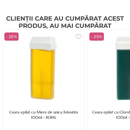
CLIENȚII CARE AU CUMPĂRAT ACEST
PRODUS, AU MAI CUMPĂRAT
- 25%
- 25%
Ceara epilat cu Miere de unica folosinta
Ceara epilat cu Clorof
100ml - ROIAL
100ml -