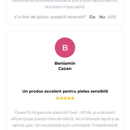
Recomand folosirea produselor pre și post-epilat pentru
rezultate impecabile.
V-a fost de ajutor această recenzie?
Da
Nu
(
0
/
0
)
B
Beniamin
Cazan
Prezentare ceara FILM granule Coral - ROIAL Italia
Un produs excelent pentru pielea sensibilă
Ceara FILM granule elastică Coral - ROIAL și-a dovedit
eficiența pe pielea mea sensibilă. Se încălzește rapid și se
aplică ușor, iar rezultatele sunt uimitoare. Îndepărtează