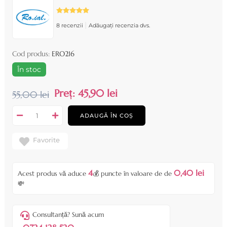
|
8 recenzii
Adăugați recenzia dvs.
Cod produs:
ERO216
În stoc
Preț:
45,90 lei
55,00 lei
ADAUGĂ ÎN COȘ
Favorite
4
0,40 lei
Acest produs vă aduce
💰 puncte în valoare de de
💸
Consultanță? Sună acum