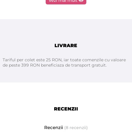
Vezi mai mult
folosi spatule MARI sau pentru CORP de la
EpilatPRO
care
sunt ideale pentru a lucra cu aceasta ceara.
Ceara FILM ROIAL
50°C
- nu se incalzeste la temperaturi foarte mari
LIVRARE
maximum
- se intinde in strat subtire indiferent de sensul cresterii firelor
de par
Tariful per colet este 25 RON, iar toate comenzile cu valoare
de peste 399 RON beneficiaza de transport gratuit.
- nu se rupe datorita elasticitatii ei, contine polimeri
- smulge firele direct de la radacina, chiar si cele foarte mici
- se gaseste in diverse nuante pentru orice tip de piele, chiar
si pentru pielea foarte sensibila.
RECENZII
Ambalata in pungi de 1kg
ROIAL
Producator -
- ITALIA
Recenzii
(8 recenzii)