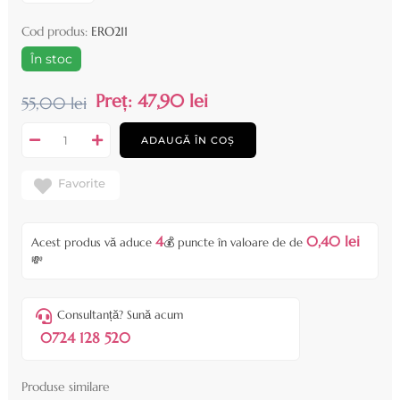
Cod produs:
ERO211
În stoc
Preț:
47,90 lei
55,00 lei
ADAUGĂ ÎN COȘ
Favorite
4
0,40 lei
Acest produs vă aduce
💰 puncte în valoare de de
💸
Consultanță? Sună acum
0724 128 520
Produse similare