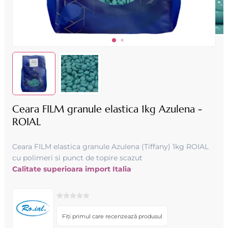
Ceara FILM granule elastica 1kg Azulena -
ROIAL
Ceara FILM elastica granule Azulena (Tiffany) 1kg ROIAL
cu polimeri si punct de topire scazut
Calitate superioara import Italia
Fiți primul care recenzează produsul