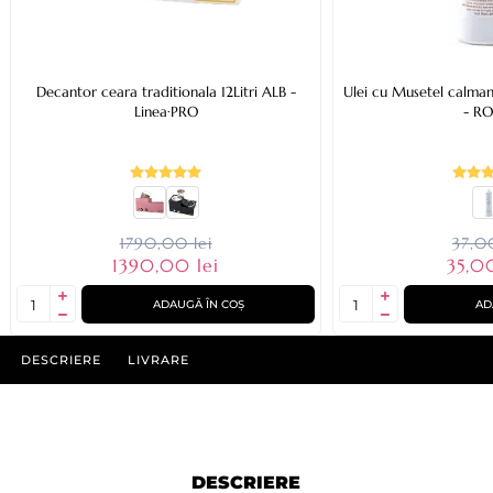
Decantor ceara traditionala 12Litri ALB -
Ulei cu Musetel calma
Linea·PRO
- RO
1790,00 lei
37,00
1390,00 lei
35,0
ADAUGĂ ÎN COȘ
AD
DESCRIERE
LIVRARE
DESCRIERE