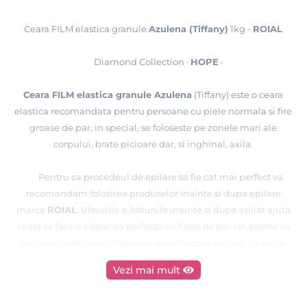
Ceara FILM elastica granule
Azulena (Tiffany)
1kg -
ROIAL
Diamond Collection ·
HOPE
·
Ceara FILM elastica granule Azulena
(Tiffany) este o ceara
elastica recomandata pentru persoane cu piele normala si fire
groase de par, in special, se foloseste pe zonele mari ale
corpului, brate picioare dar, si inghinal, axila.
Pentru ca procedeul de epilare sa fie cat mai perfect va
recomandam folosirea produselor inainte si dupa epilare
marca
ROIAL
. Uleiurile si lotiunile inainte si dupa epilat ajuta
ceara sa faca o aderenta perfecta cu firele de par iar, pielea va
ramane catifelata si hidratata dupa fiecare epilare. Ceara se
poate intinde foarte usor pe zone mari de pe tot corpul, puteti
Vezi mai mult
folosi spatule MARI sau pentru CORP de la
EpilatPRO
care
sunt ideale pentru a lucra cu aceasta ceara.