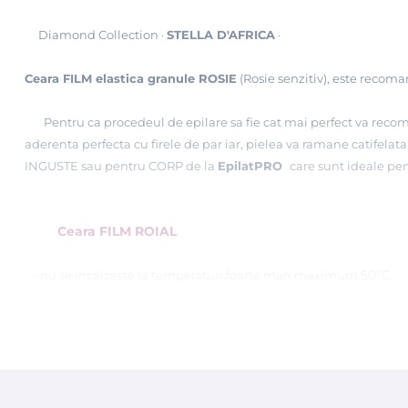
Diamond Collection ·
STELLA D'AFRICA
·
Ceara FILM elastica granule ROSIE
(Rosie senzitiv), este recoman
Pentru ca procedeul de epilare sa fie cat mai perfect va recom
aderenta perfecta cu firele de par iar, pielea va ramane catifelata
INGUSTE sau pentru CORP de la
EpilatPRO
care sunt ideale pen
Ceara FILM ROIAL
50°C
- nu se incalzeste la temperaturi foarte mari
maximum
- se intinde in strat subtire indiferent de sensul cresterii firelor 
- nu se rupe datorita elasticitatii ei, contine polimeri
- smulge firele direct de la radacina, chiar si cele foarte mici
- se gaseste in diverse nuante pentru orice tip de piele, chiar si 