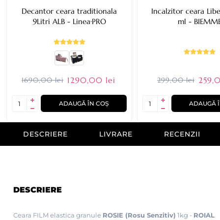
Decantor ceara traditionala
Incalzitor ceara Li
9Litri ALB - Linea·PRO
ml - BIEMM
1290,00 lei
259,0
1690,00 lei
299,00 lei
ADAUGĂ ÎN COȘ
ADAUGĂ Î
DESCRIERE
LIVRARE
RECENZII
DESCRIERE
Ceara FILM elastica granule
ROSIE (Rosu Senzitiv)
1kg -
ROIAL