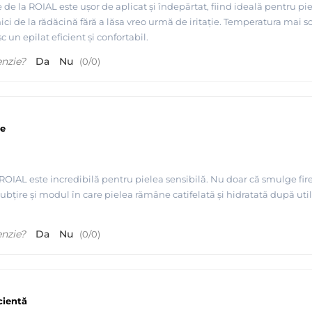
 de la ROIAL este ușor de aplicat și îndepărtat, fiind ideală pentru pie
mici de la rădăcină fără a lăsa vreo urmă de iritație. Temperatura mai sc
un epilat eficient și confortabil.
enzie?
Da
Nu
(
0
/
0
)
re
IAL este incredibilă pentru pielea sensibilă. Nu doar că smulge firele
 subțire și modul în care pielea rămâne catifelată și hidratată după u
enzie?
Da
Nu
(
0
/
0
)
AL Italia
cientă