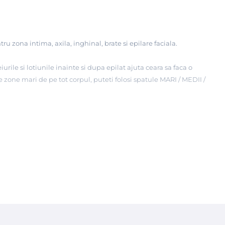
ru zona intima, axila, inghinal, brate si epilare faciala.
eiurile si lotiunile inainte si dupa epilat ajuta ceara sa faca o
e zone mari de pe tot corpul, puteti folosi spatule MARI / MEDII /