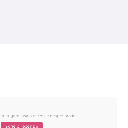
r. Produsele de exceptie fabricate de
ROIAL
sunt prezente pe
rii la un raport calitate/pret excelent.
le, culori si diverse parfumuri. Datorita elasticitatii ei, aceasta
e trage.
titati mici, se intareste rapid si de obicei se trage folosind
aje vizibile, comparativ cu ceara fierbinte clasica.
Te rugam lasa o recenzie despre produs.
Scrie o recenzie