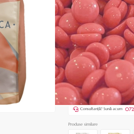
Cod produs:
ERO212
În stoc
Preț:
47,90 lei
55,00 lei
ADAUGĂ ÎN
Favorite
4
Acest produs vă aduce
💰 puncte
072
Consultanță? Sună acum
Produse similare