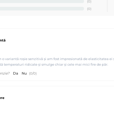
alia :
(0)
(0)
, prin urmare, exclude orice arsuri ale pielii;
termic de inmuiere a foliculilor este mai lung si astfel senzatia de d
fi depilata, prinde toate firele de par aproape de suprafata pielii si
fel cantitatea folosita scade pana la 1,6 ori)
entă
-o variantă roșie senzitivă și am fost impresionată de elasticitatea ei 
tă temperaturi ridicate și smulge chiar și cele mai mici fire de păr.
enzie?
Da
Nu
(
0
/
0
)
ere