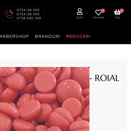
0724 128 520
0
0
0724 128 540
Cont
Favorite
Coș
0738 640 350
ARBERSHOP
BRANDURI
REDUCERI
ule elastica 1kg ROSIE - ROIAL
ie (Rosu Senzitiv) 1kg ROIAL
scazut
lia
cenzia dvs.