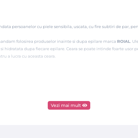
data persoanelor cu piele sensibila, uscata, cu fire subtiri de par, pent
andam folosirea produselor inainte si dupa epilare marca
ROIAL
. Ul
 si hidratata dupa fiecare epilare. Ceara se poate intinde foarte usor p
tru a lucra cu aceasta ceara.
de par
Vezi mai mult
pentru pielea foarte sensibila.