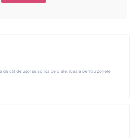
urere este redusa;
 numai dupa aceea se intareste;
și de cât de ușor se aplică pe piele. Ideală pentru zonele