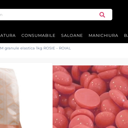
RATURA
CONSUMABILE
SALOANE
MANICHIURA
B
LM granule elastica 1kg ROSIE - ROIAL
Ceara FILM gran
Ceara FILM elastica granule Ros
cu polimeri si punct de topire 
Calitate superioara import Ita
|
26 recenzii
Adăugați re