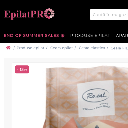
END OF SUMMER SALES ☀️
PRODUSE EPILAT
APA
/
Produse epilat
/
Ceara epilat
/
Ceara elastica
/
Ceara FI
- 13%