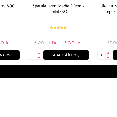
berty 800
Spatula lemn Medie 20cm -
Ulei cu 
E
EpilatPRO
epila
0 lei
De la 5,00 lei
8,00 lei
37,0
N COȘ
ADAUGĂ ÎN COȘ