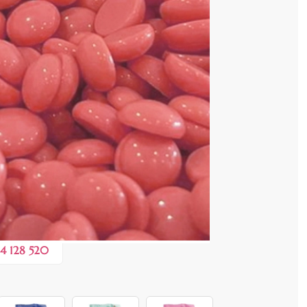
 COȘ
0,40 lei
 în valoare de de
💸
4 128 520