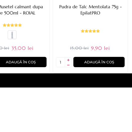
Musetel calmant dupa
Pudra de Talc Mentolata 75g -
re 500ml - ROIAL
EpilatPRO
35,00 lei
9,90 lei
0 lei
15,00 lei
ADAUGĂ ÎN COȘ
ADAUGĂ ÎN COȘ