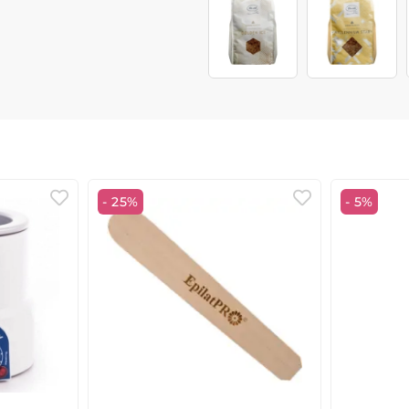
- 25%
- 5%