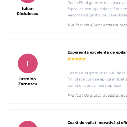
Ceara FILM granule elastica roșie
Iulian
faptul că smulge chiar și firele 
Rădulescu
Recomand pentru cei care doresc 
V-a fost de ajutor această rec
Experiență excelentă de epila
I
Ceara FILM granule ROSIE de la RO
Iasmina
Îmi place cum se aplică în strat
Zarnescu
epilat eficient și fără neplăceri.
V-a fost de ajutor această rec
Prezentare Ceara FILM granule ROSIE (rosu senzitiv) - ROI
Ceară de epilat inovativă și efi