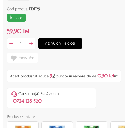
Cod produs:
EDF29
În stoc
59,90 lei
ADAUGĂ ÎN COȘ
Favorite
5
0,50 lei
Acest produs vă aduce
💰 puncte în valoare de de
💸
Consultanță? Sună acum
0724 128 520
Produse similare