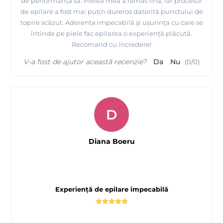
de performanța sa. Pielea mea a rămas fină, iar procesul
de epilare a fost mai puțin dureros datorită punctului de
topire scăzut. Aderența impecabilă și ușurința cu care se
întinde pe piele fac epilarea o experiență plăcută.
Recomand cu încredere!
V-a fost de ajutor această recenzie?
Da
Nu
(
0
/
0
)
D
Diana Boeru
Experiență de epilare impecabilă