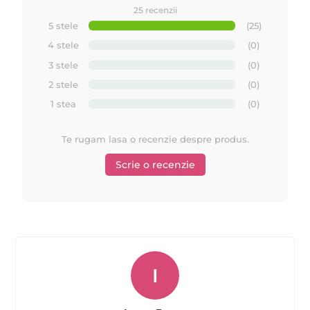
25 recenzii
Ceara de calitate Premium
5 stele
(25)
MAYSTAR
Fabricata in Spania de
4 stele
(0)
Mod de ambalare : 1kg ceara in punga de plastic; un bax de
3 stele
(0)
carton contine 12 pungi de 1kg cu ceara Depilflax
2 stele
(0)
1 stea
(0)
Te rugam lasa o recenzie despre produs.
STIATI CA :
Scrie o recenzie
MAYSTAR COSMETICA
1. Laboratoarele
, au fost fondate in
si ca in
1991
a inventat si
1984
de JESUS BONAN in Spania
patentat sistemul revolutionar de epilare
ROLL ON
(rezerva de ceara la flacon cu rola), care acum este cel mai
imitat in intreaga lume.
I
MAYSTAR COSMETICA
2.
este un lider in sectorul de beauty
.