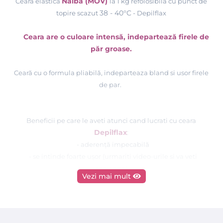
Nalbă (MOV)
Ceara elastica
la 1 kg refolosibila cu punct de
38 - 40°C
topire scazut
- Depilflax
Ceara are o culoare intensă, indepartează firele de
păr groase.
Ceară cu o formula pliabilă, indeparteaza bland si usor firele
de par.
Beneficii pe care le aveti atunci cand lucrati cu ceara
Depilflax
:
- aderență impecabilă
- se intinde foarte ușor (urmariti video-urile si va veti
convinge)
Vezi mai mult
- foarte pliabil
ă pe piele
- deschide porii (in acest fel firul de par este smuls mult mai
usor, fara a avea senzatie de durere)
- aveti parte de o epilare remarcabila