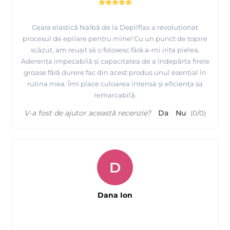
Ceara elastică Nalbă de la Depilflax a revoluționat
procesul de epilare pentru mine! Cu un punct de topire
scăzut, am reușit să o folosesc fără a-mi irita pielea.
Aderența impecabilă și capacitatea de a îndepărta firele
groase fără durere fac din acest produs unul esențial în
rutina mea. Îmi place culoarea intensă și eficiența sa
remarcabilă.
V-a fost de ajutor această recenzie?
Da
Nu
(
0
/
0
)
D
Dana Ion