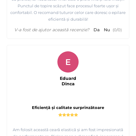
Punctul de topire scăzut face procesul foarte ușor și
confortabil. O recomand tuturor celor care doresc o epilare
eficientă și durabilă!
V-a fost de ajutor această recenzie?
Da
Nu
(
0
/
0
)
E
Eduard
Dinca
Eficiență și calitate surprinzătoare
Am folosit această ceară elastică și am fost impresionată