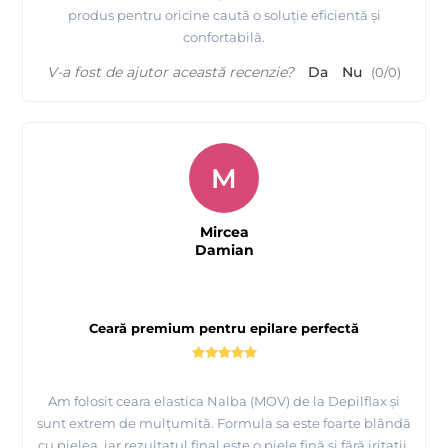
produs pentru oricine caută o soluție eficientă și
confortabilă.
V-a fost de ajutor această recenzie?
Da
Nu
(
0
/
0
)
M
Mircea
Damian
Ceară premium pentru epilare perfectă
Am folosit ceara elastica Nalba (MOV) de la Depilflax și
sunt extrem de mulțumită. Formula sa este foarte blândă
cu pielea, iar rezultatul final este o piele fină și fără iritații.