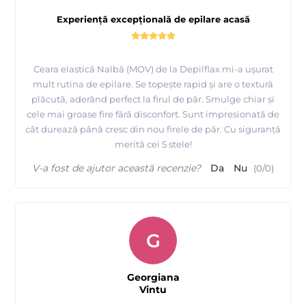
Experiență excepțională de epilare acasă
Ceara elastică Nalbă (MOV) de la Depilflax mi-a ușurat
mult rutina de epilare. Se topește rapid și are o textură
plăcută, aderând perfect la firul de păr. Smulge chiar și
cele mai groase fire fără disconfort. Sunt impresionată de
cât durează până cresc din nou firele de păr. Cu siguranță
merită cei 5 stele!
V-a fost de ajutor această recenzie?
Da
Nu
(
0
/
0
)
G
Georgiana
Vintu