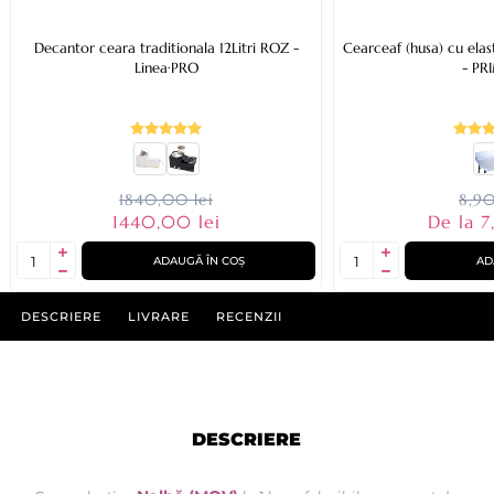
Decantor ceara traditionala 12Litri ROZ -
Cearceaf (husa) cu ela
Linea·PRO
- PR
1840,00 lei
8,90
1440,00 lei
De la 7
ADAUGĂ ÎN COȘ
AD
DESCRIERE
LIVRARE
RECENZII
DESCRIERE