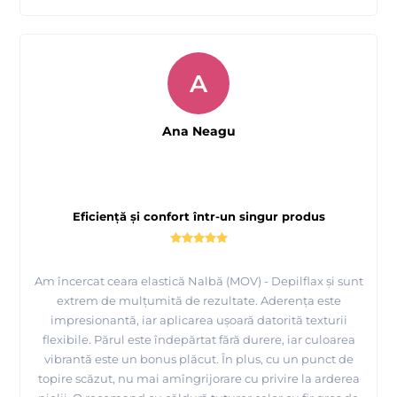
A
Ana Neagu
Epilare mustata cu ceara elastica Depilflax, produsa de
MAYSTAR Spania
Eficiență și confort într-un singur produs
Am încercat ceara elastică Nalbă (MOV) - Depilflax și sunt
extrem de mulțumită de rezultate. Aderența este
impresionantă, iar aplicarea ușoară datorită texturii
flexibile. Părul este îndepărtat fără durere, iar culoarea
vibrantă este un bonus plăcut. În plus, cu un punct de
topire scăzut, nu mai amîngrijorare cu privire la arderea