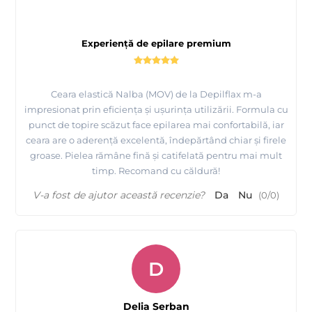
Experiență de epilare premium
Ceara elastică Nalba (MOV) de la Depilflax m-a
impresionat prin eficiența și ușurința utilizării. Formula cu
punct de topire scăzut face epilarea mai confortabilă, iar
ceara are o aderență excelentă, îndepărtând chiar și firele
groase. Pielea rămâne fină și catifelată pentru mai mult
timp. Recomand cu căldură!
V-a fost de ajutor această recenzie?
Da
Nu
(
0
/
0
)
D
Delia Serban