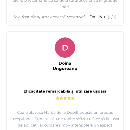
pielii. O recomand cu căldură tuturor celor cu fir gros de
păr!
V-a fost de ajutor această recenzie?
Da
Nu
(
0
/
0
)
D
Folie spaciala pentru incalzit ceara Depilflax - iti
protejeaza incalzitorul de ceara
Doina
Ungureanu
Eficacitate remarcabilă și utilizare ușoară
Ceara elastică Nalbă de la Depilflax este un produs
excepțional. Punctul său de topire scăzut o face să fie ușor
de aplicat, iar culoarea mov intens oferă un aspect