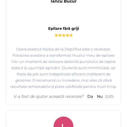
MAYSTAR
3.
este unul dintre cei mai importanti producatori
Iancu Bucur
globali de cosmetice profesionale pentru epilare, cu doua linii
Depilflax
importante principale: Starpil si
, ambele lidere in
industria cosmeticelor profesionale pentru epilat.
Epilare fără griji
Comandati produsele MAYSTAR si beneficiati de
produse de o calitate superioara, gratie unei experiente
Ceara elastică Nalba de la Depilflax este o revelație.
de peste 30 de ani in domeniu !
Folosirea acesteia a transformat ritualul meu de epilare
într-un moment de relaxare datorită punctului de topire
scăzut și ușurinței aplicării. Durerile sunt minimizate, iar
Lucrati cu cei mai buni ! Urmariti acum toate tutorialele
firele de păr sunt îndepărtate eficient indiferent de
si video-urile disponibile la noi pe site despre MAYSTAR
grosime. O recomand cu încredere, mai ales că oferă
si Depilflax !
rezultate remarcabile și piele catifelată pentru mult timp.
V-a fost de ajutor această recenzie?
Da
Nu
(
0
/
0
)
Ceara elastica de calitate premium Nalba - MOV -
Depilflax
L