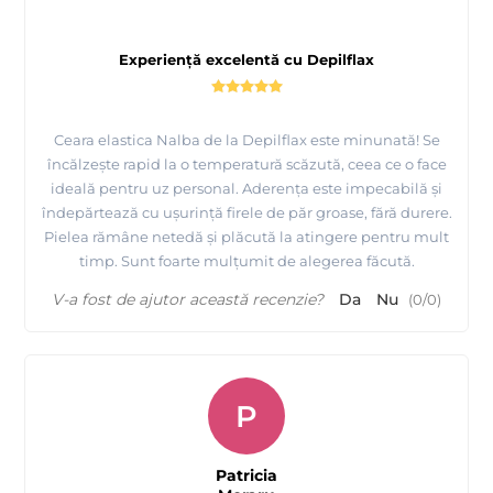
Experiență excelentă cu Depilflax
Ceara elastica Nalba de la Depilflax este minunată! Se
încălzește rapid la o temperatură scăzută, ceea ce o face
ideală pentru uz personal. Aderența este impecabilă și
îndepărtează cu ușurință firele de păr groase, fără durere.
Pielea rămâne netedă și plăcută la atingere pentru mult
timp. Sunt foarte mulțumit de alegerea făcută.
V-a fost de ajutor această recenzie?
Da
Nu
(
0
/
0
)
P
Patricia