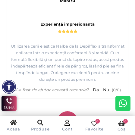
Moraru
Experiență impresionantă
Utilizarea cerii elastice Nalba de la Depilflax a transformat
epilarea într-o experiență confortabilă și rapidă. Cu o
formulă flexibilă și un punct de topire redus, acest produs
îndepărtează eficient firele de păr gros, lăsând pielea fină
timp îndelungat. O alegere excelentă pentru oricine
dorește un produs premium.
V-a fost de ajutor această recenzie?
Da
Nu
(
0
/
0
)
SUNĂ
B
0
0
Acasa
Produse
Cont
Favorite
Coș