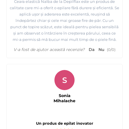
Ceara elastică Nalba de la Depilflax este un produs de
calitate care mi-a oferit o epilare fără durere și eficientă. Se
aplică ușor și aderarea este excelentă, reușind să
îndepărtez chiar și cele mai groase fire de păr. Cu un
punct de topire scăzut, este ideală pentru pielea sensibilă
și am observat o întârziere în creșterea părului, ceea ce
mi-a permis să mă bucur mai mult timp de o piele fină.
V-a fost de ajutor această recenzie?
Da
Nu
(
0
/
0
)
S
Sonia
Mihalache
Un produs de epilat inovator