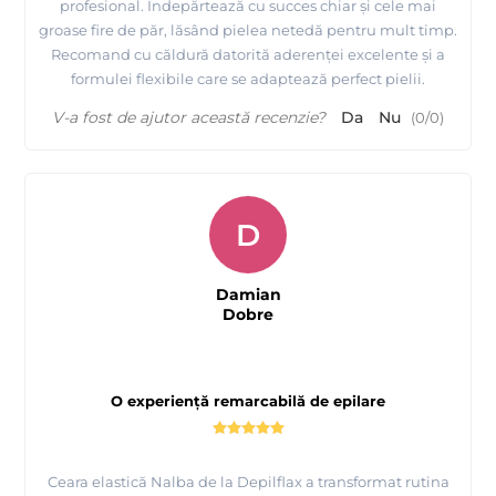
profesional. Îndepărtează cu succes chiar și cele mai
groase fire de păr, lăsând pielea netedă pentru mult timp.
Recomand cu căldură datorită aderenței excelente și a
formulei flexibile care se adaptează perfect pielii.
V-a fost de ajutor această recenzie?
Da
Nu
(
0
/
0
)
Prezentare produse profesionale pentru epilare
Depilflax
D
Damian
Dobre
O experiență remarcabilă de epilare
Ceara elastică Nalba de la Depilflax a transformat rutina