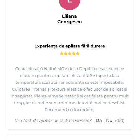
Liliana
Georgescu
Experiență de epilare fără durere
Ceara elastică Nalbă MOV de la Depilflax este exact ce
căutam pentru o epilare eficientă. Se topește la o
temperatură scăzută, iar aderența sa este impecabilă.
Culoarea intensă și textura elastică o fac ușor de aplicat și
îndepărtat. Pielea rămâne netedă și catifelată pentru mult
timp, iar durerile sunt minime datorită porilor deschiși.
Recomand cu încredere!
Tutorial complet de epilare cu ceara elastica de calitate
premium - Depilflax
V-a fost de ajutor această recenzie?
Da
Nu
(
0
/
0
)