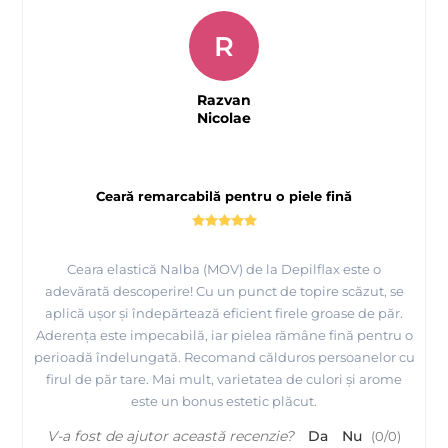
R
Razvan
Nicolae
Ceară remarcabilă pentru o piele fină
Ceara elastică Nalba (MOV) de la Depilflax este o
Tutorial epilare axila cu ceara elasica cu punct de
adevărată descoperire! Cu un punct de topire scăzut, se
aplică ușor și îndepărtează eficient firele groase de păr.
topire scazut - Depilflax
Aderența este impecabilă, iar pielea rămâne fină pentru o
perioadă îndelungată. Recomand călduros persoanelor cu
firul de păr tare. Mai mult, varietatea de culori și arome
este un bonus estetic plăcut.
V-a fost de ajutor această recenzie?
Da
Nu
(
0
/
0
)