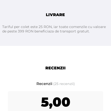
- intârzie cresterea firelor de par (va puteti bucura mai mult
timp de pielea fina, pana la urmatoarea epilare)
- performanta ridicata
LIVRARE
- o varietate mare de culori si arome (peste 12 variante de
ceara)
Tariful per colet este 25 RON, iar toate comenzile cu valoare
de peste 399 RON beneficiaza de transport gratuit.
- ingredientele de baza pentru aceasta ceara premium
Depilflax sunt: rasina de pin (colofonium), ceara de albine,
pigmenti iridescenti
RECENZII
Ceara premium, elastica la 1 kg recomandata pentru
persoanele cu firul de par gros. Se aplica la o temperatura de
8 - 40°C
3
.
Recenzii
(25 recenzii)
Pentru a obtine rezultate optime cu ceara elastica DEPILFLAX,
folositi
produse pre si post epilare Depilflax. Acestea au rol
5,00
antiseptic, hidratant si de incetinire a cresterii firului de par
,
asiguand o epilare perfectă.