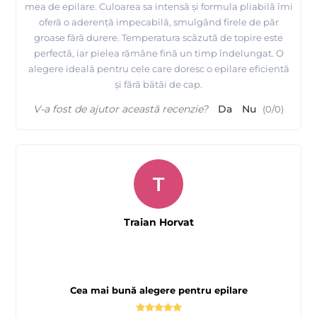
mea de epilare. Culoarea sa intensă și formula pliabilă îmi
oferă o aderență impecabilă, smulgând firele de păr
groase fără durere. Temperatura scăzută de topire este
Prezentare
fabricii MAYSTAR COSMETICA Spania si a
perfectă, iar pielea rămâne fină un timp îndelungat. O
produselor realizate de ei
alegere ideală pentru cele care doresc o epilare eficientă
și fără bătăi de cap.
V-a fost de ajutor această recenzie?
Da
Nu
(
0
/
0
)
T
Traian Horvat
Cea mai bună alegere pentru epilare