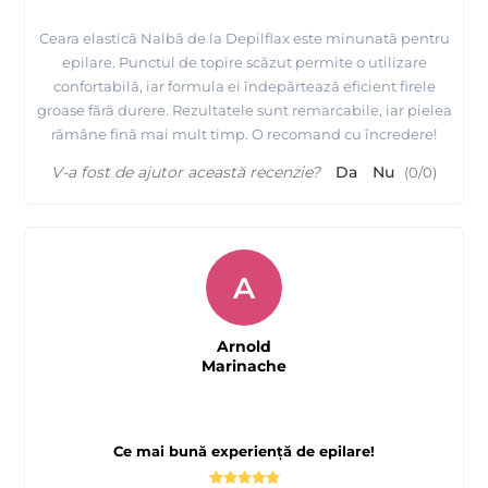
Ceara elastică Nalbă de la Depilflax este minunată pentru
epilare. Punctul de topire scăzut permite o utilizare
confortabilă, iar formula ei îndepărtează eficient firele
groase fără durere. Rezultatele sunt remarcabile, iar pielea
rămâne fină mai mult timp. O recomand cu încredere!
V-a fost de ajutor această recenzie?
Da
Nu
(
0
/
0
)
A
Arnold
Marinache
Ce mai bună experiență de epilare!