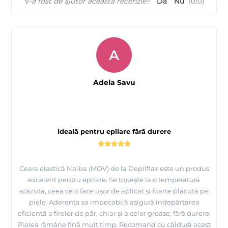
V-a fost de ajutor această recenzie?
Da
Nu
(
0
/
0
)
A
Adela Savu
Ideală pentru epilare fără durere
Ceara elastică Nalba (MOV) de la Depilflax este un produs
excelent pentru epilare. Se topește la o temperatură
scăzută, ceea ce o face ușor de aplicat și foarte plăcută pe
piele. Aderența sa impecabilă asigură îndepărtarea
eficientă a firelor de păr, chiar și a celor groase, fără durere.
Pielea rămâne fină mult timp. Recomand cu căldură acest