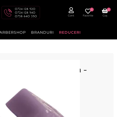
0724 128 520
0
0
0724 128 540
Cont
Favorite
Coș
0738 640 350
ARBERSHOP
BRANDURI
REDUCERI
g refolosibila Levantica -
pilflax cu punct de topire scazut
port Spania