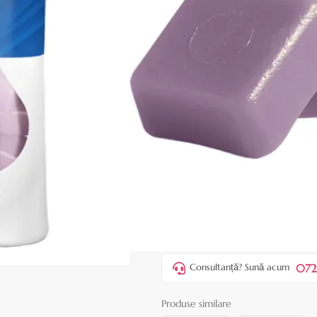
|
25 recenzii
Adăugați re
Cod produs:
EDF33
În stoc
59,90 lei
ADAUGĂ ÎN
Favorite
5
Acest produs vă aduce
💰 puncte 
072
Consultanță? Sună acum
Produse similare