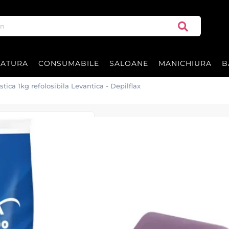
RATURA
CONSUMABILE
SALOANE
MANICHIURA
B
stica 1kg refolosibila Levantica - Depilflax
Ceara elastica 1k
Depilflax
Ceara elastica Levantica 1 kg De
Ceara de calitate Premium im