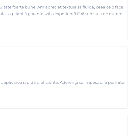
ultate foarte bune. Am apreciat textura sa fluidă, ceea ce o face
rmula sa pliabilă garantează o experiență fără senzația de durere.
fac aplicarea rapidă și eficientă. Aderența sa impecabilă permite