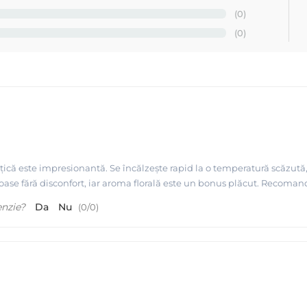
(0)
bali de cosmetice profesionale pentru epilare, cu doua linii important
(0)
 o calitate superioara, gratie unei experiente de peste 30 
i video-urile disponibile la noi pe site despre MAYSTAR si Depil
nțică este impresionantă. Se încălzește rapid la o temperatură scăzută,
lflax
roase fără disconfort, iar aroma florală este un bonus plăcut. Recoman
enzie?
Da
Nu
(
0
/
0
)