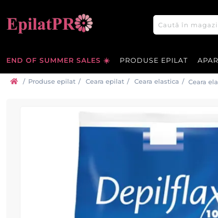
END OF SUMMER SALES ☀️
PRODUSE EPILAT
APA
/
Produse epilat
/
Ceara epilat
/
Ceara elastica
/
Ceara ela