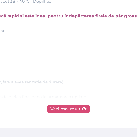
38 - 40°C
scazut
- Depilflax
ă rapid și este ideal pentru îndepărtarea firele de păr groas
ar.
r, fara a avea senzatie de durere)
p de pielea fina, pana la urmatoarea epilare)
Vezi mai mult
unt: rasina de pin (colofonium), ceara de albine, pigmenti iridescen