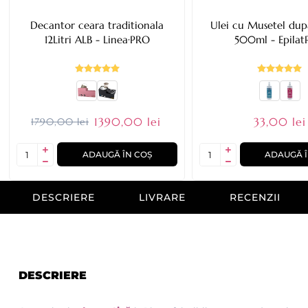
Decantor ceara traditionala
Ulei cu Musetel dup
12Litri ALB - Linea·PRO
500ml - Epila
1390,00 lei
33,00 lei
1790,00 lei
ADAUGĂ ÎN COȘ
ADAUGĂ Î
DESCRIERE
LIVRARE
RECENZII
DESCRIERE