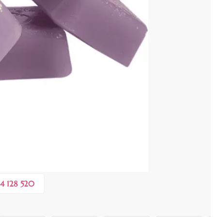
cenzia dvs.
 COȘ
0,50 lei
în valoare de de
💸
4 128 520