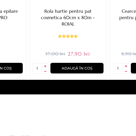
a epilare
Rola hartie pentru pat
Cearce
tPRO
cosmetica 60cm x 80m -
pentru 
ROIAL
27,90 lei
37,00 lei
8,90 l
N COȘ
ADAUGĂ ÎN COȘ