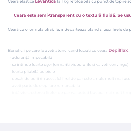
Levantică
Ceara elastica
la 1 kg refolosibila cu punct de topire 
Ceara este semi-transparent cu o textură fluidă. Se usuc
Ceară cu o formula pliabilă, indeparteaza bland si usor firele de p
Depilflax
Beneficii pe care le aveti atunci cand lucrati cu ceara
:
- aderență impecabilă
- se intinde foarte ușor (urmariti video-urile si va veti convinge)
- foarte pliabil
ă pe piele
- deschide porii (in acest fel firul de par este smuls mult mai uso
- aveti parte de o epilare remarcabila
- intârzie cresterea firelor de par (va puteti bucura mai mult tim
- performanta ridicata
- o varietate mare de culori si arome (peste 12 variante de ceara)
- ingredientele de baza pentru aceasta ceara premium Depilflax s