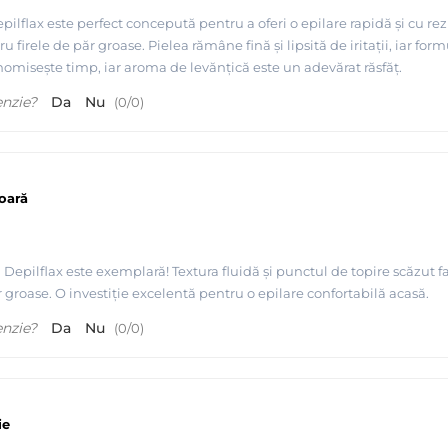
pilflax este perfect concepută pentru a oferi o epilare rapidă și cu rez
u firele de păr groase. Pielea rămâne fină și lipsită de iritații, iar fo
nomisește timp, iar aroma de levănțică este un adevărat răsfăț.
enzie?
Da
Nu
(
0
/
0
)
oară
 premium - Depilflax
 Depilflax este exemplară! Textura fluidă și punctul de topire scăzut 
r groase. O investiție excelentă pentru o epilare confortabilă acasă.
enzie?
Da
Nu
(
0
/
0
)
ie