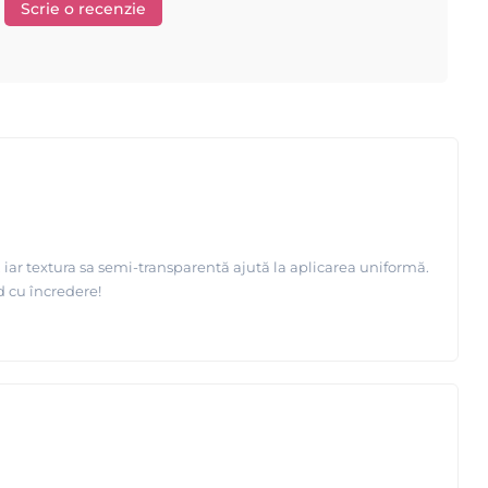
Scrie o recenzie
Depilflax
e principale: Starpil si
, ambele lidere in industria
de ani in domeniu !
flax !
 iar textura sa semi-transparentă ajută la aplicarea uniformă.
d cu încredere!