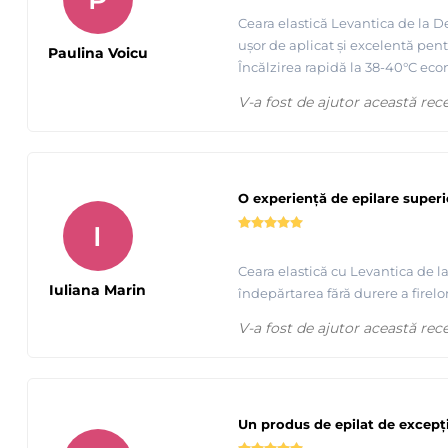
Ceara elastică Levantica de la De
ușor de aplicat și excelentă pentr
Paulina Voicu
Încălzirea rapidă la 38-40°C eco
V-a fost de ajutor această rec
O experiență de epilare superi
Tutorial complet de epilare cu ceara elastica de calitate
I
Ceara elastică cu Levantica de la
Iuliana Marin
îndepărtarea fără durere a firelo
V-a fost de ajutor această rec
Un produs de epilat de excepț