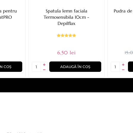
a pentru
Spatula lemn faciala
Pudra de
latPRO
Termosensibila 10cm -
Depilflax
6,50 lei
15,
N COȘ
ADAUGĂ ÎN COȘ