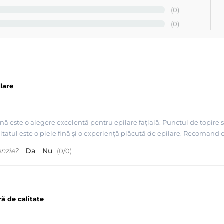
(0)
bali de cosmetice profesionale pentru epilare, cu doua linii important
(0)
 o calitate superioara, gratie unei experiente de peste 30 
i video-urile disponibile la noi pe site despre MAYSTAR si Depil
lare
ă este o alegere excelentă pentru epilare fațială. Punctul de topire scăz
ultatul este o piele fină și o experiență plăcută de epilare. Recomand 
 premium - Depilflax
enzie?
Da
Nu
(
0
/
0
)
ă de calitate