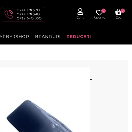
0724 128 520
0
0
0724 128 540
Cont
Favorite
Coș
0738 640 350
ARBERSHOP
BRANDURI
REDUCERI
kg refolosibila Azulena -
ilflax cu punct de topire scazut
port Spania