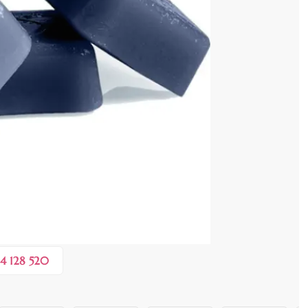
cenzia dvs.
 COȘ
0,50 lei
în valoare de de
💸
4 128 520