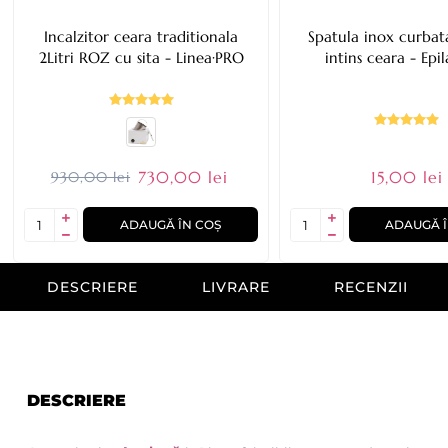
Incalzitor ceara traditionala
Spatula inox curbat
2Litri ROZ cu sita - Linea·PRO
intins ceara - Epi
730,00 lei
15,00 lei
930,00 lei
ADAUGĂ ÎN COȘ
ADAUGĂ Î
DESCRIERE
LIVRARE
RECENZII
DESCRIERE