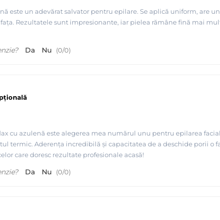
nă este un adevărat salvator pentru epilare. Se aplică uniform, are un
ața. Rezultatele sunt impresionante, iar pielea rămâne fină mai mult
enzie?
Da
Nu
(
0
/
0
)
scazut - Depilflax
pțională
lflax cu azulenă este alegerea mea numărul unu pentru epilarea facială
rtul termic. Aderența incredibilă și capacitatea de a deschide porii o f
lor care doresc rezultate profesionale acasă!
enzie?
Da
Nu
(
0
/
0
)