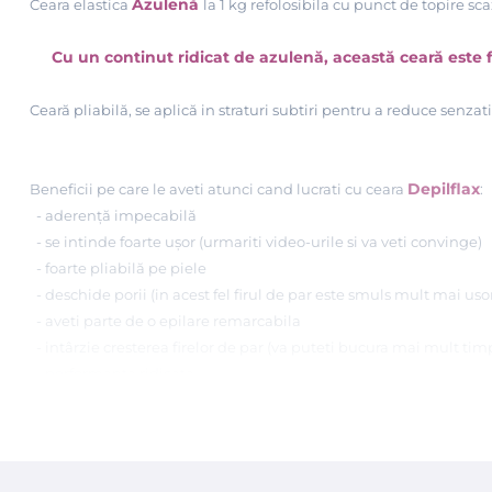
Azulenă
Ceara elastica
la 1 kg refolosibila cu punct de topire sc
Cu un continut ridicat de azulenă, această ceară este foart
Ceară pliabilă, se aplică in straturi subtiri pentru a reduce senzati
Depilflax
Beneficii pe care le aveti atunci cand lucrati cu ceara
:
- aderență impecabilă
- se intinde foarte ușor (urmariti video-urile si va veti convinge)
- foarte pliabil
ă pe piele
- deschide porii (in acest fel firul de par este smuls mult mai uso
- aveti parte de o epilare remarcabila
- intârzie cresterea firelor de par (va puteti bucura mai mult tim
- performanta ridicata
- o varietate mare de culori si arome (peste 12 variante de ceara)
- ingredientele de baza pentru aceasta ceara premium Depilflax s