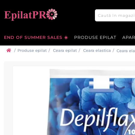
END OF SUMMER SALES ☀️
PRODUSE EPILAT
APA
/
Produse epilat
/
Ceara epilat
/
Ceara elastica
/
Ceara ela