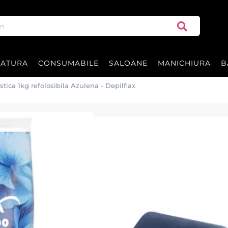
RATURA
CONSUMABILE
SALOANE
MANICHIURA
B
stica 1kg refolosibila Azulena - Depilflax
Ceara elastica 1
Depilflax
Ceara elastica Azulena 1 kg Dep
Ceara de calitate Premium im