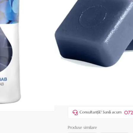
|
26 recenzii
Adăugați re
Cod produs:
EDF23
În stoc
59,90 lei
ADAUGĂ ÎN
Favorite
5
Acest produs vă aduce
💰 puncte 
072
Consultanță? Sună acum
Produse similare