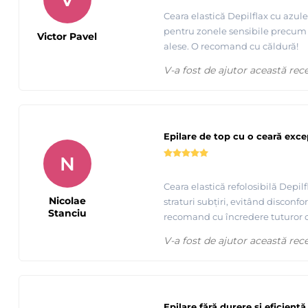
Ceara elastică Depilflax cu azule
pentru zonele sensibile precum f
Victor Pavel
alese. O recomand cu căldură!
V-a fost de ajutor această rec
Tutorial epilare axila cu ceara elasica cu punct de topire 
Epilare de top cu o ceară exce
N
Ceara elastică refolosibilă Depi
Nicolae
straturi subțiri, evitând disconfo
Stanciu
recomand cu încredere tuturor ce
V-a fost de ajutor această rec
Epilare fără durere și eficientă