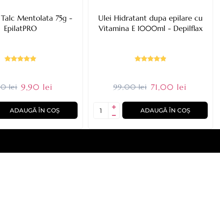
 Talc Mentolata 75g -
Ulei Hidratant dupa epilare cu
EpilatPRO
Vitamina E 1000ml - Depilflax
9,90 lei
71,00 lei
00 lei
99,00 lei
ADAUGĂ ÎN COȘ
ADAUGĂ ÎN COȘ