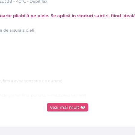
38 - 40°C
azut
- Depilflax
e pliabilă pe piele. Se aplică in straturi subtiri, fiind ideal
a de arsură a pielii.
r, fara a avea senzatie de durere)
p de pielea fina, pana la urmatoarea epilare)
Vezi mai mult
unt: rasina de pin (colofonium) si ceara de albine