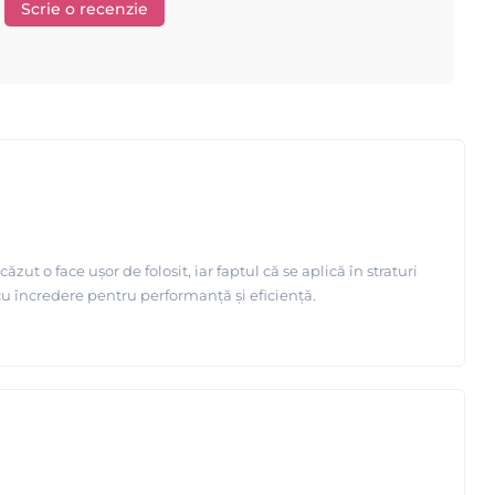
Scrie o recenzie
Depilflax
e principale: Starpil si
, ambele lidere in industria
de ani in domeniu !
flax !
ut o face ușor de folosit, iar faptul că se aplică în straturi
cu încredere pentru performanță și eficiență.