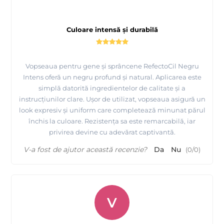
Culoare intensă și durabilă
Vopseaua pentru gene și sprâncene RefectoCil Negru
Intens oferă un negru profund și natural. Aplicarea este
simplă datorită ingredientelor de calitate și a
instrucțiunilor clare. Ușor de utilizat, vopseaua asigură un
look expresiv și uniform care completează minunat părul
închis la culoare. Rezistența sa este remarcabilă, iar
privirea devine cu adevărat captivantă.
V-a fost de ajutor această recenzie?
Da
Nu
(
0
/
0
)
V