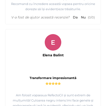
Recomand cu încredere această vopsea pentru oricine
dorește să își evidențieze trăsăturile.
V-a fost de ajutor această recenzie?
Da
Nu
(
0
/
0
)
E
Elena Balint
Transformare impresionantă
Am folosit vopseaua RefectoCil și sunt extrem de
mulțumită! Culoarea negru intens îmi face genele și
sprâncenele să iasă în evidență, oferindu-mi un look