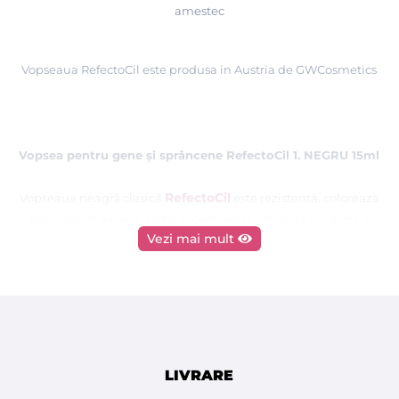
amestec
Vopseaua RefectoCil este produsa in Austria de GWCosmetics
Vopsea pentru gene şi sprâncene RefectoCil 1. NEGRU 15ml
RefectoCil
Vopseaua neagră clasică
este rezistentă, colorează
permanent genele,
astfel accentuează întreaga lungime a
Vezi mai mult
genelor. După utilizarea ei privirea devine mai
deschisă şi mai
expresivă. În cazul clientelor cu păr negru vopsit, se
recomandă şi vopsirea
sprâncenelor, pentru obţinerea unui
aspect armonios.
0,25ml / şedinţă = 60 şedinţe
LIVRARE