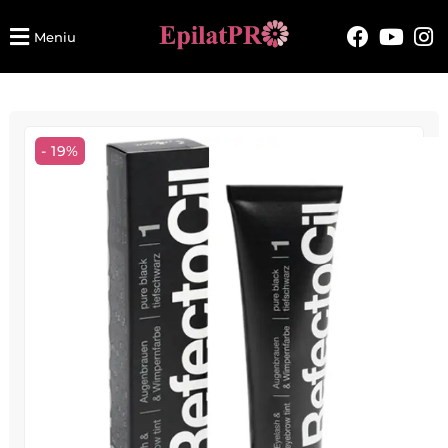
Meniu
- 19%