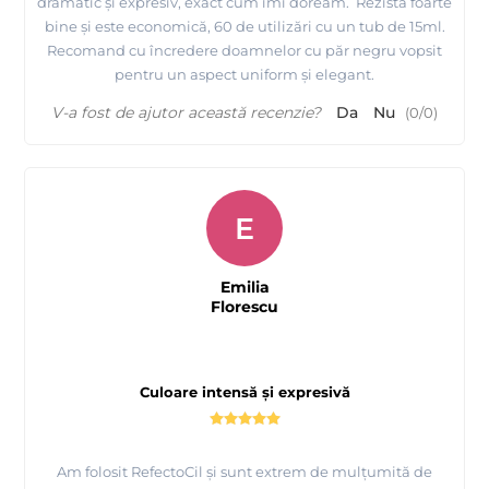
dramatic și expresiv, exact cum îmi doream. Rezistă foarte
bine și este economică, 60 de utilizări cu un tub de 15ml.
Recomand cu încredere doamnelor cu păr negru vopsit
pentru un aspect uniform și elegant.
V-a fost de ajutor această recenzie?
Da
Nu
(
0
/
0
)
E
Emilia
Florescu
Culoare intensă și expresivă
Am folosit RefectoCil și sunt extrem de mulțumită de