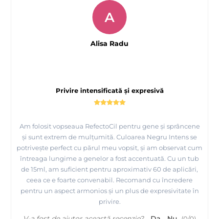
A
Alisa Radu
Privire intensificată și expresivă
Am folosit vopseaua RefectoCil pentru gene și sprâncene
și sunt extrem de mulțumită. Culoarea Negru Intens se
potrivește perfect cu părul meu vopsit, și am observat cum
întreaga lungime a genelor a fost accentuată. Cu un tub
de 15ml, am suficient pentru aproximativ 60 de aplicări,
ceea ce e foarte convenabil. Recomand cu încredere
pentru un aspect armonios și un plus de expresivitate în
privire.
V-a fost de ajutor această recenzie?
Da
Nu
(
0
/
0
)