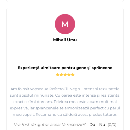
M
Mihail Ursu
Experiență uimitoare pentru gene și sprâncene
Am folosit vopseaua RefectoCil Negru Intens și rezultatele
sunt absolut minunate. Culoarea este intensă și rezistentă,
exact ce îmi doream. Privirea mea este acum mult mai
expresivă, iar sprâncenele se armonizează perfect cu părul
meu vopsit. Recomand cu căldură acest produs tuturor.
V-a fost de ajutor această recenzie?
Da
Nu
(
0
/
0
)