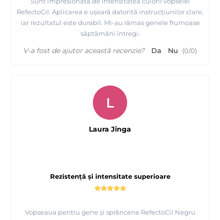
Sunt impresionată de intensitatea culorii vopselei
RefectoCil. Aplicarea e ușoară datorită instrucțiunilor clare,
iar rezultatul este durabil. Mi-au rămas genele frumoase
săptămâni întregi.
V-a fost de ajutor această recenzie?
Da
Nu
(
0
/
0
)
L
Laura Jinga
Rezistență și intensitate superioare
Vopseaua pentru gene și sprâncene RefectoCil Negru