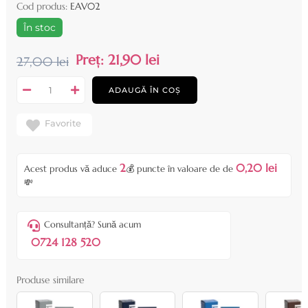
Cod produs:
EAV02
În stoc
Preț:
21,90 lei
27,00 lei
ADAUGĂ ÎN COȘ
Favorite
2
0,20 lei
Acest produs vă aduce
💰 puncte în valoare de de
💸
Consultanță? Sună acum
0724 128 520
Produse similare