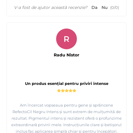
V-a fost de ajutor această recenzie?
Da
Nu
(
0
/
0
)
R
Radu Nistor
Un produs esențial pentru priviri intense
Am încercat vopseaua pentru gene și sprâncene
RefectoCil Negru Intens și sunt extrem de mulțumită de
rezultat. Pigmentul intens și rezistent oferă o profunzime
extraordinară privirii mele. Instrucțiunile clare și betișorul
inclus fac aplicarea simplă chiar și pentru începători.