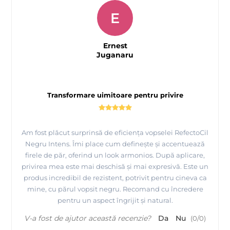
E
Ernest
Juganaru
Transformare uimitoare pentru privire
Am fost plăcut surprinsă de eficiența vopselei RefectoCil
Negru Intens. Îmi place cum definește și accentuează
firele de păr, oferind un look armonios. După aplicare,
privirea mea este mai deschisă și mai expresivă. Este un
produs incredibil de rezistent, potrivit pentru cineva ca
mine, cu părul vopsit negru. Recomand cu încredere
pentru un aspect îngrijit și natural.
V-a fost de ajutor această recenzie?
Da
Nu
(
0
/
0
)