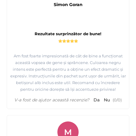
Simon Goran
Rezultate surprinzător de bune!
Am fost foarte impresionată de cât de bine a funcționat
această vopsea de gene și sprâncene. Culoarea negru
intens este perfectă pentru a obține un efect dramatic și
expresiv. Instrucțiunile din pachet sunt ușor de urmărit, iar
betișorul alb inclus este util. Recomand cu încredere
pentru oricine dorește să își accentueze privirea!
V-a fost de ajutor această recenzie?
Da
Nu
(
0
/
0
)
M