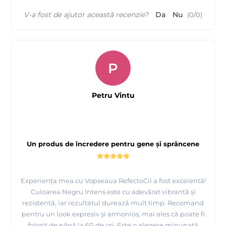
V-a fost de ajutor această recenzie?
Da
Nu
(
0
/
0
)
P
Petru Vintu
Un produs de încredere pentru gene și sprâncene
Experiența mea cu Vopseaua RefectoCil a fost excelentă!
Culoarea Negru Intens este cu adevărat vibrantă și
rezistentă, iar rezultatul durează mult timp. Recomand
pentru un look expresiv și armonios, mai ales că poate fi
folosit de până la 60 de ori. Este o alegere minunată