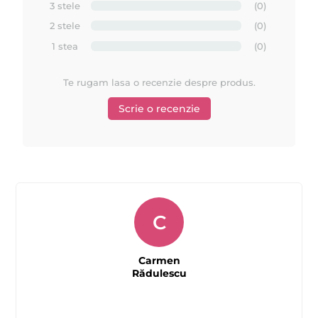
3 stele
(0)
2 stele
(0)
1 stea
(0)
Te rugam lasa o recenzie despre produs.
Scrie o recenzie
C
Carmen
Rădulescu