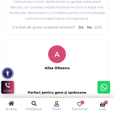
intensitatea culorii. Sprâncenele și genele mele arată
fabulos, iar culoarea rezistă foarte bine chiar și după mai
multe zile. Recomand cu încredere pentru oricine dorește
o privire mai deschisă și mai expresivă.
V-a fost de ajutor această recenzie?
Da
Nu
(
0
/
0
)
A
Alisa Olteanu
SUNĂ
Perfect pentru gene și sprâncene
0
0
Acasa
Produse
Cont
Favorite
Coș
Folosesc RefectoCil de câteva luni și sunt foarte mulțumită