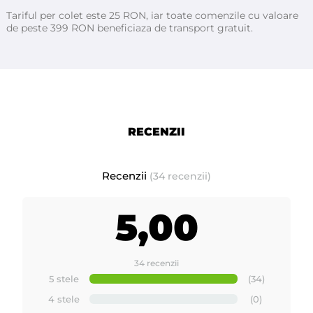
Tariful per colet este 25 RON, iar toate comenzile cu valoare
de peste 399 RON beneficiaza de transport gratuit.
RECENZII
Recenzii
(34 recenzii)
5,00
34 recenzii
5 stele
(34)
4 stele
(0)