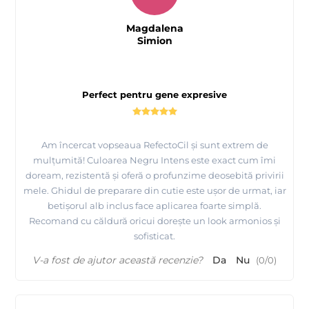
Magdalena
Simion
Perfect pentru gene expresive
Am încercat vopseaua RefectoCil și sunt extrem de
mulțumită! Culoarea Negru Intens este exact cum îmi
doream, rezistentă și oferă o profunzime deosebită privirii
mele. Ghidul de preparare din cutie este ușor de urmat, iar
betișorul alb inclus face aplicarea foarte simplă.
Recomand cu căldură oricui dorește un look armonios și
sofisticat.
V-a fost de ajutor această recenzie?
Da
Nu
(
0
/
0
)