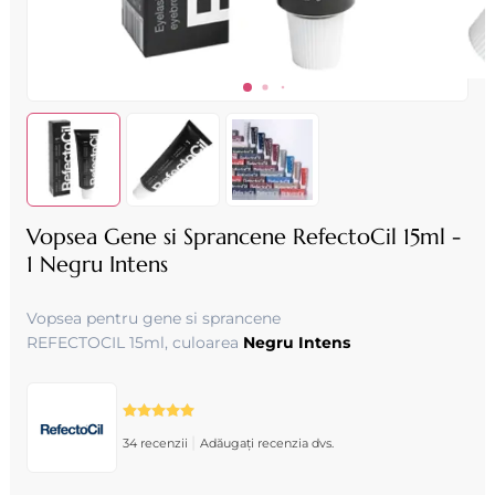
Vopsea Gene si Sprancene RefectoCil 15ml -
1 Negru Intens
Vopsea pentru gene si sprancene
REFECTOCIL 15ml, culoarea
Negru Intens
|
34 recenzii
Adăugați recenzia dvs.