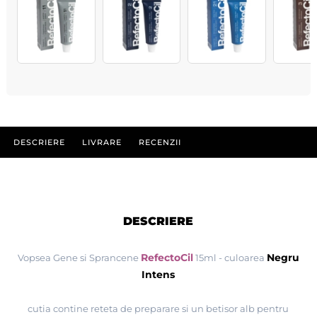
DESCRIERE
LIVRARE
RECENZII
DESCRIERE
RefectoCil
Negru
Vopsea Gene si Sprancene
15ml - culoarea
Intens
cutia contine reteta de preparare si un betisor alb pentru