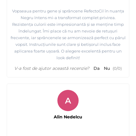
Vopseaua pentru gene și sprâncene RefectoCil în nuanța
Negru Intens mi-a transformat complet privirea.
Rezistența culorii este impresionantă și se menține timp
îndelungat. Îmi place că nu am nevoie de retușuri
frecvente, iar sprâncenele se armonizează perfect cu părul
vopsit. Instrucțiunile sunt clare și betișorul inclus face
aplicarea foarte ușoară. O alegere excelentă pentru un
look definit!
V-a fost de ajutor această recenzie?
Da
Nu
(
0
/
0
)
A
Alin Nedelcu