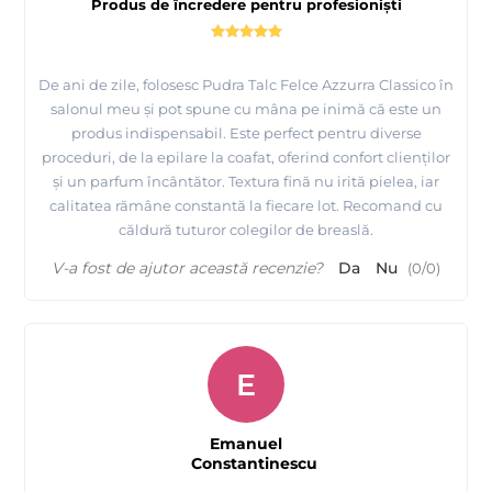
Produs de încredere pentru profesioniști
De ani de zile, folosesc Pudra Talc Felce Azzurra Classico în
salonul meu și pot spune cu mâna pe inimă că este un
produs indispensabil. Este perfect pentru diverse
proceduri, de la epilare la coafat, oferind confort clienților
și un parfum încântător. Textura fină nu irită pielea, iar
calitatea rămâne constantă la fiecare lot. Recomand cu
căldură tuturor colegilor de breaslă.
V-a fost de ajutor această recenzie?
Da
Nu
(
0
/
0
)
E
Emanuel
Constantinescu