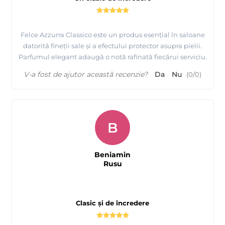
Felce Azzurra Classico este un produs esențial în saloane
datorită fineții sale și a efectului protector asupra pielii.
Parfumul elegant adaugă o notă rafinată fiecărui serviciu.
V-a fost de ajutor această recenzie?
Da
Nu
(
0
/
0
)
B
Beniamin
Rusu
Clasic și de încredere