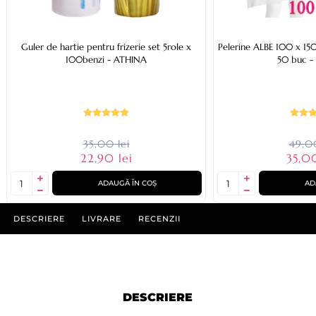
Guler de hartie pentru frizerie set 5role x
Pelerine ALBE 100 x 150
100benzi - ATHINA
50 buc -
35,00 lei
49,00
22,90 lei
35,0
ADAUGĂ ÎN COȘ
AD
DESCRIERE
LIVRARE
RECENZII
DESCRIERE