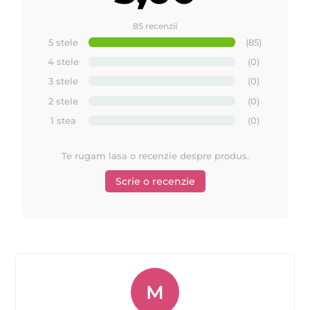
85 recenzii
5 stele
(85)
4 stele
(0)
3 stele
(0)
2 stele
(0)
1 stea
(0)
Te rugam lasa o recenzie despre produs.
Scrie o recenzie
M