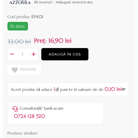
|
85 recenzii
Adăugați recenzia dvs.
Cod produs:
EFA01
În stoc
Preț:
16,90 lei
32,00 lei
ADAUGĂ ÎN COȘ
Favorite
1
0,10 lei
Acest produs vă aduce
💰 puncte în valoare de de
💸
Consultanță? Sună acum
0724 128 520
Produse similare