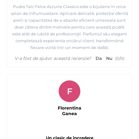
Pudra Talc Felce Azzurra Classico este o bijuterie în orice
salon de înfrumusețare. Aplicare delicată, protecție oferită
pielii și capacitatea de a absorbi eficient umezeala sunt
doar câteva dintre motivele pentru care această pudră
este atât de iubită de profesioniști. Parfumul său elegant
completează experiența oricărui client, transformând
fiecare vizită într-un moment de răsfăț.
V-a fost de ajutor această recenzie?
Da
Nu
(
0
/
0
)
F
Florentina
Ganea
Un clasic de încredere