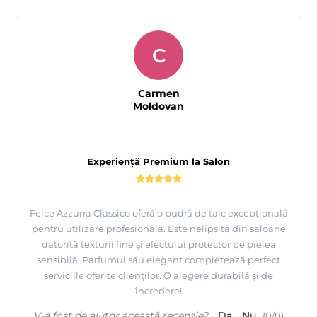
C
Carmen
Moldovan
Experiență Premium la Salon
Felce Azzurra Classico oferă o pudră de talc excepțională
pentru utilizare profesională. Este nelipsită din saloane
datorită texturii fine și efectului protector pe pielea
sensibilă. Parfumul său elegant completează perfect
serviciile oferite clienților. O alegere durabilă și de
încredere!
V-a fost de ajutor această recenzie?
Da
Nu
(
0
/
0
)