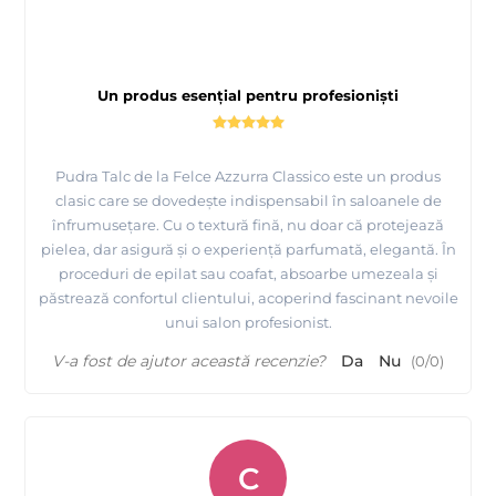
Un produs esențial pentru profesioniști
Pudra Talc de la Felce Azzurra Classico este un produs
clasic care se dovedește indispensabil în saloanele de
înfrumusețare. Cu o textură fină, nu doar că protejează
pielea, dar asigură și o experiență parfumată, elegantă. În
proceduri de epilat sau coafat, absoarbe umezeala și
păstrează confortul clientului, acoperind fascinant nevoile
unui salon profesionist.
V-a fost de ajutor această recenzie?
Da
Nu
(
0
/
0
)
C