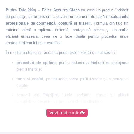
Pudra Talc 200g – Felce Azzurra Classico
este un produs îndrăgit
de generații, iar în prezent a devenit un element de bază în
saloanele
profesionale de cosmetică, coafură și frizerii
. Formula din talc fin
măcinat oferă o aplicare delicată, protejează pielea și absoarbe
eficient umezeala, ceea ce o face ideală pentru proceduri unde
confortul clientului este esențial.
În mediul profesional, această pudră este folosită cu succes în:
proceduri de epilare
, pentru reducerea fricțiunii și protejarea
pielii sensibile;
tuns și coafat
, pentru menținerea pielii uscate și a senzației
curate;
servicii de îngrijire
, unde parfumul clasic și plăcut
completează experiența premium oferită clienților.
Specialiștii preferă
Felce Azzurra Classico
datorită:
Vezi mai mult
calității constante și fiabile
, potrivite pentru uz intens în salon;
texturii sale fine
, care nu irită pielea;