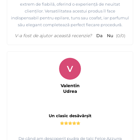
extrem de fiabilă, oferind o experiență de neuitat
clienților. Versatilitatea acestui produs îl face
indispensabil pentru epilare, tuns sau coafat, iar parfumul
său elegant completează perfect fiecare procedură.
V-a fost de ajutor această recenzie?
Da
Nu
(
0
/
0
)
V
Valentin
Udrea
Un clasic desăvârșit
De când am descoperit pudra de talc Felce Azzurra