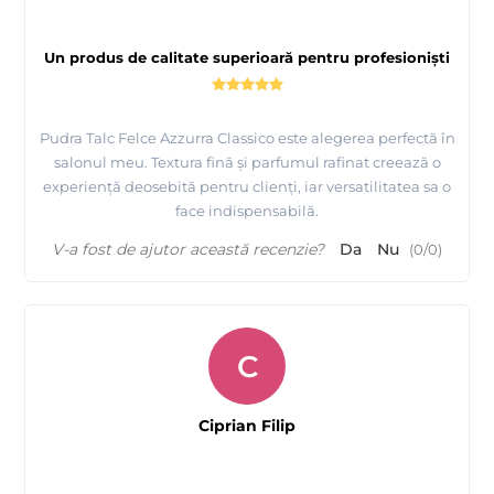
Un produs de calitate superioară pentru profesioniști
Pudra Talc Felce Azzurra Classico este alegerea perfectă în
salonul meu. Textura fină și parfumul rafinat creează o
experiență deosebită pentru clienți, iar versatilitatea sa o
face indispensabilă.
V-a fost de ajutor această recenzie?
Da
Nu
(
0
/
0
)
C
Ciprian Filip