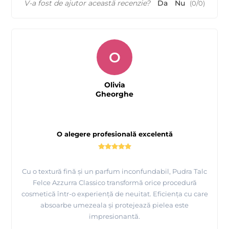
V-a fost de ajutor această recenzie?
Da
Nu
(
0
/
0
)
O
Olivia
Gheorghe
O alegere profesională excelentă
Cu o textură fină și un parfum inconfundabil, Pudra Talc
Felce Azzurra Classico transformă orice procedură
cosmetică într-o experiență de neuitat. Eficiența cu care
absoarbe umezeala și protejează pielea este
impresionantă.