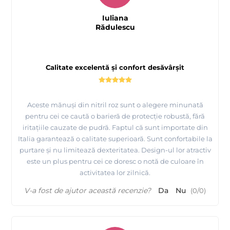
Iuliana
Rădulescu
Calitate excelentă și confort desăvârșit
Aceste mănuși din nitril roz sunt o alegere minunată
pentru cei ce caută o barieră de protecție robustă, fără
iritațiile cauzate de pudră. Faptul că sunt importate din
Italia garantează o calitate superioară. Sunt confortabile la
purtare și nu limitează dexteritatea. Design-ul lor atractiv
este un plus pentru cei ce doresc o notă de culoare în
activitatea lor zilnică.
V-a fost de ajutor această recenzie?
Da
Nu
(
0
/
0
)