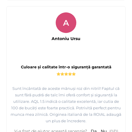
A
Antoniu Ursu
Culoare și calitate într-o siguranță garantată
Sunt încântată de aceste mănuși roz din nitril! Faptul că
sunt fără pudră de talc îmi oferă confort și siguranță la
utilizare. AQL 1.5 indică o calitate excelentă, iar cutia de
100 de bucăți este foarte practică. Potrivită perfect pentru
munca mea zilnică. Originea italiană de la ROIAL adaugă
un plus de încredere.
V-a fost de ajutor această recenzie?
Da
Nu
(
0
/
0
)