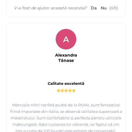
V-a fost de ajutor această recenzie?
Da
Nu
(
0
/
0
)
A
Alexandra
Tănase
Calitate excelentă
Mănușile nitril roz fără pudră de la ROIAL sunt fantastice!
Fiind importate din Italia, se observă calitatea superioară a
materialului. Sunt confortabile și perfecte pentru utilizare
îndelungată. Ador culoarea lor vibrantă, iar faptul că vin
într-o cutie de 100 bucăți este extrem de convenabil.