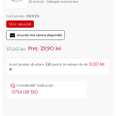
|
30 recenzii
Adăugați recenzia dvs.
Cod produs:
ERO133S
Stoc epuizat
Anunță-mă când e disponibil
Preț:
29,90 lei
37,00 lei
2
0,20 lei
Acest produs vă aduce
💰 puncte în valoare de de
💸
Consultanță? Sună acum
0724 128 520