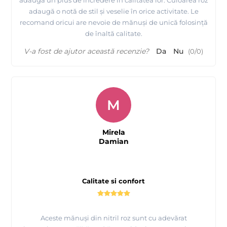
adaugă un plus de încredere în calitatea lor. Culoarea roz
adaugă o notă de stil și veselie în orice activitate. Le
recomand oricui are nevoie de mănuși de unică folosință
de înaltă calitate.
V-a fost de ajutor această recenzie?
Da
Nu
(
0
/
0
)
M
Mirela
Damian
Calitate si confort
Aceste mănuși din nitril roz sunt cu adevărat