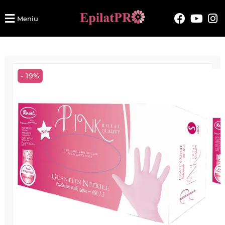
Meniu
- 19%