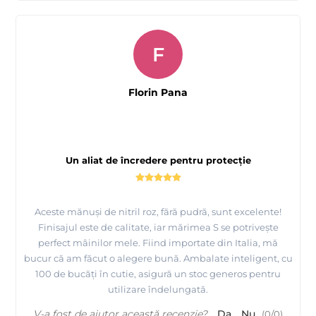
F
Florin Pana
Un aliat de încredere pentru protecție
Aceste mănuși de nitril roz, fără pudră, sunt excelente!
Finisajul este de calitate, iar mărimea S se potrivește
perfect mâinilor mele. Fiind importate din Italia, mă
bucur că am făcut o alegere bună. Ambalate inteligent, cu
100 de bucăți în cutie, asigură un stoc generos pentru
utilizare îndelungată.
V-a fost de ajutor această recenzie?
Da
Nu
(
0
/
0
)