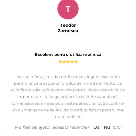
T
Teodor
Zarnescu
Excelent pentru utilizare zilnică
Aceste mănuși roz din nitril sunt o alegere excelentă
pentru oricine caută un produs de încredere. Faptul că
sunt fără pudră le face potrivite pentru pielea sensibilă, iar
importul din Italia garantează o calitate superioară.
Dimensiunea S mi se potrivește perfect, iar cutia conține
un număr generos de 100 de bucăți, suficient pentru mai
multe utilizări.
V-a fost de ajutor această recenzie?
Da
Nu
(
0
/
0
)