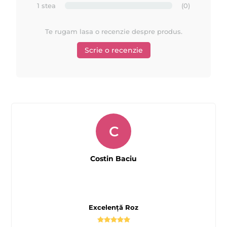
1 stea
(0)
Te rugam lasa o recenzie despre produs.
Scrie o recenzie
C
Costin Baciu
Excelență Roz