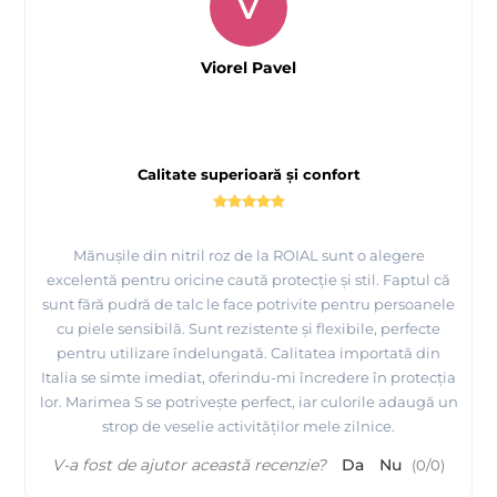
V
Viorel Pavel
Calitate superioară și confort
Mănușile din nitril roz de la ROIAL sunt o alegere
excelentă pentru oricine caută protecție și stil. Faptul că
sunt fără pudră de talc le face potrivite pentru persoanele
cu piele sensibilă. Sunt rezistente și flexibile, perfecte
pentru utilizare îndelungată. Calitatea importată din
Italia se simte imediat, oferindu-mi încredere în protecția
lor. Marimea S se potrivește perfect, iar culorile adaugă un
strop de veselie activităților mele zilnice.
V-a fost de ajutor această recenzie?
Da
Nu
(
0
/
0
)