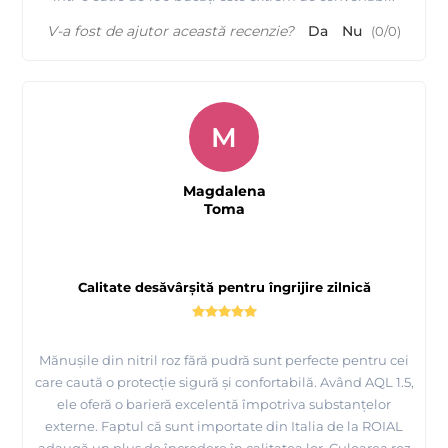
V-a fost de ajutor această recenzie?
Da
Nu
(
0
/
0
)
M
Magdalena
Toma
Calitate desăvârșită pentru îngrijire zilnică
Mănușile din nitril roz fără pudră sunt perfecte pentru cei
care caută o protecție sigură și confortabilă. Având AQL 1.5,
ele oferă o barieră excelentă împotriva substanțelor
externe. Faptul că sunt importate din Italia de la ROIAL