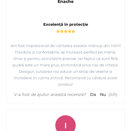
Enache
Excelență în protecție
Am fost impresionat de calitatea acestor mănuși din nitril!
Flexibile și confortabile, se mulează perfect pe mână,
chiar și pentru activitățile precise. Iar faptul că sunt fără
pudră este un mare plus, eliminând orice risc de iritație.
Desigur, culoarea roz aduce un strop de veselie și
încredere în rutina zilnică. Recomand cu căldură acest
produs!
V-a fost de ajutor această recenzie?
Da
Nu
(
0
/
0
)
I