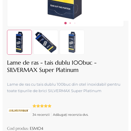
Lame de ras - tais dublu 100buc -
SILVERMAX Super Platinum
Lame de ras cu tais dublu 100buc din otel inoxidabil pentru
toate tipurile de brici SILVERMAX Super Platinum
|
34 recenzii
Adăugați recenzia dvs.
Cod produs:
ESM04