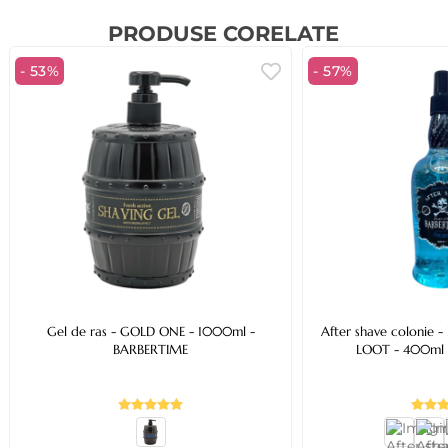
PRODUSE CORELATE
- 53%
- 57%
Gel de ras - GOLD ONE - 1000ml -
After shave colonie 
BARBERTIME
LOOT - 40