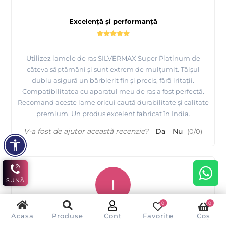
Excelență și performanță
Utilizez lamele de ras SILVERMAX Super Platinum de
câteva săptămâni și sunt extrem de mulțumit. Tăișul
dublu asigură un bărbierit fin și precis, fără iritații.
Compatibilitatea cu aparatul meu de ras a fost perfectă.
Recomand aceste lame oricui caută durabilitate și calitate
premium. Un produs excelent fabricat în India.
V-a fost de ajutor această recenzie?
Da
Nu
(
0
/
0
)
I
SUNĂ
0
0
Ioana Jinga
Acasa
Produse
Cont
Favorite
Coș