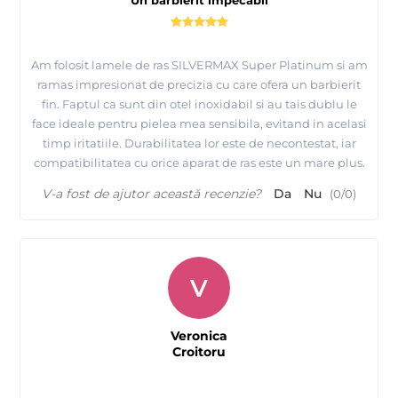
Un barbierit impecabil
Am folosit lamele de ras SILVERMAX Super Platinum si am
ramas impresionat de precizia cu care ofera un barbierit
fin. Faptul ca sunt din otel inoxidabil si au tais dublu le
face ideale pentru pielea mea sensibila, evitand in acelasi
timp iritatiile. Durabilitatea lor este de necontestat, iar
compatibilitatea cu orice aparat de ras este un mare plus.
V-a fost de ajutor această recenzie?
Da
Nu
(
0
/
0
)
V
Veronica
Croitoru