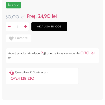
În stoc
Preț:
24,90 lei
30,00 lei
ADAUGĂ ÎN COȘ
Favorite
2
0,20 lei
Acest produs vă aduce
💰 puncte în valoare de de
💸
Consultanță? Sună acum
0724 128 520