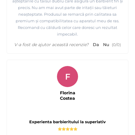
așteptările cu taisul dublu care asigură un barbierit fin și
precis. Nu am mai avut parte de iritații sau tăieturi
neașteptate. Produsul se remarcă prin calitatea sa
premium și compatibilitatea cu aparatul meu de ras.
Recomand cu căldură celor care doresc un rezultat
impecabil.
V-a fost de ajutor această recenzie?
Da
Nu
(
0
/
0
)
F
Florina
Costea
Experienta barbieritului la superlativ