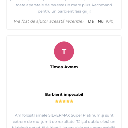
toate aparatele de ras este un mare plus. Recomand
pentru un bărbierit fără griji!
V-a fost de ajutor această recenzie?
Da
Nu
(
0
/
0
)
T
Timea Avram
Barbierit impecabil
Am folosit lamele SILVERMAX Super Platinum și sunt
extrem de mulțumit de rezultate. Tăișul dublu oferă un
bărbierit neted, fără iritații, iar precizia este remarcabilă.