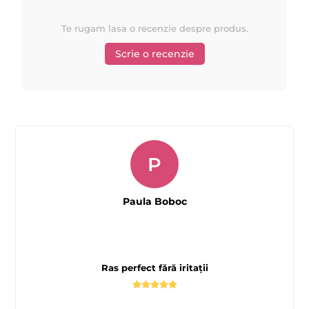
Te rugam lasa o recenzie despre produs.
Scrie o recenzie
P
Paula Boboc
Ras perfect fără iritații