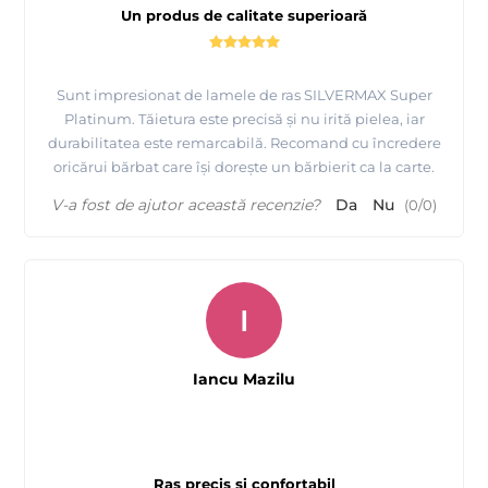
Un produs de calitate superioară
Sunt impresionat de lamele de ras SILVERMAX Super
Platinum. Tăietura este precisă și nu irită pielea, iar
durabilitatea este remarcabilă. Recomand cu încredere
oricărui bărbat care își dorește un bărbierit ca la carte.
V-a fost de ajutor această recenzie?
Da
Nu
(
0
/
0
)
I
Iancu Mazilu
Ras precis si confortabil