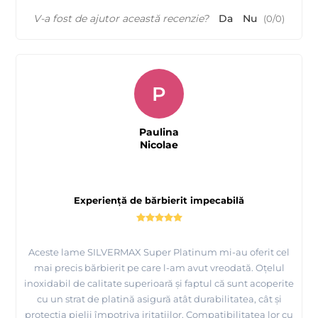
V-a fost de ajutor această recenzie?
Da
Nu
(
0
/
0
)
P
Paulina
Nicolae
Experiență de bărbierit impecabilă
Aceste lame SILVERMAX Super Platinum mi-au oferit cel
mai precis bărbierit pe care l-am avut vreodată. Oțelul
inoxidabil de calitate superioară și faptul că sunt acoperite
cu un strat de platină asigură atât durabilitatea, cât și
protecția pielii împotriva iritațiilor. Compatibilitatea lor cu