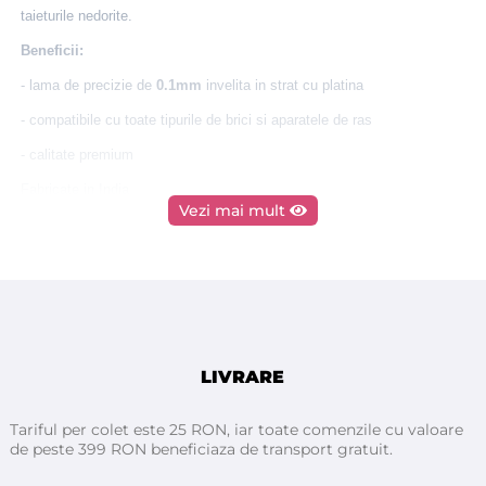
taieturile nedorite.
Beneficii:
- lama de precizie de
0.1mm
invelita in strat cu platina
- compatibile cu toate tipurile de brici si aparatele de ras
- calitate premium
Fabricate in India
Vezi mai mult
LIVRARE
Tariful per colet este 25 RON, iar toate comenzile cu valoare
de peste 399 RON beneficiaza de transport gratuit.