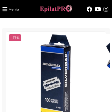
Meniu
- 17%