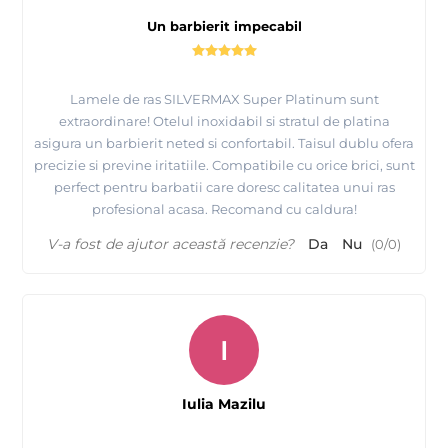
Un barbierit impecabil
Lamele de ras SILVERMAX Super Platinum sunt
extraordinare! Otelul inoxidabil si stratul de platina
asigura un barbierit neted si confortabil. Taisul dublu ofera
precizie si previne iritatiile. Compatibile cu orice brici, sunt
perfect pentru barbatii care doresc calitatea unui ras
profesional acasa. Recomand cu caldura!
V-a fost de ajutor această recenzie?
Da
Nu
(
0
/
0
)
I
Iulia Mazilu