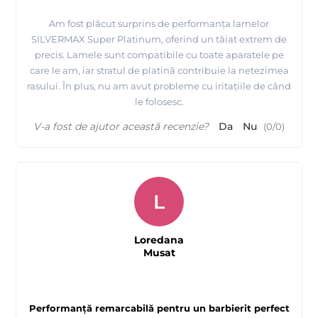
Am fost plăcut surprins de performanța lamelor
SILVERMAX Super Platinum, oferind un tăiat extrem de
precis. Lamele sunt compatibile cu toate aparatele pe
care le am, iar stratul de platină contribuie la netezimea
rasului. În plus, nu am avut probleme cu iritațiile de când
le folosesc.
V-a fost de ajutor această recenzie?
Da
Nu
(
0
/
0
)
L
Loredana
Musat
Performanță remarcabilă pentru un barbierit perfect