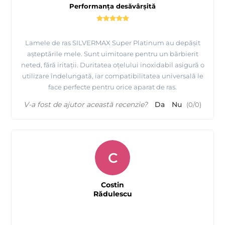
Performanța desăvârșită
Lamele de ras SILVERMAX Super Platinum au depășit
așteptările mele. Sunt uimitoare pentru un bărbierit
neted, fără iritații. Duritatea oțelului inoxidabil asigură o
utilizare îndelungată, iar compatibilitatea universală le
face perfecte pentru orice aparat de ras.
V-a fost de ajutor această recenzie?
Da
Nu
(
0
/
0
)
C
Costin
Rădulescu