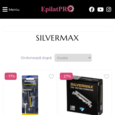
Meniu
SILVERMAX
Ordonează după
- 17%
- 27%