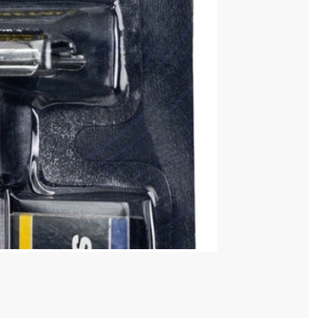
 COȘ
0,40 lei
 în valoare de de
💸
4 128 520