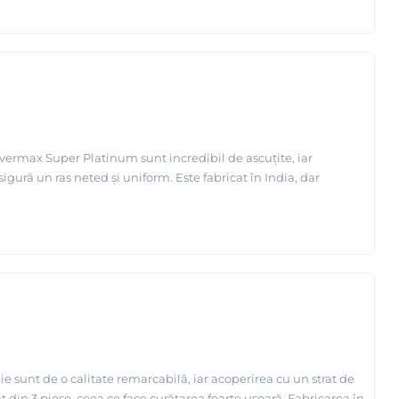
lvermax Super Platinum sunt incredibil de ascuțite, iar
sigură un ras neted și uniform. Este fabricat în India, dar
 sunt de o calitate remarcabilă, iar acoperirea cu un strat de
 din 3 piese, ceea ce face curățarea foarte ușoară. Fabricarea în