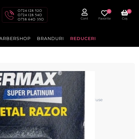
0724 128 520
0
0
0724 128 540
Cont
Favorite
Coș
0738 640 350
ARBERSHOP
BRANDURI
REDUCERI
lasic - SILVERMAX
- cu 5 lame duble Silvermax Super Platinum incluse
cenzia dvs.