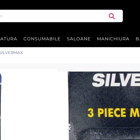
RATURA
CONSUMABILE
SALOANE
MANICHIURA
B
- SILVERMAX
Aparat de ras c
Aparat de ras clasic - SILVERMAX 
|
35 recenzii
Adăugați re