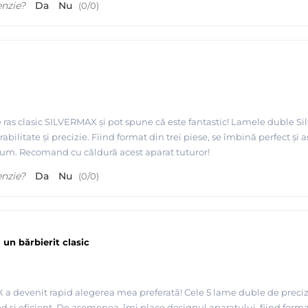
enzie?
Da
Nu
(
0
/
0
)
 ras clasic SILVERMAX și pot spune că este fantastic! Lamele duble Si
abilitate și precizie. Fiind format din trei piese, se îmbină perfect și a
ium. Recomand cu căldură acest aparat tuturor!
enzie?
Da
Nu
(
0
/
0
)
un bărbierit clasic
 a devenit rapid alegerea mea preferată! Cele 5 lame duble de precizie
d și eficient. De asemenea, îmi place designul aparatului, fiind format