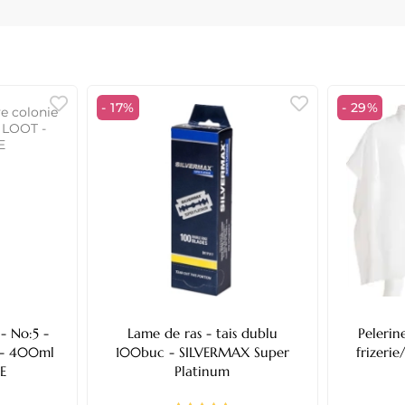
- 17%
- 29%
- No:5 -
Lame de ras - tais dublu
Peleri
100buc - SILVERMAX Super
frizeri
E
Platinum