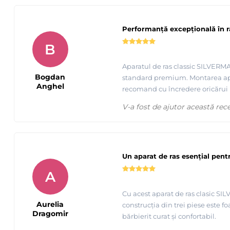
Performanță excepțională în r
B
Aparatul de ras classic SILVERMAX
Bogdan
standard premium. Montarea apara
Anghel
recomand cu încredere oricărui bă
V-a fost de ajutor această rec
Un aparat de ras esențial pen
A
Cu acest aparat de ras clasic SI
Aurelia
construcția din trei piese este f
Dragomir
bărbierit curat și confortabil.