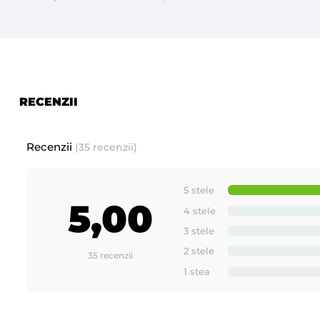
RECENZII
Recenzii
(35 recenzii)
5 stele
5,00
4 stele
3 stele
2 stele
35 recenzii
1 stea