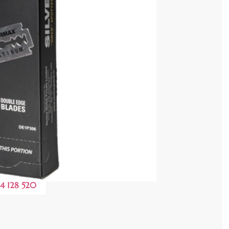
cenzia dvs.
 COȘ
0,20 lei
 în valoare de de
💸
4 128 520