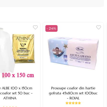
- 24%
ne ALBE 100 x 150cm
Prosoape coafor din hartie
e/coafor set 50 buc -
gofrata 45x80cm set 100buc
ATHINA
- ROIAL