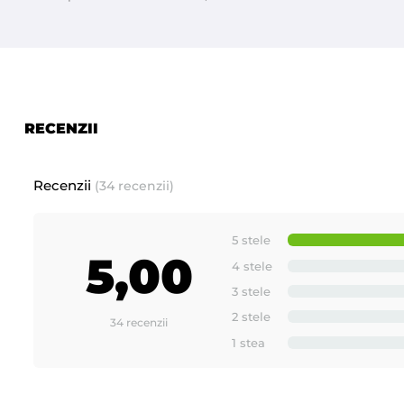
RECENZII
Recenzii
(34 recenzii)
5 stele
5,00
4 stele
3 stele
2 stele
34 recenzii
1 stea