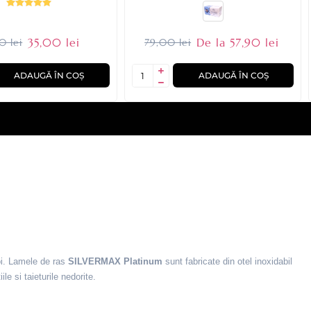
35,00 lei
De la 57,90 lei
0 lei
79,00 lei
ADAUGĂ ÎN COȘ
ADAUGĂ ÎN COȘ
oi. Lamele de ras
SILVERMAX Platinum
sunt fabricate din otel inoxidabil
ile si taieturile nedorite.