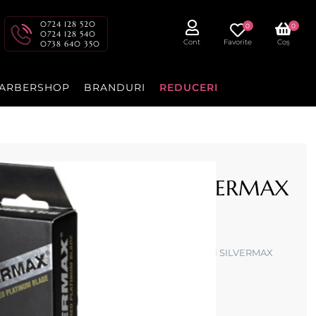
0724 128 520
0
0
0724 128 540
Cont
Favorite
Coș
0738 640 350
ARBERSHOP
BRANDURI
REDUCERI
tais dublu 100buc - SILVERMAX
din otel inoxidabil pentru toate tipurile de brici SILVERMAX