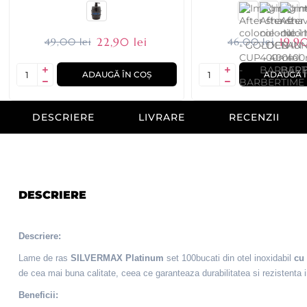
22,90 lei
19,90
49,00 lei
46,00 lei
ADAUGĂ ÎN COȘ
ADAUGĂ Î
DESCRIERE
LIVRARE
RECENZII
DESCRIERE
Descriere:
Lame de ras
SILVERMAX Platinum
set 100bucati din otel inoxidabil
cu 
de cea mai buna calitate, ceea ce garanteaza durabilitatea si rezistenta 
Beneficii: