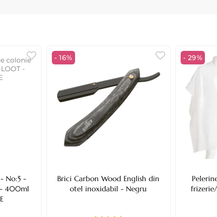
- 16%
- 29%
- No:5 -
Brici Carbon Wood English din
Peleri
otel inoxidabil - Negru
frizeri
E