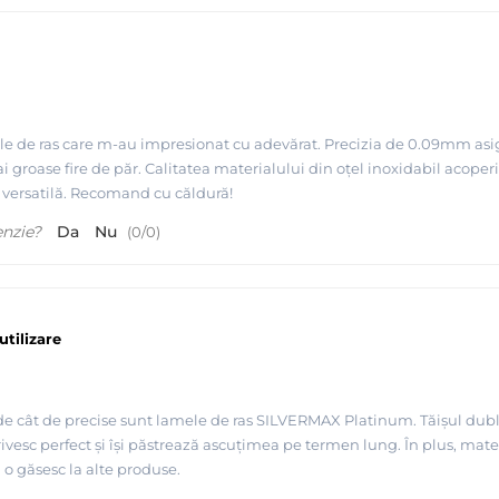
e ras care m-au impresionat cu adevărat. Precizia de 0.09mm asigură u
groase fire de păr. Calitatea materialului din oțel inoxidabil acoperi
e versatilă. Recomand cu căldură!
enzie?
Da
Nu
(
0
/
0
)
utilizare
 cât de precise sunt lamele de ras SILVERMAX Platinum. Tăișul dublu of
ivesc perfect și își păstrează ascuțimea pe termen lung. În plus, mater
 o găsesc la alte produse.