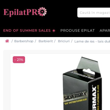
END OF SUMMER SALES ☀️
PRODUSE EPILAT
APA
/
Barbershop
/
Barbierit
/
Briciuri
/
Lame de ras - tais d
- 21%