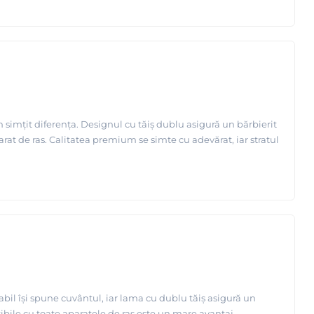
imțit diferența. Designul cu tăiş dublu asigură un bărbierit
aparat de ras. Calitatea premium se simte cu adevărat, iar stratul
il își spune cuvântul, iar lama cu dublu tăiș asigură un
patibile cu toate aparatele de ras este un mare avantaj.