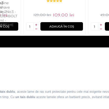
+ 3
 lei
109,00 lei
129,00 lei
49,0
N COȘ
ADAUGĂ ÎN COȘ
tais dublu
, aceste lame de ras sunt proiectate pentru cele mai exigente nev
in timp. Cu
un tais dublu
aceste lamele ofera un barbierit precis, evitand iritati