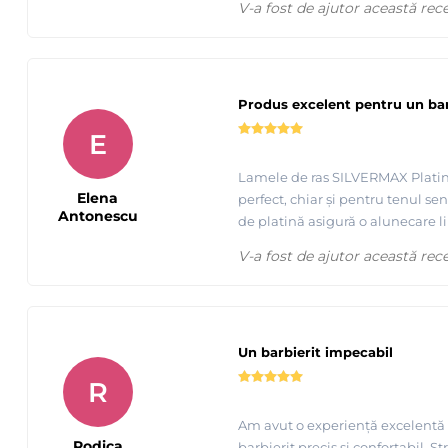
V-a fost de ajutor această rec
Produs excelent pentru un barb
E
Lamele de ras SILVERMAX Platinu
Elena
perfect, chiar şi pentru tenul sen
Antonescu
de platină asigură o alunecare li
V-a fost de ajutor această rec
Un barbierit impecabil
R
Am avut o experiență excelentă c
Rodica
barbierit precis și confortabil. S