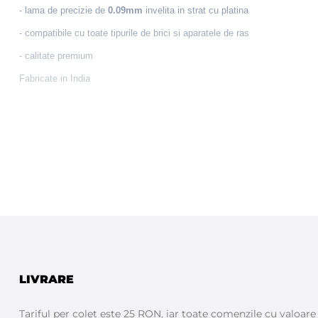
- lama de precizie de
0.09mm
invelita in strat cu platina
- compatibile cu toate tipurile de brici si aparatele de ras
- calitate premium
Fabricate in India
LIVRARE
Tariful per colet este 25 RON, iar toate comenzile cu valoar