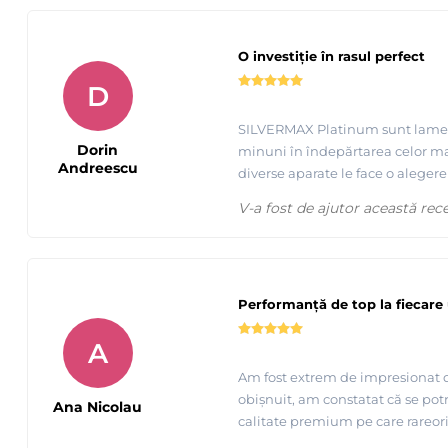
O investiție în rasul perfect
D
SILVERMAX Platinum sunt lamele d
Dorin
minuni în îndepărtarea celor mai 
Andreescu
diverse aparate le face o aleger
V-a fost de ajutor această rec
Performanță de top la fiecare 
A
Am fost extrem de impresionat de
obișnuit, am constatat că se potr
Ana Nicolau
calitate premium pe care rareori