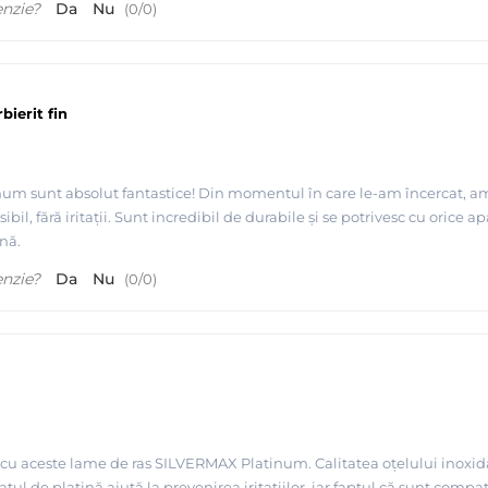
enzie?
Da
Nu
(
0
/
0
)
ierit fin
m sunt absolut fantastice! Din momentul în care le-am încercat, am s
sibil, fără iritaţii. Sunt incredibil de durabile şi se potrivesc cu orice 
nă.
enzie?
Da
Nu
(
0
/
0
)
u aceste lame de ras SILVERMAX Platinum. Calitatea oțelului inoxidab
tratul de platină ajută la prevenirea iritațiilor, iar faptul că sunt com