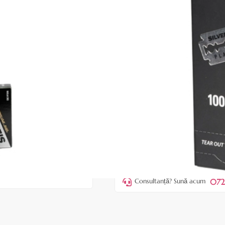
|
34 recenzii
Adăugați re
Cod produs:
ESM02
În stoc
Preț:
22,90 lei
29,00 lei
ADAUGĂ ÎN
Favorite
2
Acest produs vă aduce
💰 puncte
072
Consultanță? Sună acum