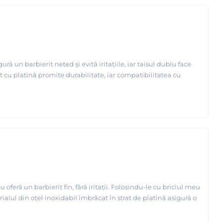
n barbierit neted și evită iritațiile, iar taisul dublu face
t cu platină promite durabilitate, iar compatibilitatea cu
eră un barbierit fin, fără iritații. Folosindu-le cu briciul meu
ialul din oțel inoxidabil îmbrăcat în strat de platină asigură o