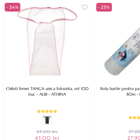
- 34%
- 25%
Chiloti femei TANGA unica folosinta, set 100
Rola hartie pentru p
buc - ALBI - ATHINA
80m - 
65,00 lei
37,00
43,00 lei
27,90