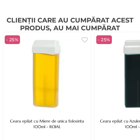
CLIENȚII CARE AU CUMPĂRAT ACEST
PRODUS, AU MAI CUMPĂRAT
- 25%
- 25%
Ceara epilat cu Miere de unica folosinta
Ceara epilat cu Azule
100ml - ROIAL
100ml -