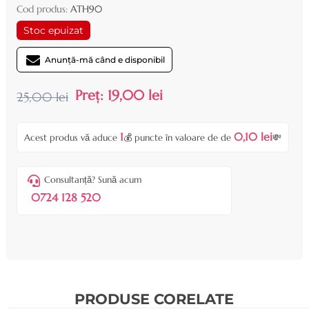
Cod produs:
ATH90
Stoc epuizat
Anunță-mă când e disponibil
Preț:
19,00 lei
25,00 lei
1
0,10 lei
Acest produs vă aduce
💰 puncte în valoare de de
💸
Consultanță? Sună acum
0724 128 520
PRODUSE CORELATE