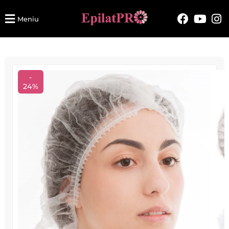
Meniu
-
24%