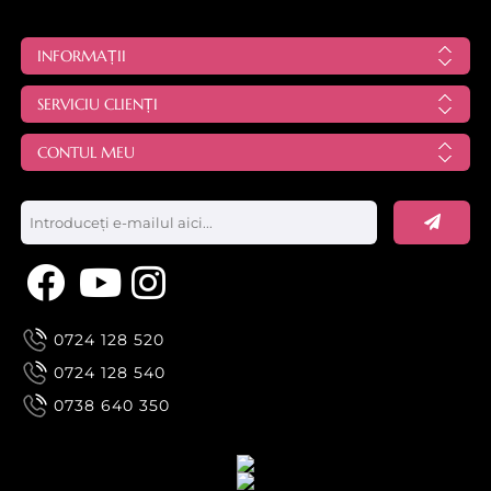
Fiecare dintre acestea
are un rol crucial în
optimizarea
INFORMAȚII
rezultatelor
procedurilor
SERVICIU CLIENȚI
respective și în
CONTUL MEU
asigurarea confortului
și siguranței
pacienților.
0724 128 520
0724 128 540
0738 640 350