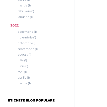
martie (1)
februarie (1)
ianuarie (1)
2022
decembrie (1)
noiembrie (1)
octombrie (1)
septembrie (1)
august (1)
iulie (1)
iunie (1)
mai (1)
aprilie (1)
martie (1)
ETICHETE BLOG POPULARE