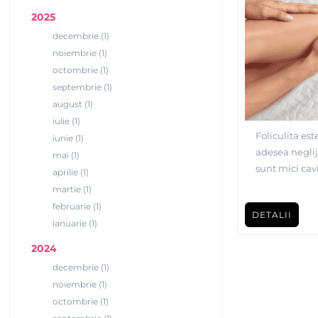
2025
decembrie (1)
noiembrie (1)
octombrie (1)
septembrie (1)
august (1)
iulie (1)
Foliculita est
iunie (1)
adesea neglija
mai (1)
sunt mici cavi
aprilie (1)
Această inflam
martie (1)
afecta orice z
februarie (1)
DETALII
predispusă la 
ianuarie (1)
2024
decembrie (1)
noiembrie (1)
octombrie (1)