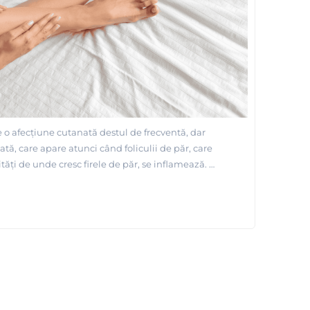
e o afecțiune cutanată destul de frecventă, dar
tă, care apare atunci când foliculii de păr, care
tăți de unde cresc firele de păr, se inflamează.
ație poate fi cauzată de diferiți factori și poate
onă a corpului, în special acolo unde pielea este
iritații.