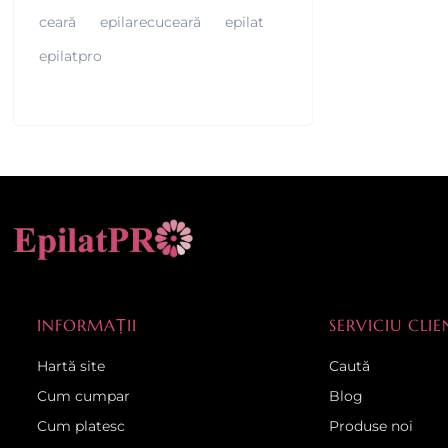
ceară
epilarecuceară
epilat
epilatpro
INFORMAȚII
SERVICIU CLIE
Hartă site
Caută
Cum cumpar
Blog
Cum platesc
Produse noi