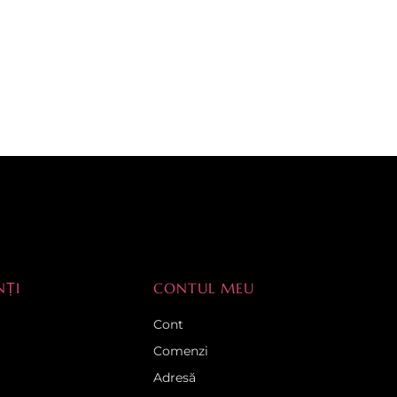
NȚI
CONTUL MEU
Cont
Comenzi
Adresă