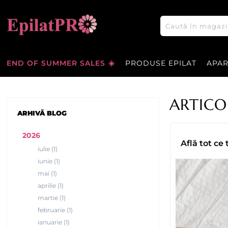
END OF SUMMER SALES ☀️
PRODUSE EPILAT
APA
ARTICO
ARHIVĂ BLOG
2026
Află tot ce 
iulie (1)
iunie (1)
mai (1)
aprilie (1)
martie (1)
februarie (1)
ianuarie (1)