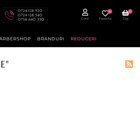
0724 128 520
0
0
0724 128 540
Cont
Favorite
Coș
0738 640 350
ARBERSHOP
BRANDURI
REDUCERI
E"