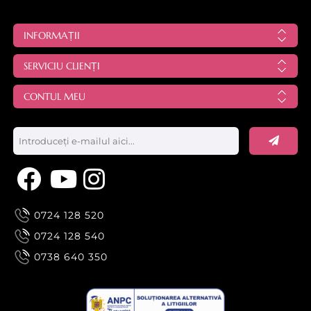
părea un aparat
simplu, folosirea
incorectă a acestuia
INFORMAȚII
poate duce la
disconfort pentru
SERVICIU CLIENȚI
client, rezultate slabe
CONTUL MEU
sau chiar incidente
neplăcute.
0724 128 520
0724 128 540
0738 640 350