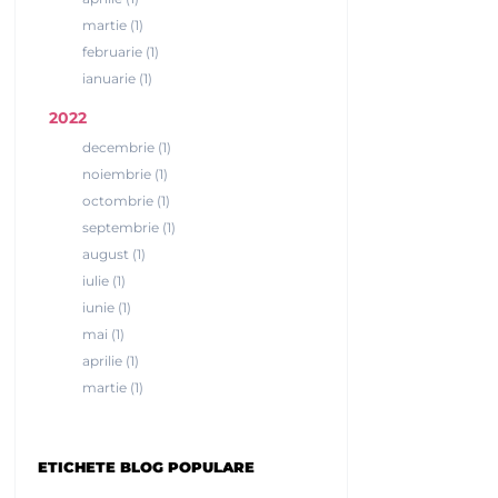
martie (1)
februarie (1)
ianuarie (1)
2022
decembrie (1)
noiembrie (1)
octombrie (1)
septembrie (1)
august (1)
iulie (1)
iunie (1)
mai (1)
aprilie (1)
martie (1)
ETICHETE BLOG POPULARE