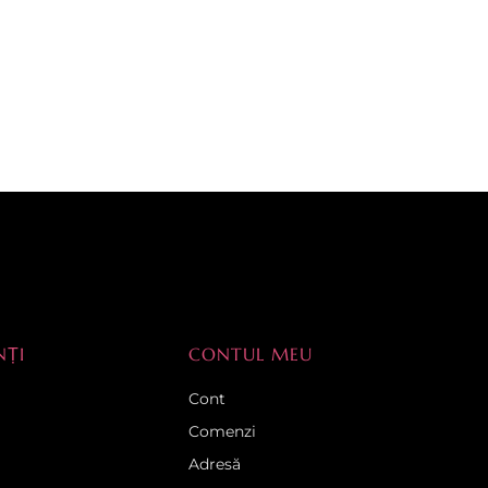
NȚI
CONTUL MEU
Cont
Comenzi
Adresă