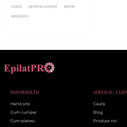
ceară
epilarecuceară
epilat
epilatpro
INFORMAȚII
SERVICIU CLIE
Hartă site
Caută
Cum cumpar
Blog
Cum platesc
Produse noi