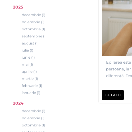
2025
decembrie (1)
noiembrie (1)
octombrie (1)
septembrie (1)
august (1)
iulie (1)
iunie (1)
Epilarea este 
mai (1)
persoane, iar
aprilie (1)
diferență. Do
martie (1)
ceară și epilarea laser. Fiecare
februarie (1)
dezavantaje, 
ianuarie (1)
DETALII
preferințele 
2024
aceste două m
informată.
decembrie (1)
noiembrie (1)
octombrie (1)