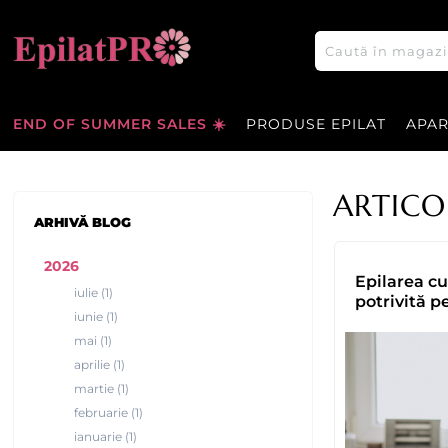
END OF SUMMER SALES ☀️
PRODUSE EPILAT
APA
ARTICO
ARHIVĂ BLOG
2026
Epilarea cu
iulie (1)
potrivită 
iunie (1)
mai (1)
aprilie (1)
martie (1)
februarie (1)
ianuarie (1)