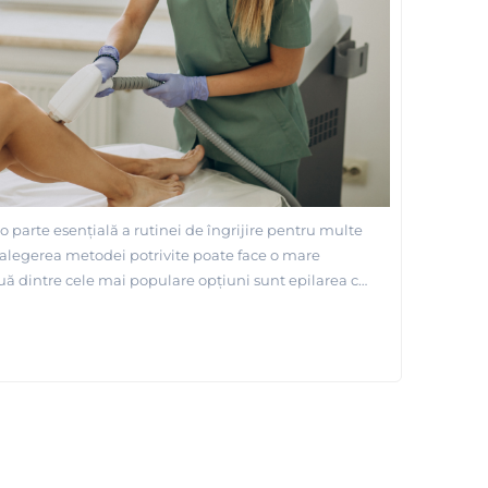
o parte esențială a rutinei de îngrijire pentru multe
 alegerea metodei potrivite poate face o mare
uă dintre cele mai populare opțiuni sunt epilarea cu
 metodă are avantaje și
iar decizia depinde de nevoile, bugetul și
fiecărei persoane. În acest articol, vom compara
etode pentru a te ajută să faci o alegere