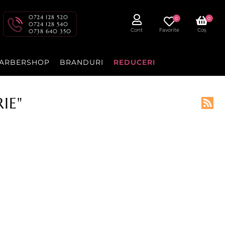
0724 128 520
0
0
0724 128 540
Cont
Favorite
Coș
0738 640 350
ARBERSHOP
BRANDURI
REDUCERI
IE"