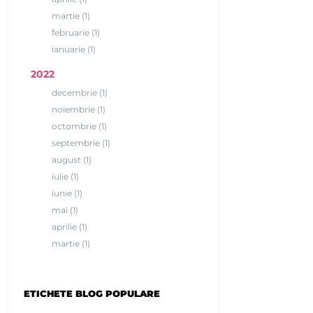
martie (1)
februarie (1)
ianuarie (1)
2022
decembrie (1)
noiembrie (1)
octombrie (1)
septembrie (1)
august (1)
iulie (1)
iunie (1)
mai (1)
aprilie (1)
martie (1)
ETICHETE BLOG POPULARE