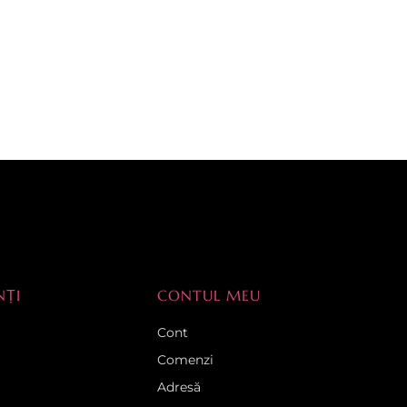
NȚI
CONTUL MEU
Cont
Comenzi
Adresă