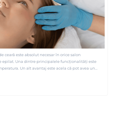
e ceară este absolut necesar în orice salon
 epilat. Una dintre principalele funcționalități este
mperatura. Un alt avantaj este acela că pot avea unul
cuve pentru încălzire, astfel încât se pot utiliza
mule de ceară în timpul unei sesiuni de epilare.