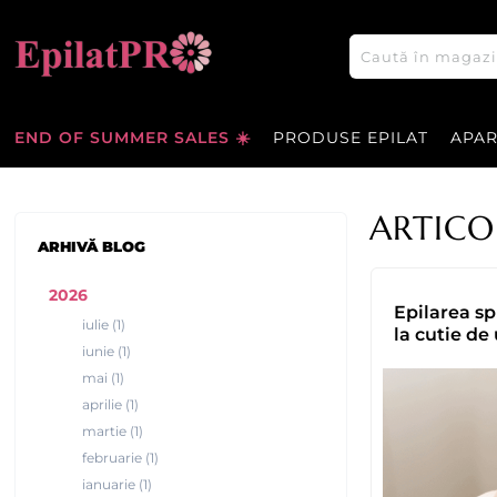
END OF SUMMER SALES ☀️
PRODUSE EPILAT
APA
ARTICO
ARHIVĂ BLOG
2026
Epilarea sp
iulie (1)
la cutie de
iunie (1)
mai (1)
aprilie (1)
martie (1)
februarie (1)
ianuarie (1)