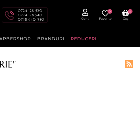
0724 128 520
0
0
0724 128 540
Cont
Favorite
Coș
0738 640 350
ARBERSHOP
BRANDURI
REDUCERI
RIE"