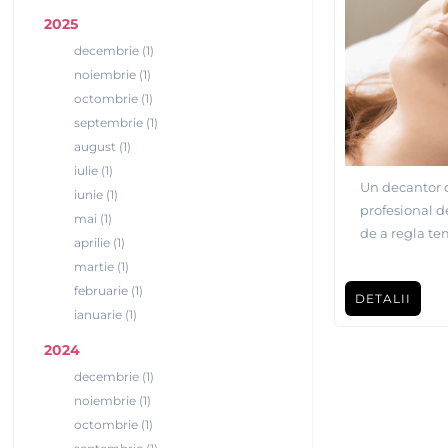
2025
decembrie (1)
noiembrie (1)
octombrie (1)
septembrie (1)
august (1)
iulie (1)
Un decantor d
iunie (1)
profesional de
mai (1)
de a regla te
aprilie (1)
sau mai multe 
martie (1)
mai multe for
februarie (1)
DETALII
ianuarie (1)
2024
decembrie (1)
noiembrie (1)
octombrie (1)