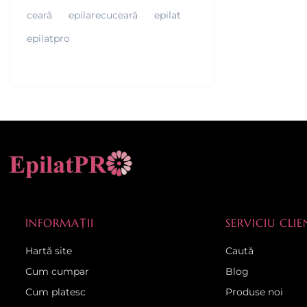
ceară
epilarecuceară
epilat
epilatpro
INFORMAȚII
SERVICIU CLIE
Hartă site
Caută
Cum cumpar
Blog
Cum platesc
Produse noi