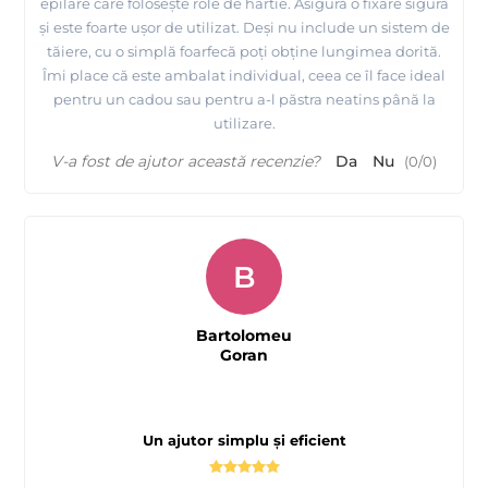
epilare care folosește role de hârtie. Asigură o fixare sigură
și este foarte ușor de utilizat. Deși nu include un sistem de
tăiere, cu o simplă foarfecă poți obține lungimea dorită.
Îmi place că este ambalat individual, ceea ce îl face ideal
pentru un cadou sau pentru a-l păstra neatins până la
utilizare.
V-a fost de ajutor această recenzie?
Da
Nu
(
0
/
0
)
B
Bartolomeu
Goran
Un ajutor simplu și eficient