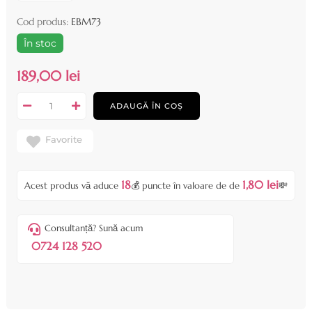
Cod produs:
EBM73
În stoc
189,00 lei
ADAUGĂ ÎN COȘ
Favorite
18
1,80 lei
Acest produs vă aduce
💰 puncte în valoare de de
💸
Consultanță? Sună acum
0724 128 520