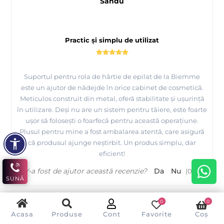
Sandu
Practic și simplu de utilizat
Suportul pentru rola de hârtie de epilat de la Biemme
este un ajutor de nădejde în orice cabinet de cosmetică.
Meticulos construit din metal, oferă stabilitate și ușurință
în utilizare. Deși nu are un sistem pentru tăiere, este foarte
ușor să folosești o foarfecă pentru această operațiune.
Plusul pentru mine a fost ambalarea atentă, care asigură
că produsul ajunge neștirbit. Un produs simplu, dar
eficient!
V-a fost de ajutor această recenzie?
Da
Nu
(
0
/
0
)
SUNĂ
0
0
Acasa
Produse
Cont
Favorite
Coș
D