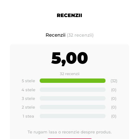
RECENZII
Recenzii
(32 recenzii)
5,00
32 recenzii
5 stele
(32)
4 stele
(0)
3 stele
(0)
2 stele
(0)
1 stea
(0)
Te rugam lasa o recenzie despre produs.