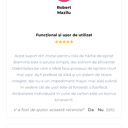
Robert
Mazilu
Funcțional și ușor de utilizat
Acest suport din metal pentru rola de hârtie de epilat
Biemme este o soluție simplă, dar extrem de eficientă!
Stabilitatea pe care o oferă face procesul de epilare mult
mai ușor. Aș fi preferat să aibă și un sistem de tăiere
integrat, dar nu e un impediment major, mai ales având
în vedere cât de ușor este să folosești o foarfecă.
Ambalarea individuală în cutie de carton este un bonus
binevenit.
V-a fost de ajutor această recenzie?
Da
Nu
(
0
/
0
)