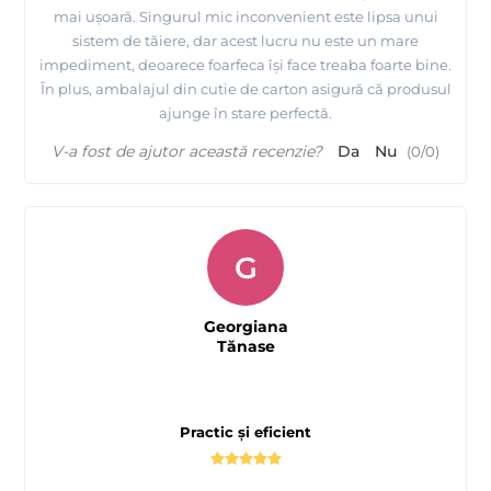
mai ușoară. Singurul mic inconvenient este lipsa unui
sistem de tăiere, dar acest lucru nu este un mare
impediment, deoarece foarfeca își face treaba foarte bine.
În plus, ambalajul din cutie de carton asigură că produsul
ajunge în stare perfectă.
V-a fost de ajutor această recenzie?
Da
Nu
(
0
/
0
)
G
Georgiana
Tănase
Practic și eficient