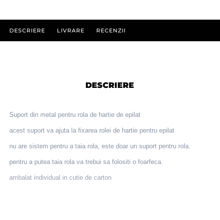
DESCRIERE
LIVRARE
RECENZII
DESCRIERE
Suport din metal pentru rola de hartie de epilat
acest suport va ajuta la fixarea rolei de hartie pentru epilat
nu are sistem pentru a taia rola, este doar un suport pentru rola.
pentru a putea taia rola va trebui sa folositi o foarfeca.
ambalat individual in cutie de carton