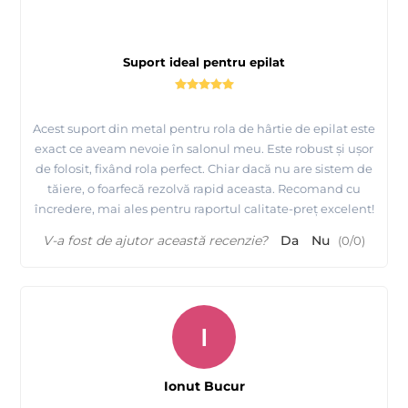
Suport ideal pentru epilat
Acest suport din metal pentru rola de hârtie de epilat este
exact ce aveam nevoie în salonul meu. Este robust și ușor
de folosit, fixând rola perfect. Chiar dacă nu are sistem de
tăiere, o foarfecă rezolvă rapid aceasta. Recomand cu
încredere, mai ales pentru raportul calitate-preț excelent!
V-a fost de ajutor această recenzie?
Da
Nu
(
0
/
0
)
I
Ionut Bucur