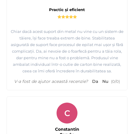
Practic și eficient
Chiar dacă acest suport din metal nu vine cu un sistem de
tăiere, își face treaba extrem de bine. Stabilitatea
asigurată de suport face procesul de epilat mai ușor și fără
complicații. Da, ai nevoie de o foarfecă pentru a tăia rola,
dar pentru mine nu a fost o problemă. Produsul vine
ambalat individual într-o cutie de carton bine realizată,
ceea ce îmi oferă încredere în durabilitatea sa.
V-a fost de ajutor această recenzie?
Da
Nu
(
0
/
0
)
C
Constantin