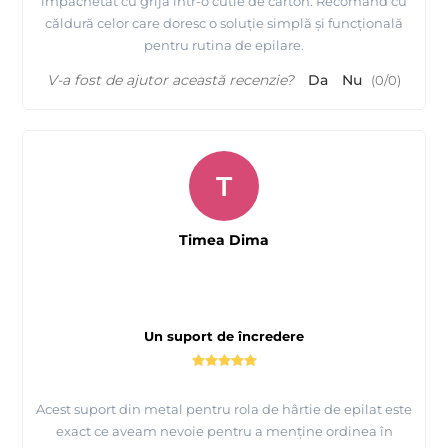
împachetat cu grijă într-o cutie de carton. Recomand cu
căldură celor care doresc o soluție simplă și funcțională
pentru rutina de epilare.
V-a fost de ajutor această recenzie?
Da
Nu
(
0
/
0
)
T
Timea Dima
Un suport de încredere
Acest suport din metal pentru rola de hârtie de epilat este
exact ce aveam nevoie pentru a menține ordinea în