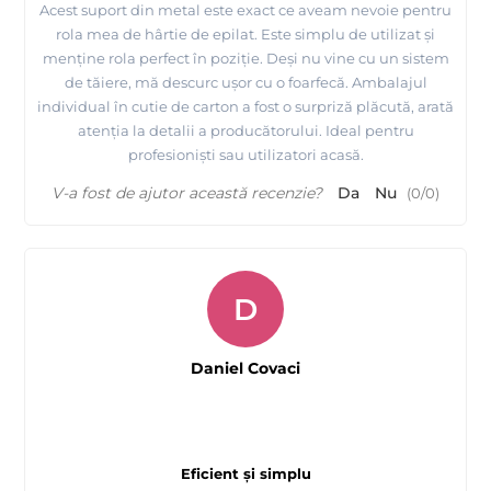
Acest suport din metal este exact ce aveam nevoie pentru
rola mea de hârtie de epilat. Este simplu de utilizat și
menține rola perfect în poziție. Deși nu vine cu un sistem
de tăiere, mă descurc ușor cu o foarfecă. Ambalajul
individual în cutie de carton a fost o surpriză plăcută, arată
atenția la detalii a producătorului. Ideal pentru
profesioniști sau utilizatori acasă.
V-a fost de ajutor această recenzie?
Da
Nu
(
0
/
0
)
D
Daniel Covaci
Eficient și simplu