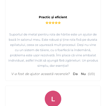
Practic și eficient
Suportul de metal pentru rola de hârtie este un ajutor de
bază în salonul meu. Este robust și ține rola fixă pe durata
epilatului, ceea ce ușurează mult procesul. Deși nu vine
cu un sistem de tăiere, cu o foarfecă la îndemână,
problema este ușor rezolvată. Îmi place că vine ambalat
individual, astfel încât să ajungă fără zgârieturi. Un produs
simplu, dar esențial!
V-a fost de ajutor această recenzie?
Da
Nu
(
0
/
0
)
L