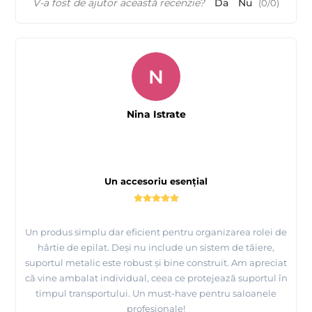
V-a fost de ajutor această recenzie?
Da
Nu
(
0
/
0
)
N
Nina Istrate
Un accesoriu esențial
Un produs simplu dar eficient pentru organizarea rolei de
hârtie de epilat. Deși nu include un sistem de tăiere,
suportul metalic este robust și bine construit. Am apreciat
că vine ambalat individual, ceea ce protejează suportul în
timpul transportului. Un must-have pentru saloanele
profesionale!