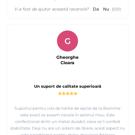
V-a fost de ajutor această recenzie?
Da
Nu
(
0
/
0
)
G
Gheorghe
Cioara
Un suport de calitate superioară
Suportul pentru rola de hârtie de epilat de la Biemme
este exact ce aveam nevoie în salonul meu. Este
confecționat dintr-un metal durabil, ceea ce îi conferă
stabilitate. Deși nu are un sistem de tăiere, acest aspect nu
este o problemă pentru mine, deoarece folosesc