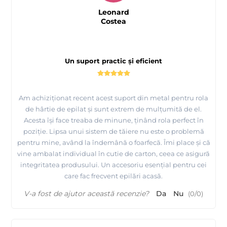
Leonard
Costea
Un suport practic și eficient
Am achiziționat recent acest suport din metal pentru rola
de hârtie de epilat și sunt extrem de mulțumită de el.
Acesta își face treaba de minune, ținând rola perfect în
poziție. Lipsa unui sistem de tăiere nu este o problemă
pentru mine, având la îndemână o foarfecă. Îmi place și că
vine ambalat individual în cutie de carton, ceea ce asigură
integritatea produsului. Un accesoriu esențial pentru cei
care fac frecvent epilări acasă.
V-a fost de ajutor această recenzie?
Da
Nu
(
0
/
0
)