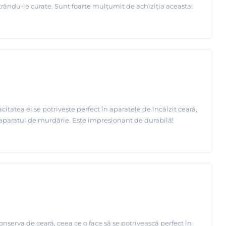
trându-le curate. Sunt foarte mulțumit de achiziția aceasta!
itatea ei se potrivește perfect în aparatele de încălzit ceară,
s aparatul de murdărie. Este impresionant de durabilă!
onserva de ceară, ceea ce o face să se potrivească perfect în