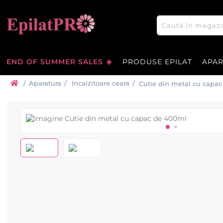
END OF SUMMER SALES ☀️
PRODUSE EPILAT
APA
/
Aparatura
/
Incalzitoare ceara
/
Cutie din metal cu capa