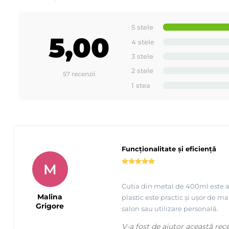
5 stele
5,00
4 stele
3 stele
2 stele
57 recenzii
1 stea
Funcționalitate și eficiență
M
Cutia din metal de 400ml este al
Malina
plastic este practic și ușor de 
Grigore
salon sau utilizare personală.
V-a fost de ajutor această rec