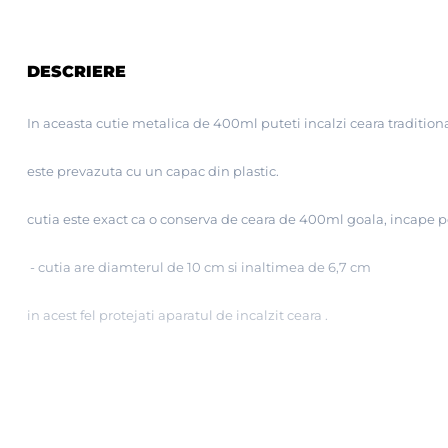
DESCRIERE
In aceasta cutie metalica de 400ml puteti incalzi ceara traditiona
este prevazuta cu un capac din plastic.
cutia este exact ca o conserva de ceara de 400ml goala, incape p
- cutia are diamterul de 10 cm si inaltimea de 6,7 cm
in acest fel protejati aparatul de incalzit ceara .