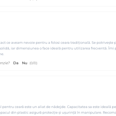
ct ce aveam nevoie pentru a folosi ceara tradițională. Se potrivește 
lidă, iar dimensiunea o face ideală pentru utilizarea frecventă. Îmi p
ne.
enzie?
Da
Nu
(
0
/
0
)
pentru ceară este un aliat de nădejde. Capacitatea sa este ideală pentr
apacul din plastic asigură protecție și ușurință în manipulare. Recom