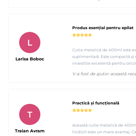
Produs esențial pentru epilat
L
Cutia metalică de 400ml este exa
suplimentară. Este compactă și so
Larisa Boboc
investiție excelentă pentru orici
V-a fost de ajutor această rec
Practică și funcțională
T
Această cutie metalică de 400ml 
Traian Avram
încălzit este un mare avantaj. C