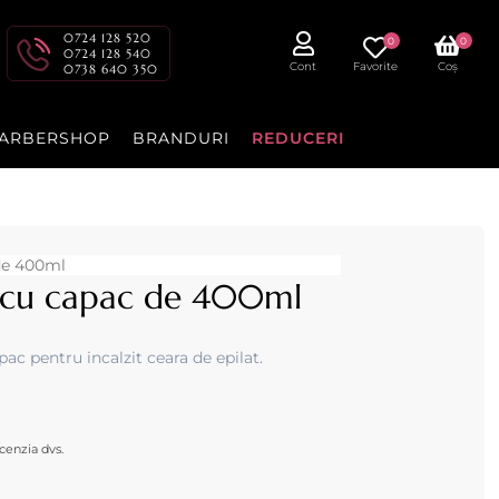
0724 128 520
0
0
0724 128 540
Cont
Favorite
Coș
0738 640 350
ARBERSHOP
BRANDURI
REDUCERI
l cu capac de 400ml
ac pentru incalzit ceara de epilat.
cenzia dvs.