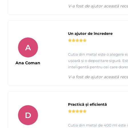
V-a fost de ajutor această rec
Un ajutor de încredere
A
Cutia din metal este o alegere e
ușoară și o depozitare sigură. Es
Ana Coman
inteligentă pentru cei care dores
V-a fost de ajutor această rec
Practică și eficientă
D
Cutia din metal de 400 ml este i