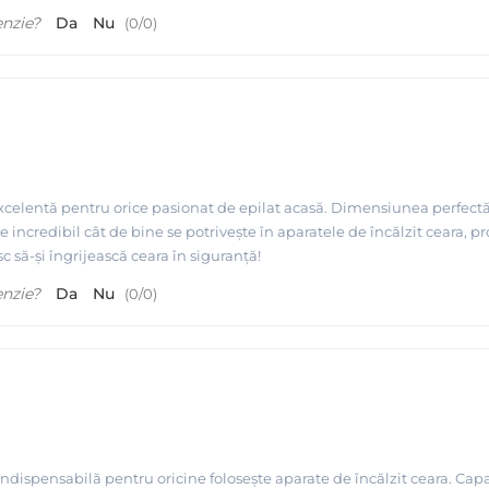
enzie?
Da
Nu
(
0
/
0
)
xcelentă pentru orice pasionat de epilat acasă. Dimensiunea perfectă 
te incredibil cât de bine se potrivește în aparatele de încălzit ceara, p
c să-și îngrijească ceara în siguranță!
enzie?
Da
Nu
(
0
/
0
)
ndispensabilă pentru oricine folosește aparate de încălzit ceara. Capa