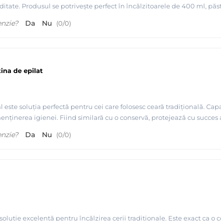
tate. Produsul se potrivește perfect în încălzitoarele de 400 ml, păs
enzie?
Da
Nu
(
0
/
0
)
tina de epilat
ste soluția perfectă pentru cei care folosesc ceară tradițională. Capac
 menținerea igienei. Fiind similară cu o conservă, protejează cu succe
enzie?
Da
Nu
(
0
/
0
)
luție excelentă pentru încălzirea cerii tradiționale. Este exact ca o c