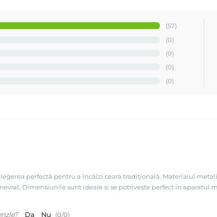
(57)
(0)
(0)
(0)
(0)
egerea perfectă pentru a încălzi ceara tradițională. Materialul metali
manevrat. Dimensiunile sunt ideale și se potrivește perfect în aparatu
enzie?
Da
Nu
(
0
/
0
)