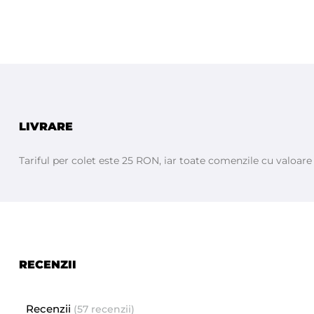
LIVRARE
Tariful per colet este 25 RON, iar toate comenzile cu valoar
RECENZII
Recenzii
(57 recenzii)