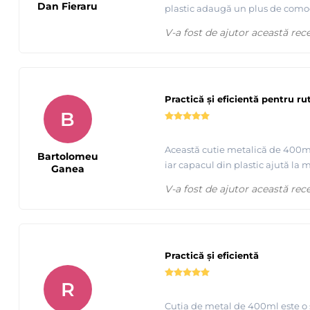
Dan Fieraru
plastic adaugă un plus de comodi
V-a fost de ajutor această rec
Practică și eficientă pentru ru
B
Această cutie metalică de 400ml e
Bartolomeu
iar capacul din plastic ajută la
Ganea
V-a fost de ajutor această rec
Practică și eficientă
R
Cutia de metal de 400ml este o so