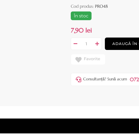
Cod produs:
PRO48
În stoc
7,90 lei
ADAUGĂ ÎN
Favorite
072
Consultanță? Sună acum