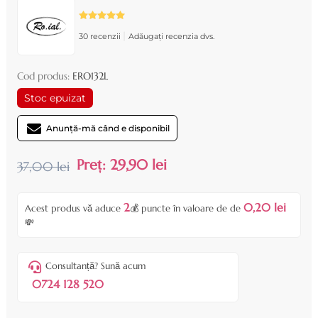
|
30 recenzii
Adăugați recenzia dvs.
Cod produs:
ERO132L
Stoc epuizat
Anunță-mă când e disponibil
Preț:
29,90 lei
37,00 lei
2
0,20 lei
Acest produs vă aduce
💰 puncte în valoare de de
💸
Consultanță? Sună acum
0724 128 520