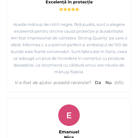
Excelență în protecție
Aceste mănuși de nitril negre, fără pudră, sunt o alegere
excelentă pentru oricine caută protecție și durabilitate.
Am fost impresionat de calitatea 'Strong Quality' pe care o
oferă. Mărimea L s-a potrivit perfect și ambalajul de 100 de
bucăți este foarte convenabil. Sunt fabricate în Italia, ceea
ce adaugă un plus de încredere în comerțul cu produse
deosebite. Le recomand cu căldură oricui are nevoie de
mănuși fiabile.
V-a fost de ajutor această recenzie?
Da
Nu
(
0
/
0
)
E
Emanuel
Nica