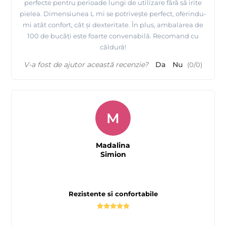
perfecte pentru perioade lungi de utilizare fără să irite
pielea. Dimensiunea L mi se potrivește perfect, oferindu-
mi atât confort, cât și dexteritate. În plus, ambalarea de
100 de bucăți este foarte convenabilă. Recomand cu
căldură!
V-a fost de ajutor această recenzie?
Da
Nu
(
0
/
0
)
M
Madalina
Simion
Rezistente si confortabile