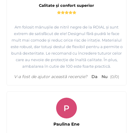
Calitate și confort superior
Am folosit mănușile de nitril negre de la ROIAL și sunt
extrem de satisfăcut de ele! Designul fără pudră le face
mult mai comode și reduc orice risc de iritație. Materialul
este robust, dar totuși destul de flexibil pentru a permite o
bună dexteritate. Le recomand cu încredere tuturor celor
care au nevoie de protecție de înaltă calitate. În plus,
ambalarea în cutie de 100 este foarte practică.
V-a fost de ajutor această recenzie?
Da
Nu
(
0
/
0
)
P
Paulina Ene