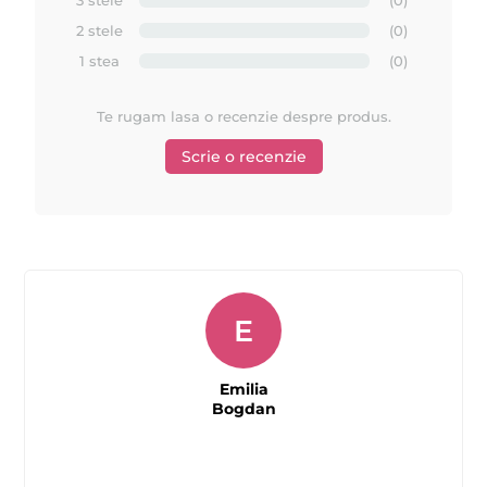
2 stele
(0)
1 stea
(0)
Te rugam lasa o recenzie despre produs.
Scrie o recenzie
E
Emilia
Bogdan