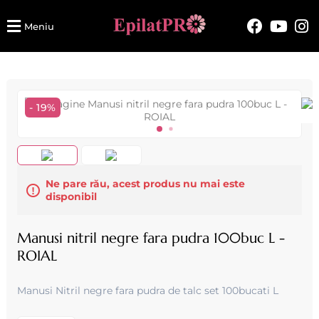
Meniu
- 19%
Ne pare rău, acest produs nu mai este
disponibil
Manusi nitril negre fara pudra 100buc L -
ROIAL
Manusi Nitril negre fara pudra de talc set 100bucati L