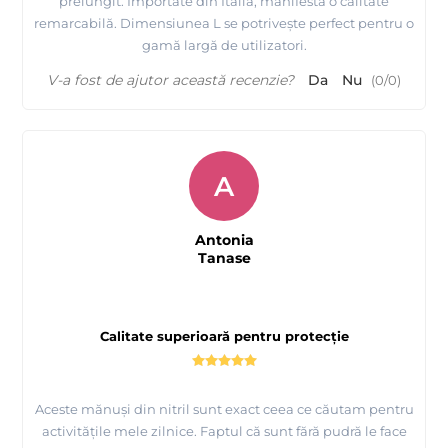
prelungit. Importate din Italia, manifestă o calitate
remarcabilă. Dimensiunea L se potrivește perfect pentru o
gamă largă de utilizatori.
V-a fost de ajutor această recenzie?
Da
Nu
(
0
/
0
)
A
Antonia
Tanase
Calitate superioară pentru protecție
Aceste mănuși din nitril sunt exact ceea ce căutam pentru
activitățile mele zilnice. Faptul că sunt fără pudră le face