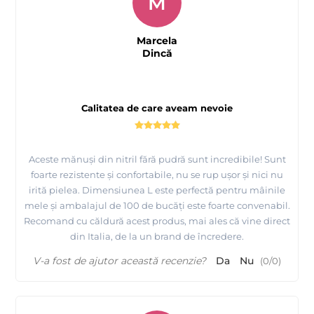
M
Marcela
Dincă
Calitatea de care aveam nevoie
Aceste mănuși din nitril fără pudră sunt incredibile! Sunt
foarte rezistente și confortabile, nu se rup ușor și nici nu
irită pielea. Dimensiunea L este perfectă pentru mâinile
mele și ambalajul de 100 de bucăți este foarte convenabil.
Recomand cu căldură acest produs, mai ales că vine direct
din Italia, de la un brand de încredere.
V-a fost de ajutor această recenzie?
Da
Nu
(
0
/
0
)