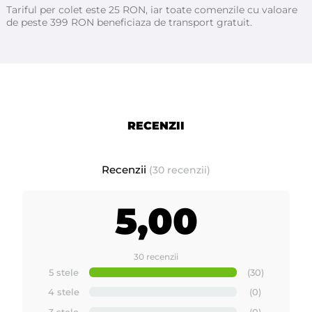
Tariful per colet este 25 RON, iar toate comenzile cu valoare
de peste 399 RON beneficiaza de transport gratuit.
RECENZII
Recenzii
(30 recenzii)
5,00
30 recenzii
5 stele
(30)
4 stele
(0)
3 stele
(0)