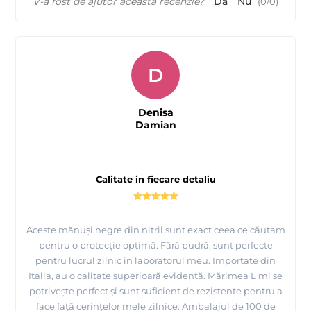
V-a fost de ajutor această recenzie?
Da
Nu
(
0
/
0
)
D
Denisa
Damian
Calitate in fiecare detaliu
Aceste mănuși negre din nitril sunt exact ceea ce căutam
pentru o protecție optimă. Fără pudră, sunt perfecte
pentru lucrul zilnic în laboratorul meu. Importate din
Italia, au o calitate superioară evidentă. Mărimea L mi se
potrivește perfect și sunt suficient de rezistente pentru a
face față cerințelor mele zilnice. Ambalajul de 100 de