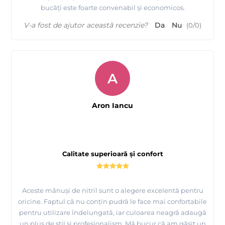
bucăți este foarte convenabil și economicos.
V-a fost de ajutor această recenzie?
Da
Nu
(
0
/
0
)
A
Aron Iancu
Calitate superioară și confort
Aceste mănuși de nitril sunt o alegere excelentă pentru
oricine. Faptul că nu conțin pudră le face mai confortabile
pentru utilizare îndelungată, iar culoarea neagră adaugă
un plus de stil și profesionalism. Mă bucur că am găsit un