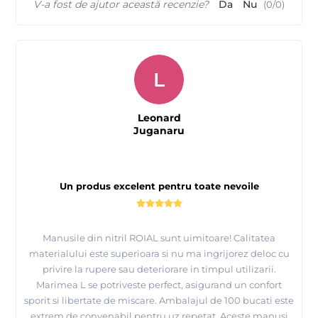
V-a fost de ajutor această recenzie?
Da
Nu
(
0
/
0
)
L
Leonard
Juganaru
Un produs excelent pentru toate nevoile
Manusile din nitril ROIAL sunt uimitoare! Calitatea
materialului este superioara si nu ma ingrijorez deloc cu
privire la rupere sau deteriorare in timpul utilizarii.
Marimea L se potriveste perfect, asigurand un confort
sporit si libertate de miscare. Ambalajul de 100 bucati este
extrem de convenabil pentru uz repetat. Aceste manusi