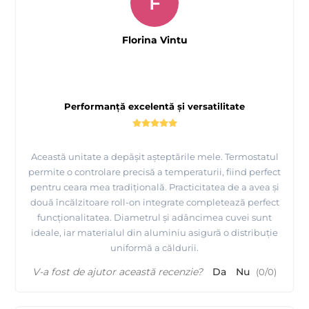
F
Florina Vintu
Performanță excelentă și versatilitate
Această unitate a depășit așteptările mele. Termostatul
permite o controlare precisă a temperaturii, fiind perfect
pentru ceara mea tradițională. Practicitatea de a avea și
două încălzitoare roll-on integrate completează perfect
funcționalitatea. Diametrul și adâncimea cuvei sunt
ideale, iar materialul din aluminiu asigură o distribuție
uniformă a căldurii.
V-a fost de ajutor această recenzie?
Da
Nu
(
0
/
0
)