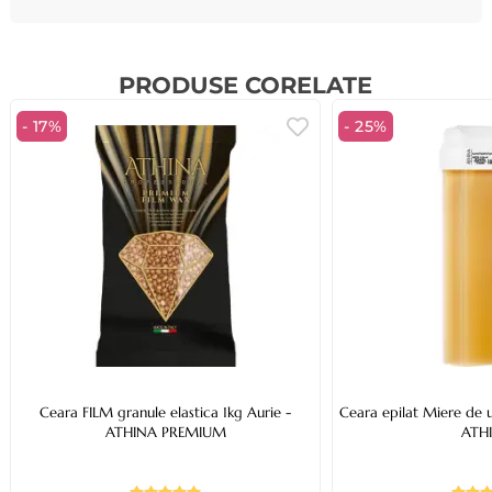
PRODUSE CORELATE
- 17%
- 25%
Ceara FILM granule elastica 1kg Aurie -
Ceara epilat Miere de u
ATHINA PREMIUM
ATH