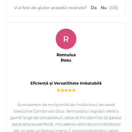
V-a fost de ajutor această recenzie?
Da
Nu
(
0
/
0
)
R
Romulus
Rosu
Eficiență și Versatilitate Imbatabilă
Sunt extrem de mulțumită de încălzitorul de ceară
Executive Combinato Duo. Termostatul reglabil oferă o
gamă largă de temperaturi, ceea ce îmi permite să găsesc
rapid setarea perfectă. Includerea celor două încălzitoare
roll-on este un bonus imens. Îl recomand oricărui salon