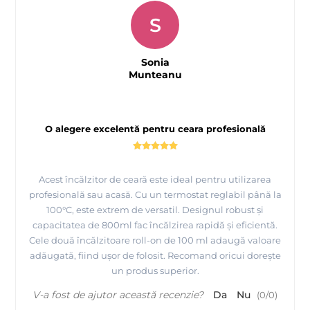
S
Sonia
Munteanu
O alegere excelentă pentru ceara profesională
Acest încălzitor de ceară este ideal pentru utilizarea
profesională sau acasă. Cu un termostat reglabil până la
100°C, este extrem de versatil. Designul robust și
capacitatea de 800ml fac încălzirea rapidă și eficientă.
Cele două încălzitoare roll-on de 100 ml adaugă valoare
adăugată, fiind ușor de folosit. Recomand oricui dorește
un produs superior.
V-a fost de ajutor această recenzie?
Da
Nu
(
0
/
0
)