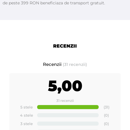
de peste 399 RON beneficiaza de transport gratuit.
Aceasta taxa se adauga pe factura de catre importatorii sau
producatorii echipamentelor electrice si electronice (EEE) si
trebuie evidentiata separat ca si pozitie pe factura. Taxa ajunge
la stat pentru a putea gestiona colectarea deseurilor de
echipamente electrice si electronice (DEEE).
RECENZII
Calitate superioara.
Recenzii
(31 recenzii)
5,00
31 recenzii
5 stele
(31)
4 stele
(0)
3 stele
(0)