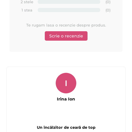
2 stele
(0)
1 stea
(0)
Te rugam lasa o recenzie despre produs.
Scrie o recenzie
I
Irina Ion
Un încălzitor de ceară de top