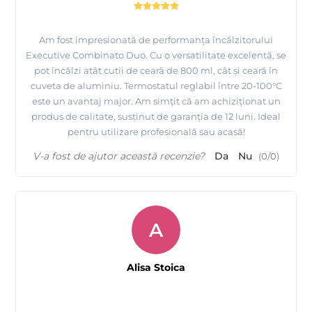
Am fost impresionată de performanța încălzitorului
Executive Combinato Duo. Cu o versatilitate excelentă, se
pot încălzi atât cutii de ceară de 800 ml, cât și ceară în
cuveta de aluminiu. Termostatul reglabil între 20-100°C
este un avantaj major. Am simțit că am achiziționat un
produs de calitate, susținut de garanția de 12 luni. Ideal
pentru utilizare profesională sau acasă!
V-a fost de ajutor această recenzie?
Da
Nu
(
0
/
0
)
A
Alisa Stoica