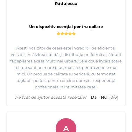
Rădulescu
Un dispozitiv esențial pentru epilare
Acest încălzitor de ceară este incredibil de eficient și
versatil. Încălzirea rapidă și distribuția uniformă a căldurii
fac epilarea acasă mult mai ușoară. Cele două încălzitoare
roll-on sunt un mare plus, mai ales pentru zonele mai
mici. Un produs de calitate superioară, cu termostat
reglabil, perfect pentru oricine dorește o experiență
profesională în intimitatea casei.
V-a fost de ajutor această recenzie?
Da
Nu
(
0
/
0
)
A