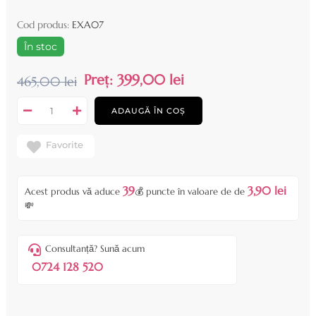
Cod produs:
EXA07
În stoc
Preț:
399,00 lei
465,00 lei
ADAUGĂ ÎN COȘ
Favorite
39
3,90 lei
Acest produs vă aduce
💰 puncte în valoare de de
💸
Consultanță? Sună acum
0724 128 520