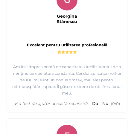
G
Georgina
Stănescu
Excelent pentru utilizarea profesională
Am fost impresionată de capacitatea incălzitorului de a
menține temperatura constantă. Cei doi aplicatori roll-on
de 100 ml sunt un bonus grozav, mai ales pentru
reîmprospătări rapide. Îl găsesc extrem de util în salonul
meu.
V-a fost de ajutor această recenzie?
Da
Nu
(
0
/
0
)