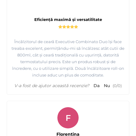
Eficiență maximă și versatilitate
Încălzitorul de ceară Executive Combinato Duo își face
treaba excelent, permițându-mi să încălzesc atât cutii de
800ml, cât și ceară tradițională cu ușurință, datorită
termostatului precis. Este un produs robust și de
încredere, cu o utilizare simplă. Două încălzitoare roll-on
incluse aduc un plus de comoditate.
V-a fost de ajutor această recenzie?
Da
Nu
(
0
/
0
)
F
Florentina