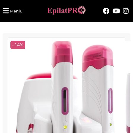
Meniu
- 14%