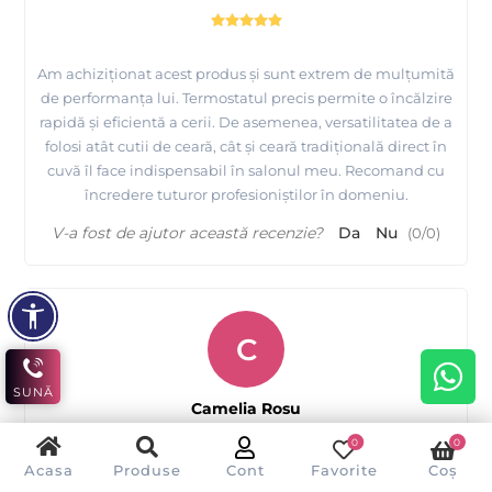
Am achiziționat acest produs și sunt extrem de mulțumită
de performanța lui. Termostatul precis permite o încălzire
rapidă și eficientă a cerii. De asemenea, versatilitatea de a
folosi atât cutii de ceară, cât și ceară tradițională direct în
cuvă îl face indispensabil în salonul meu. Recomand cu
încredere tuturor profesioniștilor în domeniu.
V-a fost de ajutor această recenzie?
Da
Nu
(
0
/
0
)
C
SUNĂ
Camelia Rosu
0
0
Acasa
Produse
Cont
Favorite
Coș