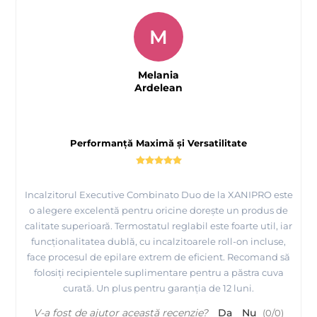
M
Melania
Ardelean
Performanță Maximă și Versatilitate
Incalzitorul Executive Combinato Duo de la XANIPRO este
o alegere excelentă pentru oricine dorește un produs de
calitate superioară. Termostatul reglabil este foarte util, iar
funcționalitatea dublă, cu incalzitoarele roll-on incluse,
face procesul de epilare extrem de eficient. Recomand să
folosiți recipientele suplimentare pentru a păstra cuva
curată. Un plus pentru garanția de 12 luni.
V-a fost de ajutor această recenzie?
Da
Nu
(
0
/
0
)