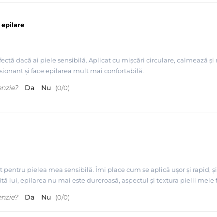
 epilare
fectă dacă ai piele sensibilă. Aplicat cu mișcări circulare, calmează 
sionant și face epilarea mult mai confortabilă.
enzie?
Da
Nu
(
0
/
0
)
ct pentru pielea mea sensibilă. Îmi place cum se aplică ușor și rapid,
tă lui, epilarea nu mai este dureroasă, aspectul și textura pielii mele
enzie?
Da
Nu
(
0
/
0
)