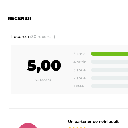
200 ml
prezentare: la flacon cu dozator de
.
RECENZII
Tutorial epilare cu ceara Roll-On
Premium StarSoft - Span
Recenzii
(30 recenzii)
5 stele
5,00
4 stele
3 stele
2 stele
30 recenzii
1 stea
Un partener de neînlocuit