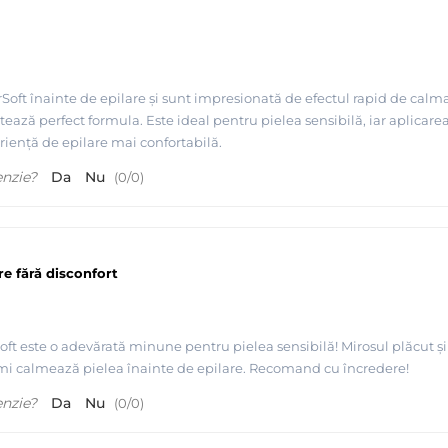
Soft înainte de epilare și sunt impresionată de efectul rapid de calma
ează perfect formula. Este ideal pentru pielea sensibilă, iar aplicarea 
iență de epilare mai confortabilă.
enzie?
Da
Nu
(
0
/
0
)
re fără disconfort
oft este o adevărată minune pentru pielea sensibilă! Mirosul plăcut și
re Starpil - Spania
îmi calmează pielea înainte de epilare. Recomand cu încredere!
enzie?
Da
Nu
(
0
/
0
)