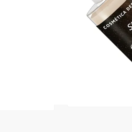
Cod produs:
ESP71
În stoc
32,00 lei
ADAUGĂ ÎN
Favorite
3
Acest produs vă aduce
💰 puncte 
072
Consultanță? Sună acum