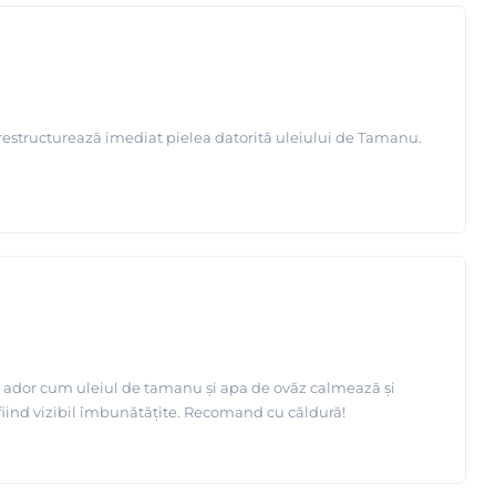
și restructurează imediat pielea datorită uleiului de Tamanu.
 și ador cum uleiul de tamanu și apa de ovăz calmează și
 fiind vizibil îmbunătățite. Recomand cu căldură!