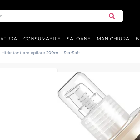
RATURA
CONSUMABILE
SALOANE
MANICHIURA
B
 Hidratant pre epilare 200ml - StarSoft
Gel Hidratant p
Gel Hidratant Pre Epilare 200m
Acest gel are efect puternic de 
|
30 recenzii
Adăugați re