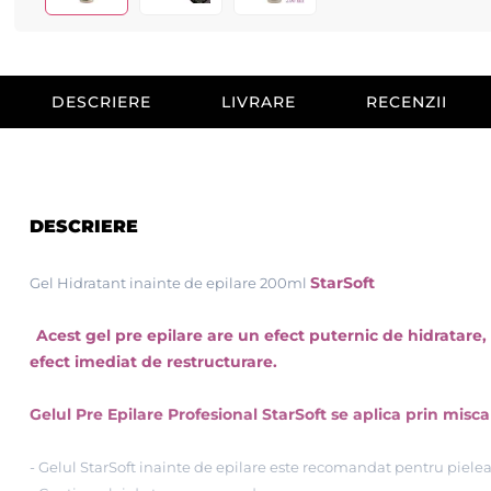
DESCRIERE
LIVRARE
RECENZII
DESCRIERE
StarSoft
Gel Hidratant inainte de epilare 200ml
Acest gel pre epilare are un efect puternic de hidratare
efect imediat de restructurare.
Gelul Pre Epilare Profesional StarSoft se aplica prin misca
- Gelul StarSoft inainte de epilare este recomandat pentru pielea