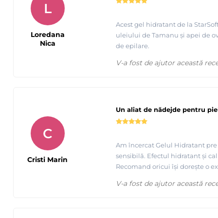
L
Epilare cu ceara Roll-On Sintetica
Premium StarSoft de la 
Acest gel hidratant de la StarSo
Loredana
uleiului de Tamanu și apei de ov
Nica
de epilare.
V-a fost de ajutor această rec
Un aliat de nădejde pentru pie
C
Am încercat Gelul Hidratant pre
sensibilă. Efectul hidratant și 
Cristi Marin
Recomand oricui își dorește o ex
V-a fost de ajutor această rec
Masterclass
Starpil StarSoft - Urmareste acest video !