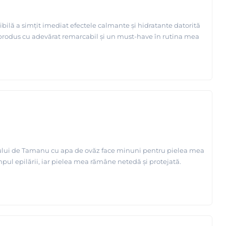
ibilă a simțit imediat efectele calmante și hidratante datorită
n produs cu adevărat remarcabil și un must-have în rutina mea
eiului de Tamanu cu apa de ovăz face minuni pentru pielea mea
mpul epilării, iar pielea mea rămâne netedă și protejată.