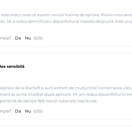
Starpil - Spania
ft este exact ceea ce aveam nevoie înainte de epilare. Pielea mea sens
ăz. Mi-a redus semnificativ disconfortul și roșeața obișnuită. Este u
enzie?
Da
Nu
(
0
/
0
)
lea sensibilă
 epilare de la StarSoft și sunt extrem de mulțumită! Combinarea ul
calmant se simte imediat după aplicare. Mi-am redus disconfortul în ti
periență de epilare fără reacții cutanate neplăcute.
enzie?
Da
Nu
(
0
/
0
)