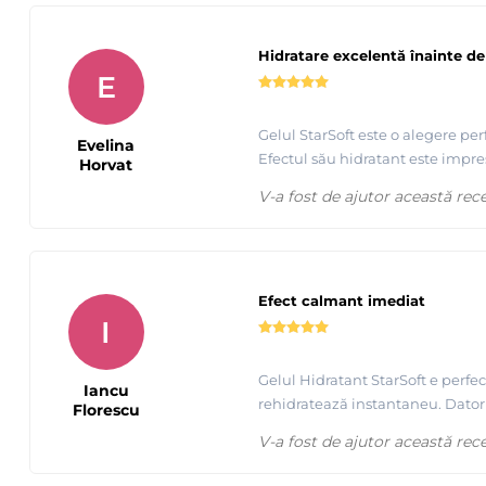
Hidratare excelentă înainte de
E
Gelul StarSoft este o alegere per
Evelina
Efectul său hidratant este impre
Horvat
V-a fost de ajutor această rec
Prezentare produse profesionale pentru epilare Starpil
Efect calmant imediat
I
Gelul Hidratant StarSoft e perfe
Iancu
rehidratează instantaneu. Datori
Florescu
V-a fost de ajutor această rec