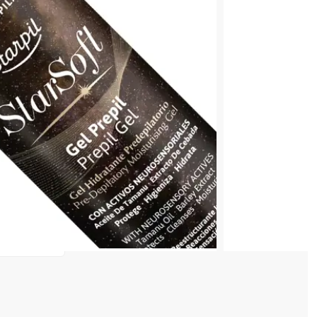
 COȘ
0,30 lei
în valoare de de
💸
4 128 520