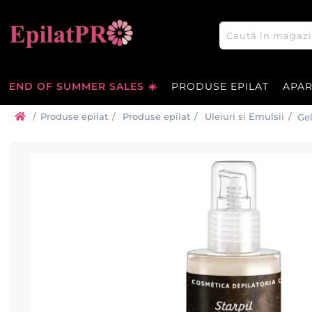
END OF SUMMER SALES ☀️
PRODUSE EPILAT
APA
/
Produse epilat
/
Produse epilat
/
Uleiuri si Emulsii
/
Gel