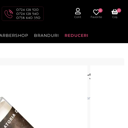
0724 128 520
0
0
0724 128 540
Cont
Favorite
Coș
0738 640 350
ARBERSHOP
BRANDURI
REDUCERI
re epilare 200ml - StarSoft
l StarSoft.
hidratare si pregateste pielea inainte de epilare.
cenzia dvs.