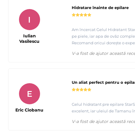
Hidratare înainte de epilare
I
Am încercat Gelul Hidratant Star
Iulian
pe piele, iar apa de ovăz complet
Vasilescu
Recomand oricui dorește o exper
V-a fost de ajutor această rec
Un aliat perfect pentru o epila
E
Gelul hidratant pre epilare StarS
Tutorial Starpil, urmariti cum se apilca produsele de epila
Eric Ciobanu
excelent, iar uleiul de Tamanu 
V-a fost de ajutor această rec