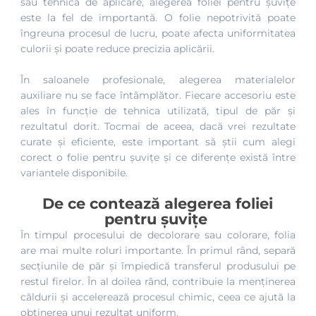
sau tehnica de aplicare, alegerea foliei pentru șuvițe
este la fel de importantă. O folie nepotrivită poate
îngreuna procesul de lucru, poate afecta uniformitatea
culorii și poate reduce precizia aplicării.
În saloanele profesionale, alegerea materialelor
auxiliare nu se face întâmplător. Fiecare accesoriu este
ales în funcție de tehnica utilizată, tipul de păr și
rezultatul dorit. Tocmai de aceea, dacă vrei rezultate
curate și eficiente, este important să știi cum alegi
corect o folie pentru șuvițe și ce diferențe există între
variantele disponibile.
De ce contează alegerea foliei
pentru șuvițe
În timpul procesului de decolorare sau colorare, folia
are mai multe roluri importante. În primul rând, separă
secțiunile de păr și împiedică transferul produsului pe
restul firelor. În al doilea rând, contribuie la menținerea
căldurii și accelerează procesul chimic, ceea ce ajută la
obținerea unui rezultat uniform.