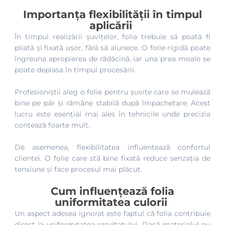
Importanța flexibilității în timpul
aplicării
În timpul realizării șuvițelor, folia trebuie să poată fi
pliată și fixată ușor, fără să alunece. O folie rigidă poate
îngreuna apropierea de rădăcină, iar una prea moale se
poate deplasa în timpul procesării.
Profesioniștii aleg o folie pentru șuvițe care se mulează
bine pe păr și rămâne stabilă după împachetare. Acest
lucru este esențial mai ales în tehnicile unde precizia
contează foarte mult.
De asemenea, flexibilitatea influențează confortul
clientei. O folie care stă bine fixată reduce senzația de
tensiune și face procesul mai plăcut.
Cum influențează folia
uniformitatea culorii
Un aspect adesea ignorat este faptul că folia contribuie
direct la uniformitatea rezultatului. Dacă materialul nu