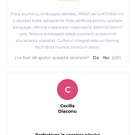
Folia aluminiu embosată ANIMAL PRINT de la ATHINA mi-
a depășit toate așteptările. Este perfectă pentru suvițele
balayage, oferind o separare impecabilă datorită lățimii
sale. Textura embosată aderă excelent, prevenind
alunecarea vopselei. Cutterul integrat este un bonus,
facilitând munca zilnică în salon.
V-a fost de ajutor această recenzie?
Da
Nu
(
0
/
0
)
C
Cecilia
Diaconu
Perfecțiune în vopsirea părului