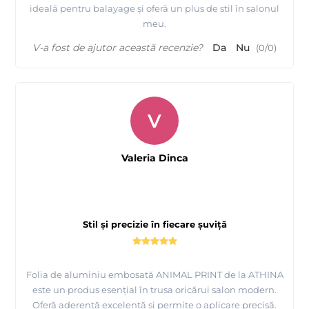
ideală pentru balayage și oferă un plus de stil în salonul
meu.
V-a fost de ajutor această recenzie?
Da
Nu
(
0
/
0
)
V
Valeria Dinca
Stil și precizie în fiecare șuviță
Folia de aluminiu embosată ANIMAL PRINT de la ATHINA
este un produs esențial în trusa oricărui salon modern.
Oferă aderență excelentă și permite o aplicare precisă.