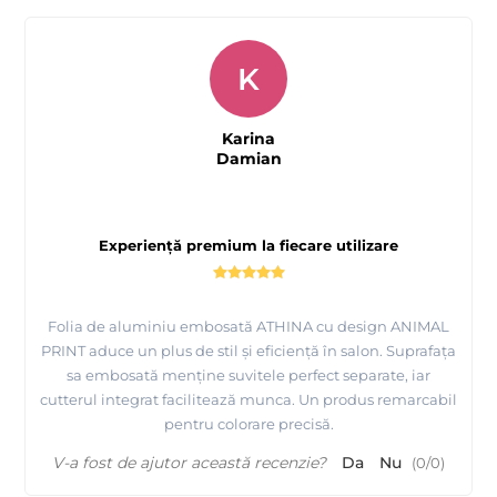
K
Karina
Damian
Experiență premium la fiecare utilizare
Folia de aluminiu embosată ATHINA cu design ANIMAL
PRINT aduce un plus de stil și eficiență în salon. Suprafața
sa embosată menține suvitele perfect separate, iar
cutterul integrat facilitează munca. Un produs remarcabil
pentru colorare precisă.
V-a fost de ajutor această recenzie?
Da
Nu
(
0
/
0
)