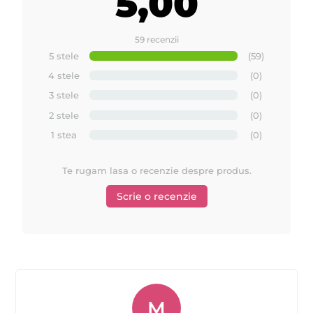
5,00
59 recenzii
5 stele
(59)
4 stele
(0)
3 stele
(0)
2 stele
(0)
1 stea
(0)
Te rugam lasa o recenzie despre produs.
Scrie o recenzie
M