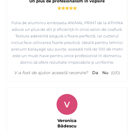
Un plus de profesionalism în vopsire
Folia de aluminiu embosata ANIMAL PRINT de la ATHINA
aduce un plus de stil și eficiență în orice salon de coafură.
Textura aderentă asigură o fixare perfectă, iar cutterul
inclus face utilizarea foarte practică. Ideală pentru tehnici
precum balayage sau șuvițe, această rolă de 100 de metri
este un must-have pentru orice profesionist în domeniu
dornic să ofere rezultate impecabile și uniforme.
V-a fost de ajutor această recenzie?
Da
Nu
(
0
/
0
)
V
Veronica
Bădescu