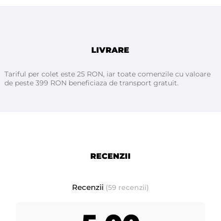
Rola generoasa de 100 metri este potrivita pentru utilizarea zilnica, iar
cutterul integrat permite sectionarea usoara a foliei la dimensiunea
dorita, contribuind la un proces de lucru precis si constant. Folia
aluminiu embosata ATHINA ajuta la obtinerea unor rezultate uniforme
si bine definite, conforme cu standardele profesionale din salon.
LIVRARE
Tariful per colet este 25 RON, iar toate comenzile cu valoare
de peste 399 RON beneficiaza de transport gratuit.
RECENZII
Recenzii
(59 recenzii)