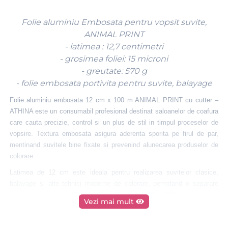
Folie aluminiu Embosata pentru vopsit suvite,
ANIMAL PRINT
- latimea : 12,7 centimetri
- grosimea foliei: 15 microni
- greutate: 570 g
- folie embosata portivita pentru suvite, balayage
Folie aluminiu embosata 12 cm x 100 m ANIMAL PRINT cu cutter –
ATHINA este un consumabil profesional destinat saloanelor de coafura
care cauta precizie, control si un plus de stil in timpul proceselor de
vopsire. Textura embosata asigura aderenta sporita pe firul de par,
mentinand suvitele bine fixate si prevenind alunecarea produselor de
colorare.
Latimea de 12 cm este ideala pentru realizarea suvitelor clasice,
balayage si alte tehnici moderne de colorare, permitand o separare
clara si o aplicare controlata. Designul ANIMAL PRINT adauga un
Vezi mai mult
aspect distinct si profesional postului de lucru, fiind apreciat in
saloanele care pun accent pe detalii si imagine.