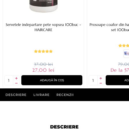
Servetele indepartare pete vopsea 100buc -
Prosoape coafor din h
HAIRCARE
set 100bu
37,00 lei
79,00
27,00 lei
De la 57
ADAUGĂ ÎN COȘ
AD
DESCRIERE
LIVRARE
RECENZII
DESCRIERE