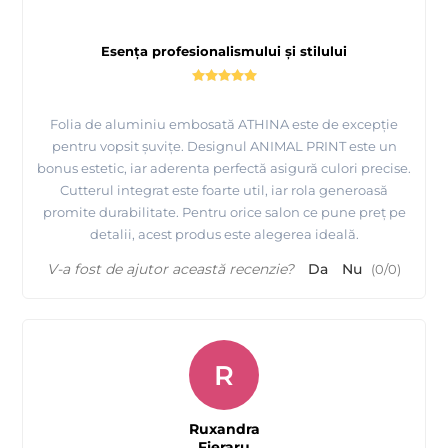
Esența profesionalismului și stilului
Folia de aluminiu embosată ATHINA este de excepție
pentru vopsit șuvițe. Designul ANIMAL PRINT este un
bonus estetic, iar aderenta perfectă asigură culori precise.
Cutterul integrat este foarte util, iar rola generoasă
promite durabilitate. Pentru orice salon ce pune preț pe
detalii, acest produs este alegerea ideală.
V-a fost de ajutor această recenzie?
Da
Nu
(
0
/
0
)
R
Ruxandra
Fieraru