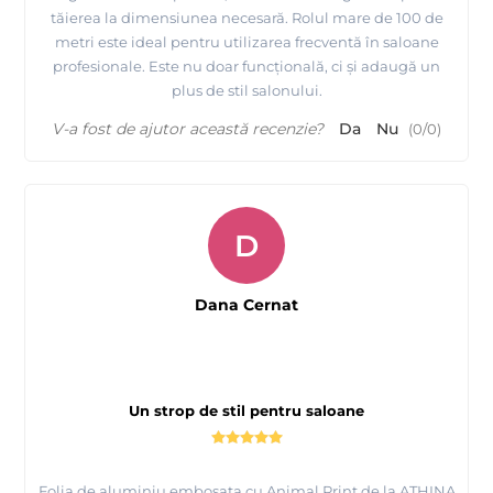
tăierea la dimensiunea necesară. Rolul mare de 100 de
metri este ideal pentru utilizarea frecventă în saloane
profesionale. Este nu doar funcțională, ci și adaugă un
plus de stil salonului.
V-a fost de ajutor această recenzie?
Da
Nu
(
0
/
0
)
D
Dana Cernat
Un strop de stil pentru saloane
Folia de aluminiu embosata cu Animal Print de la ATHINA