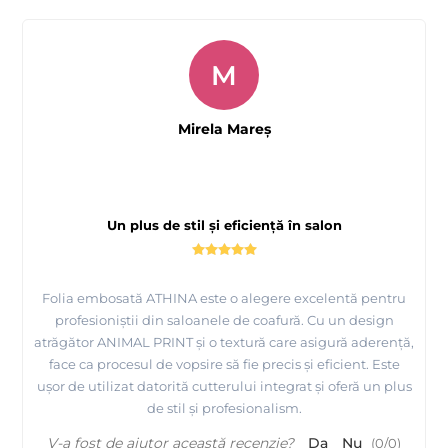
M
Mirela Mareş
Un plus de stil și eficiență în salon
Folia embosată ATHINA este o alegere excelentă pentru
profesioniștii din saloanele de coafură. Cu un design
atrăgător ANIMAL PRINT și o textură care asigură aderență,
face ca procesul de vopsire să fie precis și eficient. Este
ușor de utilizat datorită cutterului integrat și oferă un plus
de stil și profesionalism.
V-a fost de ajutor această recenzie?
Da
Nu
(
0
/
0
)