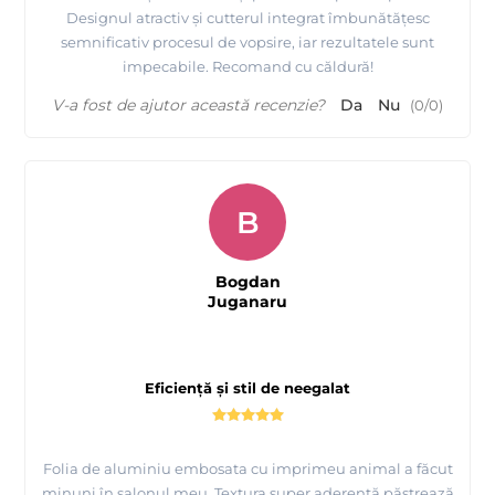
Designul atractiv și cutterul integrat îmbunătățesc
semnificativ procesul de vopsire, iar rezultatele sunt
impecabile. Recomand cu căldură!
V-a fost de ajutor această recenzie?
Da
Nu
(
0
/
0
)
B
Bogdan
Juganaru
Eficiență și stil de neegalat
Folia de aluminiu embosata cu imprimeu animal a făcut
minuni în salonul meu. Textura super aderentă păstrează