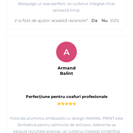
Balayage-ul iese perfect, iar cutterul integrat chiar
salvează timp.
V-a fost de ajutor această recenzie?
Da
Nu
(
0
/
0
)
A
Armand
Balint
Perfecțiune pentru coafuri profesionale
Folia de aluminiu embosată cu design ANIMAL PRINT este
fantastică pentru tehnicile de stilizare. Aderența sa
asigură rezultate precise, iar cutterul integrat simplifică