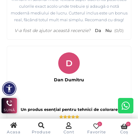
culorile exact acolo unde trebuie și adaugă o notă
modernă mediului de lucru. Cutterul inclus este un bonus
real, făcând totul mult mai simplu. Recomand cu drag!
V-a fost de ajutor această recenzie?
Da
Nu
(
0
/
0
)
D
Dan Dumitru
Un produs esențial pentru tehnici de colorare
SUNĂ
0
0
Folia de aluminiu embosată cu design ANIMAL PRINT de
Acasa
Produse
Cont
Favorite
Coș