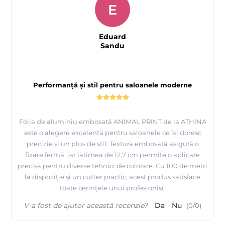
E
Eduard
Sandu
Performanță și stil pentru saloanele moderne
Folia de aluminiu embosată ANIMAL PRINT de la ATHINA
este o alegere excelentă pentru saloanele ce își doresc
precizie și un plus de stil. Textura embosată asigură o
fixare fermă, iar latimea de 12,7 cm permite o aplicare
precisă pentru diverse tehnici de colorare. Cu 100 de metri
la dispoziție și un cutter practic, acest produs satisface
toate cerințele unui profesionist.
V-a fost de ajutor această recenzie?
Da
Nu
(
0
/
0
)