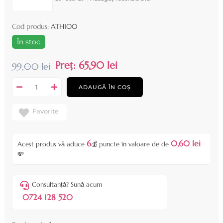
Cod produs:
ATH100
În stoc
Preț:
65,90 lei
99,00 lei
ADAUGĂ ÎN COȘ
Favorite
6
0,60 lei
Acest produs vă aduce
💰 puncte în valoare de de
💸
Consultanță? Sună acum
0724 128 520