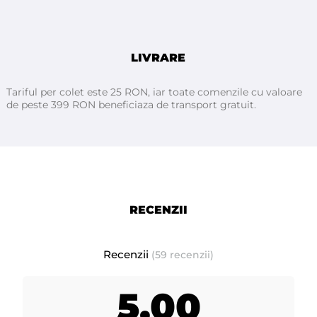
cutterul integrat permite sectionarea usoara a foliei la dimensiunea
dorita, contribuind la un proces de lucru precis si constant. Folia
aluminiu embosata ATHINA ajuta la obtinerea unor rezultate uniforme
si bine definite, conforme cu standardele profesionale din salon.
LIVRARE
Tariful per colet este 25 RON, iar toate comenzile cu valoare
de peste 399 RON beneficiaza de transport gratuit.
RECENZII
Recenzii
(59 recenzii)
5,00