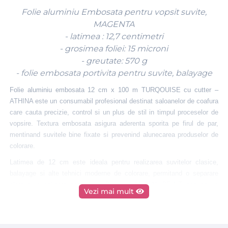
Folie aluminiu Embosata pentru vopsit suvite,
MAGENTA
- latimea : 12,7 centimetri
- grosimea foliei: 15 microni
- greutate: 570 g
- folie embosata portivita pentru suvite, balayage
Folie aluminiu embosata 12 cm x 100 m TURQOUISE cu cutter –
ATHINA este un consumabil profesional destinat saloanelor de coafura
care cauta precizie, control si un plus de stil in timpul proceselor de
vopsire. Textura embosata asigura aderenta sporita pe firul de par,
mentinand suvitele bine fixate si prevenind alunecarea produselor de
colorare.
Latimea de 12 cm este ideala pentru realizarea suvitelor clasice,
balayage si alte tehnici moderne de colorare, permitand o separare
clara si o aplicare controlata. Designul ANIMAL PRINT adauga un
Vezi mai mult
aspect distinct si profesional postului de lucru, fiind apreciat in
saloanele care pun accent pe detalii si imagine.
Rola generoasa de 100 metri este potrivita pentru utilizarea zilnica, iar