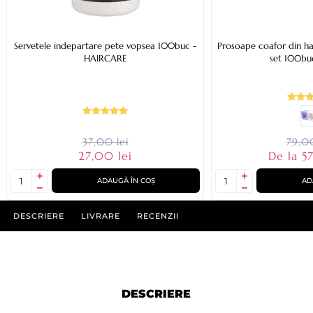
Servetele indepartare pete vopsea 100buc -
Prosoape coafor din h
HAIRCARE
set 100bu
37,00 lei
79,00
27,00 lei
De la 57
ADAUGĂ ÎN COȘ
AD
DESCRIERE
LIVRARE
RECENZII
DESCRIERE