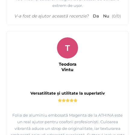
extrem de ușor.
V-a fost de ajutor această recenzie?
Da
Nu
(
0
/
0
)
T
Teodora
Vintu
Versatilitate și utilitate la superlativ
Folia de aluminiu embosată Magenta de la ATHINA este
un real ajutor pentru coaforii profesioniști. Culoarea
vibrantă aduce un strop de originalitate, iar texturarea
embosată asigură aderență excelentă. Cutterul inclus este