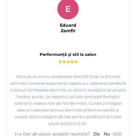
E
Eduard
Zamfir
Performanță și stil la salon
Folia de aluminiu embosată MAGENTA de la ATHINA
schimbă complet experiența vopsitului. Aderența perfectă
a texturii embosate permite un control excepțional asupra
fiecărei șuvițe, iar raportul calitate-preț este fantastic
având în vedere rola de 100 de metri. Cutterul integrat
este un adevărat bonus, permițând tăierea rapidă și
ușoară. Este o alegere de top pentru profesioniștii care
caută precizie și stil.
V-a fost de ajutor această recenzie?
Da
Nu
(
0
/
0
)