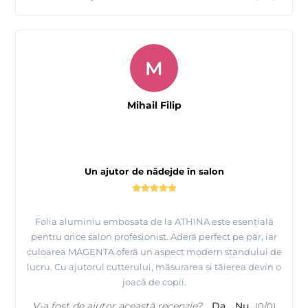
M
Mihail Filip
Un ajutor de nădejde în salon
Folia aluminiu embosata de la ATHINA este esențială
pentru orice salon profesionist. Aderă perfect pe păr, iar
culoarea MAGENTA oferă un aspect modern standului de
lucru. Cu ajutorul cutterului, măsurarea și tăierea devin o
joacă de copii.
V-a fost de ajutor această recenzie?
Da
Nu
(
0
/
0
)