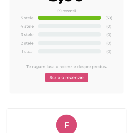
59 recenzii
5 stele
(59)
4 stele
(0)
3 stele
(0)
2 stele
(0)
1 stea
(0)
Te rugam lasa o recenzie despre produs.
Scrie o recenzie
F