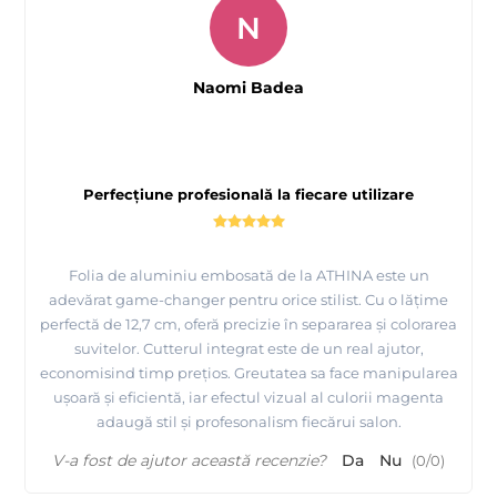
N
Naomi Badea
Perfecțiune profesională la fiecare utilizare
Folia de aluminiu embosată de la ATHINA este un
adevărat game-changer pentru orice stilist. Cu o lățime
perfectă de 12,7 cm, oferă precizie în separarea și colorarea
suvitelor. Cutterul integrat este de un real ajutor,
economisind timp prețios. Greutatea sa face manipularea
ușoară și eficientă, iar efectul vizual al culorii magenta
adaugă stil și profesonalism fiecărui salon.
V-a fost de ajutor această recenzie?
Da
Nu
(
0
/
0
)