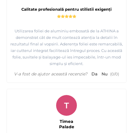
Calitate profesională pentru stilistii exigenți
Utilizarea foliei de aluminiu embosată de la ATHINA a
demonstrat cât de mult contează atenția la detalii în
rezultatul final al vopsirii. Aderența foliei este remarcabilă,
iar cutterul integrat facilitează întregul proces. Cu această
folie, suvitele și balayage-ul ies impecabile, într-un mod
simplu și eficient.
V-a fost de ajutor această recenzie?
Da
Nu
(
0
/
0
)
T
Timea
Palade