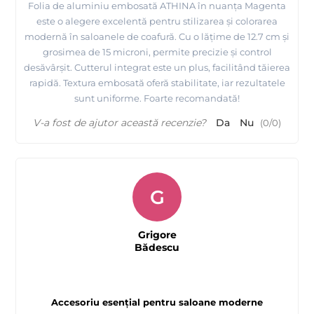
Folia de aluminiu embosată ATHINA în nuanța Magenta
este o alegere excelentă pentru stilizarea și colorarea
modernă în saloanele de coafură. Cu o lățime de 12.7 cm și
grosimea de 15 microni, permite precizie și control
desăvârșit. Cutterul integrat este un plus, facilitând tăierea
rapidă. Textura embosată oferă stabilitate, iar rezultatele
sunt uniforme. Foarte recomandată!
V-a fost de ajutor această recenzie?
Da
Nu
(
0
/
0
)
G
Grigore
Bădescu
Accesoriu esențial pentru saloane moderne