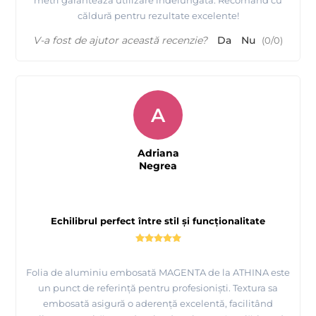
căldură pentru rezultate excelente!
V-a fost de ajutor această recenzie?
Da
Nu
(
0
/
0
)
A
Adriana
Negrea
Echilibrul perfect între stil și funcționalitate
Folia de aluminiu embosată MAGENTA de la ATHINA este
un punct de referință pentru profesioniști. Textura sa
embosată asigură o aderență excelentă, facilitând