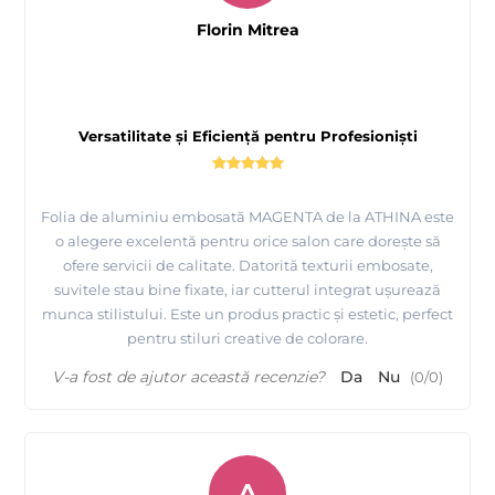
Florin Mitrea
Versatilitate și Eficiență pentru Profesioniști
Folia de aluminiu embosată MAGENTA de la ATHINA este
o alegere excelentă pentru orice salon care dorește să
ofere servicii de calitate. Datorită texturii embosate,
suvitele stau bine fixate, iar cutterul integrat ușurează
munca stilistului. Este un produs practic și estetic, perfect
pentru stiluri creative de colorare.
V-a fost de ajutor această recenzie?
Da
Nu
(
0
/
0
)
A