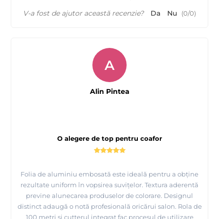
V-a fost de ajutor această recenzie?
Da
Nu
(
0
/
0
)
A
Alin Pintea
O alegere de top pentru coafor
Folia de aluminiu embosată este ideală pentru a obține
rezultate uniform în vopsirea suvițelor. Textura aderentă
previne alunecarea produselor de colorare. Designul
distinct adaugă o notă profesională oricărui salon. Rola de
100 metri și cutterul integrat fac procesul de utilizare