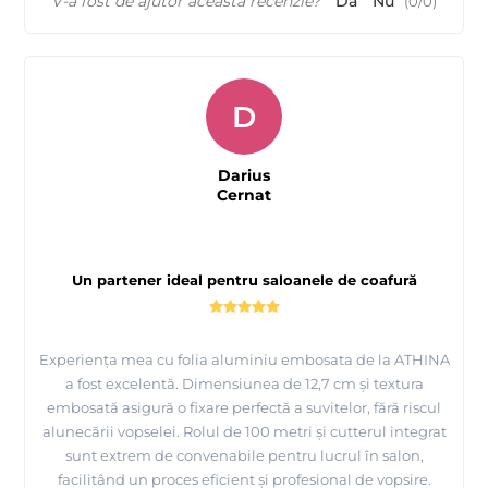
V-a fost de ajutor această recenzie?
Da
Nu
(
0
/
0
)
D
Darius
Cernat
Un partener ideal pentru saloanele de coafură
Experiența mea cu folia aluminiu embosata de la ATHINA
a fost excelentă. Dimensiunea de 12,7 cm și textura
embosată asigură o fixare perfectă a suvitelor, fără riscul
alunecării vopselei. Rolul de 100 metri și cutterul integrat
sunt extrem de convenabile pentru lucrul în salon,
facilitând un proces eficient și profesional de vopsire.