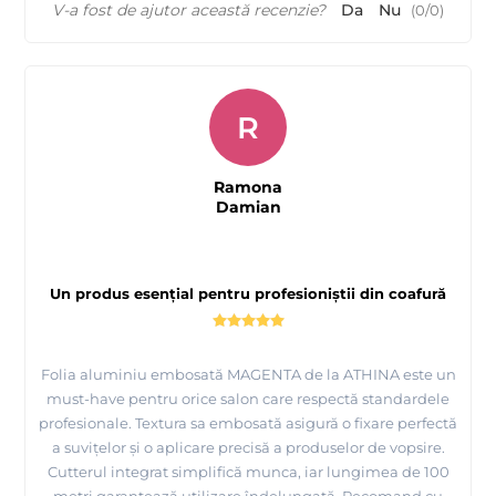
V-a fost de ajutor această recenzie?
Da
Nu
(
0
/
0
)
R
Ramona
Damian
Un produs esențial pentru profesioniștii din coafură
Folia aluminiu embosată MAGENTA de la ATHINA este un
must-have pentru orice salon care respectă standardele
profesionale. Textura sa embosată asigură o fixare perfectă
a suvițelor și o aplicare precisă a produselor de vopsire.
Cutterul integrat simplifică munca, iar lungimea de 100
metri garantează utilizare îndelungată. Recomand cu