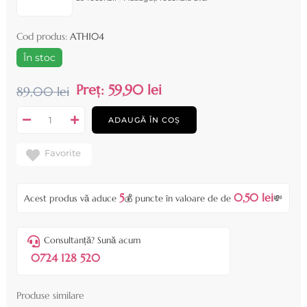
Cod produs:
ATH104
În stoc
Preț:
59,90 lei
89,00 lei
ADAUGĂ ÎN COȘ
Favorite
5
0,50 lei
Acest produs vă aduce
💰 puncte în valoare de de
💸
Consultanță? Sună acum
0724 128 520
Produse similare