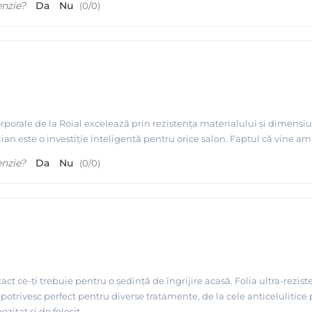
enzie?
Da
Nu
(
0
/
0
)
porale de la Roial excelează prin rezistența materialului și dimensiu
lian este o investiție inteligentă pentru orice salon. Faptul că vine 
enzie?
Da
Nu
(
0
/
0
)
act ce-ți trebuie pentru o ședință de îngrijire acasă. Folia ultra-rezist
otrivesc perfect pentru diverse tratamente, de la cele anticelulitice p
zitat și de folosit.