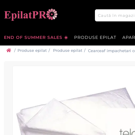
END OF SUMMER SALES ☀️
PRODUSE EPILAT
APA
/
Produse epilat
/
Produse epilat
/
Cearceaf impachetari co