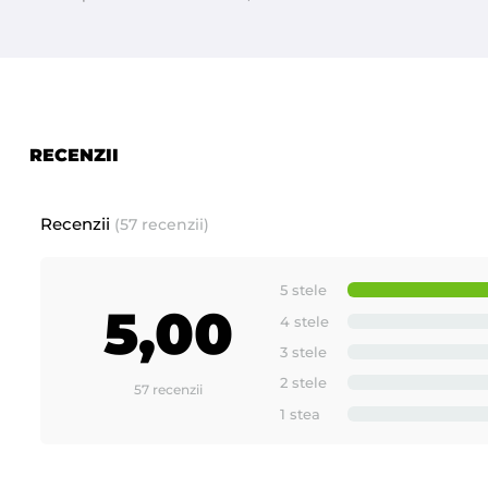
RECENZII
Recenzii
(57 recenzii)
5 stele
5,00
4 stele
3 stele
2 stele
57 recenzii
1 stea