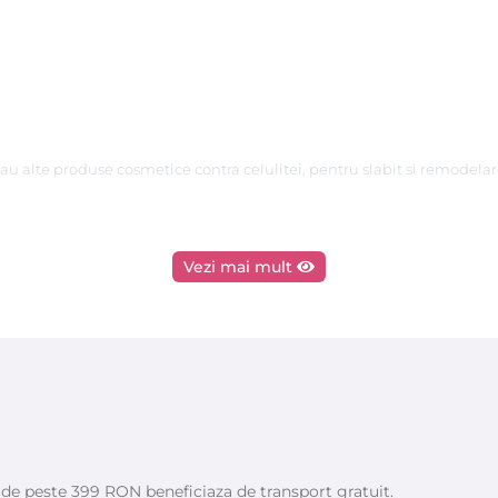
u alte produse cosmetice contra celulitei, pentru slabit si remodelare
Vezi mai mult
e de peste 399 RON beneficiaza de transport gratuit.