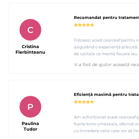
Recomandat pentru tratament
C
Folosesc acest cearceaf pentru i
Cristina
asigurând o experiență plăcută. 
Fierbinteanu
de calitate ce merită fiecare leu.
V-a fost de ajutor această rec
Eficiență maximă pentru trat
P
Am achiziționat acest cearceaf p
Paulina
foarte bine umezeala, oferind u
Tudor
cu încredere celor care vor să î