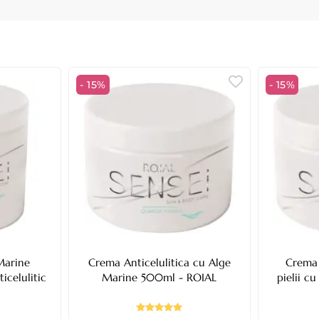
- 15%
- 15%
Marine
Crema Anticelulitica cu Alge
Crema 
icelulitic
Marine 500ml - ROIAL
pielii c