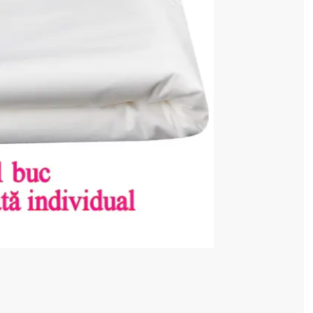
cenzia dvs.
 COȘ
4 128 520