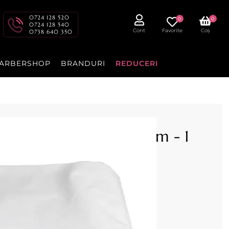
0724 128 520
0
0
0724 128 540
Cont
Favorite
Coș
0738 640 350
ARBERSHOP
BRANDURI
REDUCERI
tari corporale 1,6 x 2m - 1
rporale 1 buc