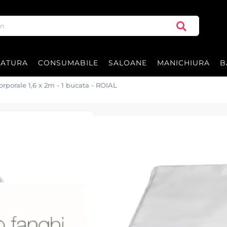
RATURA
CONSUMABILE
SALOANE
MANICHIURA
B
rporale 1,6 x 2m - 1 bucata - ROIAL
Cearceaf impache
bucata - ROIAL
Cearceaf pentru impachetari co
Roial Italia