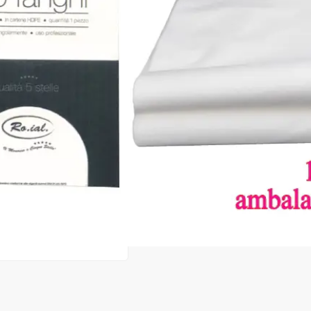
|
57 recenzii
Adăugați re
Cod produs:
ERO217
În stoc
Preț:
1,80 lei
2,50 lei
ADAUGĂ ÎN
Favorite
072
Consultanță? Sună acum