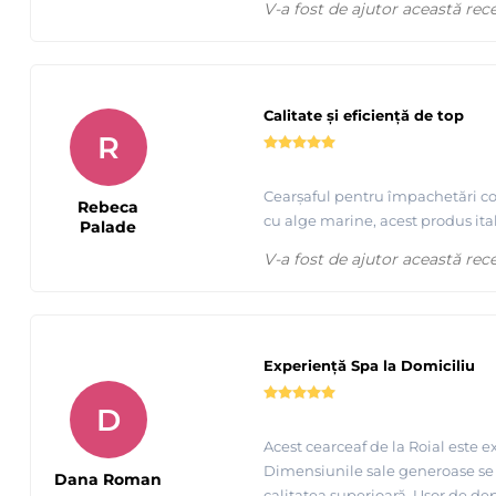
V-a fost de ajutor această rec
Calitate și eficiență de top
R
Cearșaful pentru împachetări cor
Rebeca
cu alge marine, acest produs ita
Palade
V-a fost de ajutor această rec
Experiență Spa la Domiciliu
D
Acest cearceaf de la Roial este ex
Dimensiunile sale generoase se p
Dana Roman
calitatea superioară. Ușor de depo