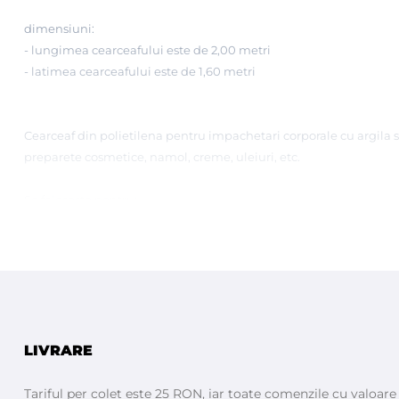
dimensiuni:
- lungimea cearceafului este de 2,00 metri
- latimea cearceafului este de 1,60 metri
Cearceaf din polietilena pentru impachetari corporale cu argila sa
preparete cosmetice, namol, creme, uleiuri, etc.
Se foloseste pentru:
- tratamente cu namol sau creme
- tratamente anticelulitice
- alte tratamente corporale
- a se depozita in locuri ferite de calcura si umezeala
- termen de valabilitate nelimitat
LIVRARE
ROIAL
- produs fabricat in Italia de
Tariful per colet este 25 RON, iar toate comenzile cu valoar