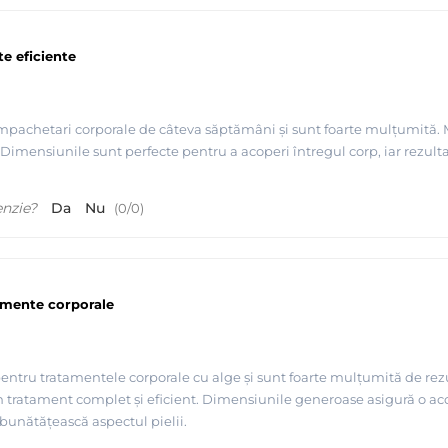
e eficiente
mpachetari corporale de câteva săptămâni și sunt foarte mulțumită. Mat
Dimensiunile sunt perfecte pentru a acoperi întregul corp, iar rezul
enzie?
Da
Nu
(
0
/
0
)
amente corporale
entru tratamentele corporale cu alge și sunt foarte mulțumită de rezul
n tratament complet și eficient. Dimensiunile generoase asigură o ac
mbunătățească aspectul pielii.