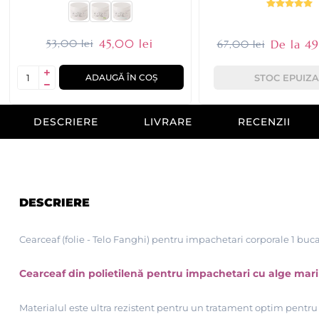
45,00 lei
53,00 lei
De la 49
67,00 lei
ADAUGĂ ÎN COȘ
STOC EPUIZA
DESCRIERE
LIVRARE
RECENZII
DESCRIERE
Cearceaf (folie - Telo Fanghi) pentru impachetari corporale 1 buca
Cearceaf din polietilenă pentru impachetari cu alge mari
Materialul este ultra rezistent pentru un tratament optim pentru 