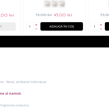
45,00 lei
,00 lei
53,00 lei
53,0
T
ADAUGĂ ÎN COȘ
ta - Roial, ambalat individual
ne si namol.
îngrijirea corpului.