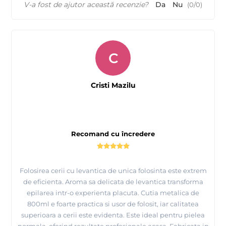
V-a fost de ajutor această recenzie?
Da
Nu
(
0
/
0
)
C
Cristi Mazilu
Recomand cu încredere
Folosirea cerii cu levantica de unica folosinta este extrem
de eficienta. Aroma sa delicata de levantica transforma
epilarea intr-o experienta placuta. Cutia metalica de
800ml e foarte practica si usor de folosit, iar calitatea
superioara a cerii este evidenta. Este ideal pentru pielea
normala, oferind rezultate profesionale acasa. Fabricata in