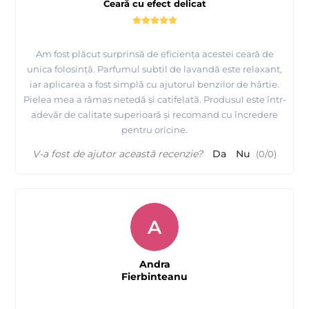
Ceară cu efect delicat
Am fost plăcut surprinsă de eficiența acestei ceară de
unica folosință. Parfumul subtil de lavandă este relaxant,
iar aplicarea a fost simplă cu ajutorul benzilor de hârtie.
Pielea mea a rămas netedă și catifelată. Produsul este într-
adevăr de calitate superioară și recomand cu încredere
pentru oricine.
V-a fost de ajutor această recenzie?
Da
Nu
(
0
/
0
)
A
Andra
Fierbinteanu