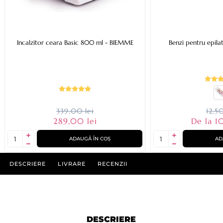
Incalzitor ceara Basic 800 ml - BIEMME
Benzi pentru epil
339,00 lei
12,50
289,00 lei
De la 10
ADAUGĂ ÎN COȘ
AD
DESCRIERE
LIVRARE
RECENZII
DESCRIERE