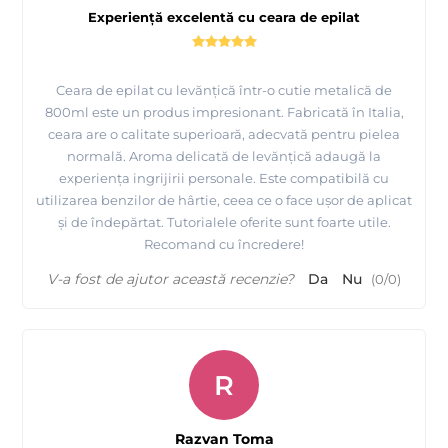
Experiență excelentă cu ceara de epilat
Ceara de epilat cu levănțică într-o cutie metalică de
800ml este un produs impresionant. Fabricată în Italia,
ceara are o calitate superioară, adecvată pentru pielea
normală. Aroma delicată de levănțică adaugă la
experiența ingrijirii personale. Este compatibilă cu
utilizarea benzilor de hârtie, ceea ce o face ușor de aplicat
și de îndepărtat. Tutorialele oferite sunt foarte utile.
Recomand cu încredere!
V-a fost de ajutor această recenzie?
Da
Nu
(
0
/
0
)
R
Razvan Toma