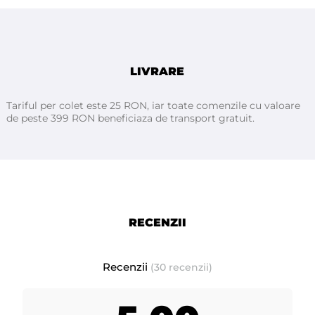
Italia
LIVRARE
Tariful per colet este 25 RON, iar toate comenzile cu valoare
de peste 399 RON beneficiaza de transport gratuit.
RECENZII
Prezentare produse noi si inovative fabricate de -
Recenzii
(30 recenzii)
ROIAL Italia