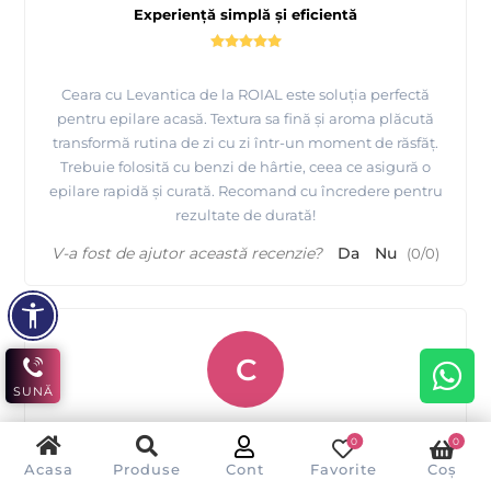
Experiență simplă și eficientă
Ceara cu Levantica de la ROIAL este soluția perfectă
pentru epilare acasă. Textura sa fină și aroma plăcută
transformă rutina de zi cu zi într-un moment de răsfăț.
Trebuie folosită cu benzi de hârtie, ceea ce asigură o
epilare rapidă și curată. Recomand cu încredere pentru
rezultate de durată!
V-a fost de ajutor această recenzie?
Da
Nu
(
0
/
0
)
C
SUNĂ
Cecilia Stefan
0
0
Acasa
Produse
Cont
Favorite
Coș