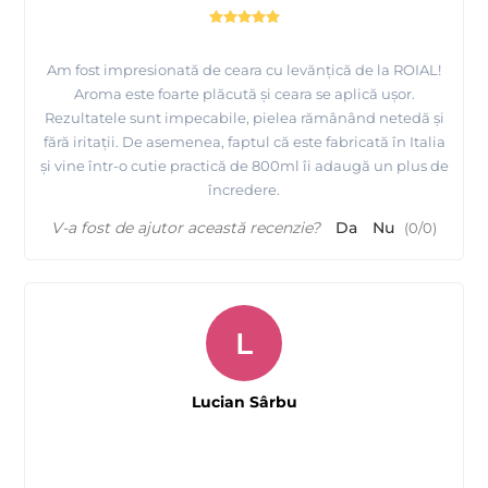
Am fost impresionată de ceara cu levănțică de la ROIAL!
Aroma este foarte plăcută și ceara se aplică ușor.
Rezultatele sunt impecabile, pielea rămânând netedă și
fără iritații. De asemenea, faptul că este fabricată în Italia
și vine într-o cutie practică de 800ml îi adaugă un plus de
încredere.
V-a fost de ajutor această recenzie?
Da
Nu
(
0
/
0
)
L
Lucian Sârbu