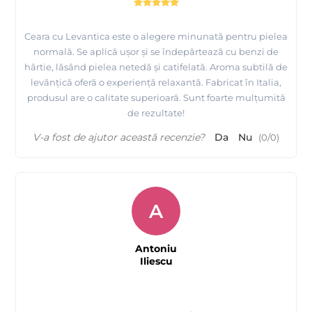
Ceara cu Levantica este o alegere minunată pentru pielea
normală. Se aplică ușor și se îndepărtează cu benzi de
hârtie, lăsând pielea netedă și catifelată. Aroma subtilă de
levănțică oferă o experiență relaxantă. Fabricat în Italia,
produsul are o calitate superioară. Sunt foarte mulțumită
de rezultate!
V-a fost de ajutor această recenzie?
Da
Nu
(
0
/
0
)
A
Antoniu
Iliescu