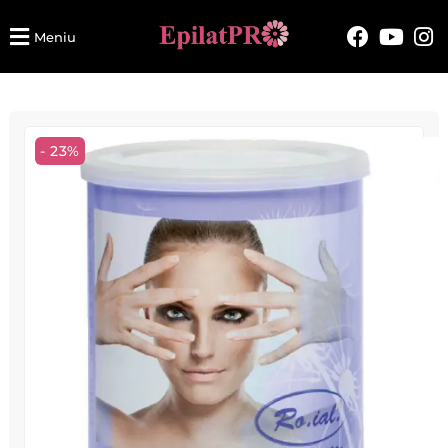
Meniu
- 23%