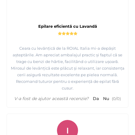
Epilare eficientă cu Lavandă
Ceara cu levănțică de la ROIAL Italia mi-a depășit
așteptările. Am apreciat ambalajul practic și faptul că se
trage cu benzi de hârtie, facilitând o utilizare ușoară.
Mirosul de levănțică este plăcut și relaxant, iar consistența
cerii asigură rezultate excelente pe pielea normală.
Recomand tuturor pentru o experiență de epilat fără
cusur.
V-a fost de ajutor această recenzie?
Da
Nu
(
0
/
0
)
I