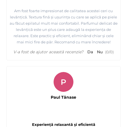
Am fost foarte impresionat de calitatea acestei ceri cu
levănțică. Textura fină și ușurința cu care se aplică pe piele
au făcut epilatul mult mai confortabil. Parfumul delicat de
levănțică este un plus care adaugă la experiența de
relaxare. Este practic și eficient, eliminând chiar și cele
mai mici fire de păr. Recomand cu mare încredere!
V-a fost de ajutor această recenzie?
Da
Nu
(
0
/
0
)
P
Paul Tănase
Experiență relaxantă și eficientă