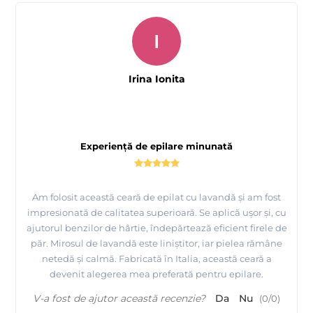
I
Irina Ionita
Experiență de epilare minunată
Am folosit această ceară de epilat cu lavandă și am fost
impresionată de calitatea superioară. Se aplică ușor și, cu
ajutorul benzilor de hârtie, îndepărtează eficient firele de
păr. Mirosul de lavandă este liniștitor, iar pielea rămâne
netedă și calmă. Fabricată în Italia, această ceară a
devenit alegerea mea preferată pentru epilare.
V-a fost de ajutor această recenzie?
Da
Nu
(
0
/
0
)