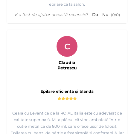
epilare ca la salon.
V-a fost de ajutor această recenzie?
Da
Nu
(
0
/
0
)
C
Claudia
Petrescu
Epilare eficientă și blândă
Ceara cu Levantica de la ROIAL Italia este cu adevărat de
calitate superioară. Mi-a plăcut că vine ambalată într-o
cutie metalică de 800 ml, care o face ușor de folosit.
Epilarea cu benzi de hârtie a fost simplă și confortabilă, iar