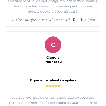
Folosirea benzilor de hârtie asigură o îndepărtare ușoară și
fără durere. Recomand cu încredere pentru oricine
dorește o epilare eficientă acasă.
V-a fost de ajutor această recenzie?
Da
Nu
(
0
/
0
)
C
Claudia
Paunescu
Experiență rafinată a epilării
Ceara cu levănțică de la ROIAL Italia este excepțională
pentru pielea normală. Îndepărtarea părului cu benzi de