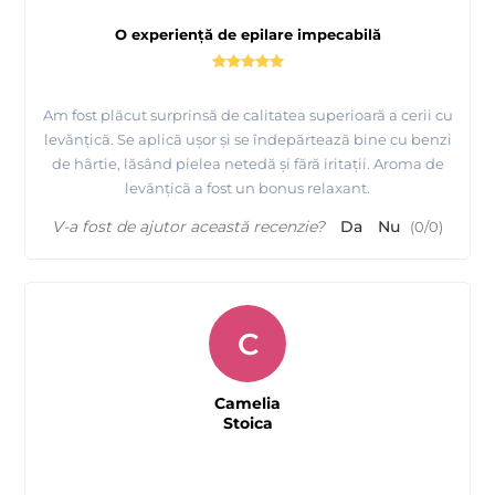
O experiență de epilare impecabilă
Am fost plăcut surprinsă de calitatea superioară a cerii cu
levănțică. Se aplică ușor și se îndepărtează bine cu benzi
de hârtie, lăsând pielea netedă și fără iritații. Aroma de
levănțică a fost un bonus relaxant.
V-a fost de ajutor această recenzie?
Da
Nu
(
0
/
0
)
C
Camelia
Stoica