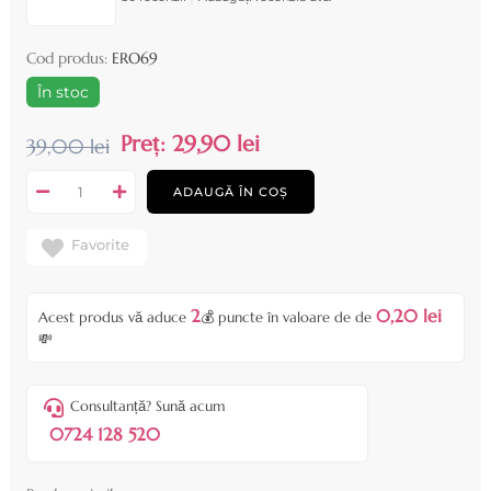
Cod produs:
ERO69
În stoc
Preț:
29,90 lei
39,00 lei
ADAUGĂ ÎN COȘ
Favorite
2
0,20 lei
Acest produs vă aduce
💰 puncte în valoare de de
💸
Consultanță? Sună acum
0724 128 520