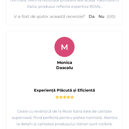
Italia, produsul reflecta expertiza ROIAL.
V-a fost de ajutor această recenzie?
Da
Nu
(
0
/
0
)
M
Monica
Dascalu
Experiență Plăcută și Eficientă
Ceara cu levănțică de la Roial Italia este de calitate
superioară, fiind perfectă pentru pielea normală. Atenția
la detalii și calitatea produsului italian sunt vizibile.