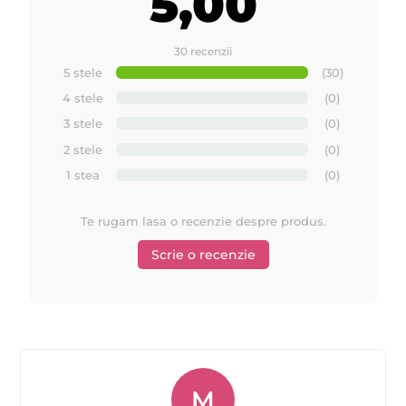
5,00
30 recenzii
5 stele
(30)
4 stele
(0)
3 stele
(0)
2 stele
(0)
1 stea
(0)
Te rugam lasa o recenzie despre produs.
Scrie o recenzie
M