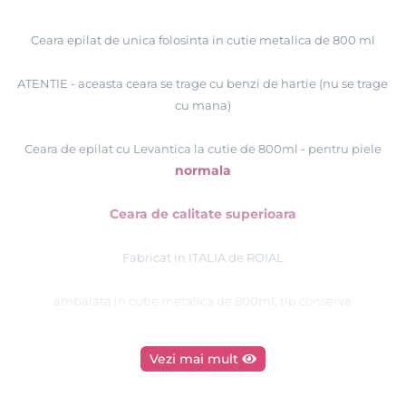
Ceara epilat de unica folosinta in cutie metalica de 800 ml
ATENTIE - aceasta ceara se trage cu benzi de hartie (nu se trage
cu mana)
Ceara de epilat cu Levantica la cutie de 800ml
-
pentru piele
normala
Ceara de calitate superioara
Fabricat in ITALIA de ROIAL
ambalata in cutie metalica de 800ml, tip conserva
Vezi mai mult
Tutorial epilare cu ceară de unică folosinţă - ROIAL