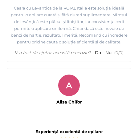
Ceara cu Levantica de la ROIAL Italia este soluția ideală
pentru o epilare curată și fără dureri suplimentare. Mirosul
de levănțică este plăcut și liniștitor, iar consistența cerii
permite o aplicare uniformă. Chiar dacă este nevoie de
benzi de hârtie, rezultatul merită. Recomand cu încredere
pentru oricine caută o soluție eficientă și de calitate.
V-a fost de ajutor această recenzie?
Da
Nu
(
0
/
0
)
A
Alisa Chifor
Experiență excelentă de epilare