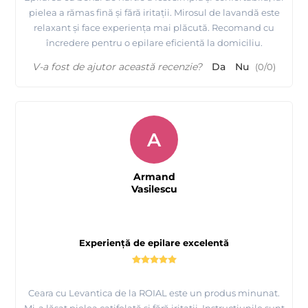
pielea a rămas fină și fără iritații. Mirosul de lavandă este
relaxant și face experiența mai plăcută. Recomand cu
încredere pentru o epilare eficientă la domiciliu.
V-a fost de ajutor această recenzie?
Da
Nu
(
0
/
0
)
A
Armand
Vasilescu
Experiență de epilare excelentă
Ceara cu Levantica de la ROIAL este un produs minunat.
Mi-a lăsat pielea catifelată și fără iritații. Instrucțiunile sunt